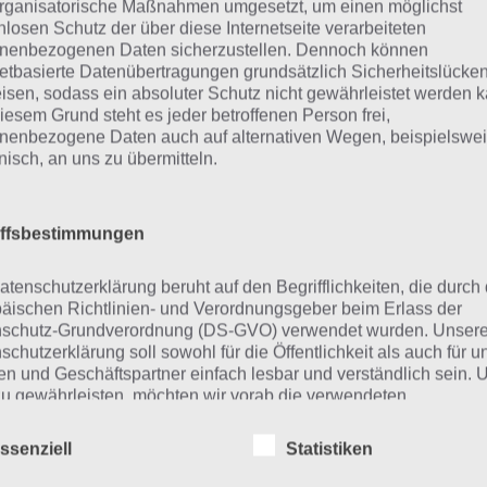
rganisatorische Maßnahmen umgesetzt, um einen möglichst
nlosen Schutz der über diese Internetseite verarbeiteten
nenbezogenen Daten sicherzustellen. Dennoch können
netbasierte Datenübertragungen grundsätzlich Sicherheitslücke
isen, sodass ein absoluter Schutz nicht gewährleistet werden k
iesem Grund steht es jeder betroffenen Person frei,
nenbezogene Daten auch auf alternativen Wegen, beispielswe
onisch, an uns zu übermitteln.
iffsbestimmungen
obbery Bob für Android 
atenschutzerklärung beruht auf den Begrifflichkeiten, die durch
äischen Richtlinien- und Verordnungsgeber beim Erlass der
lay Store
schutz-Grundverordnung (DS-GVO) verwendet wurden. Unser
schutzerklärung soll sowohl für die Öffentlichkeit als auch für u
n und Geschäftspartner einfach lesbar und verständlich sein.
zu gewährleisten, möchten wir vorab die verwendeten
flichkeiten erläutern.
Robbery Bob
ssenziell
Statistiken
erwenden in dieser Datenschutzerklärung unter anderem die
Entwickler:
Deca_Games
nden Begriffe: