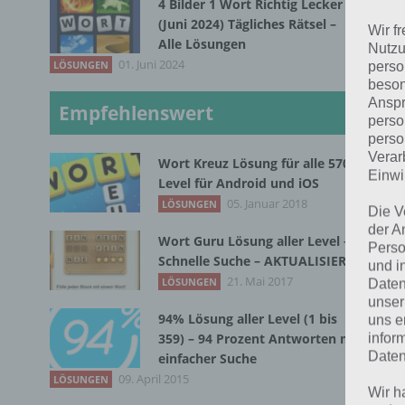
kan
4 Bilder 1 Wort Richtig Lecker
(Juni 2024) Tägliches Rätsel –
Hau
Wir f
Alle Lösungen
Nutzu
man
01. Juni 2024
LÖSUNGEN
perso
beson
Um 
Anspr
Empfehlenswert
Man
perso
perso
ver
Verar
Wort Kreuz Lösung für alle 570
ach
Einwi
Level für Android und iOS
Med
05. Januar 2018
LÖSUNGEN
Die V
der A
Wort Guru Lösung aller Level –
Rob
Perso
Schnelle Suche – AKTUALISIERT
und i
sch
21. Mai 2017
LÖSUNGEN
Daten
iOS
unser
94% Lösung aller Level (1 bis
uns e
359) – 94 Prozent Antworten mit
infor
Daten
einfacher Suche
09. April 2015
LÖSUNGEN
Wir h