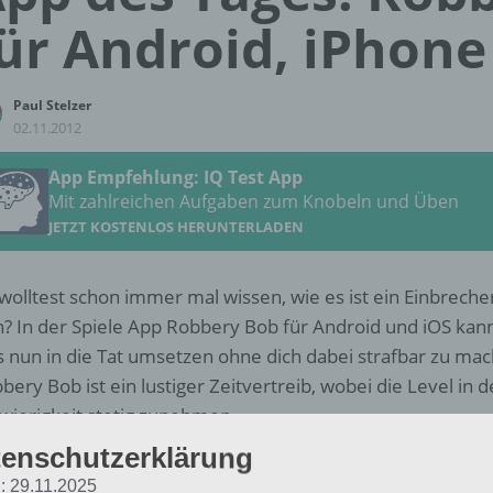
ür Android, iPhone
Paul Stelzer
02.11.2012
App Empfehlung: IQ Test App
Mit zahlreichen Aufgaben zum Knobeln und Üben
JETZT KOSTENLOS HERUNTERLADEN
wolltest schon immer mal wissen, wie es ist ein Einbreche
n? In der Spiele App Robbery Bob für Android und iOS kan
s nun in die Tat umsetzen ohne dich dabei strafbar zu ma
bery Bob ist ein lustiger Zeitvertreib, wobei die Level in d
wierigkeit stetig zunehmen.
enschutzerklärung
ersten Level geht man in die Wohnung rein, holt die wer
: 29.11.2025