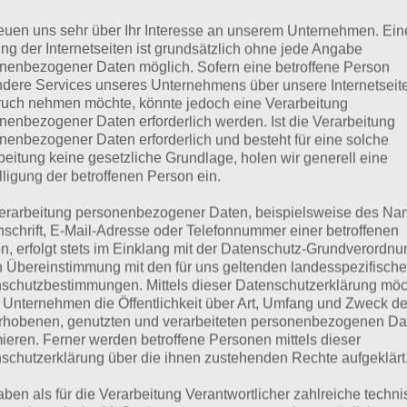
n unbehelligt wieder raus. In den späteren Levels muss m
seigentümer, Polizisten und Hunde Acht geben. Auch vor
reuen uns sehr über Ihr Interesse an unserem Unternehmen. Ein
ng der Internetseiten ist grundsätzlich ohne jede Angabe
 sich in Acht nehmen, denn ansonsten wird die Polizei ala
nenbezogener Daten möglich. Sofern eine betroffene Person
dere Services unseres Unternehmens über unsere Internetseite
die underschiedlichsten Level zu lösen ist es wichtig eine
uch nehmen möchte, könnte jedoch eine Verarbeitung
chmal muss man sich als Polizist tarnen, manchmal in Bl
nenbezogener Daten erforderlich werden. Ist die Verarbeitung
nenbezogener Daten erforderlich und besteht für eine solche
stecken, um sich unsichtbar zu machen. Allerdings muss m
beitung keine gesetzliche Grundlage, holen wir generell eine
ten und bestenfalls nicht entdeckt werden, denn ansonste
lligung der betroffenen Person ein.
aillien.
erarbeitung personenbezogener Daten, beispielsweise des Na
nschrift, E-Mail-Adresse oder Telefonnummer einer betroffenen
bery Bob ist ein sehr lustiges Spiel für Zwischendurch, 
n, erfolgt stets im Einklang mit der Datenschutz-Grundverordnu
n Übereinstimmung mit den für uns geltenden landesspezifisch
wieriger wird und daher es niemals langweilig wird. Die Ap
schutzbestimmungen. Mittels dieser Datenschutzerklärung mö
 kostenlos erhältlich.
 Unternehmen die Öffentlichkeit über Art, Umfang und Zweck de
rhobenen, genutzten und verarbeiteten personenbezogenen Da
mieren. Ferner werden betroffene Personen mittels dieser
schutzerklärung über die ihnen zustehenden Rechte aufgeklärt
aben als für die Verarbeitung Verantwortlicher zahlreiche techn