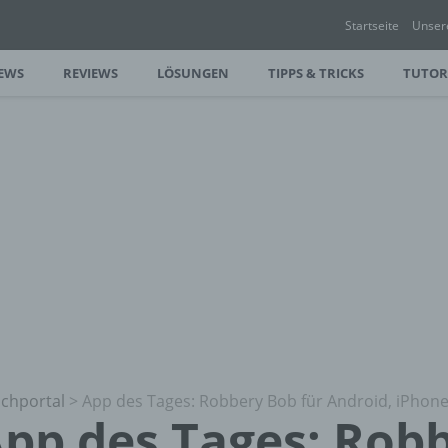
Startseite
Unser
EWS
REVIEWS
LÖSUNGEN
TIPPS & TRICKS
TUTOR
chportal
>
App des Tages: Robbery Bob für Android, iPhon
pp des Tages: Rob