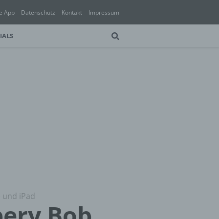
e App
Datenschutz
Kontakt
Impressum
IALS
e und iPad
bery Bob