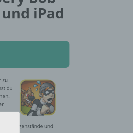
 und iPad
r zu
nst du
chen.
er
tvollen Gegenstände und