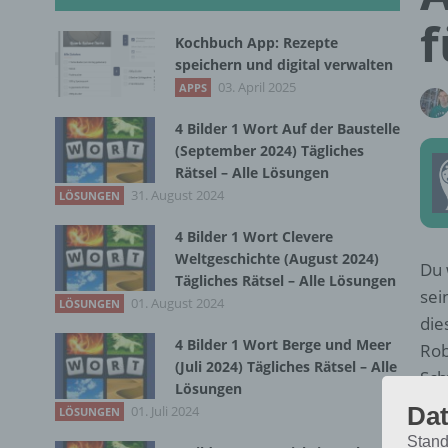
f
Kochbuch App: Rezepte
speichern und digital verwalten
03. April 2025
APPS
4 Bilder 1 Wort Auf der Baustelle
(September 2024) Tägliches
Rätsel – Alle Lösungen
31. August 2024
LÖSUNGEN
4 Bilder 1 Wort Clevere
Weltgeschichte (August 2024)
Du 
Tägliches Rätsel – Alle Lösungen
sei
01. August 2024
LÖSUNGEN
die
4 Bilder 1 Wort Berge und Meer
Rob
(Juli 2024) Tägliches Rätsel – Alle
Sch
Lösungen
Dat
01. Juli 2024
LÖSUNGEN
Im 
Stand