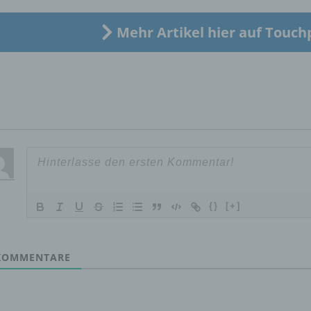
Verarbeitung Verantwortlichen verarbeitet werden.
Mehr Artikel hier auf Touch
c) Verarbeitung
Verarbeitung ist jeder mit oder ohne Hilfe automatisierter Verfa
ausgeführte Vorgang oder jede solche Vorgangsreihe im
Zusammenhang mit personenbezogenen Daten wie das Erheb
das Erfassen, die Organisation, das Ordnen, die Speicherung, 
Anpassung oder Veränderung, das Auslesen, das Abfragen, die
Verwendung, die Offenlegung durch Übermittlung, Verbreitung 
eine andere Form der Bereitstellung, den Abgleich oder die
Verknüpfung, die Einschränkung, das Löschen oder die Vernich
{}
[+]
d) Einschränkung der Verarbeitung
OMMENTARE
Einschränkung der Verarbeitung ist die Markierung gespeichert
personenbezogener Daten mit dem Ziel, ihre künftige Verarbeit
einzuschränken.