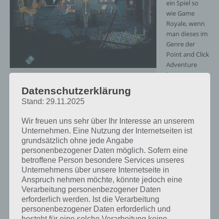
ein Spiel so
wie Game
Royale, wenn
man dieses im
Genre der
Point and Click
Adventure
bewertet. So
Das Neo Magazin Game Royale
gibt es weder
Screenshot – (c) btf GmbH
Datenschutzerklärung
Werbung noch
Stand: 29.11.2025
In-App-Käufe
und die Umsetzung ist den Entwicklern sehr gut gelungen.
Wir freuen uns sehr über Ihr Interesse an unserem
Unternehmen. Eine Nutzung der Internetseiten ist
Point and Click Adventure waren in den 90er Jahren äußerst beliebt.
grundsätzlich ohne jede Angabe
Wer das Genre noch nicht kennen sollte, so müsst ihr an
personenbezogener Daten möglich. Sofern eine
verschiedenen Punkten tippen und dort den Gegenstand anfassen,
betroffene Person besondere Services unseres
ansehen oder mit diesem Sprechen. Lustig wird es vor allem dann,
Unternehmens über unsere Internetseite in
wenn Jan Böhermann, den ihr in Game Royale spielt, mit
Anspruch nehmen möchte, könnte jedoch eine
irgendwelchen Gegenständen reden soll. Dann kommen Sprüche wie
Verarbeitung personenbezogener Daten
“Das würde nicht mal der Kerner machen” und weitere.
erforderlich werden. Ist die Verarbeitung
personenbezogener Daten erforderlich und
Game Royale ist viel mit Humor gespickt. So findet ihr in einem
besteht für eine solche Verarbeitung keine