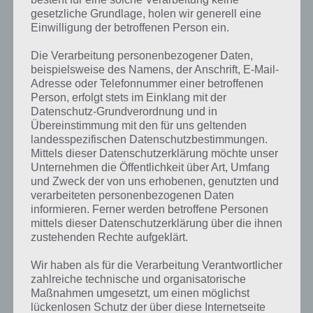
Raum einen Hut mit Sprüchen oder auch die Gagmaschine. Liest Jan
gesetzliche Grundlage, holen wir generell eine
Böhermann diese vor, lacht dieser diebisch.
Einwilligung der betroffenen Person ein.
Die Verarbeitung personenbezogener Daten,
Stundenlanger Spielspaß, wenn man nicht
beispielsweise des Namens, der Anschrift, E-Mail-
Adresse oder Telefonnummer einer betroffenen
weiterkommt
Person, erfolgt stets im Einklang mit der
Datenschutz-Grundverordnung und in
Neo Magazin Game Royale verfolgt natürlich auch eine Storyline. So
Übereinstimmung mit den für uns geltenden
will Jan Böhermann eigentlich nur William seinen Text übergeben
landesspezifischen Datenschutzbestimmungen.
und dann ins Studio. Doch William ist spurlos verschwunden. Nun ist
Mittels dieser Datenschutzerklärung möchte unser
es deine Aufgabe diesen zu finden. Dazu schaust du dich in den
Unternehmen die Öffentlichkeit über Art, Umfang
einzelnen Räumen um, unterhälst dich mit den unterschiedlichsten
und Zweck der von uns erhobenen, genutzten und
Personen wie bspw. dem Beefträger, der aber aktuell keinen Beef
verarbeiteten personenbezogenen Daten
hat, nimmst Gegenstände auf und so weiter.
informieren. Ferner werden betroffene Personen
mittels dieser Datenschutzerklärung über die ihnen
Dabei bewegst du dich mittels tippen auf den Bildschirm fort. Die
zustehenden Rechte aufgeklärt.
Animation ist dabei sehr gut gelungen. Game Royale verspricht
zudem stundenlangen Spielspaß, was aber nur erreicht wird, wenn
Wir haben als für die Verarbeitung Verantwortlicher
man an gewissen Punkten nicht weiterkommt. Das können wir
zahlreiche technische und organisatorische
bestätigen, denn teilweise ist es gar nicht so einfach die
Maßnahmen umgesetzt, um einen möglichst
lückenlosen Schutz der über diese Internetseite
entsprechenden Gegenstände zu finden, die man benötigt, um