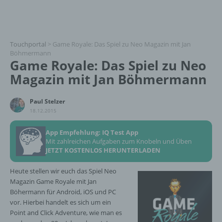
Touchportal
>
Game Royale: Das Spiel zu Neo Magazin mit Jan
Böhmermann
Game Royale: Das Spiel zu Neo
Magazin mit Jan Böhmermann
Paul Stelzer
18.12.2015
App Empfehlung: IQ Test App
Mit zahlreichen Aufgaben zum Knobeln und Üben
JETZT KOSTENLOS HERUNTERLADEN
Heute stellen wir euch das Spiel Neo
Magazin Game Royale mit Jan
Böhermann für Android, iOS und PC
vor. Hierbei handelt es sich um ein
Point and Click Adventure, wie man es