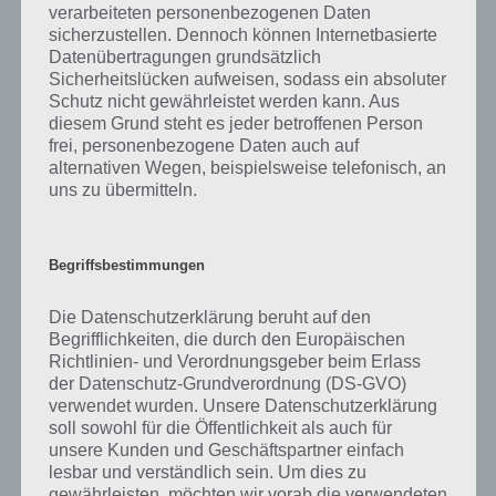
verarbeiteten personenbezogenen Daten
weiterzukommen. Findet man jedoch direkt alles, kann es schnell
sicherzustellen. Dennoch können Internetbasierte
vorbei sein. Neo Magazin Game Royale ist kostenlos für Android und
Datenübertragungen grundsätzlich
iOS erhältlich.
Sicherheitslücken aufweisen, sodass ein absoluter
Schutz nicht gewährleistet werden kann. Aus
diesem Grund steht es jeder betroffenen Person
Gameplay Video zu Game Royale
frei, personenbezogene Daten auch auf
alternativen Wegen, beispielsweise telefonisch, an
Damit du dir einen besseren Eindruck zu Game Royale mit Jan
uns zu übermitteln.
Böhmermann machen kannst, haben wir ein kurzes Gameplay Video
zum Spiel auf YouTube veröffentlicht.
Begriffsbestimmungen
Die Datenschutzerklärung beruht auf den
Begrifflichkeiten, die durch den Europäischen
Richtlinien- und Verordnungsgeber beim Erlass
der Datenschutz-Grundverordnung (DS-GVO)
verwendet wurden. Unsere Datenschutzerklärung
soll sowohl für die Öffentlichkeit als auch für
unsere Kunden und Geschäftspartner einfach
lesbar und verständlich sein. Um dies zu
gewährleisten, möchten wir vorab die verwendeten