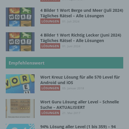
das Recht der Mitgliedstaaten vorgegeben,
so kann der Verantwortliche
4 Bilder 1 Wort Berge und Meer (Juli 2024)
beziehungsweise können die bestimmten
Tägliches Rätsel – Alle Lösungen
Kriterien seiner Benennung nach dem
LÖSUNGEN
01. Juli 2024
Unionsrecht oder dem Recht der
Mitgliedstaaten vorgesehen werden.
4 Bilder 1 Wort Richtig Lecker (Juni 2024)
Tägliches Rätsel – Alle Lösungen
LÖSUNGEN
01. Juni 2024
h) Auftragsverarbeiter
Auftragsverarbeiter ist eine natürliche oder
Empfehlenswert
juristische Person, Behörde, Einrichtung
oder andere Stelle, die personenbezogene
Wort Kreuz Lösung für alle 570 Level für
Daten im Auftrag des Verantwortlichen
Android und iOS
verarbeitet.
LÖSUNGEN
05. Januar 2018
Wort Guru Lösung aller Level – Schnelle
i) Empfänger
Suche – AKTUALISIERT
LÖSUNGEN
21. Mai 2017
Empfänger ist eine natürliche oder juristische
Person, Behörde, Einrichtung oder andere
94% Lösung aller Level (1 bis 359) – 94