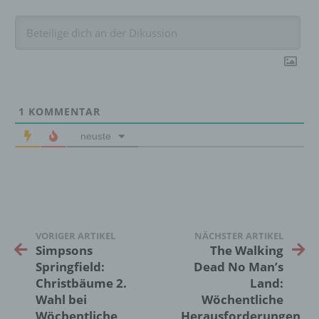
Verarbeitung personenbezogener Daten, die
darin besteht, dass diese
personenbezogenen Daten verwendet
werden, um bestimmte persönliche Aspekte,
die sich auf eine natürliche Person beziehen,
zu bewerten, insbesondere, um Aspekte
bezüglich Arbeitsleistung, wirtschaftlicher
Lage, Gesundheit, persönlicher Vorlieben,
1
KOMMENTAR
Interessen, Zuverlässigkeit, Verhalten,
neuste
Aufenthaltsort oder Ortswechsel dieser
natürlichen Person zu analysieren oder
vorherzusagen.
f) Pseudonymisierung
VORIGER ARTIKEL
NÄCHSTER ARTIKEL
Pseudonymisierung ist die Verarbeitung
Simpsons
The Walking
personenbezogener Daten in einer Weise,
Springfield:
Dead No Man’s
auf welche die personenbezogenen Daten
Christbäume 2.
Land:
ohne Hinzuziehung zusätzlicher
Wahl bei
Wöchentliche
Informationen nicht mehr einer spezifischen
Wöchentliche
Herausforderungen
betroffenen Person zugeordnet werden