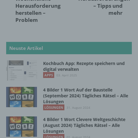
Herausforderung
– Tipps und
können, sofern diese zusätzlichen
herstellen –
mehr
Informationen gesondert aufbewahrt werden
und technischen und organisatorischen
Problem
Maßnahmen unterliegen, die gewährleisten,
dass die personenbezogenen Daten nicht
einer identifizierten oder identifizierbaren
natürlichen Person zugewiesen werden.
Neuste Artikel
Kochbuch App: Rezepte speichern und
g) Verantwortlicher oder für die Verarbeitung
Verantwortlicher
digital verwalten
APPS
03. April 2025
Verantwortlicher oder für die Verarbeitung
Verantwortlicher ist die natürliche oder
4 Bilder 1 Wort Auf der Baustelle
juristische Person, Behörde, Einrichtung
(September 2024) Tägliches Rätsel – Alle
Lösungen
oder andere Stelle, die allein oder
gemeinsam mit anderen über die Zwecke
LÖSUNGEN
31. August 2024
und Mittel der Verarbeitung von
4 Bilder 1 Wort Clevere Weltgeschichte
personenbezogenen Daten entscheidet.
(August 2024) Tägliches Rätsel – Alle
Sind die Zwecke und Mittel dieser
Lösungen
Verarbeitung durch das Unionsrecht oder
LÖSUNGEN
01. August 2024