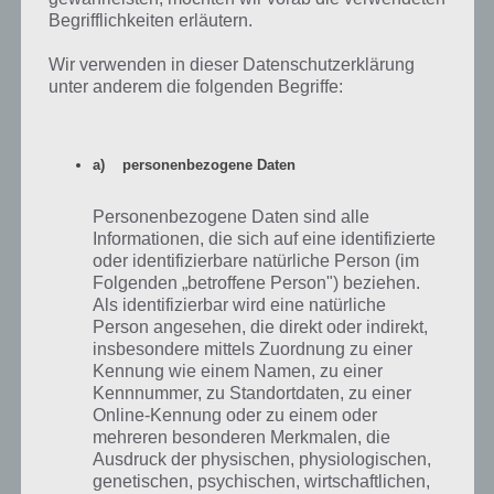
Begrifflichkeiten erläutern.
Wir verwenden in dieser Datenschutzerklärung
unter anderem die folgenden Begriffe:
App herunterladen
Auch wenn Point and Click Adventure Spiele in Retro Pixelgrafik im
a) personenbezogene Daten
App Store / Google Play Store kaum noch anzutreffen sind, haben
die Entwickler einen wahrlich guten Job gemacht. Neo Magazin Game
Personenbezogene Daten sind alle
Royale überzeugt durch den Witz mit Jan Böhermann, der tollen
Informationen, die sich auf eine identifizierte
Umsetzung und dem Spielspaß. Viele Ideen wie entscheide dich
oder identifizierbare natürliche Person (im
Fragen wurden integriert, genauso wie witzige Dialoge. Die meisten
Folgenden „betroffene Person") beziehen.
Texte der Geschichte rund um Game Royale wurden eingesprochen,
Als identifizierbar wird eine natürliche
sodass du die App auf jedenfall mit Ton spielen solltest.
Person angesehen, die direkt oder indirekt,
insbesondere mittels Zuordnung zu einer
Game Royale ist kostenlos im Google Play Store für Android, als auch
Kennung wie einem Namen, zu einer
im iTunes App Store für iPhone, iPad und iPod touch erhältlich. Auf
Kennnummer, zu Standortdaten, zu einer
In-App-Käufe sowie Werbung wurde unserem Kenntnisstand nach
Online-Kennung oder zu einem oder
verzichtet.
mehreren besonderen Merkmalen, die
Ausdruck der physischen, physiologischen,
genetischen, psychischen, wirtschaftlichen,