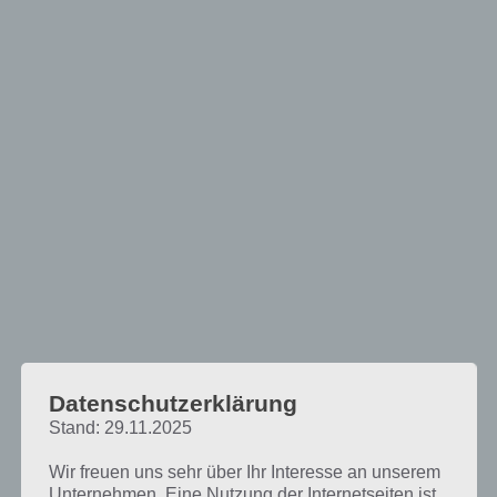
Datenschutzerklärung
Stand: 29.11.2025
Wir freuen uns sehr über Ihr Interesse an unserem
Kostenloses LOTTO und echte Gewinne
Unternehmen. Eine Nutzung der Internetseiten ist