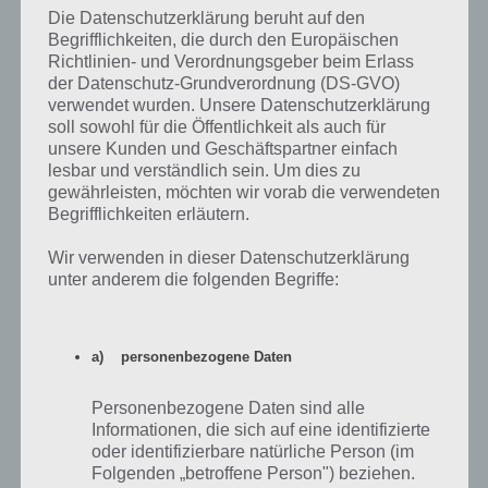
Die Datenschutzerklärung beruht auf den
Das Ziel besteht natürlich wieder darin die richtigen Lottozahlen
Begrifflichkeiten, die durch den Europäischen
getippt zu haben und dadurch 500 Euro verdienen zu können.
Richtlinien- und Verordnungsgeber beim Erlass
der Datenschutz-Grundverordnung (DS-GVO)
Der Clou an der ganzen Sache ist folgender: Du spielst gegen alle
verwendet wurden. Unsere Datenschutzerklärung
Anderen FreeWin App Besitzer und nur einer kann den Jackpot pro
soll sowohl für die Öffentlichkeit als auch für
Ziehung abräumen. Also wie im “echten” Lotto gewinnt derjenige mit
unsere Kunden und Geschäftspartner einfach
lesbar und verständlich sein. Um dies zu
der richtigen Zahl den Jackpot.
gewährleisten, möchten wir vorab die verwendeten
Begrifflichkeiten erläutern.
Hier bei FreeWin hingegen kannst du nicht nur einen Tipp abgeben,
sondern hast mehrere Möglichkeiten die richtigen Zahlen tippen.
Wir verwenden in dieser Datenschutzerklärung
unter anderem die folgenden Begriffe:
Lege deine Zahlen wie gewohnt vor jeder Ziehung fest und hoffe
auf dein Glück
Nimm dein Glück selbst in die Hand und ändere deine Zahlen
a) personenbezogene Daten
auch noch während der Ziehung. So kannst du deine Chance
natürlich erhöhen die richtigen verbleibenden Zahlen als erste zu
Tippen.
Personenbezogene Daten sind alle
Informationen, die sich auf eine identifizierte
Gib deinen Freunden bescheid und gewinne auch mit Ihrer Hilfe
oder identifizierbare natürliche Person (im
bis zu 50 Euro für dich selber.
Folgenden „betroffene Person") beziehen.