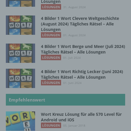
Lösungen
LÖSUNGEN
31. August 2024
f) Pseudonymisierung
4 Bilder 1 Wort Clevere Weltgeschichte
Pseudonymisierung ist die Verarbeitung
(August 2024) Tägliches Rätsel – Alle
personenbezogener Daten in einer Weise,
Lösungen
auf welche die personenbezogenen Daten
LÖSUNGEN
01. August 2024
ohne Hinzuziehung zusätzlicher
Informationen nicht mehr einer spezifischen
4 Bilder 1 Wort Berge und Meer (Juli 2024)
Tägliches Rätsel – Alle Lösungen
betroffenen Person zugeordnet werden
können, sofern diese zusätzlichen
LÖSUNGEN
01. Juli 2024
Informationen gesondert aufbewahrt werden
und technischen und organisatorischen
4 Bilder 1 Wort Richtig Lecker (Juni 2024)
Maßnahmen unterliegen, die gewährleisten,
Tägliches Rätsel – Alle Lösungen
dass die personenbezogenen Daten nicht
LÖSUNGEN
01. Juni 2024
einer identifizierten oder identifizierbaren
natürlichen Person zugewiesen werden.
Empfehlenswert
g) Verantwortlicher oder für die Verarbeitung
Wort Kreuz Lösung für alle 570 Level für
Verantwortlicher
Android und iOS
LÖSUNGEN
05. Januar 2018
Verantwortlicher oder für die Verarbeitung