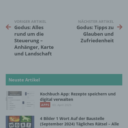
Markierung gespeicherter
personenbezogener Daten mit dem Ziel, ihre
künftige Verarbeitung einzuschränken.
VORIGER ARTIKEL
NÄCHSTER ARTIKEL
Godus: Alles
Godus: Tipps zu
rund um die
Glauben und
e) Profiling
Steuerung –
Zufriedenheit
Anhänger, Karte
Profiling ist jede Art der automatisierten
und Landschaft
Verarbeitung personenbezogener Daten, die
darin besteht, dass diese
personenbezogenen Daten verwendet
werden, um bestimmte persönliche Aspekte,
die sich auf eine natürliche Person beziehen,
Neuste Artikel
zu bewerten, insbesondere, um Aspekte
bezüglich Arbeitsleistung, wirtschaftlicher
Kochbuch App: Rezepte speichern und
Lage, Gesundheit, persönlicher Vorlieben,
digital verwalten
Interessen, Zuverlässigkeit, Verhalten,
APPS
03. April 2025
Aufenthaltsort oder Ortswechsel dieser
natürlichen Person zu analysieren oder
vorherzusagen.
4 Bilder 1 Wort Auf der Baustelle
(September 2024) Tägliches Rätsel – Alle