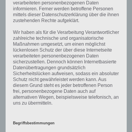
Selbstverständlich musst
verarbeiteten personenbezogenen Daten
du auch mindestens 18
informieren. Ferner werden betroffene Personen
Jahre alt sein und daran
mittels dieser Datenschutzerklärung über die ihnen
denken dass Glücksspiel
zustehenden Rechte aufgeklärt.
süchtig machen kann.
Wir haben als für die Verarbeitung Verantwortlicher
Erfüllst du alle diese
zahlreiche technische und organisatorische
FreeWin von Lotto Hessen
Maßnahmen umgesetzt, um einen möglichst
Vorrausetzungen spricht
lückenlosen Schutz der über diese Internetseite
Screenshot 1
nichts mehr gegen einen
verarbeiteten personenbezogenen Daten
Test der neuen FreeWin
sicherzustellen. Dennoch können Internetbasierte
App von Lotto Hessen.
Datenübertragungen grundsätzlich
Sicherheitslücken aufweisen, sodass ein absoluter
Schutz nicht gewährleistet werden kann. Aus
Spielprinzip von FreeWin und Gewinne
diesem Grund steht es jeder betroffenen Person
frei, personenbezogene Daten auch auf
erhalten
alternativen Wegen, beispielsweise telefonisch, an
uns zu übermitteln.
Das Spielprinzip von FreeWin Lotto Hessen ist sehr einfach, da es
dem echten Lotto im Nichts nachsteht. Jeden Mittwoch und
Samstag kannst du ähnlich wie beim “echten” Lotto an der realen
Ziehung mit deinen eigenen Zahlen teilnehmen – ohne auch nur
Begriffsbestimmungen
einen Tippschein bezahlt haben zu müssen.