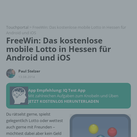
Touchportal
>
FreeWin: Das kostenlose mobile Lotto in Hessen für
Android und iOS
FreeWin: Das kostenlose
mobile Lotto in Hessen für
Android und iOS
Paul Stelzer
13.08.2014
App Empfehlung: IQ Test App
Mit zahlreichen Aufgaben zum Knobeln und Üben
JETZT KOSTENLOS HERUNTERLADEN
Du rätselst gerne, spielst
gelegentlich Lotto oder wettest
auch gerne mit Freunden –
möchtest dabei aber kein Geld