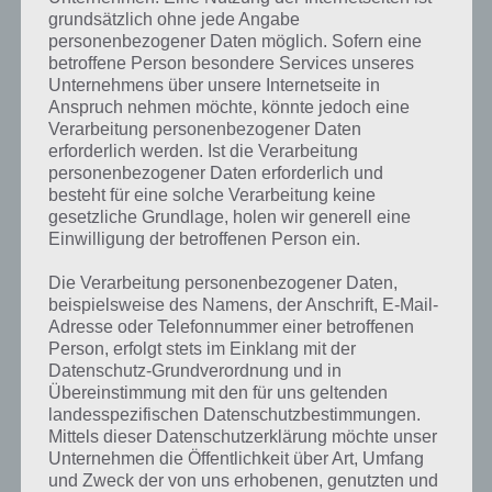
bis zu 500 Euro
grundsätzlich ohne jede Angabe
personenbezogener Daten möglich. Sofern eine
Zunächst einmal handelt es sich hier NICHT um eine Fake App oder
betroffene Person besondere Services unseres
um eine App die nur an deine Daten rankommen will. Die FreeWin
Unternehmens über unsere Internetseite in
LOTTO App ist eine autorisierte und eingetragene App von LOTTO
Anspruch nehmen möchte, könnte jedoch eine
Hessen und schüttet tatsächlich echte Gewinne bis zu 500 Euro aus
Verarbeitung personenbezogener Daten
erforderlich werden. Ist die Verarbeitung
und kostet dabei keinen einzigen Cent.
personenbezogener Daten erforderlich und
besteht für eine solche Verarbeitung keine
Möglich ist das ganze nur
gesetzliche Grundlage, holen wir generell eine
dadurch, dass die App
Einwilligung der betroffenen Person ein.
eine Art Testprogramm
oder auch Pilotprojekt
Die Verarbeitung personenbezogener Daten,
der Lotto Gesellschaft ist.
beispielsweise des Namens, der Anschrift, E-Mail-
Aus diesem Grund sind
Adresse oder Telefonnummer einer betroffenen
aktuell auch nur Bürger
Person, erfolgt stets im Einklang mit der
aus dem Bundesland
Datenschutz-Grundverordnung und in
Hessen (dortiger
Übereinstimmung mit den für uns geltenden
Wohnsitz) an dieser Lotto
landesspezifischen Datenschutzbestimmungen.
Ziehung beteiligt und
Mittels dieser Datenschutzerklärung möchte unser
können Tippen und Geld
Unternehmen die Öffentlichkeit über Art, Umfang
verdienen.
und Zweck der von uns erhobenen, genutzten und