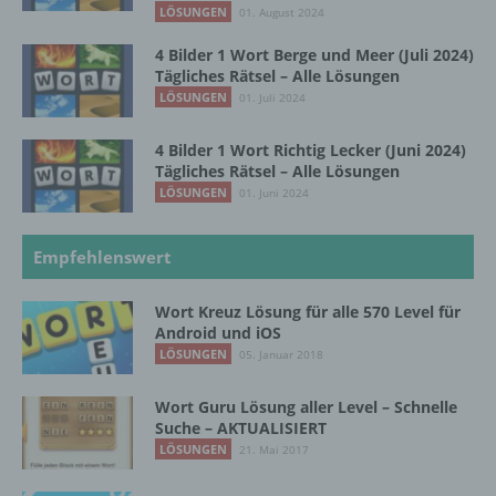
LÖSUNGEN
01. August 2024
Pseudonymisierung ist die Verarbeitung
4 Bilder 1 Wort Berge und Meer (Juli 2024)
personenbezogener Daten in einer Weise,
Tägliches Rätsel – Alle Lösungen
auf welche die personenbezogenen Daten
LÖSUNGEN
01. Juli 2024
ohne Hinzuziehung zusätzlicher
Informationen nicht mehr einer spezifischen
4 Bilder 1 Wort Richtig Lecker (Juni 2024)
betroffenen Person zugeordnet werden
Tägliches Rätsel – Alle Lösungen
können, sofern diese zusätzlichen
LÖSUNGEN
01. Juni 2024
Informationen gesondert aufbewahrt werden
und technischen und organisatorischen
Maßnahmen unterliegen, die gewährleisten,
Empfehlenswert
dass die personenbezogenen Daten nicht
einer identifizierten oder identifizierbaren
natürlichen Person zugewiesen werden.
Wort Kreuz Lösung für alle 570 Level für
Android und iOS
LÖSUNGEN
05. Januar 2018
g) Verantwortlicher oder für die Verarbeitung
Verantwortlicher
Wort Guru Lösung aller Level – Schnelle
Suche – AKTUALISIERT
LÖSUNGEN
21. Mai 2017
Verantwortlicher oder für die Verarbeitung
Verantwortlicher ist die natürliche oder