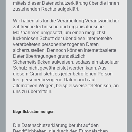
mittels dieser Datenschutzerklärung über die ihnen
zustehenden Rechte aufgeklärt.
Kosten Monitor und digitales Serviceheft
Wir haben als für die Verarbeitung Verantwortlicher
zahlreiche technische und organisatorische
Mit Drivelog hat man auch die Kosten immer im Blick. So kann man
Maßnahmen umgesetzt, um einen möglichst
hier Ausgaben hinzufügen (beispielsweise für Werkstatt Besuche)
lückenlosen Schutz der über diese Internetseite
oder die Tankbelege eintragen. Dadurch hat man die
verarbeiteten personenbezogenen Daten
Fahrzeugkosten jederzeit gut im Blick.
sicherzustellen. Dennoch können Internetbasierte
Datenübertragungen grundsätzlich
Sicherheitslücken aufweisen, sodass ein absoluter
Das digitale Serviceheft hilft dabei Werkstatt Besuche zu
Schutz nicht gewährleistet werden kann. Aus
dokumentieren und Termine einzutragen, an die man dann per Push
diesem Grund steht es jeder betroffenen Person
Benachrichtigung automatisch erinnert wird.
frei, personenbezogene Daten auch auf
alternativen Wegen, beispielsweise telefonisch, an
uns zu übermitteln.
Ein Video zu Drivelog
Wer noch nicht weiß, ob er sich Drivelog herunterladen soll, dem sei
Begriffsbestimmungen
folgendes Video ans Herz gelegt. In diesem werden nochmal
zahlreiche Funktionen des Internetdienst beleuchtet und die
Die Datenschutzerklärung beruht auf den
Vorteile aufgezählt:
Begrifflichkeiten, die durch den Europäischen