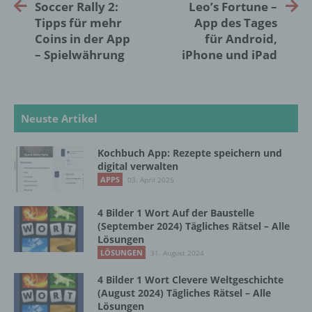
Soccer Rally 2:
Leo’s Fortune –
künftige Verarbeitung einzuschränken.
Tipps für mehr
App des Tages
Coins in der App
für Android,
– Spielwährung
iPhone und iPad
e) Profiling
Profiling ist jede Art der automatisierten
Verarbeitung personenbezogener Daten, die
Neuste Artikel
darin besteht, dass diese
personenbezogenen Daten verwendet
werden, um bestimmte persönliche Aspekte,
Kochbuch App: Rezepte speichern und
die sich auf eine natürliche Person beziehen,
digital verwalten
zu bewerten, insbesondere, um Aspekte
APPS
03. April 2025
bezüglich Arbeitsleistung, wirtschaftlicher
Lage, Gesundheit, persönlicher Vorlieben,
4 Bilder 1 Wort Auf der Baustelle
Interessen, Zuverlässigkeit, Verhalten,
(September 2024) Tägliches Rätsel – Alle
Aufenthaltsort oder Ortswechsel dieser
Lösungen
natürlichen Person zu analysieren oder
LÖSUNGEN
31. August 2024
vorherzusagen.
4 Bilder 1 Wort Clevere Weltgeschichte
(August 2024) Tägliches Rätsel – Alle
Lösungen
f) Pseudonymisierung