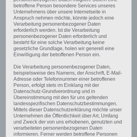
betroffene Person besondere Services unseres
Drivelog ist ein sehr umfangreicher
Unternehmens über unsere Internetseite in
Internetdienst, den es seit geraumer
Anspruch nehmen möchte, könnte jedoch eine
Zeit auch als App gibt. Als Autofahrer
Verarbeitung personenbezogener Daten
muss man sich um zahlreiche Dinge
erforderlich werden. Ist die Verarbeitung
kümmern. Dabei meinen wir jetzt
personenbezogener Daten erforderlich und
nicht nur Tanken, sondern auch die
besteht für eine solche Verarbeitung keine
Hauptuntersuchung, Werkstatt-
gesetzliche Grundlage, holen wir generell eine
Besuche und weitere Kosten wie
Einwilligung der betroffenen Person ein.
Steuern werden regelmäßig fällig. Da
noch den Überblick zu behalten wird
Die Verarbeitung personenbezogener Daten,
schwer.
beispielsweise des Namens, der Anschrift, E-Mail-
Adresse oder Telefonnummer einer betroffenen
Doch im Sinne von “Dafür gibt es
Person, erfolgt stets im Einklang mit der
doch sicher eine App” hat der
Datenschutz-Grundverordnung und in
Übereinstimmung mit den für uns geltenden
Autofahrer eine Sorge weniger.
landesspezifischen Datenschutzbestimmungen.
Genau einen solchen Service bietet
Screenshot zu
Mittels dieser Datenschutzerklärung möchte unser
euch Drivelog. In dieser findet man
Drivelog – (c) Mobility
Unternehmen die Öffentlichkeit über Art, Umfang
neben Tankstellen in der Nähe auch
Media GmbH
und Zweck der von uns erhobenen, genutzten und
Werkstätten mit Öffnungszeiten und
verarbeiteten personenbezogenen Daten
Leistungsspektrum. Außerdem ist
informieren. Ferner werden betroffene Personen
Drivelog eine Art digitales Serviceheft.