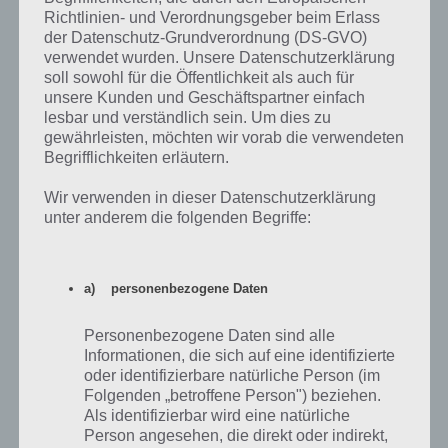
Richtlinien- und Verordnungsgeber beim Erlass
https://www.youtube.com/watch?v=kSGIbz92Goo
der Datenschutz-Grundverordnung (DS-GVO)
verwendet wurden. Unsere Datenschutzerklärung
soll sowohl für die Öffentlichkeit als auch für
App herunterladen
unsere Kunden und Geschäftspartner einfach
lesbar und verständlich sein. Um dies zu
Wir können die App Drivelog allen Autofahrer ans Herz legen. Neben
gewährleisten, möchten wir vorab die verwendeten
einer Tankstellen- und Werkstattsuche gibt es einen Kosten Monitor,
Begrifflichkeiten erläutern.
mit welchem man die monatlichen Ausgaben für das eigene Auto
verwalten kann. Außerdem hilft das digitale Serviceheft en Überblick
Wir verwenden in dieser Datenschutzerklärung
zu behalten.
unter anderem die folgenden Begriffe:
Die Registrierung ist freiwillig, die App kostenlos herunterzuladen.
Allerdings werden natürlich Inhalte aus dem Internet
a) personenbezogene Daten
heruntergeladen, man kann Drivelog aber auch ohne
Internetverbindung nutzen, um so Informationen abzurfuen oder
Personenbezogene Daten sind alle
Einträg anzulegen.
Informationen, die sich auf eine identifizierte
oder identifizierbare natürliche Person (im
Folgenden „betroffene Person") beziehen.
Drivelog für Android im Google Play Store
Als identifizierbar wird eine natürliche
Person angesehen, die direkt oder indirekt,
Drivelog könnt ihr euch im Google Play Store kostenlos