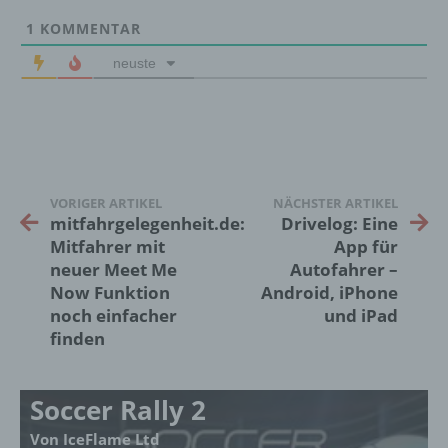
Informationen gesondert aufbewahrt werden
und technischen und organisatorischen
1
KOMMENTAR
Maßnahmen unterliegen, die gewährleisten,
dass die personenbezogenen Daten nicht
neuste
einer identifizierten oder identifizierbaren
natürlichen Person zugewiesen werden.
g) Verantwortlicher oder für die Verarbeitung
Verantwortlicher
VORIGER ARTIKEL
NÄCHSTER ARTIKEL
mitfahrgelegenheit.de:
Drivelog: Eine
Verantwortlicher oder für die Verarbeitung
Mitfahrer mit
App für
Verantwortlicher ist die natürliche oder
neuer Meet Me
Autofahrer –
juristische Person, Behörde, Einrichtung
Now Funktion
Android, iPhone
oder andere Stelle, die allein oder
noch einfacher
und iPad
gemeinsam mit anderen über die Zwecke
und Mittel der Verarbeitung von
finden
personenbezogenen Daten entscheidet.
Sind die Zwecke und Mittel dieser
Verarbeitung durch das Unionsrecht oder
Soccer Rally 2
das Recht der Mitgliedstaaten vorgegeben,
so kann der Verantwortliche
Von IceFlame Ltd