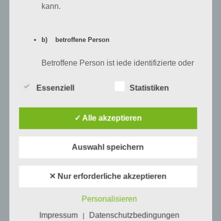
kann.
Turnier 1 mehrfach wiederholen
Wie bereits im ersten Tipp bereits angesprochen, solltet ihr das erste
b) betroffene Person
Turnier (“Der Anfänger Cup”) öfters spielen. Dieses bringt 2500 Coins
und besteht aus einem einzigen Spiel. Dieses dauert auch nur 2
Betroffene Person ist jede identifizierte oder
Minuten. Da der Gegner auch ziemlich schlecht ist, könnt ihr hier
identifizierbare natürliche Person, deren
auch zahlreiche Bonus Coinser abstauben (viele Tore, kein Gegentor
personenbezogene Daten von dem für die
und Coins auf der Strecke sammeln). So verdient man mit einem
Essenziell
Statistiken
Verarbeitung Verantwortlichen verarbeitet
Rennen schonmal 3500 Coins (Spielwährung / Geld).
werden.
✓ Alle akzeptieren
c) Verarbeitung
Auswahl speichern
Verarbeitung ist jeder mit oder ohne Hilfe
automatisierter Verfahren ausgeführte
✕ Nur erforderliche akzeptieren
Vorgang oder jede solche Vorgangsreihe im
Zusammenhang mit personenbezogenen
Daten wie das Erheben, das Erfassen, die
Personalisieren
Organisation, das Ordnen, die Speicherung,
Impressum
Datenschutzbedingungen
|
die Anpassung oder Veränderung, das