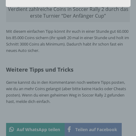
Auslesen, das Abfragen, die Verwendung,
Verdient zahlreiche Coins in Soccer Rally 2 durch das
die Offenlegung durch Übermittlung,
erste Turnier “Der Anfänger Cup”
Verbreitung oder eine andere Form der
Bereitstellung, den Abgleich oder die
Verknüpfung, die Einschränkung, das
Mit diesem einfachen Tipp könnt ihr euch in einer Stunde gut 60.000
Löschen oder die Vernichtung.
bis 85.000 Coins sichern (ihr spielt 20 mal in einer Stunde und holt im
Schnitt 3000 Coins als Minimum). Dadurch habt ihr schon fast ein
neues Auto sicher.
d) Einschränkung der Verarbeitung
Weitere Tipps und Tricks
Einschränkung der Verarbeitung ist die
Markierung gespeicherter
personenbezogener Daten mit dem Ziel, ihre
Gerne kannst du in den Kommentaren noch weitere Tipps posten,
künftige Verarbeitung einzuschränken.
wie du an mehr Coins gelangst (aber bitte keine Hacks oder Cheats
posten). Wenn du einen geheimen Weg in Soccer Rally 2 gefunden
hast, melde dich einfach.
e) Profiling
Profiling ist jede Art der automatisierten
Verarbeitung personenbezogener Daten, die
Auf WhatsApp teilen
Teilen auf Facebook
darin besteht, dass diese