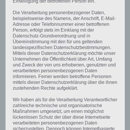
Einwilligung der betroffenen Person ein.
Nach jedem Duell gibt es bei Soccer Rally 2 Coins – Vorausgesetzt
Die Verarbeitung personenbezogener Daten,
man schießt auch Tore. Sonst kann man unter Umständen ohne
beispielsweise des Namens, der Anschrift, E-Mail-
Coins nach Hause gehen.
Adresse oder Telefonnummer einer betroffenen
Person, erfolgt stets im Einklang mit der
Ein Spiel gewonnen bringt 200 Coins, je Tor gibt es 25 Coins, ohne
Datenschutz-Grundverordnung und in
Gegentor bringt 150 Coins, desweiteren kann man Coins während
Übereinstimmung mit den für uns geltenden
des Spiels sammeln und zu guter letzt kann man durch jeden
landesspezifischen Datenschutzbestimmungen.
Aufkleber nochmal je 5 Prozent Bonus bekommen. Dadurch
Mittels dieser Datenschutzerklärung möchte unser
errechnet sich letzt das Coins, was man für das Duell in Soccer Rally 2
Unternehmen die Öffentlichkeit über Art, Umfang
bekommen hat (siehe Screenshot):
und Zweck der von uns erhobenen, genutzten und
verarbeiteten personenbezogenen Daten
informieren. Ferner werden betroffene Personen
mittels dieser Datenschutzerklärung über die ihnen
zustehenden Rechte aufgeklärt.
Wir haben als für die Verarbeitung Verantwortlicher
zahlreiche technische und organisatorische
Maßnahmen umgesetzt, um einen möglichst
lückenlosen Schutz der über diese Internetseite
verarbeiteten personenbezogenen Daten
sicherzustellen. Dennoch können Internetbasierte