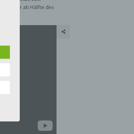
könnt ihr ab Hälfte des
 die
hren
en,
die
oder
tung.