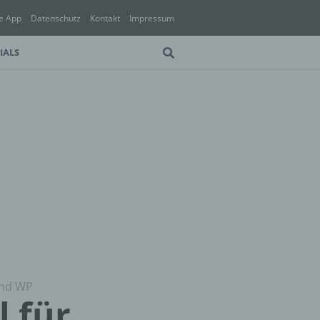
e App
Datenschutz
Kontakt
Impressum
IALS
 und WP
l für