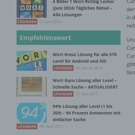
Cur
4 Bilder 1 Wort Richtig Lecker
(Juni 2024) Tägliches Rätsel –
den
Alle Lösungen
in 
01. Juni 2024
LÖSUNGEN
neb
Empfehlenswert
Und
Cur
Wort Kreuz Lösung für alle 570
Cur
Level für Android und iOS
gib
05. Januar 2018
LÖSUNGEN
läs
Wort Guru Lösung aller Level –
Schnelle Suche – AKTUALISIERT
21. Mai 2017
LÖSUNGEN
94% Lösung aller Level (1 bis
359) – 94 Prozent Antworten mit
einfacher Suche
09. April 2015
LÖSUNGEN