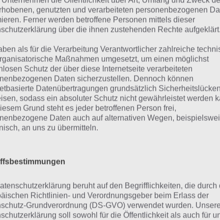
 Unternehmen die Öffentlichkeit über Art, Umfang und Zweck de
egung bringt und auch schon den Spin draufhat. Zwei we
rhobenen, genutzten und verarbeiteten personenbezogenen Da
 vor dem Stein, um ihn schneller zu machen.
mieren. Ferner werden betroffene Personen mittels dieser
schutzerklärung über die ihnen zustehenden Rechte aufgeklärt
ztlich muss der Curling Stein so nahe wie möglich ins Hau
aben als für die Verarbeitung Verantwortlicher zahlreiche techn
olgt dann wie folgt: Das Team, dessen Stein näher zur Mitt
rganisatorische Maßnahmen umgesetzt, um einen möglichst
nlosen Schutz der über diese Internetseite verarbeiteten
ommt einen Punkt. Liegen nun weitere Steine innerhalb d
nenbezogenen Daten sicherzustellen. Dennoch können
ses Teams und dabei näher als die des Gegners zur Mitte,
netbasierte Datenübertragungen grundsätzlich Sicherheitslücke
nfalls noch dazuaddiert.
isen, sodass ein absoluter Schutz nicht gewährleistet werden k
iesem Grund steht es jeder betroffenen Person frei,
nenbezogene Daten auch auf alternativen Wegen, beispielswe
erschiedene Spielmodi, auf die S
onisch, an uns zu übermitteln.
ommt es an
iffsbestimmungen
Curling 3D setzt all das um, was man sich 
atenschutzerklärung beruht auf den Begrifflichkeiten, die durch
verspricht. So kann man vor einem Wurf fes
äischen Richtlinien- und Verordnungsgeber beim Erlass der
Stein drehen soll, um bspw. andere Steine
schutz-Grundverordnung (DS-GVO) verwendet wurden. Unser
schutzerklärung soll sowohl für die Öffentlichkeit als auch für u
umkreisen. Auch die Geschwindigkeit kann 