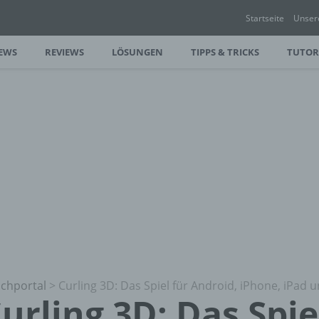
Startseite
Unser
EWS
REVIEWS
LÖSUNGEN
TIPPS & TRICKS
TUTOR
chportal
>
Curling 3D: Das Spiel für Android, iPhone, iPad
urling 3D: Das Spie