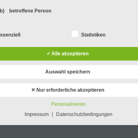
rend der erste Teil noch keine Gameplay Szenen enthält, 
b) betroffene Person
eos diverse Spielszenen von Curling 3D sehen.
Betroffene Person ist jede identifizierte oder identifizierbare
natürliche Person, deren personenbezogene Daten von dem für
ssenziell
Statistiken
Verarbeitung Verantwortlichen verarbeitet werden.
✓ Alle akzeptieren
c) Verarbeitung
Auswahl speichern
Verarbeitung ist jeder mit oder ohne Hilfe automatisierter Verfa
ausgeführte Vorgang oder jede solche Vorgangsreihe im
Zusammenhang mit personenbezogenen Daten wie das Erheb
✕ Nur erforderliche akzeptieren
das Erfassen, die Organisation, das Ordnen, die Speicherung, 
Anpassung oder Veränderung, das Auslesen, das Abfragen, die
Personalisieren
Verwendung, die Offenlegung durch Übermittlung, Verbreitung 
eine andere Form der Bereitstellung, den Abgleich oder die
Impressum
|
Datenschutzbedingungen
Verknüpfung, die Einschränkung, das Löschen oder die Vernich