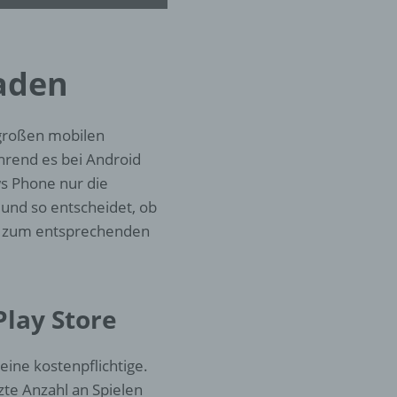
er
ung
laden
e großen mobilen
hrend es bei Android
ws Phone nur die
 und so entscheidet, ob
ks zum entsprechenden
hen,
ng,
essen,
ser
Play Store
eine kostenpflichtige.
zte Anzahl an Spielen