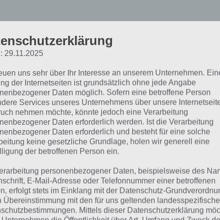
enschutzerklärung
: 29.11.2025
reuen uns sehr über Ihr Interesse an unserem Unternehmen. Ein
urling 3D: Die Winterspor
ng der Internetseiten ist grundsätzlich ohne jede Angabe
nenbezogener Daten möglich. Sofern eine betroffene Person
usprobieren
dere Services unseres Unternehmens über unsere Internetseite
uch nehmen möchte, könnte jedoch eine Verarbeitung
nenbezogener Daten erforderlich werden. Ist die Verarbeitung
nenbezogener Daten erforderlich und besteht für eine solche
 der Curling App habt ihr die Möglichkeit die beliebte Win
beitung keine gesetzliche Grundlage, holen wir generell eine
ber zu spielen. Dabei könnt ihr, um den Gegner zu überlist
lligung der betroffenen Person ein.
n spielen, unterschiedliche Geschwindigkeiten aufbauen u
erarbeitung personenbezogener Daten, beispielsweise des Na
nerischen Steine aus dem Haus befördern.
nschrift, E-Mail-Adresse oder Telefonnummer einer betroffenen
n, erfolgt stets im Einklang mit der Datenschutz-Grundverordnu
ls jemand doch noch nichts von Curling gehört hat, die Reg
n Übereinstimmung mit den für uns geltenden landesspezifisch
schutzbestimmungen. Mittels dieser Datenschutzerklärung mö
i Teams spielen gegeneinander. Dabei gibt es eine Person,