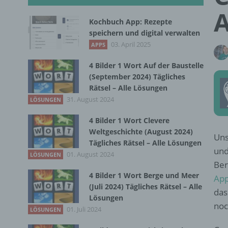
A
Kochbuch App: Rezepte
speichern und digital verwalten
03. April 2025
APPS
4 Bilder 1 Wort Auf der Baustelle
(September 2024) Tägliches
Rätsel – Alle Lösungen
31. August 2024
LÖSUNGEN
4 Bilder 1 Wort Clevere
Weltgeschichte (August 2024)
Uns
Tägliches Rätsel – Alle Lösungen
und
01. August 2024
LÖSUNGEN
Ber
4 Bilder 1 Wort Berge und Meer
Ap
(Juli 2024) Tägliches Rätsel – Alle
das
Lösungen
noc
01. Juli 2024
LÖSUNGEN