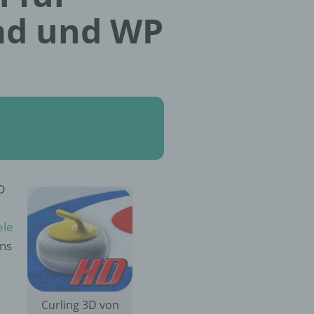
Pad und WP
D
ele
uns
Curling 3D von