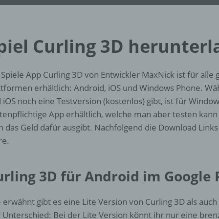
d) Einschränkung der Verarbeitung
Einschränkung der Verarbeitung ist die Markierung gespeichert
personenbezogener Daten mit dem Ziel, ihre künftige Verarbeit
piel Curling 3D herunter
einzuschränken.
 Spiele App Curling 3D von Entwickler MaxNick ist für all
e) Profiling
ttformen erhältlich: Android, iOS und Windows Phone. Wä
 iOS noch eine Testversion (kostenlos) gibt, ist für Windo
Profiling ist jede Art der automatisierten Verarbeitung
personenbezogener Daten, die darin besteht, dass diese
tenpflichtige App erhältlich, welche man aber testen kann
personenbezogenen Daten verwendet werden, um bestimmte
 das Geld dafür ausgibt. Nachfolgend die Download Lin
persönliche Aspekte, die sich auf eine natürliche Person bezie
re.
zu bewerten, insbesondere, um Aspekte bezüglich Arbeitsleistu
wirtschaftlicher Lage, Gesundheit, persönlicher Vorlieben, Inter
Zuverlässigkeit, Verhalten, Aufenthaltsort oder Ortswechsel die
urling 3D für Android im Google 
natürlichen Person zu analysieren oder vorherzusagen.
 erwähnt gibt es eine Lite Version von Curling 3D als auch 
f) Pseudonymisierung
 Unterschied: Bei der Lite Version könnt ihr nur eine bren