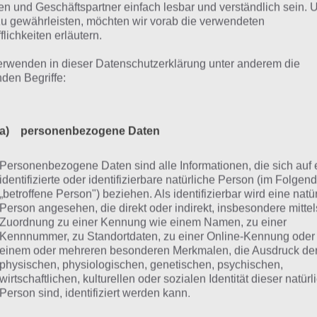
n und Geschäftspartner einfach lesbar und verständlich sein.
man zu wenig Speed eingesetzt, kann man
zu gewährleisten, möchten wir vorab die verwendeten
flichkeiten erläutern.
Dabei spielt man gegen einen Computergeg
erwenden in dieser Datenschutzerklärung unter anderem die
Schwierigkeit definiert werden kann. Au
nden Begriffe:
einen Freund auf einen Gerät antreten, w
Curling 3D
abwechseln muss.
creenshot
MaxNick
a) personenbezogene Daten
Insgesamt macht Curling 3D einen sehr gu
rem viel Spaß zu spielen. Natürlich ist der Preis für die Vo
Personenbezogene Daten sind alle Informationen, die sich auf 
w. mit Freunden im Zug mal strategisch die Zeit überbrück
identifizierte oder identifizierbare natürliche Person (im Folgen
olut richtige Spiel, vorausgesetzt man versteht Curling u
„betroffene Person") beziehen. Als identifizierbar wird eine natü
Person angesehen, die direkt oder indirekt, insbesondere mittel
inessen.
Zuordnung zu einer Kennung wie einem Namen, zu einer
Kennnummer, zu Standortdaten, zu einer Online-Kennung oder
einem oder mehreren besonderen Merkmalen, die Ausdruck de
physischen, physiologischen, genetischen, psychischen,
ailer zur Curling 3D App
wirtschaftlichen, kulturellen oder sozialen Identität dieser natür
Person sind, identifiziert werden kann.
chließend haben wir noch den offiziellen Trailer zu Curli