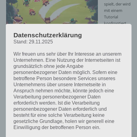
spielt, der wird
mit einem
Tutorial
konfrontiert
als auch
Datenschutzerklärung
erfährt man
Bushido Bear Screenshot – (c) Spry Fox
Stand: 29.11.2025
die
Wir freuen uns sehr über Ihr Interesse an unserem
Hintergrundgeschichte. Im Tutorial wird einem die sehr einfache
Unternehmen. Eine Nutzung der Internetseiten ist
Steuerung erklärt. So musst du in Bushido Bear nicht direkt durch
grundsätzlich ohne jede Angabe
die Gegner wischen, sondern neben diesen, denn unser Ninja-Bär
personenbezogener Daten möglich. Sofern eine
hat ein langes Schwert zur Seite gerichtet und kann dadurch seine
betroffene Person besondere Services unseres
Gegner erlegen. Wischst du hingegen zu nah oder kollidierst mit den
Unternehmens über unsere Internetseite in
Feinden, ist das Spiel vorbei.
Anspruch nehmen möchte, könnte jedoch eine
Verarbeitung personenbezogener Daten
Im Schrein kannst du deine Münzen ausgegeben und dadurch neue
erforderlich werden. Ist die Verarbeitung
Bären aktivieren. Zu Beginn gibt es lediglich den Ninja-Bär, später
personenbezogener Daten erforderlich und
kommt das Solo-Bärchen hinzu. Für alle weiteren Bären musst du
besteht für eine solche Verarbeitung keine
erst eine bestimmte Anzahl an Runen erstmal erhalten. Mit jeder
gesetzliche Grundlage, holen wir generell eine
Welle wird es in Bushido Bear schwieriger, da auch gefährlichere
Einwilligung der betroffenen Person ein.
Gegner und Bosse Einzug halten. Sobald einen weiteren Bären