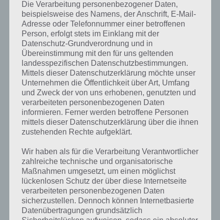
besitzt kann man, nachdem der erste getötet wurde, Rache nehmen
Die Verarbeitung personenbezogener Daten,
und weiterspielen. So kann man nochmal ein paar weitere Wellen
beispielsweise des Namens, der Anschrift, E-Mail-
meistern.
Adresse oder Telefonnummer einer betroffenen
Person, erfolgt stets im Einklang mit der
Die Bären in Bushido Bear haben teils unterschiedliche Stärken. Das
Datenschutz-Grundverordnung und in
Solo-Bärchen beispielsweise ist zwar nicht so schnell, ist dafür aber
Übereinstimmung mit den für uns geltenden
schwerer zu treffen. Der kugelsichere Bär beispielswiese wehrt
landesspezifischen Datenschutzbestimmungen.
Mittels dieser Datenschutzerklärung möchte unser
Geschosse ab und so weiter.
Unternehmen die Öffentlichkeit über Art, Umfang
und Zweck der von uns erhobenen, genutzten und
verarbeiteten personenbezogenen Daten
Verbessere deine Bären im Dojo
informieren. Ferner werden betroffene Personen
mittels dieser Datenschutzerklärung über die ihnen
Jeden Bär kannst du im Dojo verbessern. Dazu musst du auch hier
zustehenden Rechte aufgeklärt.
Münzen einsetzen. In Bushido Bear verbesserst du bspw. das
Angriffstempo, erhöhst die Schwertgröße, beschleunigst deinen Bär
Wir haben als für die Verarbeitung Verantwortlicher
oder schaltest einen Ultra-Angriff frei.
zahlreiche technische und organisatorische
Maßnahmen umgesetzt, um einen möglichst
Jeden Tag gibt es zudem drei Questaufgaben, die du erfüllen solltest.
lückenlosen Schutz der über diese Internetseite
Dies gibt nicht nur Belohnungen, sondern wenn du drei Tage alle
verarbeiteten personenbezogenen Daten
Questaufgaben erledigt hast, wird auch die nächste Welt
sicherzustellen. Dennoch können Internetbasierte
freigeschaltet.
Datenübertragungen grundsätzlich