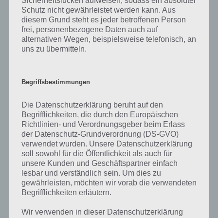
Sicherheitslücken aufweisen, sodass ein absoluter
Schutz nicht gewährleistet werden kann. Aus
Trailer Video zu Bushido Bear
diesem Grund steht es jeder betroffenen Person
frei, personenbezogene Daten auch auf
Damit du dir ein besseres Bild von Bushido Bear machen kannst,
alternativen Wegen, beispielsweise telefonisch, an
haben wir hier noch den offiziellen Trailer zur App parat.
uns zu übermitteln.
Begriffsbestimmungen
Die Datenschutzerklärung beruht auf den
Begrifflichkeiten, die durch den Europäischen
Richtlinien- und Verordnungsgeber beim Erlass
der Datenschutz-Grundverordnung (DS-GVO)
verwendet wurden. Unsere Datenschutzerklärung
soll sowohl für die Öffentlichkeit als auch für
unsere Kunden und Geschäftspartner einfach
lesbar und verständlich sein. Um dies zu
gewährleisten, möchten wir vorab die verwendeten
Begrifflichkeiten erläutern.
Wir verwenden in dieser Datenschutzerklärung
App herunterladen