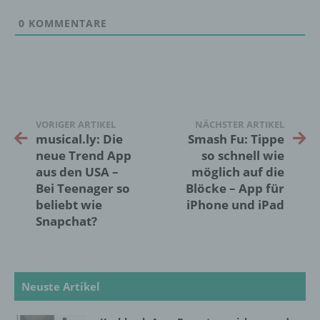
werden, um bestimmte persönliche Aspekte,
die sich auf eine natürliche Person beziehen,
0
KOMMENTARE
zu bewerten, insbesondere, um Aspekte
bezüglich Arbeitsleistung, wirtschaftlicher
Lage, Gesundheit, persönlicher Vorlieben,
Interessen, Zuverlässigkeit, Verhalten,
Aufenthaltsort oder Ortswechsel dieser
natürlichen Person zu analysieren oder
vorherzusagen.
VORIGER ARTIKEL
NÄCHSTER ARTIKEL
musical.ly: Die
Smash Fu: Tippe
neue Trend App
so schnell wie
f) Pseudonymisierung
aus den USA –
möglich auf die
Bei Teenager so
Blöcke – App für
Pseudonymisierung ist die Verarbeitung
beliebt wie
iPhone und iPad
personenbezogener Daten in einer Weise,
Snapchat?
auf welche die personenbezogenen Daten
ohne Hinzuziehung zusätzlicher
Informationen nicht mehr einer spezifischen
betroffenen Person zugeordnet werden
können, sofern diese zusätzlichen
Neuste Artikel
Informationen gesondert aufbewahrt werden
und technischen und organisatorischen