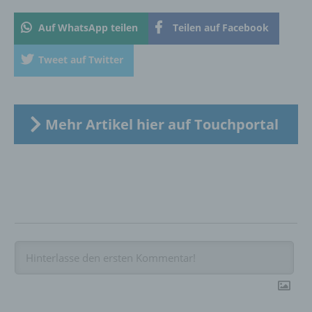
Verbreitung oder eine andere Form der
Auf WhatsApp teilen
Teilen auf Facebook
Bereitstellung, den Abgleich oder die
Verknüpfung, die Einschränkung, das
Löschen oder die Vernichtung.
Tweet auf Twitter
d) Einschränkung der Verarbeitung
Mehr Artikel hier auf Touchportal
Einschränkung der Verarbeitung ist die
Markierung gespeicherter
personenbezogener Daten mit dem Ziel, ihre
künftige Verarbeitung einzuschränken.
e) Profiling
Profiling ist jede Art der automatisierten
Verarbeitung personenbezogener Daten, die
darin besteht, dass diese
personenbezogenen Daten verwendet