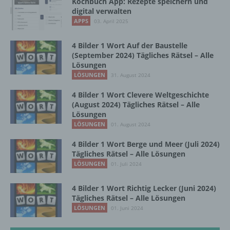
Kochbuch App: Rezepte speichern und
Maßnahmen unterliegen, die gewährleisten,
digital verwalten
dass die personenbezogenen Daten nicht
APPS
03. April 2025
einer identifizierten oder identifizierbaren
natürlichen Person zugewiesen werden.
4 Bilder 1 Wort Auf der Baustelle
(September 2024) Tägliches Rätsel – Alle
Lösungen
g) Verantwortlicher oder für die Verarbeitung
LÖSUNGEN
31. August 2024
Verantwortlicher
4 Bilder 1 Wort Clevere Weltgeschichte
Verantwortlicher oder für die Verarbeitung
(August 2024) Tägliches Rätsel – Alle
Verantwortlicher ist die natürliche oder
Lösungen
juristische Person, Behörde, Einrichtung
LÖSUNGEN
01. August 2024
oder andere Stelle, die allein oder
gemeinsam mit anderen über die Zwecke
4 Bilder 1 Wort Berge und Meer (Juli 2024)
und Mittel der Verarbeitung von
Tägliches Rätsel – Alle Lösungen
personenbezogenen Daten entscheidet.
LÖSUNGEN
01. Juli 2024
Sind die Zwecke und Mittel dieser
Verarbeitung durch das Unionsrecht oder
4 Bilder 1 Wort Richtig Lecker (Juni 2024)
das Recht der Mitgliedstaaten vorgegeben,
Tägliches Rätsel – Alle Lösungen
so kann der Verantwortliche
LÖSUNGEN
01. Juni 2024
beziehungsweise können die bestimmten
Kriterien seiner Benennung nach dem