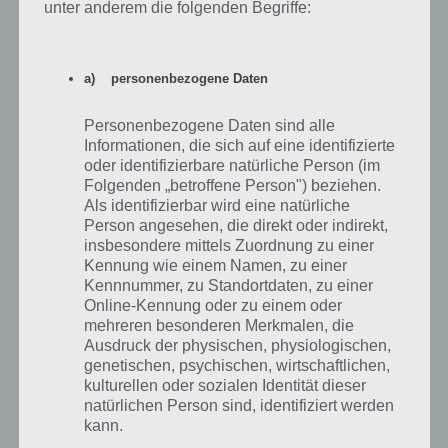
unter anderem die folgenden Begriffe:
Wer auf Endlos-Spiele steht, der sollte sich Bushido Bear einmal
genauer anschauen. Perfekt geeignet für Zwischendurch muss man
a) personenbezogene Daten
hier möglichst viele Wellen überstehen, um einen neuen Rekord
aufzustellen. Für Langzeitspielspaß sorgen der Schrein und der Dojo,
da hier jeder Bär verbessert und neue freigeschaltet werden können.
Personenbezogene Daten sind alle
Informationen, die sich auf eine identifizierte
Nur so wird man es in der Spiele App für Android und iOS noch
oder identifizierbare natürliche Person (im
weiter schaffen.
Folgenden „betroffene Person") beziehen.
Als identifizierbar wird eine natürliche
Bushido Bear ist kostenlos zum Download erhältlich, finanziert sich
Person angesehen, die direkt oder indirekt,
jedoch über Werbung und In-App-Käufe, die aber nicht stören und
insbesondere mittels Zuordnung zu einer
so ein guter Spielfluss möglich wird. Allerdings verdient man nur
Kennung wie einem Namen, zu einer
wenige Münzen, sodass es hier durchaus seine Zeit dauern kann bis
Kennnummer, zu Standortdaten, zu einer
man alle Bären freigeschaltet hat.
Online-Kennung oder zu einem oder
mehreren besonderen Merkmalen, die
Ausdruck der physischen, physiologischen,
Bushido Bear für Android im Google Play
genetischen, psychischen, wirtschaftlichen,
Store
kulturellen oder sozialen Identität dieser
natürlichen Person sind, identifiziert werden
Auch bei den Spielern kommt Bushido Bear im Google Play Store
kann.
sehr gut an. So hat die App aktuell 4,5 Sterne. Zur Installation wird