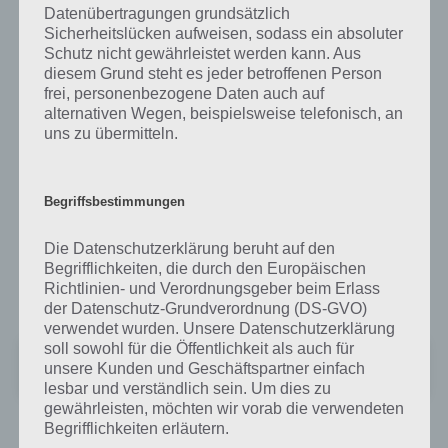
richtig.
Datenübertragungen grundsätzlich
Sicherheitslücken aufweisen, sodass ein absoluter
Verschiedene Busse, realistische Schäden, eine freibewegbare
Schutz nicht gewährleistet werden kann. Aus
Kamera und zahlreiche Level runden das Spiel ab.
diesem Grund steht es jeder betroffenen Person
frei, personenbezogene Daten auch auf
alternativen Wegen, beispielsweise telefonisch, an
Bus Simulator 3D für Android im Google
uns zu übermitteln.
Play Store
Begriffsbestimmungen
Bus Simulator 3D kann im Google Play Store für Android kostenlos
heruntergeladen werden. Wer die Werbung deaktivieren will, muss
Die Datenschutzerklärung beruht auf den
zum In App Kauf greifen. Bei derzeit über 3000 Bewertungen kommt
Begrifflichkeiten, die durch den Europäischen
die Spiele App Bus Simulator 3D für Android auf 4,3 Sterne im
Richtlinien- und Verordnungsgeber beim Erlass
Schnitt. Hier gehts zum Google Play Store:
der Datenschutz-Grundverordnung (DS-GVO)
verwendet wurden. Unsere Datenschutzerklärung
soll sowohl für die Öffentlichkeit als auch für
Bus Simulator 3D
unsere Kunden und Geschäftspartner einfach
+
Preis:
Kostenlos
lesbar und verständlich sein. Um dies zu
gewährleisten, möchten wir vorab die verwendeten
Begrifflichkeiten erläutern.