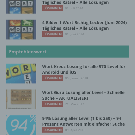
Tägliches Rätsel – Alle Lösungen
personenbezogenen Daten verwendet
LÖSUNGEN
01. Juli 2024
werden, um bestimmte persönliche Aspekte,
die sich auf eine natürliche Person beziehen,
4 Bilder 1 Wort Richtig Lecker (Juni 2024)
zu bewerten, insbesondere, um Aspekte
Tägliches Rätsel – Alle Lösungen
bezüglich Arbeitsleistung, wirtschaftlicher
LÖSUNGEN
Lage, Gesundheit, persönlicher Vorlieben,
01. Juni 2024
Interessen, Zuverlässigkeit, Verhalten,
Aufenthaltsort oder Ortswechsel dieser
Empfehlenswert
natürlichen Person zu analysieren oder
vorherzusagen.
Wort Kreuz Lösung für alle 570 Level für
Android und iOS
LÖSUNGEN
05. Januar 2018
f) Pseudonymisierung
Wort Guru Lösung aller Level – Schnelle
Pseudonymisierung ist die Verarbeitung
Suche – AKTUALISIERT
personenbezogener Daten in einer Weise,
LÖSUNGEN
21. Mai 2017
auf welche die personenbezogenen Daten
ohne Hinzuziehung zusätzlicher
Informationen nicht mehr einer spezifischen
94% Lösung aller Level (1 bis 359) – 94
betroffenen Person zugeordnet werden
Prozent Antworten mit einfacher Suche
können, sofern diese zusätzlichen
LÖSUNGEN
09. April 2015