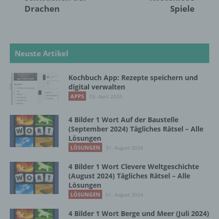
Auslesen, das Abfragen, die Verwendung,
Drachen
Spiele
die Offenlegung durch Übermittlung,
Verbreitung oder eine andere Form der
Bereitstellung, den Abgleich oder die
Verknüpfung, die Einschränkung, das
Neuste Artikel
Löschen oder die Vernichtung.
Kochbuch App: Rezepte speichern und
digital verwalten
d) Einschränkung der Verarbeitung
APPS
03. April 2025
Einschränkung der Verarbeitung ist die
4 Bilder 1 Wort Auf der Baustelle
Markierung gespeicherter
(September 2024) Tägliches Rätsel – Alle
personenbezogener Daten mit dem Ziel, ihre
Lösungen
künftige Verarbeitung einzuschränken.
LÖSUNGEN
31. August 2024
4 Bilder 1 Wort Clevere Weltgeschichte
e) Profiling
(August 2024) Tägliches Rätsel – Alle
Lösungen
LÖSUNGEN
01. August 2024
Profiling ist jede Art der automatisierten
Verarbeitung personenbezogener Daten, die
4 Bilder 1 Wort Berge und Meer (Juli 2024)
darin besteht, dass diese