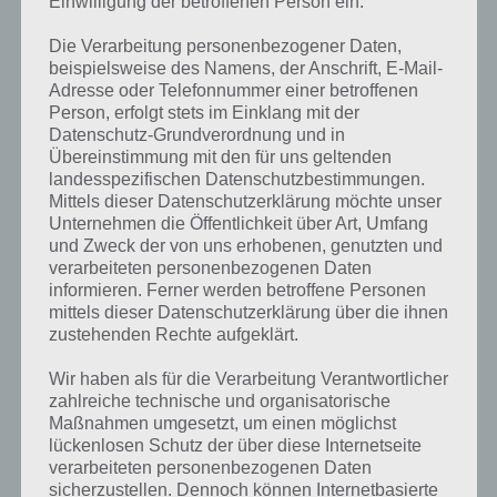
Einwilligung der betroffenen Person ein.
Lieblingssteuerung, aber in Bus Simulator 3D ist das absolut nicht
mögich. Das hat der Entwickler total verhauen. Auch Neigung ist
Die Verarbeitung personenbezogener Daten,
nicht perfekt, aber die beste Steuerungsmöglichkeit, wie ich finde.
beispielsweise des Namens, der Anschrift, E-Mail-
Adresse oder Telefonnummer einer betroffenen
Bei der Fahrt muss man den Pfeilen folgen. Dabei geht es im Verkehr
Person, erfolgt stets im Einklang mit der
über Ampelkreuzungen und Tempolimit über die Straße. Sieht man
Datenschutz-Grundverordnung und in
eine Bushaltestelle, sollte man sich auf den Bremsvogang
Übereinstimmung mit den für uns geltenden
vorbereiten. Man darf nicht zu stark bremsen, denn das mögen die
landesspezifischen Datenschutzbestimmungen.
Passagiere nicht. Anhand der Anzeige unter der Geschwindigkeit
Mittels dieser Datenschutzerklärung möchte unser
kann man gut sehen, ob man noch bremsen darf. Vertut man sich
Unternehmen die Öffentlichkeit über Art, Umfang
beim Bremsen gibt dies Punkteabzug. Im Gegenzug versucht man
und Zweck der von uns erhobenen, genutzten und
aber so schnell wie möglich zu sein, denn die Zeit läuft.
verarbeiteten personenbezogenen Daten
informieren. Ferner werden betroffene Personen
mittels dieser Datenschutzerklärung über die ihnen
zustehenden Rechte aufgeklärt.
Nervige Werbung, aber gegen In App Kauf
abschaltbar
Wir haben als für die Verarbeitung Verantwortlicher
zahlreiche technische und organisatorische
Insgesamt macht Bus Simulator 3D einen absolut tollen Eindruck,
Maßnahmen umgesetzt, um einen möglichst
auch wenn die Werbung nervt und es ab und zu mal stockt. Auf
lückenlosen Schutz der über diese Internetseite
älteren Geräten ist die App wohl nicht zu empfehlen. Wer schon
verarbeiteten personenbezogenen Daten
immer mal Bushfahrer spielen sollte, ist bei Bus Simulator 3D genau
sicherzustellen. Dennoch können Internetbasierte