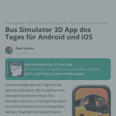
Touchportal
>
Bus Simulator 3D App des Tages für Android und iOS
Bus Simulator 3D App des
Tages für Android und iOS
Paul Stelzer
11.10.2013
App Empfehlung: IQ Test App
Mit zahlreichen Aufgaben zum Knobeln und Üben
JETZT KOSTENLOS HERUNTERLADEN
Unsere heutige App des Tages ist das
Spiel Bus Simulator 3D, in welchen man
Passagiere befördern muss. Bus
Simulator 3D kann im Google Play Store
für Android kostenlos heruntergeladen
werden, finanziert sich jedoch durch