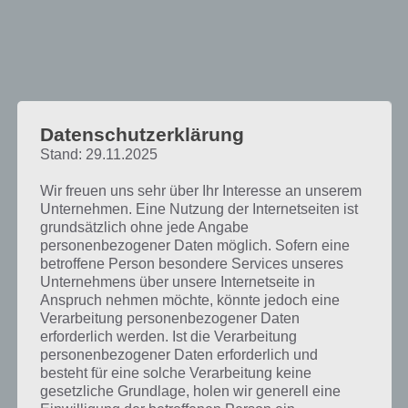
Datenschutzerklärung
Stand: 29.11.2025
Wir freuen uns sehr über Ihr Interesse an unserem
Unternehmen. Eine Nutzung der Internetseiten ist
grundsätzlich ohne jede Angabe
personenbezogener Daten möglich. Sofern eine
betroffene Person besondere Services unseres
Unternehmens über unsere Internetseite in
Anspruch nehmen möchte, könnte jedoch eine
Das erwartet euch in Bus Simulator 3D
Verarbeitung personenbezogener Daten
erforderlich werden. Ist die Verarbeitung
Das gute an Bus Simulator 3D ist, dass die Android App zahlreiche
personenbezogener Daten erforderlich und
Steuerungsmöglichkeiten gibt. So kann man via Neigung, durch ein
besteht für eine solche Verarbeitung keine
Lenkrad und durch Pfeile steuern. Bisher war das Lenkrad meine
gesetzliche Grundlage, holen wir generell eine