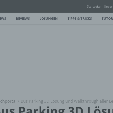
Startseite
Unser
EWS
REVIEWS
LÖSUNGEN
TIPPS & TRICKS
TUTOR
chportal
>
Bus Parking 3D Lösung und Walkthrough aller Le
us Parking 3D Lös