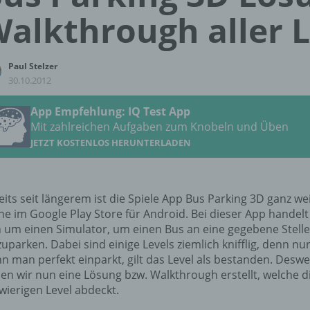
alkthrough aller L
Paul Stelzer
30.10.2012
App Empfehlung: IQ Test App
Mit zahlreichen Aufgaben zum Knobeln und Üben
JETZT KOSTENLOS HERUNTERLADEN
eits seit längerem ist die Spiele App Bus Parking 3D ganz we
ne im Google Play Store für Android. Bei dieser App handelt
h um einen Simulator, um einen Bus an eine gegebene Stelle
zuparken. Dabei sind einige Levels ziemlich knifflig, denn nu
n man perfekt einparkt, gilt das Level als bestanden. Desw
en wir nun eine Lösung bzw. Walkthrough erstellt, welche d
wierigen Level abdeckt.