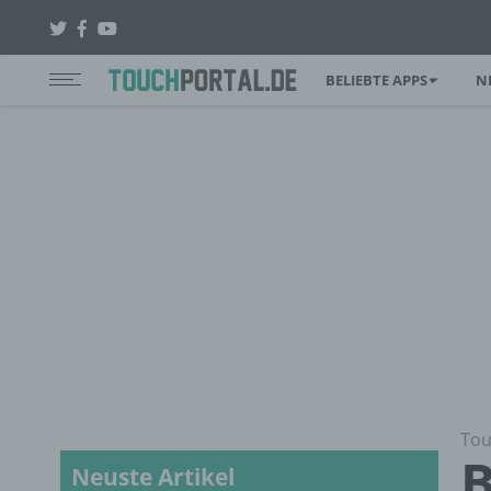
BELIEBTE APPS
N
Tou
B
Neuste Artikel