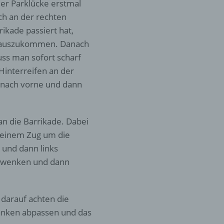
der Parklücke erstmal
ch an der rechten
er
rikade passiert hat,
ung
s rauszukommen. Danach
uss man sofort scharf
 Hinterreifen an der
as nach vorne und dann
an die Barrikade. Dabei
n einem Zug um die
hen,
ng,
 und dann links
essen,
schwenken und dann
ser
 darauf achten die
ranken abpassen und das