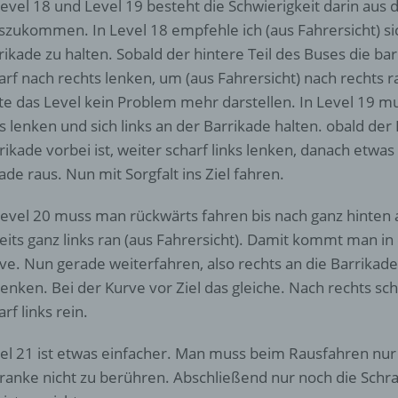
d) Einschränkung der Verarbeitung
Level 18 und Level 19 besteht die Schwierigkeit darin aus 
szukommen. In Level 18 empfehle ich (aus Fahrersicht) si
Einschränkung der Verarbeitung ist die Markierung gespeichert
rikade zu halten. Sobald der hintere Teil des Buses die bar
personenbezogener Daten mit dem Ziel, ihre künftige Verarbeit
arf nach rechts lenken, um (aus Fahrersicht) nach recht
einzuschränken.
lte das Level kein Problem mehr darstellen. In Level 19 m
ks lenken und sich links an der Barrikade halten. obald der
e) Profiling
rikade vorbei ist, weiter scharf links lenken, danach etw
ade raus. Nun mit Sorgfalt ins Ziel fahren.
Profiling ist jede Art der automatisierten Verarbeitung
personenbezogener Daten, die darin besteht, dass diese
Level 20 muss man rückwärts fahren bis nach ganz hinten 
personenbezogenen Daten verwendet werden, um bestimmte
eits ganz links ran (aus Fahrersicht). Damit kommt man i
persönliche Aspekte, die sich auf eine natürliche Person bezie
zu bewerten, insbesondere, um Aspekte bezüglich Arbeitsleistu
ve. Nun gerade weiterfahren, also rechts an die Barrikade
wirtschaftlicher Lage, Gesundheit, persönlicher Vorlieben, Inter
lenken. Bei der Kurve vor Ziel das gleiche. Nach rechts 
Zuverlässigkeit, Verhalten, Aufenthaltsort oder Ortswechsel die
arf links rein.
natürlichen Person zu analysieren oder vorherzusagen.
el 21 ist etwas einfacher. Man muss beim Rausfahren nur
f) Pseudonymisierung
ranke nicht zu berühren. Abschließend nur noch die Sch