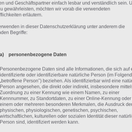
h Level 7 ist nicht besonders schwer. Auch hier etwas nac
n und Geschäftspartner einfach lesbar und verständlich sein.
zu gewährleisten, möchten wir vorab die verwendeten
hts rein in die Parklücke. In Level 8 kommt es auf ein gute
flichkeiten erläutern.
fekt zu erwischen. Einfach ein paar mal probieren, dann so
erwenden in dieser Datenschutzerklärung unter anderem die
Level 9, Level 10, Level 11, Level 12, Level 13 und Level 1
nden Begriffe:
rhan Akcay, welcher in seinem Video sehr gut zeigt, wie i
king 3D meistert:
a) personenbezogene Daten
Personenbezogene Daten sind alle Informationen, die sich auf 
identifizierte oder identifizierbare natürliche Person (im Folgen
„betroffene Person") beziehen. Als identifizierbar wird eine natü
Person angesehen, die direkt oder indirekt, insbesondere mittel
Zuordnung zu einer Kennung wie einem Namen, zu einer
Kennnummer, zu Standortdaten, zu einer Online-Kennung oder
einem oder mehreren besonderen Merkmalen, die Ausdruck de
physischen, physiologischen, genetischen, psychischen,
wirtschaftlichen, kulturellen oder sozialen Identität dieser natür
Person sind, identifiziert werden kann.