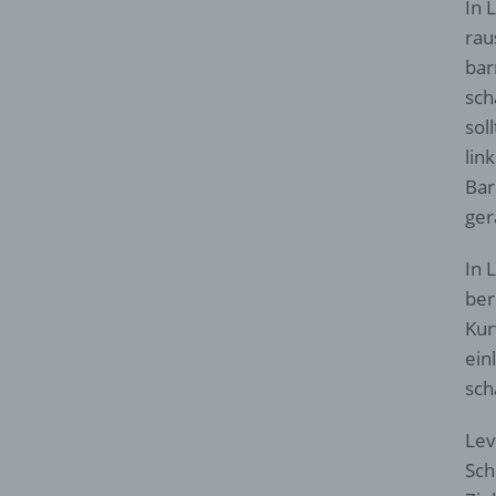
In 
rau
bar
sch
sol
lin
Bar
ger
In 
ber
Kur
ein
sch
Lev
Sch