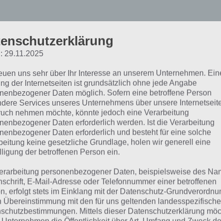
enschutzerklärung
: 29.11.2025
reuen uns sehr über Ihr Interesse an unserem Unternehmen. Ein
ng der Internetseiten ist grundsätzlich ohne jede Angabe
us Parking 3D Lösung un
nenbezogener Daten möglich. Sofern eine betroffene Person
dere Services unseres Unternehmens über unsere Internetseite
alkthrough
uch nehmen möchte, könnte jedoch eine Verarbeitung
nenbezogener Daten erforderlich werden. Ist die Verarbeitung
nenbezogener Daten erforderlich und besteht für eine solche
beitung keine gesetzliche Grundlage, holen wir generell eine
men wir nun zur Lösung bzw. Walkthrough der Level. Falls 
lligung der betroffenen Person ein.
ht weiterkommen solltet trotz unserer Lösung, so meldet 
mentaren, zu welchem Level ihr gerne ein
VIDEO
haben 
erarbeitung personenbezogener Daten, beispielsweise des Na
nschrift, E-Mail-Adresse oder Telefonnummer einer betroffenen
 ein solches und laden dieses hoch.
n, erfolgt stets im Einklang mit der Datenschutz-Grundverordnu
n Übereinstimmung mit den für uns geltenden landesspezifisch
el 1 und 2 sollten noch relativ simpel sein. Daher werden 
schutzbestimmungen. Mittels dieser Datenschutzerklärung mö