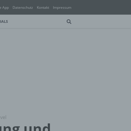
e App
Datenschutz
Kontakt
Impressum
IALS
vel
ung und