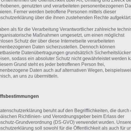
ls du bereits hier nicht weiterkommst, melde dich einfac
 Unternehmen die Öffentlichkeit über Art, Umfang und Zweck de
rhobenen, genutzten und verarbeiteten personenbezogenen Da
Level 3 erfolgreich abzuschließen, musst du etwas nach 
mieren. Ferner werden betroffene Personen mittels dieser
lenken. Das sollte auch kein Problem darstellen.
schutzerklärung über die ihnen zustehenden Rechte aufgeklärt
fflig wird da schon Level 4 von Bus Parking 3D. Hier muss 
aben als für die Verarbeitung Verantwortlicher zahlreiche techn
rganisatorische Maßnahmen umgesetzt, um einen möglichst
den Barrikaden vorbei. Nun muss man, nicht ganz wie in d
nlosen Schutz der über diese Internetseite verarbeiteten
tlich einparken. Also eng an der Barrikade rechts vorbei 
nenbezogenen Daten sicherzustellen. Dennoch können
 dann scharf nach links lenken und eng an der Barrikade v
netbasierte Datenübertragungen grundsätzlich Sicherheitslücke
isen, sodass ein absoluter Schutz nicht gewährleistet werden k
 zunächst rechts an der Parklücke vorbei und dann rückwä
iesem Grund steht es jeder betroffenen Person frei,
ke gegenüber vom Ziel reinzufahren. MeisterAndroid hat 
nenbezogene Daten auch auf alternativen Wegen, beispielswe
onisch, an uns zu übermitteln.
nd 5 von Bus Parking 3D gemacht. Am besten ihr macht de
p://www.youtube.com/watch?v=snn0bgaZsFc
iffsbestimmungen
el 6 emfand ich als einfach. Dabei habe ich nur immer zw
atenschutzerklärung beruht auf den Begrifflichkeiten, die durch
eraperspektiven gewechselt. Ansonsten einfach etwas n
äischen Richtlinien- und Verordnungsgeber beim Erlass der
h links scharf eingebogen – ohne rückwärtsfahren oder äh
schutz-Grundverordnung (DS-GVO) verwendet wurden. Unser
schutzerklärung soll sowohl für die Öffentlichkeit als auch für u