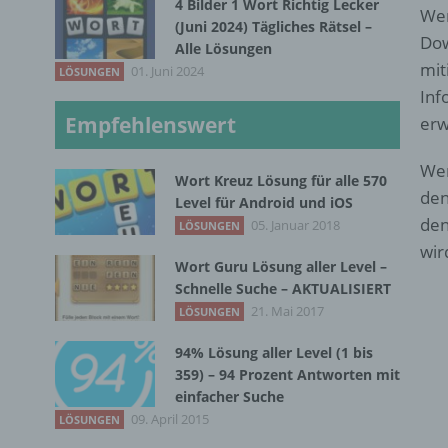
4 Bilder 1 Wort Richtig Lecker
Wer
(Juni 2024) Tägliches Rätsel –
Dow
Alle Lösungen
mit
01. Juni 2024
LÖSUNGEN
Inf
Empfehlenswert
erw
Wer
Wort Kreuz Lösung für alle 570
den
Level für Android und iOS
den
05. Januar 2018
LÖSUNGEN
wir
Wort Guru Lösung aller Level –
Schnelle Suche – AKTUALISIERT
21. Mai 2017
LÖSUNGEN
94% Lösung aller Level (1 bis
359) – 94 Prozent Antworten mit
einfacher Suche
09. April 2015
LÖSUNGEN