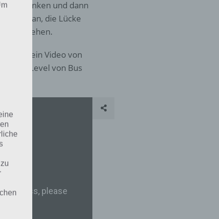
h links lenken und dann
 Um
s Timing an, die Lücke
llte es gehen.
4 gibt es ein Video von
hr diese Level von Bus
eine
den
rliche
s
 zu
r
lichen