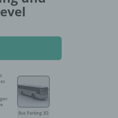
evel
it
 es
r
egen
ie
Bus Parking 3D