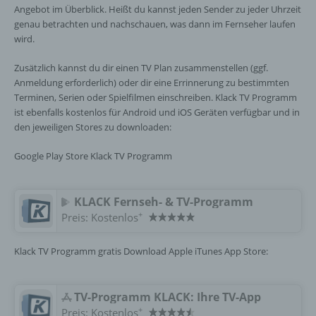
Angebot im Überblick. Heißt du kannst jeden Sender zu jeder Uhrzeit
genau betrachten und nachschauen, was dann im Fernseher laufen
i) Empfänger
wird.
Zusätzlich kannst du dir einen TV Plan zusammenstellen (ggf.
Empfänger ist eine natürliche oder juristische
Person, Behörde, Einrichtung oder andere
Anmeldung erforderlich) oder dir eine Errinnerung zu bestimmten
Stelle, der personenbezogene Daten
Terminen, Serien oder Spielfilmen einschreiben. Klack TV Programm
offengelegt werden, unabhängig davon, ob
ist ebenfalls kostenlos für Android und iOS Geräten verfügbar und in
es sich bei ihr um einen Dritten handelt oder
den jeweiligen Stores zu downloaden:
nicht. Behörden, die im Rahmen eines
bestimmten Untersuchungsauftrags nach
Google Play Store Klack TV Programm
dem Unionsrecht oder dem Recht der
Mitgliedstaaten möglicherweise
personenbezogene Daten erhalten, gelten
KLACK Fernseh- & TV-Programm
jedoch nicht als Empfänger.
+
Preis:
Kostenlos
Klack TV Programm gratis Download Apple iTunes App Store:
j) Dritter
Dritter ist eine natürliche oder juristische
TV-Programm KLACK: Ihre TV-App
Person, Behörde, Einrichtung oder andere
+
Preis:
Kostenlos