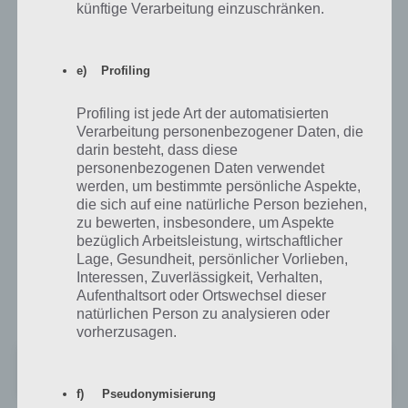
künftige Verarbeitung einzuschränken.
Die kostenlose Bahn App: DB Navigator
e) Profiling
Selbstverständlich hat es die Deutsche Bahn auch in die
sinnvollstend und wichtigsten Apps von uns geschafft. Mit dem
überarbeiten
DB Navigator
kannst du endlich wieder zuverlässig,
Profiling ist jede Art der automatisierten
schnell, übersichtlich und vorallem einfach deine Bahnverbindung
Verarbeitung personenbezogener Daten, die
raussuchen.
darin besteht, dass diese
personenbezogenen Daten verwendet
werden, um bestimmte persönliche Aspekte,
Gleichzeitig mit dem neuen Design hat die Deutsche Bahn auch ein
die sich auf eine natürliche Person beziehen,
paar neue Funktionen mit eingefügt. So kannst du nun zum Beispiel
zu bewerten, insbesondere, um Aspekte
Bahnverbindungen direkt in deinem Kalender abspeichern und so
bezüglich Arbeitsleistung, wirtschaftlicher
immer die beste Verbindung im Überblick halten.
Lage, Gesundheit, persönlicher Vorlieben,
Interessen, Zuverlässigkeit, Verhalten,
Die völlig kostenlose Bahn App DB Navigator findest du im Google
Aufenthaltsort oder Ortswechsel dieser
Play Store wie folgt:
natürlichen Person zu analysieren oder
vorherzusagen.
DB Navigator
+
Preis:
Kostenlos
f) Pseudonymisierung