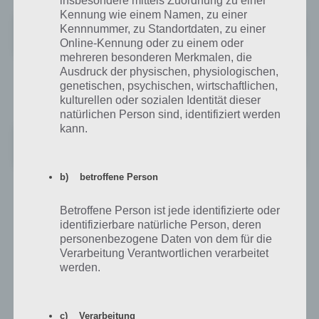
insbesondere mittels Zuordnung zu einer
Kennung wie einem Namen, zu einer
TuneIn Radio: FM Musik & Sport
Kennnummer, zu Standortdaten, zu einer
+
Preis:
Kostenlos
Online-Kennung oder zu einem oder
mehreren besonderen Merkmalen, die
Ausdruck der physischen, physiologischen,
Im Google Play Store findest du das TuneIn Radio unter folgendem
genetischen, psychischen, wirtschaftlichen,
Link:
kulturellen oder sozialen Identität dieser
natürlichen Person sind, identifiziert werden
kann.
TuneIn Radio: Musik & Sport
+
Preis:
Kostenlos
b) betroffene Person
Sinnvolle Apps: Video Player: MX Player für
Betroffene Person ist jede identifizierte oder
Android und Movie Player für iOS
identifizierbare natürliche Person, deren
personenbezogene Daten von dem für die
Schaust du ab und zu mal ein Video mit deinem Smartphone und
Verarbeitung Verantwortlichen verarbeitet
Tablet? Dann führt sicherlich kaum ein Weg an der wohl besten
werden.
Video Player App für Android vorbei. Im Apple iTunes Store hingegen
wird der Movie Player für iOS angeboten, mit dem du jedes Video
abspielen kannst.
c) Verarbeitung