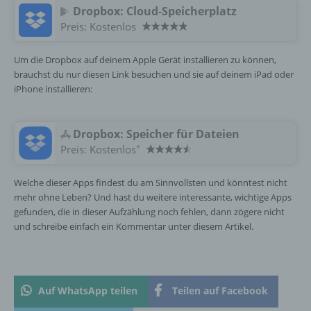
Dropbox: Cloud-Speicherplatz
Preis:
Kostenlos
Name und Anschrift des für die Verarbeitung
Verantwortlichen
Um die Dropbox auf deinem Apple Gerät installieren zu können,
Verantwortlicher im Sinne der Datenschutz-
brauchst du nur diesen Link besuchen und sie auf deinem iPad oder
Grundverordnung, sonstiger in den Mitgliedstaaten
iPhone installieren:
der Europäischen Union geltenden
Datenschutzgesetze und anderer Bestimmungen
mit datenschutzrechtlichem Charakter ist die:
Dropbox: Speicher für Dateien
+
Preis:
Kostenlos
InnoMobile GmbH
Welche dieser Apps findest du am Sinnvollsten und könntest nicht
Schlehenweg 20
mehr ohne Leben? Und hast du weitere interessante, wichtige Apps
18069 Lambrechtshagen
gefunden, die in dieser Aufzählung noch fehlen, dann zögere nicht
und schreibe einfach ein Kommentar unter diesem Artikel.
DE
Cookies / SessionStorage / LocalStorage
Auf WhatsApp teilen
Teilen auf Facebook