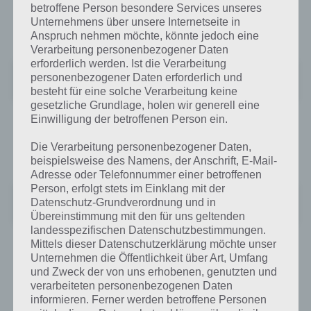
betroffene Person besondere Services unseres
Den ASTRO File Manager erhälst du kostenlos im Google Play Store
Unternehmens über unsere Internetseite in
unter folgenden Link:
Anspruch nehmen möchte, könnte jedoch eine
Verarbeitung personenbezogener Daten
erforderlich werden. Ist die Verarbeitung
ASTRO Dateimanager
personenbezogener Daten erforderlich und
Preis:
Kostenlos
besteht für eine solche Verarbeitung keine
gesetzliche Grundlage, holen wir generell eine
Einwilligung der betroffenen Person ein.
Besitzt du ein Apple iOS Gerät wie das iPhone oder iPad, dann
kannst du den File Manager (Free) unter folgenden Link kostenlos
Die Verarbeitung personenbezogener Daten,
herunteraden:
beispielsweise des Namens, der Anschrift, E-Mail-
Adresse oder Telefonnummer einer betroffenen
Person, erfolgt stets im Einklang mit der
Dateimanager
Datenschutz-Grundverordnung und in
+
Preis:
Kostenlos
Übereinstimmung mit den für uns geltenden
landesspezifischen Datenschutzbestimmungen.
Mittels dieser Datenschutzerklärung möchte unser
Wichtige Musik Player App : Rocket Music
Unternehmen die Öffentlichkeit über Art, Umfang
und Zweck der von uns erhobenen, genutzten und
Player
verarbeiteten personenbezogenen Daten
informieren. Ferner werden betroffene Personen
Natürlich darf auch ein guter Musik Player in den wichtigsten Apps