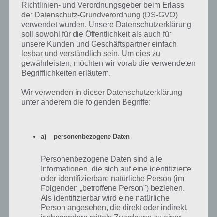
Gerät zu installieren – jedoch habt ihr dafür sowieso schon den
Richtlinien- und Verordnungsgeber beim Erlass
der Datenschutz-Grundverordnung (DS-GVO)
tollen iPod in eurem iPad und iPhone integriert.
verwendet wurden. Unsere Datenschutzerklärung
soll sowohl für die Öffentlichkeit als auch für
unsere Kunden und Geschäftspartner einfach
Internetradio: TuneIn Radio
lesbar und verständlich sein. Um dies zu
gewährleisten, möchten wir vorab die verwendeten
Diese wichtige und vorallem sinnvolle App darfst du ebenfalls nicht
Begrifflichkeiten erläutern.
verpassen und solltest sie auf deinem Smartphone / Tablet installiert
haben.
Wir verwenden in dieser Datenschutzerklärung
unter anderem die folgenden Begriffe:
Die Rede ist wohl vom besten und bekanntesten Internetradio
TuneIn Radio was im iTunes und Google Play Store zu erhalten ist.
a) personenbezogene Daten
Die kostenlose Internetradio App TuneIn Radio bietet dir zahlreiche
Möglichkeiten verschiedene Sender, Podcast und Live Konzerte
Personenbezogene Daten sind alle
anzuhören – lediglich eine ständige Internetverbindung wird dafür
Informationen, die sich auf eine identifizierte
vorausgesetzt.
oder identifizierbare natürliche Person (im
Folgenden „betroffene Person") beziehen.
Für deinen iPod, iPhone und auch das iPad erhälst du TuneIn Radio
Als identifizierbar wird eine natürliche
aus dem iTunes Store und folgender Adresse:
Person angesehen, die direkt oder indirekt,