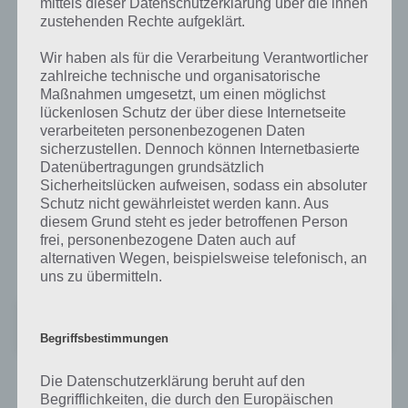
mittels dieser Datenschutzerklärung über die ihnen
nicht fehlen. Zwar gibt es im Google Play Store unzählige gute Musik
zustehenden Rechte aufgeklärt.
Player, doch kosten die allerbesten nach einiger Zeit Geld oder
haben hier und da ein paar Schwächen.
Wir haben als für die Verarbeitung Verantwortlicher
zahlreiche technische und organisatorische
Der Rocket Music Player hingegen hat uns vollkommen überzeugt,
Maßnahmen umgesetzt, um einen möglichst
kommt kostenlos auf dein Android Gerät und beinhaltet dabei alle
lückenlosen Schutz der über diese Internetseite
Funktionen die ein Musikplayer benötigt.
verarbeiteten personenbezogenen Daten
sicherzustellen. Dennoch können Internetbasierte
Equalizer, Themes, Songtexte, Sleeptimer und individuelle
Datenübertragungen grundsätzlich
Ansichtslisten runden diesen tollen Musik Player ab.
Sicherheitslücken aufweisen, sodass ein absoluter
Schutz nicht gewährleistet werden kann. Aus
Wenn du den Rocket Music Player auf deinem Smartphone / Tablet
diesem Grund steht es jeder betroffenen Person
für Android installieren magst, dann besuche den Google Play Store
frei, personenbezogene Daten auch auf
einfach unter folgendem Link:
alternativen Wegen, beispielsweise telefonisch, an
uns zu übermitteln.
Musikplayer - Rocket Player
Preis:
Kostenlos
Begriffsbestimmungen
Die Apple User müssen hier leider auf den Rocket Music Player
Die Datenschutzerklärung beruht auf den
verzichten, da es Apple nicht zulässt, weiter Musikplayer auf ihrem
Begrifflichkeiten, die durch den Europäischen