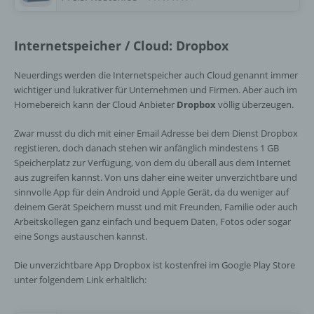
Stelle außer der betroffenen Person, dem
Verantwortlichen, dem Auftragsverarbeiter
und den Personen, die unter der
Internetspeicher / Cloud: Dropbox
unmittelbaren Verantwortung des
Verantwortlichen oder des
Auftragsverarbeiters befugt sind, die
Neuerdings werden die Internetspeicher auch Cloud genannt immer
personenbezogenen Daten zu verarbeiten.
wichtiger und lukrativer für Unternehmen und Firmen. Aber auch im
Homebereich kann der Cloud Anbieter
Dropbox
völlig überzeugen.
Zwar musst du dich mit einer Email Adresse bei dem Dienst Dropbox
k) Einwilligung
registieren, doch danach stehen wir anfänglich mindestens 1 GB
Speicherplatz zur Verfügung, von dem du überall aus dem Internet
Einwilligung ist jede von der betroffenen
aus zugreifen kannst. Von uns daher eine weiter unverzichtbare und
Person freiwillig für den bestimmten Fall in
sinnvolle App für dein Android und Apple Gerät, da du weniger auf
informierter Weise und unmissverständlich
deinem Gerät Speichern musst und mit Freunden, Familie oder auch
abgegebene Willensbekundung in Form
Arbeitskollegen ganz einfach und bequem Daten, Fotos oder sogar
einer Erklärung oder einer sonstigen
eine Songs austauschen kannst.
eindeutigen bestätigenden Handlung, mit der
die betroffene Person zu verstehen gibt, dass
Die unverzichtbare App Dropbox ist kostenfrei im Google Play Store
sie mit der Verarbeitung der sie betreffenden
personenbezogenen Daten einverstanden
unter folgendem Link erhältlich:
ist.