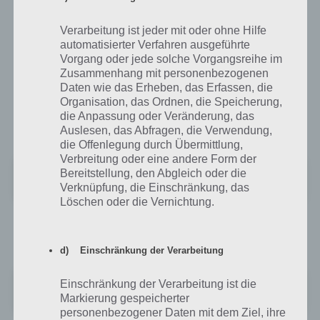
Beide Player verkörpern also genau das, was du brauchst um Videos
Verarbeitung ist jeder mit oder ohne Hilfe
auf deinem Gerät anschauen zu können – ein tolles Layout, Design,
automatisierter Verfahren ausgeführte
jede Menge Funktionen und nahezu jedes Videoformat abspielen zu
Vorgang oder jede solche Vorgangsreihe im
können.
Zusammenhang mit personenbezogenen
Daten wie das Erheben, das Erfassen, die
Besitzt du also ein Apple Gerät mit iOS, dann besuche den iTunes
Organisation, das Ordnen, die Speicherung,
App Store unter folgedem Link wenn du den
Movie Player
die Anpassung oder Veränderung, das
kostenlos downloaden magst:
Auslesen, das Abfragen, die Verwendung,
die Offenlegung durch Übermittlung,
Verbreitung oder eine andere Form der
Movie Player - Filme & Videos
Bereitstellung, den Abgleich oder die
+
Preis:
Kostenlos
Verknüpfung, die Einschränkung, das
Löschen oder die Vernichtung.
Für Android User haben wir den kostenlosen download Link zum
MX Player
ebenfalls rausgesucht:
d) Einschränkung der Verarbeitung
MX Player
Einschränkung der Verarbeitung ist die
Preis:
Wird angekündigt
Markierung gespeicherter
personenbezogener Daten mit dem Ziel, ihre