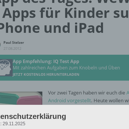
 Apps für Kinder s
Phone und iPad
Paul Stelzer
27.08.2012
App Empfehlung: IQ Test App
Mit zahlreichen Aufgaben zum Knobeln und Üben
JETZT KOSTENLOS HERUNTERLADEN
Vor zwei Tagen haben wir euch die
A
Android vorgestellt
. Heute wollen w
iPhone, iPad und iPod Touch vorstel
enschutzerklärung
Smartphone bzw. Tablet für ihre Kin
Mit der App WeWantApps für iPhone
: 29.11.2025