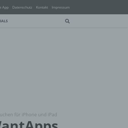
e App
Datenschutz
Kontakt
Impressum
IALS
uchen für iPhone und iPad
WantApps