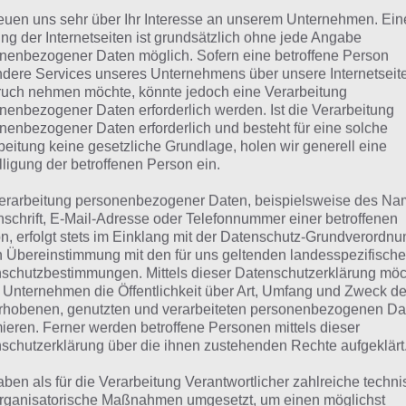
Goodbeans GmbH können Eltern nach
reuen uns sehr über Ihr Interesse an unserem Unternehmen. Ein
suchen. Wie das ganze funktioniert,
ng der Internetseiten ist grundsätzlich ohne jede Angabe
nenbezogener Daten möglich. Sofern eine betroffene Person
 WeWantApps kann man gezielt nach Apps für den Nachw
dere Services unseres Unternehmens über unsere Internetseite
uch nehmen möchte, könnte jedoch eine Verarbeitung
 die Apps nach bestimmten Kriterien auswählen. Unter 
nenbezogener Daten erforderlich werden. Ist die Verarbeitung
 Kindes (von 0 bis 14 Jahren), nach der Kategorie (Bildung, 
nenbezogener Daten erforderlich und besteht für eine solche
ache, der Plattform (iPhone oder iPad) und nach dem Pre
beitung keine gesetzliche Grundlage, holen wir generell eine
lligung der betroffenen Person ein.
n mit anderen Eltern oder Freunden teilen und so auch w
erarbeitung personenbezogener Daten, beispielsweise des Na
lich gibt es von der Redaktion herausgepickte App Empf
nschrift, E-Mail-Adresse oder Telefonnummer einer betroffenen
n, erfolgt stets im Einklang mit der Datenschutz-Grundverordnu
h anschauen sollte. Besonders wurde Wert darauf gelegt, 
n Übereinstimmung mit den für uns geltenden landesspezifisch
klich für die Kinder in diesem Alter entsprechen. Dazu wur
schutzbestimmungen. Mittels dieser Datenschutzerklärung mö
estet und dann eingestuft.
 Unternehmen die Öffentlichkeit über Art, Umfang und Zweck de
rhobenen, genutzten und verarbeiteten personenbezogenen Da
mieren. Ferner werden betroffene Personen mittels dieser
n man also nicht nur Spiele, sondern auch etwas für die B
schutzerklärung über die ihnen zustehenden Rechte aufgeklärt
hte, dann sollte man sich unbedingt diese App installieren
nell und einfach die passende App für ihre Kinder. Denn da
aben als für die Verarbeitung Verantwortlicher zahlreiche techn
rganisatorische Maßnahmen umgesetzt, um einen möglichst
ht nur für Vati oder Mutti interessant, sondern auch für Ki