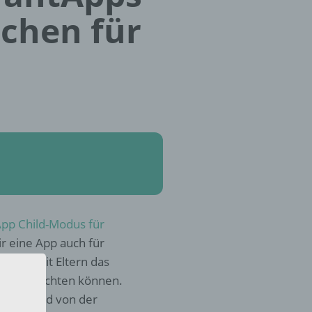
uchen für
pp Child-Modus für
ir eine App auch für
len, womit Eltern das
der einrichten können.
 und iPad von der