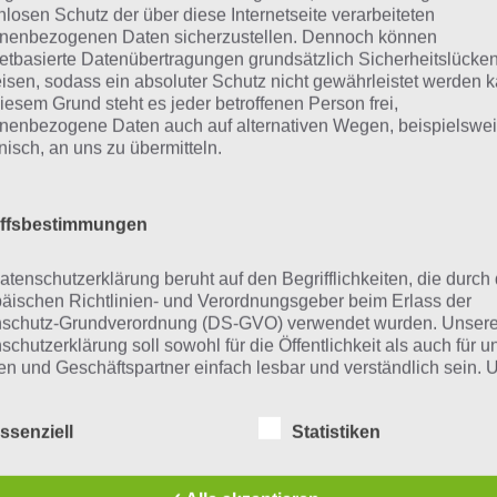
nlosen Schutz der über diese Internetseite verarbeiteten
nenbezogenen Daten sicherzustellen. Dennoch können
netbasierte Datenübertragungen grundsätzlich Sicherheitslücke
isen, sodass ein absoluter Schutz nicht gewährleistet werden k
iesem Grund steht es jeder betroffenen Person frei,
nenbezogene Daten auch auf alternativen Wegen, beispielswe
onisch, an uns zu übermitteln.
iffsbestimmungen
atenschutzerklärung beruht auf den Begrifflichkeiten, die durch
äischen Richtlinien- und Verordnungsgeber beim Erlass der
schutz-Grundverordnung (DS-GVO) verwendet wurden. Unser
schutzerklärung soll sowohl für die Öffentlichkeit als auch für u
n und Geschäftspartner einfach lesbar und verständlich sein.
zu gewährleisten, möchten wir vorab die verwendeten
flichkeiten erläutern.
eWantApps für iPhone, 
ssenziell
Statistiken
erwenden in dieser Datenschutzerklärung unter anderem die
Pod Touch
nden Begriffe: