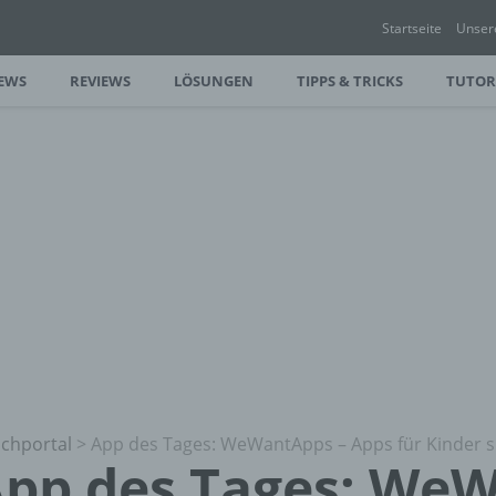
Startseite
Unser
EWS
REVIEWS
LÖSUNGEN
TIPPS & TRICKS
TUTOR
chportal
>
App des Tages: WeWantApps – Apps für Kinder s
pp des Tages: We