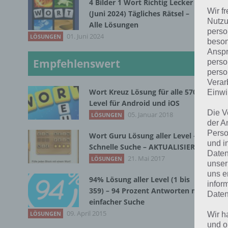
4 Bilder 1 Wort Richtig Lecker
Wir f
(Juni 2024) Tägliches Rätsel –
Nutzu
Alle Lösungen
perso
01. Juni 2024
LÖSUNGEN
Mit
beson
Anspr
man
Empfehlenswert
perso
das
perso
Spr
Verar
Wort Kreuz Lösung für alle 570
Einwi
dan
Level für Android und iOS
Die V
05. Januar 2018
LÖSUNGEN
Täg
der A
Perso
sic
Wort Guru Lösung aller Level –
und i
Schnelle Suche – AKTUALISIERT
wir
Daten
21. Mai 2017
LÖSUNGEN
get
unser
uns e
94% Lösung aller Level (1 bis
infor
Wen
359) – 94 Prozent Antworten mit
Daten
möc
einfacher Suche
sch
09. April 2015
LÖSUNGEN
Wir h
und o
nic