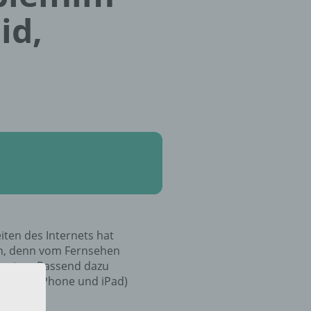
id,
ten des Internets hat
ren, denn vom Fernsehen
zu tun. Passend dazu
und iOS (iPhone und iPad)