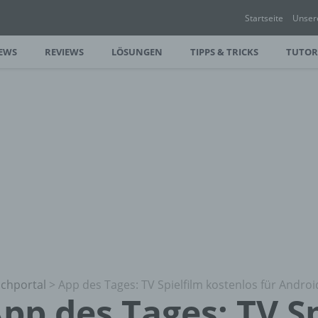
Startseite
Unser
EWS
REVIEWS
LÖSUNGEN
TIPPS & TRICKS
TUTOR
chportal
>
App des Tages: TV Spielfilm kostenlos für Andro
pp des Tages: TV Sp