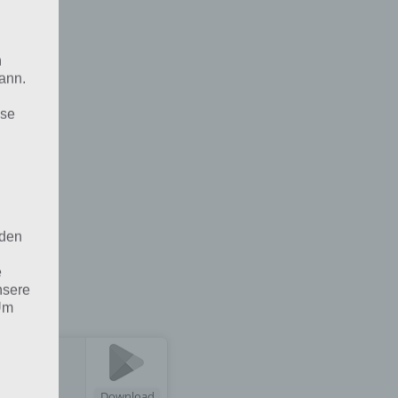
n
ann.
ise
 den
e
nsere
 Um
H
Download