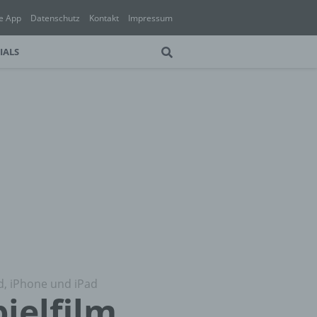
e App
Datenschutz
Kontakt
Impressum
IALS
id, iPhone und iPad
ielfilm