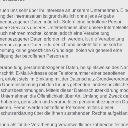
Dies bietet die App von TV Spielfilm. Die F
V Spielfilm
reuen uns sehr über Ihr Interesse an unserem Unternehmen. Ein
erscheint aber auch in gedruckter Form. Die
ng der Internetseiten ist grundsätzlich ohne jede Angabe
rtphones und nicht für Tablets. Trotzdem kommen auch T
nenbezogener Daten möglich. Sofern eine betroffene Person
dere Services unseres Unternehmens über unsere Internetseite
ten. So gibt es eine TV Übersicht zu bestimmten Uhrzeiten
uch nehmen möchte, könnte jedoch eine Verarbeitung
r auch eine Übersicht nach TV Sendern sowie Tipps von d
nenbezogener Daten erforderlich werden. Ist die Verarbeitung
h anschauen sollte.
nenbezogener Daten erforderlich und besteht für eine solche
beitung keine gesetzliche Grundlage, holen wir generell eine
lligung der betroffenen Person ein.
se Tipps sind in verschiedene Kategorien (Spielfilme, Seri
erarbeitung personenbezogener Daten, beispielsweise des Na
r) einsortiert. Auch gibt es eine Merkliste, damit seine fa
nschrift, E-Mail-Adresse oder Telefonnummer einer betroffenen
passt. Finanzieren tut sich die App durch Werbung. Diese 
n, erfolgt stets im Einklang mit der Datenschutz-Grundverordnu
n Übereinstimmung mit den für uns geltenden landesspezifisch
dringlich, auch wenn einige User von einer bildschirmfül
schutzbestimmungen. Mittels dieser Datenschutzerklärung mö
echen. Ich persönlich hatte diese noch nicht. Die Berechti
 Unternehmen die Öffentlichkeit über Art, Umfang und Zweck de
 gehen in Ordnung, auch wenn ich persönlich nicht weiß,
rhobenen, genutzten und verarbeiteten personenbezogenen Da
mieren. Ferner werden betroffene Personen mittels dieser
efonstatus lesen und identifizieren muss.
schutzerklärung über die ihnen zustehenden Rechte aufgeklärt
aben als für die Verarbeitung Verantwortlicher zahlreiche techn