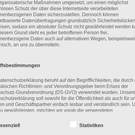
rganisatorische Maßnahmen umgesetzt, um einen möglichst
nlosen Schutz der über diese Internetseite verarbeiteten
nenbezogenen Daten sicherzustellen. Dennoch können
netbasierte Datenübertragungen grundsätzlich Sicherheitslücke
isen, sodass ein absoluter Schutz nicht gewährleistet werden k
iesem Grund steht es jeder betroffenen Person frei,
nenbezogene Daten auch auf alternativen Wegen, beispielswe
onisch, an uns zu übermitteln.
iffsbestimmungen
atenschutzerklärung beruht auf den Begrifflichkeiten, die durch
äischen Richtlinien- und Verordnungsgeber beim Erlass der
V Spielfilm für Android
schutz-Grundverordnung (DS-GVO) verwendet wurden. Unser
schutzerklärung soll sowohl für die Öffentlichkeit als auch für u
n und Geschäftspartner einfach lesbar und verständlich sein.
zu gewährleisten, möchten wir vorab die verwendeten
flichkeiten erläutern.
TV SPIELFILM - TV-Programm
ssenziell
Statistiken
erwenden in dieser Datenschutzerklärung unter anderem die
Entwickler:
TV SPIELFILM | BurdaForward Gmb
nden Begriffe: