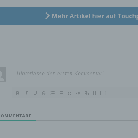
Verarbeitung Verantwortlichen verarbeitet werden.
Mehr Artikel hier auf Touch
c) Verarbeitung
Verarbeitung ist jeder mit oder ohne Hilfe automatisierter Verfa
ausgeführte Vorgang oder jede solche Vorgangsreihe im
Zusammenhang mit personenbezogenen Daten wie das Erheb
das Erfassen, die Organisation, das Ordnen, die Speicherung, 
Anpassung oder Veränderung, das Auslesen, das Abfragen, die
Verwendung, die Offenlegung durch Übermittlung, Verbreitung 
eine andere Form der Bereitstellung, den Abgleich oder die
Verknüpfung, die Einschränkung, das Löschen oder die Vernich
{}
[+]
d) Einschränkung der Verarbeitung
OMMENTARE
Einschränkung der Verarbeitung ist die Markierung gespeichert
personenbezogener Daten mit dem Ziel, ihre künftige Verarbeit
einzuschränken.