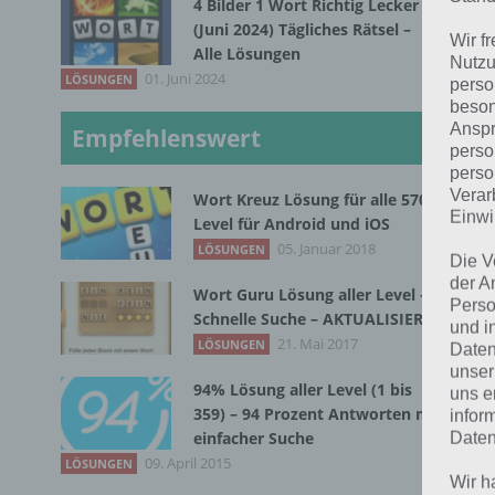
4 Bilder 1 Wort Richtig Lecker
(Juni 2024) Tägliches Rätsel –
T
Wir f
Alle Lösungen
Nutzu
01. Juni 2024
LÖSUNGEN
Sma
perso
beson
Kos
Anspr
Empfehlenswert
abe
perso
sic
perso
Verar
Wort Kreuz Lösung für alle 570
Einwi
Level für Android und iOS
Die
05. Januar 2018
LÖSUNGEN
Die V
meh
der A
Wort Guru Lösung aller Level –
ver
Perso
Schnelle Suche – AKTUALISIERT
und i
auf
21. Mai 2017
LÖSUNGEN
Daten
spr
unser
94% Lösung aller Level (1 bis
App
uns e
359) – 94 Prozent Antworten mit
infor
Tel
einfacher Suche
Daten
09. April 2015
LÖSUNGEN
Wir h