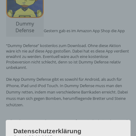
Dummy
Defense
Gestern gab es im Amazon App Shop die App
“Dummy Defense” kostenlos zum Download. Ohne diese Aktion
wäre ich nie auf diese App gestoßen. Dabei hat es diese App verdient
erwähnt zu werden. Eventuell wäre auch eine kostenlose
Probeversion nicht schlecht, denn so ist Dummy Defense relativ
unbekannt.
Die App Dummy Defense gibt es sowohl für Android, als auch für
iPhone, iPad und iPod Touch. In Dummy Defense muss man den
Dummy retten, indem man verschiedene Barrikaden erreicht. Dabei
muss man sich gegen Bomben, herumfliegende Bretter und Steine
schützen.
Selbst die ersten Level von Dummy Defense sind relativ schwer und
erst nach ein paar Minuten knobeln erreicht. Dabei gibt es, je
Datenschutzerklärung
nachdem wieviel Budget man verbraucht hat, 1 bis 3 Sterne je Level.