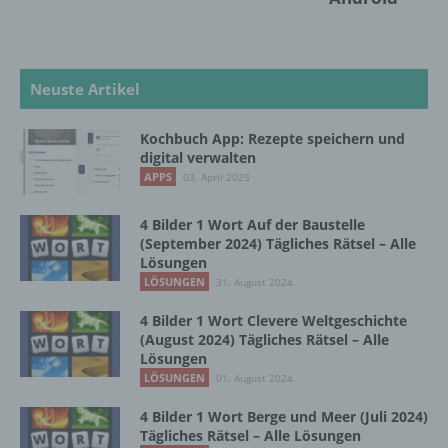
personenbezogene Daten von dem für die
Verarbeitung Verantwortlichen verarbeitet
werden.
Neuste Artikel
c) Verarbeitung
Kochbuch App: Rezepte speichern und
Verarbeitung ist jeder mit oder ohne Hilfe
digital verwalten
automatisierter Verfahren ausgeführte
APPS
03. April 2025
Vorgang oder jede solche Vorgangsreihe im
Zusammenhang mit personenbezogenen
4 Bilder 1 Wort Auf der Baustelle
Daten wie das Erheben, das Erfassen, die
(September 2024) Tägliches Rätsel – Alle
Organisation, das Ordnen, die Speicherung,
Lösungen
die Anpassung oder Veränderung, das
LÖSUNGEN
31. August 2024
Auslesen, das Abfragen, die Verwendung,
die Offenlegung durch Übermittlung,
4 Bilder 1 Wort Clevere Weltgeschichte
Verbreitung oder eine andere Form der
(August 2024) Tägliches Rätsel – Alle
Bereitstellung, den Abgleich oder die
Lösungen
Verknüpfung, die Einschränkung, das
LÖSUNGEN
01. August 2024
Löschen oder die Vernichtung.
4 Bilder 1 Wort Berge und Meer (Juli 2024)
Tägliches Rätsel – Alle Lösungen