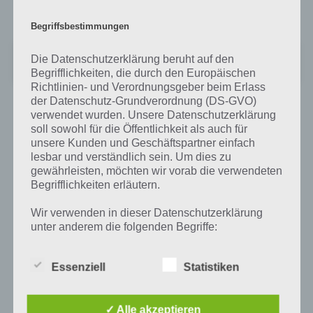
iPod Touch
Begriffsbestimmungen
Dummy Defense
Die Datenschutzerklärung beruht auf den
+
Preis:
0,99 €
Begrifflichkeiten, die durch den Europäischen
Richtlinien- und Verordnungsgeber beim Erlass
der Datenschutz-Grundverordnung (DS-GVO)
verwendet wurden. Unsere Datenschutzerklärung
soll sowohl für die Öffentlichkeit als auch für
Auf WhatsApp teilen
Teilen auf Facebook
unsere Kunden und Geschäftspartner einfach
lesbar und verständlich sein. Um dies zu
Tweet auf Twitter
gewährleisten, möchten wir vorab die verwendeten
Begrifflichkeiten erläutern.
Wir verwenden in dieser Datenschutzerklärung
unter anderem die folgenden Begriffe:
Mehr Artikel hier auf Touchportal
Essenziell
Statistiken
a) personenbezogene Daten
Personenbezogene Daten sind alle
✓ Alle akzeptieren