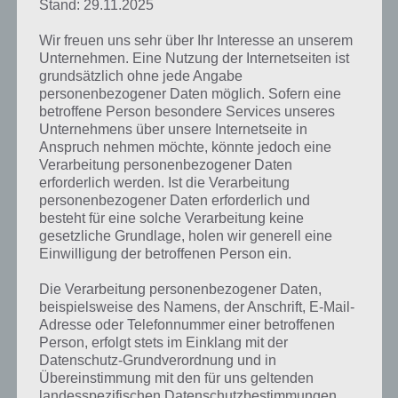
Stand: 29.11.2025
Zu erwähnen ist auch das tolle Tutorial zu Beginn von Level 1,
welches leicht und verständlich das Spielprinzip erklärt.
Wir freuen uns sehr über Ihr Interesse an unserem
Unternehmen. Eine Nutzung der Internetseiten ist
Dummy Defense ist für Android im Play Store für 1,54 Euro zu haben
grundsätzlich ohne jede Angabe
(mehr als 50 Level), für iOS für 0,79 Euro (25 Level) im iTunes App
personenbezogener Daten möglich. Sofern eine
Store. Dabei sei zu sagen, dass es noch einen In-App-Kauf für iOS
betroffene Person besondere Services unseres
gibt. Das Death Levelpack bringt 32 neue Level mit sich, kostet aber
Unternehmens über unsere Internetseite in
0,79 Euro. Daher ist auch der Preisunterschied zwischen beiden
Anspruch nehmen möchte, könnte jedoch eine
Systemen zu erklären. Bei Android ist dieses Pack bereits enthalten.
Verarbeitung personenbezogener Daten
erforderlich werden. Ist die Verarbeitung
personenbezogener Daten erforderlich und
besteht für eine solche Verarbeitung keine
gesetzliche Grundlage, holen wir generell eine
Einwilligung der betroffenen Person ein.
Die Verarbeitung personenbezogener Daten,
beispielsweise des Namens, der Anschrift, E-Mail-
Adresse oder Telefonnummer einer betroffenen
Person, erfolgt stets im Einklang mit der
Datenschutz-Grundverordnung und in
Übereinstimmung mit den für uns geltenden
landesspezifischen Datenschutzbestimmungen.