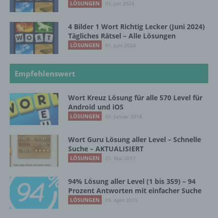
LÖSUNGEN
01. Juli 2024
d) Einschränkung der Verarbeitung
4 Bilder 1 Wort Richtig Lecker (Juni 2024)
Einschränkung der Verarbeitung ist die
Tägliches Rätsel – Alle Lösungen
Markierung gespeicherter
LÖSUNGEN
01. Juni 2024
personenbezogener Daten mit dem Ziel, ihre
künftige Verarbeitung einzuschränken.
Empfehlenswert
e) Profiling
Wort Kreuz Lösung für alle 570 Level für
Android und iOS
Profiling ist jede Art der automatisierten
LÖSUNGEN
05. Januar 2018
Verarbeitung personenbezogener Daten, die
darin besteht, dass diese
Wort Guru Lösung aller Level – Schnelle
personenbezogenen Daten verwendet
Suche – AKTUALISIERT
werden, um bestimmte persönliche Aspekte,
LÖSUNGEN
21. Mai 2017
die sich auf eine natürliche Person beziehen,
zu bewerten, insbesondere, um Aspekte
94% Lösung aller Level (1 bis 359) – 94
bezüglich Arbeitsleistung, wirtschaftlicher
Prozent Antworten mit einfacher Suche
Lage, Gesundheit, persönlicher Vorlieben,
LÖSUNGEN
09. April 2015
Interessen, Zuverlässigkeit, Verhalten,
Aufenthaltsort oder Ortswechsel dieser