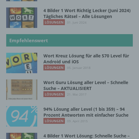
d) Einschränkung der Verarbeitung
4 Bilder 1 Wort Richtig Lecker (Juni 2024)
Tägliches Rätsel – Alle Lösungen
Einschränkung der Verarbeitung ist die
LÖSUNGEN
01. Juni 2024
Markierung gespeicherter
personenbezogener Daten mit dem Ziel, ihre
künftige Verarbeitung einzuschränken.
Empfehlenswert
Wort Kreuz Lösung für alle 570 Level für
e) Profiling
Android und iOS
LÖSUNGEN
05. Januar 2018
Profiling ist jede Art der automatisierten
Verarbeitung personenbezogener Daten, die
Wort Guru Lösung aller Level – Schnelle
darin besteht, dass diese
Suche – AKTUALISIERT
personenbezogenen Daten verwendet
LÖSUNGEN
21. Mai 2017
werden, um bestimmte persönliche Aspekte,
die sich auf eine natürliche Person beziehen,
zu bewerten, insbesondere, um Aspekte
94% Lösung aller Level (1 bis 359) – 94
Prozent Antworten mit einfacher Suche
bezüglich Arbeitsleistung, wirtschaftlicher
Lage, Gesundheit, persönlicher Vorlieben,
LÖSUNGEN
09. April 2015
Interessen, Zuverlässigkeit, Verhalten,
Aufenthaltsort oder Ortswechsel dieser
4 Bilder 1 Wort Lösung: Schnelle Suche –