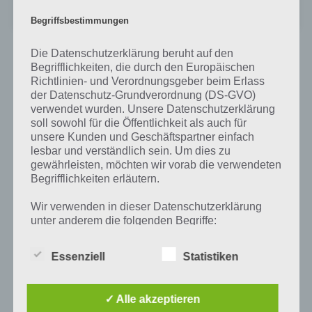
Unbekannte App
Preis:
Kostenlos
Begriffsbestimmungen
Die Datenschutzerklärung beruht auf den
Begrifflichkeiten, die durch den Europäischen
Richtlinien- und Verordnungsgeber beim Erlass
Auf WhatsApp teilen
Teilen auf Facebook
der Datenschutz-Grundverordnung (DS-GVO)
verwendet wurden. Unsere Datenschutzerklärung
Tweet auf Twitter
soll sowohl für die Öffentlichkeit als auch für
unsere Kunden und Geschäftspartner einfach
lesbar und verständlich sein. Um dies zu
gewährleisten, möchten wir vorab die verwendeten
Mehr Artikel hier auf Touchportal
Begrifflichkeiten erläutern.
Wir verwenden in dieser Datenschutzerklärung
unter anderem die folgenden Begriffe:
Essenziell
Statistiken
a) personenbezogene Daten
✓ Alle akzeptieren
Personenbezogene Daten sind alle