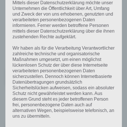
Mittels dieser Datenschutzerklärung möchte unser
Unternehmen die Öffentlichkeit über Art, Umfang
und Zweck der von uns erhobenen, genutzten und
verarbeiteten personenbezogenen Daten
informieren. Ferner werden betroffene Personen
mittels dieser Datenschutzerklärung über die ihnen
zustehenden Rechte aufgeklärt.
Wir haben als für die Verarbeitung Verantwortlicher
Critter Escape für Android
zahlreiche technische und organisatorische
Maßnahmen umgesetzt, um einen möglichst
lückenlosen Schutz der über diese Internetseite
verarbeiteten personenbezogenen Daten
Critter Escape!
sicherzustellen. Dennoch können Internetbasierte
+
Preis:
Kostenlos
Datenübertragungen grundsätzlich
Sicherheitslücken aufweisen, sodass ein absoluter
Schutz nicht gewährleistet werden kann. Aus
Critter Escape für iPhone, iPad und iPod
diesem Grund steht es jeder betroffenen Person
frei, personenbezogene Daten auch auf
Touch
alternativen Wegen, beispielsweise telefonisch, an
uns zu übermitteln.