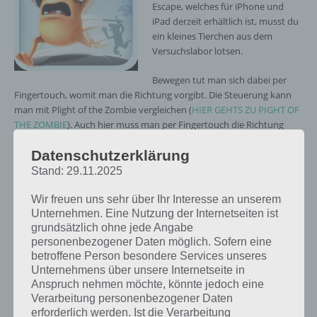
Escape, welches für iPhone und
iPad derzeit erhältlich ist, musst du
ein kleines Tierchen aus dem
Versuchslabor lotsen.
Bewegen tut man sich dabei per
Fingertouch, womit man die Richtung vorgibt. Die Steuerung kann
man mit Plight of the Zombie vergleichen (
HIER GEHTS ZU PIGHT OF
THE ZOMBIE
). Auch hier muss man per Fingertouch die Richtung
vorgeben. Hier ein Gameplay Video von Critter Escape:
Datenschutzerklärung
Stand: 29.11.2025
Wir freuen uns sehr über Ihr Interesse an unserem
Unternehmen. Eine Nutzung der Internetseiten ist
grundsätzlich ohne jede Angabe
personenbezogener Daten möglich. Sofern eine
betroffene Person besondere Services unseres
Unternehmens über unsere Internetseite in
Anspruch nehmen möchte, könnte jedoch eine
Verarbeitung personenbezogener Daten
erforderlich werden. Ist die Verarbeitung