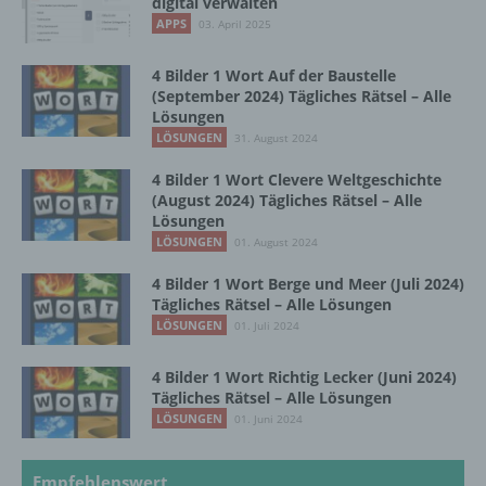
digital verwalten
Ausdruck der physischen, physiologischen,
genetischen, psychischen, wirtschaftlichen,
APPS
03. April 2025
kulturellen oder sozialen Identität dieser
natürlichen Person sind, identifiziert werden
4 Bilder 1 Wort Auf der Baustelle
kann.
(September 2024) Tägliches Rätsel – Alle
Lösungen
LÖSUNGEN
31. August 2024
b) betroffene Person
4 Bilder 1 Wort Clevere Weltgeschichte
(August 2024) Tägliches Rätsel – Alle
Betroffene Person ist jede identifizierte oder
Lösungen
identifizierbare natürliche Person, deren
LÖSUNGEN
01. August 2024
personenbezogene Daten von dem für die
Verarbeitung Verantwortlichen verarbeitet
4 Bilder 1 Wort Berge und Meer (Juli 2024)
werden.
Tägliches Rätsel – Alle Lösungen
LÖSUNGEN
01. Juli 2024
c) Verarbeitung
4 Bilder 1 Wort Richtig Lecker (Juni 2024)
Tägliches Rätsel – Alle Lösungen
LÖSUNGEN
01. Juni 2024
Verarbeitung ist jeder mit oder ohne Hilfe
automatisierter Verfahren ausgeführte
Vorgang oder jede solche Vorgangsreihe im
Empfehlenswert