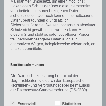
Maßnahmen umgesetzt, um einen möglichst
Tweet auf Twitter
lückenlosen Schutz der über diese Internetseite
verarbeiteten personenbezogenen Daten
sicherzustellen. Dennoch können Internetbasierte
Datenübertragungen grundsätzlich
Mehr Artikel hier auf Touchportal
Sicherheitslücken aufweisen, sodass ein absoluter
Schutz nicht gewährleistet werden kann. Aus
diesem Grund steht es jeder betroffenen Person
frei, personenbezogene Daten auch auf
alternativen Wegen, beispielsweise telefonisch, an
uns zu übermitteln.
Begriffsbestimmungen
Die Datenschutzerklärung beruht auf den
Begrifflichkeiten, die durch den Europäischen
Richtlinien- und Verordnungsgeber beim Erlass
der Datenschutz-Grundverordnung (DS-GVO)
verwendet wurden. Unsere Datenschutzerklärung
1
KOMMENTAR
soll sowohl für die Öffentlichkeit als auch für
Essenziell
Statistiken
unsere Kunden und Geschäftspartner einfach
neuste