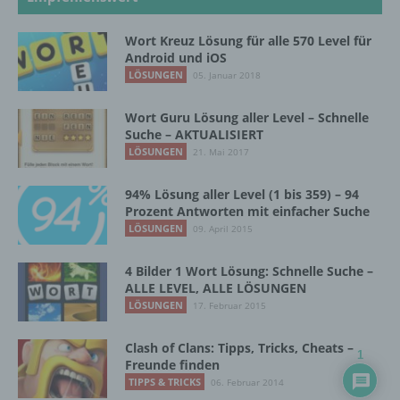
Zusammenhang mit personenbezogenen
Daten wie das Erheben, das Erfassen, die
Organisation, das Ordnen, die Speicherung,
Wort Kreuz Lösung für alle 570 Level für
Android und iOS
die Anpassung oder Veränderung, das
Auslesen, das Abfragen, die Verwendung,
LÖSUNGEN
05. Januar 2018
die Offenlegung durch Übermittlung,
Verbreitung oder eine andere Form der
Wort Guru Lösung aller Level – Schnelle
Bereitstellung, den Abgleich oder die
Suche – AKTUALISIERT
Verknüpfung, die Einschränkung, das
LÖSUNGEN
21. Mai 2017
Löschen oder die Vernichtung.
94% Lösung aller Level (1 bis 359) – 94
Prozent Antworten mit einfacher Suche
d) Einschränkung der Verarbeitung
LÖSUNGEN
09. April 2015
Einschränkung der Verarbeitung ist die
4 Bilder 1 Wort Lösung: Schnelle Suche –
Markierung gespeicherter
ALLE LEVEL, ALLE LÖSUNGEN
personenbezogener Daten mit dem Ziel, ihre
LÖSUNGEN
17. Februar 2015
künftige Verarbeitung einzuschränken.
Clash of Clans: Tipps, Tricks, Cheats –
1
Freunde finden
e) Profiling
TIPPS & TRICKS
06. Februar 2014