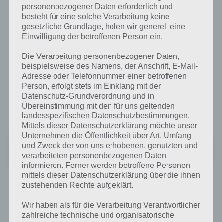
personenbezogener Daten erforderlich und
besteht für eine solche Verarbeitung keine
gesetzliche Grundlage, holen wir generell eine
Auf dem Weg muss man natürlich auch Kristalle einsammeln, denn
Einwilligung der betroffenen Person ein.
ansonsten muss man sich diese gegen Echtgeld kaufen. Bereits zum
Start verfügt die App über 120 durchdachte und schön gezeichnete
Die Verarbeitung personenbezogener Daten,
Level.
beispielsweise des Namens, der Anschrift, E-Mail-
Adresse oder Telefonnummer einer betroffenen
Critter Escape kann als Universal App derzeit für iPhone, iPad und
Person, erfolgt stets im Einklang mit der
iPod Touch im iTunes App Store gekauft werden. Zur Zeit kostet die
Datenschutz-Grundverordnung und in
App 0,79 Euro und ist 72,9 MB groß. Für Android soll Critter Escape
Übereinstimmung mit den für uns geltenden
ebenfalls erscheinen. Wann genau ist allerdings noch nicht klar.
landesspezifischen Datenschutzbestimmungen.
Mittels dieser Datenschutzerklärung möchte unser
Unternehmen die Öffentlichkeit über Art, Umfang
Unbekannte App
und Zweck der von uns erhobenen, genutzten und
Preis:
Kostenlos
verarbeiteten personenbezogenen Daten
informieren. Ferner werden betroffene Personen
mittels dieser Datenschutzerklärung über die ihnen
zustehenden Rechte aufgeklärt.
Auf WhatsApp teilen
Teilen auf Facebook
Wir haben als für die Verarbeitung Verantwortlicher
zahlreiche technische und organisatorische