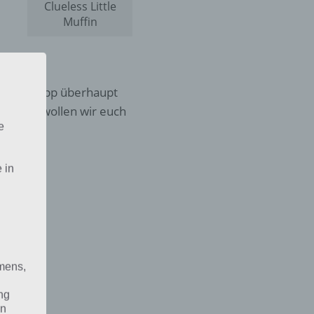
Clueless Little
Muffin
oter als App überhaupt
sst, das wollen wir euch
e
 in
mens,
ng
en