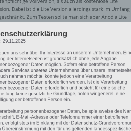
tenpflichtige Vollversion, als auch als kostenlose Lite
sion. Dabei ist die Lite Version allerdings stark im Umfang
geschränkt. Zum Testen sollte man sich aber Anodia Lite
unterladen.
enschutzerklärung
 persönlich finde, dass Anodia eines der besten Brick-Sho
: 29.11.2025
, was an der tollen Idee liegt. Was ihr in Anodia machen mü
reuen uns sehr über Ihr Interesse an unserem Unternehmen. Ein
 kurz vorstellen.
ng der Internetseiten ist grundsätzlich ohne jede Angabe
nenbezogener Daten möglich. Sofern eine betroffene Person
dere Services unseres Unternehmens über unsere Internetseite
uch nehmen möchte, könnte jedoch eine Verarbeitung
nenbezogener Daten erforderlich werden. Ist die Verarbeitung
nenbezogener Daten erforderlich und besteht für eine solche
beitung keine gesetzliche Grundlage, holen wir generell eine
lligung der betroffenen Person ein.
erarbeitung personenbezogener Daten, beispielsweise des Na
nschrift, E-Mail-Adresse oder Telefonnummer einer betroffenen
n, erfolgt stets im Einklang mit der Datenschutz-Grundverordnu
n Übereinstimmung mit den für uns geltenden landesspezifisch