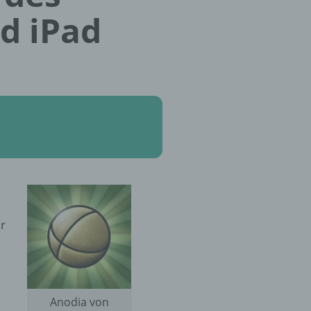
d iPad
er
Anodia von