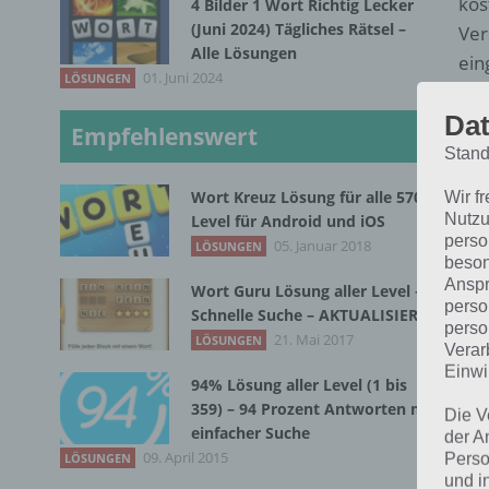
kos
4 Bilder 1 Wort Richtig Lecker
(Juni 2024) Tägliches Rätsel –
Ver
Alle Lösungen
ein
01. Juni 2024
LÖSUNGEN
her
Dat
Empfehlenswert
Ich
Stand
ist
Wort Kreuz Lösung für alle 570
Wir f
mal
Nutzu
Level für Android und iOS
perso
05. Januar 2018
LÖSUNGEN
beson
Anspr
Wort Guru Lösung aller Level –
perso
Schnelle Suche – AKTUALISIERT
perso
21. Mai 2017
LÖSUNGEN
Verar
Einwi
94% Lösung aller Level (1 bis
359) – 94 Prozent Antworten mit
Die V
einfacher Suche
der A
09. April 2015
Perso
LÖSUNGEN
und i