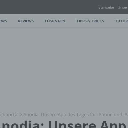
Startseite
Unser
EWS
REVIEWS
LÖSUNGEN
TIPPS & TRICKS
TUTOR
chportal
>
Anodia: Unsere App des Tages für iPhone und i
nodia: Unsere App