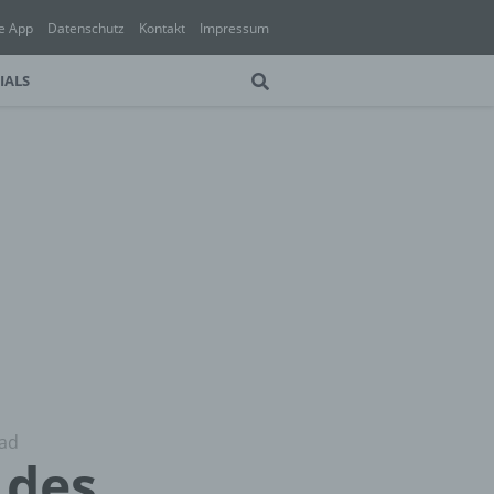
e App
Datenschutz
Kontakt
Impressum
IALS
Pad
 des