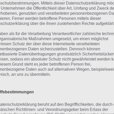
schutzbestimmungen. Mittels dieser Datenschutzerklärung mö
 Unternehmen die Öffentlichkeit über Art, Umfang und Zweck de
rhobenen, genutzten und verarbeiteten personenbezogenen Da
mieren. Ferner werden betroffene Personen mittels dieser
schutzerklärung über die ihnen zustehenden Rechte aufgeklärt
nodia: Ein toller Brick-Sh
aben als für die Verarbeitung Verantwortlicher zahlreiche techn
rganisatorische Maßnahmen umgesetzt, um einen möglichst
nlosen Schutz der über diese Internetseite verarbeiteten
 Anodia handelt es sich um einen modernen Brick-Shooter.
nenbezogenen Daten sicherzustellen. Dennoch können
em Ball die Gegenstände zerstören. Dabei muss der Ball d
netbasierte Datenübertragungen grundsätzlich Sicherheitslücke
it diese zerstört werden. In den unterschiedlichsten Lev
isen, sodass ein absoluter Schutz nicht gewährleistet werden k
iesem Grund steht es jeder betroffenen Person frei,
er anders aus und sind auch anders angeordnet, sodass m
nenbezogene Daten auch auf alternativen Wegen, beispielswe
änderte Spielprinzip in der Anodia App einlassen muss.
onisch, an uns zu übermitteln.
h grafisch ist Anodia für iPhone und iPad eine Pracht. Mit
iffsbestimmungen
ekten sorgt man dafür, dass die Welt immer in Bewegung i
ührt, so lassen diese auch Power-Ups fallen, welche ihr 
atenschutzerklärung beruht auf den Begrifflichkeiten, die durch
ltet oder meiden solltet. So kann zum einen der Ball besc
äischen Richtlinien- und Verordnungsgeber beim Erlass der