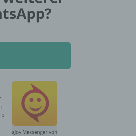
atsApp?
t
le
ie
aJoy Messenger von