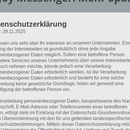
Im ersten Schritt musst du dich bei
registrieren. Wie bei WhatsApp muss
enschutzerklärung
die Mobilfunknummer registrieren. D
: 29.11.2025
dass ihr die App nicht parallel auf 
reuen uns sehr über Ihr Interesse an unserem Unternehmen. Ein
könnt. Der Vorteil hingegen liegt dar
ng der Internetseiten ist grundsätzlich ohne jede Angabe
relativ sicher gegen Missbrauch ist u
nenbezogener Daten möglich. Sofern eine betroffene Person
dere Services unseres Unternehmens über unsere Internetseite
Benutzernamen gemerkt werden mü
uch nehmen möchte, könnte jedoch eine Verarbeitung
nenbezogener Daten erforderlich werden. Ist die Verarbeitung
Nun kann man standardmäßig mit se
nenbezogener Daten erforderlich und besteht für eine solche
wenn diese ebenfalls den aJoy Messen
beitung keine gesetzliche Grundlage, holen wir generell eine
lligung der betroffenen Person ein.
Über die Mobilfunknummer werden d
automatisch bereitgestellt. Ebenfalls 
erarbeitung personenbezogener Daten, beispielsweise des Na
aJoy Messenger
Videos und Sprachnachrichten zu ver
nschrift, E-Mail-Adresse oder Telefonnummer einer betroffenen
reenshot – (c) Eco-
n, erfolgt stets im Einklang mit der Datenschutz-Grundverordnu
Soft Economic
n Übereinstimmung mit den für uns geltenden landesspezifisch
schutzbestimmungen. Mittels dieser Datenschutzerklärung mö
Software GmbH
Unterhalte deine Fr