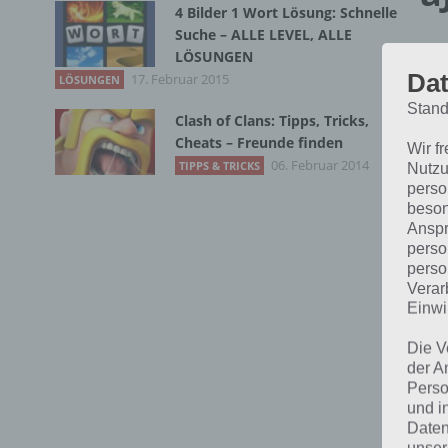
4 Bilder 1 Wort Lösung: Schnelle
Suche – ALLE LEVEL, ALLE
LÖSUNGEN
Dat
17. Februar 2015
LÖSUNGEN
Stand
Clash of Clans: Tipps, Tricks,
Cheats – Freunde finden
Wir f
06. Februar 2014
TIPPS & TRICKS
Nutzu
perso
beson
Anspr
perso
perso
Verar
Einwi
Die V
der A
Sc
Perso
und i
Daten