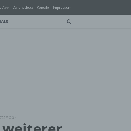
e App
Datenschutz
Kontakt
Impressum
IALS
hatsApp?
 weiterer