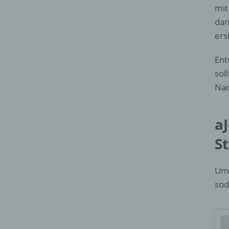
mit
dan
ers
Ent
sol
Nac
a
S
Um 
sod