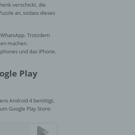
enk verschickt, die
uzzle an, sodass dieses
er
ung
zu WhatsApp. Trotzdem
nken machen.
tphones und das iPhone.
ogle Play
hen,
ng,
essen,
ser
ens Android 4 benötigt,
um Google Play Store: