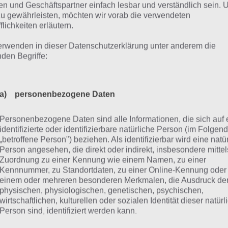
en auf dem Server behalten werden und auch keine Auswe
n und Geschäftspartner einfach lesbar und verständlich sein.
zu gewährleisten, möchten wir vorab die verwendeten
olgt.
flichkeiten erläutern.
 aber schaut es mit der Sicherheit aus: Können fremde D
erwenden in dieser Datenschutzerklärung unter anderem die
angen? Ist die Mobilfunknummer sicher gespeichert? All d
nden Begriffe:
ht einsehen und muss darauf hoffen, dass die Entwickler 
a) personenbezogene Daten
ideo zum aJoy Messenger
Personenbezogene Daten sind alle Informationen, die sich auf 
identifizierte oder identifizierbare natürliche Person (im Folgen
„betroffene Person") beziehen. Als identifizierbar wird eine natü
it du dir einen besseren Eindruck vom aJoy Messenger 
Person angesehen, die direkt oder indirekt, insbesondere mittel
 hier noch ein Video zur App, in der die zahlreichen Funkt
Zuordnung zu einer Kennung wie einem Namen, zu einer
annt werden. Hier das Video:
Kennnummer, zu Standortdaten, zu einer Online-Kennung oder
einem oder mehreren besonderen Merkmalen, die Ausdruck de
physischen, physiologischen, genetischen, psychischen,
wirtschaftlichen, kulturellen oder sozialen Identität dieser natür
Person sind, identifiziert werden kann.