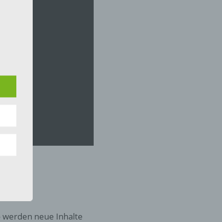
 die
hren
en,
die
oder
tung.
o werden neue Inhalte