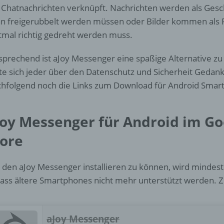
d) Einschränkung der Verarbeitung
 Chatnachrichten verknüpft. Nachrichten werden als Gesch
n freigerubbelt werden müssen oder Bilder kommen als P
Einschränkung der Verarbeitung ist die Markierung gespeichert
tmal richtig gedreht werden muss.
personenbezogener Daten mit dem Ziel, ihre künftige Verarbeit
einzuschränken.
sprechend ist aJoy Messenger eine spaßige Alternative 
lte sich jeder über den Datenschutz und Sicherheit Geda
e) Profiling
hfolgend noch die Links zum Download für Android Smar
Profiling ist jede Art der automatisierten Verarbeitung
personenbezogener Daten, die darin besteht, dass diese
Joy Messenger für Android im Go
personenbezogenen Daten verwendet werden, um bestimmte
persönliche Aspekte, die sich auf eine natürliche Person bezie
tore
zu bewerten, insbesondere, um Aspekte bezüglich Arbeitsleistu
wirtschaftlicher Lage, Gesundheit, persönlicher Vorlieben, Inter
Zuverlässigkeit, Verhalten, Aufenthaltsort oder Ortswechsel die
den aJoy Messenger installieren zu können, wird mindest
natürlichen Person zu analysieren oder vorherzusagen.
ass ältere Smartphones nicht mehr unterstützt werden. Z
f) Pseudonymisierung
aJoy Messenger