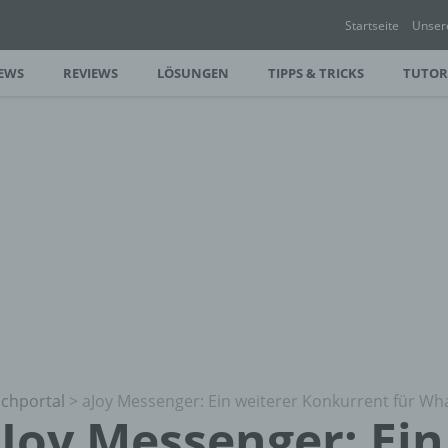
Startseite
Unser
EWS
REVIEWS
LÖSUNGEN
TIPPS & TRICKS
TUTOR
chportal
>
aJoy Messenger: Ein weiterer Konkurrent für W
Joy Messenger: Ein