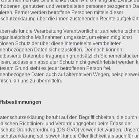
 Unternehmen die Öffentlichkeit über Art, Umfang und Zweck de
rhobenen, genutzten und verarbeiteten personenbezogenen Da
mieren. Ferner werden betroffene Personen mittels dieser
 Besonderheit beim aJoy Messenger sind die Spiele, die be
schutzerklärung über die ihnen zustehenden Rechte aufgeklärt
egriert sind. Beispielsweise gibt es die Möglichkeit ein Puz
erstellen, dass der Freund dann lösen kann. Oder man ver
aben als für die Verarbeitung Verantwortlicher zahlreiche techn
rganisatorische Maßnahmen umgesetzt, um einen möglichst
achnachricht, welche man mit Audioeffekten versehen ka
nlosen Schutz der über diese Internetseite verarbeiteten
nenbezogenen Daten sicherzustellen. Dennoch können
e andere Möglichkeit bietet die Überraschung. Hier muss 
netbasierte Datenübertragungen grundsätzlich Sicherheitslücke
 ein Geschenk erst einmal freirubbeln. Dadurch wird hier 
isen, sodass ein absoluter Schutz nicht gewährleistet werden k
iesem Grund steht es jeder betroffenen Person frei,
öht und der Fokus liegt nicht so sehr auf den Nachrichten
nenbezogene Daten auch auf alternativen Wegen, beispielswe
 Spaß und Freude.
onisch, an uns zu übermitteln.
as ist mit Datenschutz und Siche
iffsbestimmungen
 Messenger nutzt, sollte stets auch auf den Datenschutz u
atenschutzerklärung beruht auf den Begrifflichkeiten, die durch
äischen Richtlinien- und Verordnungsgeber beim Erlass der
ten. Schließlich sollen die Nachrichten, die man an Freund
schutz-Grundverordnung (DS-GVO) verwendet wurden. Unser
mden Dritten mitgelesen werden. Beim aJoy Messeneger h
schutzerklärung soll sowohl für die Öffentlichkeit als auch für u