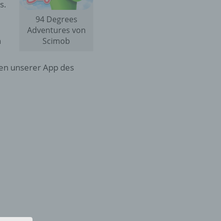
s.
94 Degrees
Adventures von
n
Scimob
en unserer App des