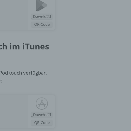
er
ung
Download
QR-Code
ch im iTunes
hen,
ng,
iPod touch verfügbar.
essen,
e:
ser
Download
aten
QR-Code
e