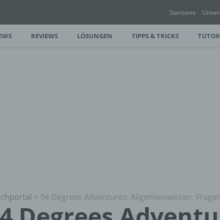
Startseite
Unser
EWS
REVIEWS
LÖSUNGEN
TIPPS & TRICKS
TUTOR
chportal
>
94 Degrees Adventures: Allgemeinwissen, Frag
4 Degrees Adventu