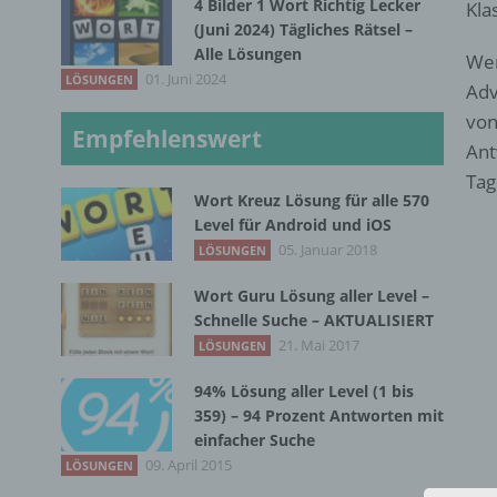
4 Bilder 1 Wort Richtig Lecker
Kla
(Juni 2024) Tägliches Rätsel –
Alle Lösungen
Wer
01. Juni 2024
LÖSUNGEN
Adv
von
Empfehlenswert
Ant
Tag
Wort Kreuz Lösung für alle 570
Level für Android und iOS
05. Januar 2018
LÖSUNGEN
Wort Guru Lösung aller Level –
Schnelle Suche – AKTUALISIERT
21. Mai 2017
LÖSUNGEN
94% Lösung aller Level (1 bis
359) – 94 Prozent Antworten mit
einfacher Suche
09. April 2015
LÖSUNGEN