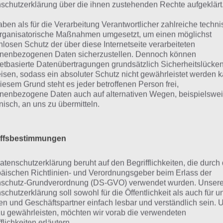
Antwort als richtig anerkennt.
schutzerklärung über die ihnen zustehenden Rechte aufgeklärt
Wer nun denkt: Dann rate ich einfach
aben als für die Verarbeitung Verantwortlicher zahlreiche techn
rganisatorische Maßnahmen umgesetzt, um einen möglichst
f der Karte musst
erreicht habe, der irrt sich aber gewa
nlosen Schutz der über diese Internetseite verarbeiteten
den gesuchten Ort
meist aus mehreren Aufgaben. So he
nenbezogenen Daten sicherzustellen. Dennoch können
möglichst genau
Levels: 4 Fragen bei 8 Antworten. Du 
netbasierte Datenübertragungen grundsätzlich Sicherheitslücke
effen – 94 Degrees
isen, sodass ein absoluter Schutz nicht gewährleistet werden k
unbegrenzt Möglichkeiten zu raten u
Adventures
iesem Grund steht es jeder betroffenen Person frei,
alles direkt mit dem ersten mal richt
eenshot (c) Scimob
nenbezogene Daten auch auf alternativen Wegen, beispielswe
du auch den Punkt zurück, den du zu
onisch, an uns zu übermitteln.
ötigst. Du hast zwar fünf von diesen, sind aber alle aufg
r zum In-App-Kauf greifen.
iffsbestimmungen
t Joker zur richtigen Antwort
atenschutzerklärung beruht auf den Begrifflichkeiten, die durch
äischen Richtlinien- und Verordnungsgeber beim Erlass der
schutz-Grundverordnung (DS-GVO) verwendet wurden. Unser
 bereits erwähnt gibt es die Fragen aus allen Bereichen. 
schutzerklärung soll sowohl für die Öffentlichkeit als auch für u
n und Geschäftspartner einfach lesbar und verständlich sein.
den Ort antippen, der gesucht wird. Zu Beginn heißt es zwar
zu gewährleisten, möchten wir vorab die verwendeten
ter jedoch musst du den Ort erst herausfinden, wenn es 
flichkeiten erläutern.