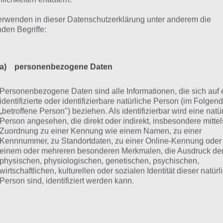
dt” und du Kassel auf der Karte antippen musst.
erwenden in dieser Datenschutzerklärung unter anderem die
nden Begriffe:
n dir einige Fragen aus 94 Degrees Adventures zu schwer
en der Joker. Mit einem Joker bekommst du zusätzliche V
a) personenbezogene Daten
iten wird der Bereich angezeigt, wo die Antwort zu finden
 teilweise auch wischen. So sind verschiedene Bilder von
Personenbezogene Daten sind alle Informationen, die sich auf 
es so einige sind, wischt man nach links bzw. rechts, um di
identifizierte oder identifizierbare natürliche Person (im Folgen
ade gesucht wird. Gleiches gilt bei Früchten, Personen un
„betroffene Person") beziehen. Als identifizierbar wird eine natü
Person angesehen, die direkt oder indirekt, insbesondere mittel
agt: Meist muss man auf Basis einer Frage auf die Person
Zuordnung zu einer Kennung wie einem Namen, zu einer
Kennnummer, zu Standortdaten, zu einer Online-Kennung oder
einem oder mehreren besonderen Merkmalen, die Ausdruck de
physischen, physiologischen, genetischen, psychischen,
wirtschaftlichen, kulturellen oder sozialen Identität dieser natür
pp herunterladen: Unser 
Person sind, identifiziert werden kann.
Degrees Adventuresist für jeden Rätselfan genau das richti
b) betroffene Person