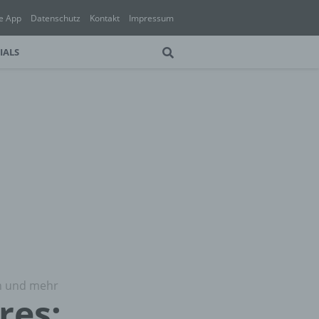
e App
Datenschutz
Kontakt
Impressum
IALS
en und mehr
res: