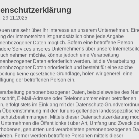
enschutzerklärung
: 29.11.2025
4° Adventures: Finde die
reuen uns sehr über Ihr Interesse an unserem Unternehmen. Ein
ng der Internetseiten ist grundsätzlich ohne jede Angabe
uf dem Bild
nenbezogener Daten möglich. Sofern eine betroffene Person
dere Services unseres Unternehmens über unsere Internetseite
uch nehmen möchte, könnte jedoch eine Verarbeitung
nenbezogener Daten erforderlich werden. Ist die Verarbeitung
Das Spielprinzip von 94 Grad Advent
nenbezogener Daten erforderlich und besteht für eine solche
Grad, macht aber dennoch enorm vie
beitung keine gesetzliche Grundlage, holen wir generell eine
kommen aus den unterschiedlichsten
lligung der betroffenen Person ein.
Beispiel: In welchem Jahr ist George
erarbeitung personenbezogener Daten, beispielsweise des Na
ein Bild vom Schauspieler und ein Ze
nschrift, E-Mail-Adresse oder Telefonnummer einer betroffenen
n, erfolgt stets im Einklang mit der Datenschutz-Grundverordnu
möglichst das Jahr erreichen, in we
n Übereinstimmung mit den für uns geltenden landesspezifisch
worden ist. Bist du weit weg, gibt da
schutzbestimmungen. Mittels dieser Datenschutzerklärung mö
die Anzeige als “Kalt”. Umso näher 
 Unternehmen die Öffentlichkeit über Art, Umfang und Zweck de
rhobenen, genutzten und verarbeiteten personenbezogenen Da
wird es bis du den Punkt erreichst, w
mieren. Ferner werden betroffene Personen mittels dieser