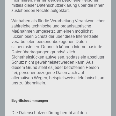
informieren. Ferner werden betroffene Personen
Entsprechend ist dies ein weiterer Anreiz die Level von 100 Squares
mittels dieser Datenschutzerklärung über die ihnen
nochmal zu spielen, um die optimale Lösung herauszubekommen.
zustehenden Rechte aufgeklärt.
Wir haben als für die Verarbeitung Verantwortlicher
Trailer zu 100 Squares
zahlreiche technische und organisatorische
Maßnahmen umgesetzt, um einen möglichst
Nachfolgend haben wir für euch ein Video, welches die ersten fünf
lückenlosen Schutz der über diese Internetseite
Level mit Lösung zu 100 Squares zeigt. Trotzdem zeigt das Video
verarbeiteten personenbezogenen Daten
sicherzustellen. Dennoch können Internetbasierte
einen guten Überblick zum Spiel.
Datenübertragungen grundsätzlich
Sicherheitslücken aufweisen, sodass ein absoluter
Schutz nicht gewährleistet werden kann. Aus
diesem Grund steht es jeder betroffenen Person
frei, personenbezogene Daten auch auf
alternativen Wegen, beispielsweise telefonisch, an
uns zu übermitteln.
Begriffsbestimmungen
Die Datenschutzerklärung beruht auf den