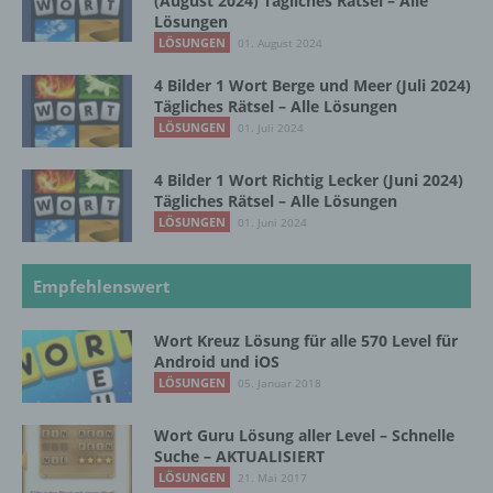
(August 2024) Tägliches Rätsel – Alle
f) Pseudonymisierung
Lösungen
LÖSUNGEN
01. August 2024
Pseudonymisierung ist die Verarbeitung
personenbezogener Daten in einer Weise,
4 Bilder 1 Wort Berge und Meer (Juli 2024)
auf welche die personenbezogenen Daten
Tägliches Rätsel – Alle Lösungen
ohne Hinzuziehung zusätzlicher
LÖSUNGEN
01. Juli 2024
Informationen nicht mehr einer spezifischen
betroffenen Person zugeordnet werden
4 Bilder 1 Wort Richtig Lecker (Juni 2024)
können, sofern diese zusätzlichen
Tägliches Rätsel – Alle Lösungen
Informationen gesondert aufbewahrt werden
LÖSUNGEN
01. Juni 2024
und technischen und organisatorischen
Maßnahmen unterliegen, die gewährleisten,
dass die personenbezogenen Daten nicht
Empfehlenswert
einer identifizierten oder identifizierbaren
natürlichen Person zugewiesen werden.
Wort Kreuz Lösung für alle 570 Level für
Android und iOS
LÖSUNGEN
05. Januar 2018
g) Verantwortlicher oder für die Verarbeitung
Verantwortlicher
Wort Guru Lösung aller Level – Schnelle
Suche – AKTUALISIERT
Verantwortlicher oder für die Verarbeitung
LÖSUNGEN
21. Mai 2017
Verantwortlicher ist die natürliche oder