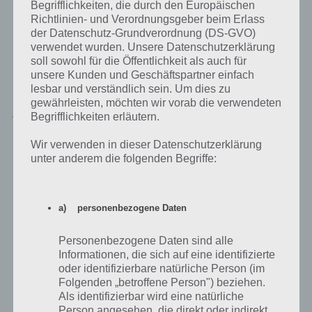
Begrifflichkeiten, die durch den Europäischen
Richtlinien- und Verordnungsgeber beim Erlass
der Datenschutz-Grundverordnung (DS-GVO)
verwendet wurden. Unsere Datenschutzerklärung
soll sowohl für die Öffentlichkeit als auch für
unsere Kunden und Geschäftspartner einfach
lesbar und verständlich sein. Um dies zu
gewährleisten, möchten wir vorab die verwendeten
Jetzt kostenlos herunterladen
Begrifflichkeiten erläutern.
100 Squares ist ein tolles Knobelspiel, welches nicht nur kostenlos ist,
Wir verwenden in dieser Datenschutzerklärung
sondern auch an einem Minimalismus an Werbung überzeugt. So
unter anderem die folgenden Begriffe:
wird Werbung lediglich in den Spielpausen ab Level 7 eingeblendet
und das auch nur sehr rar.
a) personenbezogene Daten
Die Level sind zum Teil recht knifflig, dank der integrierten Lösung
kann man sich die Lösung als Video aber schnell anschauen, falls es
Personenbezogene Daten sind alle
doch mal klemmt.
Informationen, die sich auf eine identifizierte
oder identifizierbare natürliche Person (im
Folgenden „betroffene Person") beziehen.
100 Squares für Android im Google Play Store
Als identifizierbar wird eine natürliche
Person angesehen, die direkt oder indirekt,