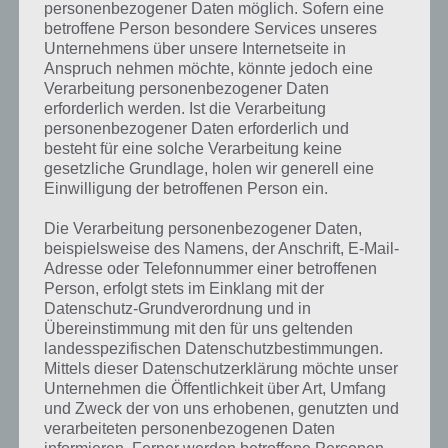
personenbezogener Daten möglich. Sofern eine
eine Richtung, können auf bestimmten
betroffene Person besondere Services unseres
Feldern aber ihre Richtung ändern.
Unternehmens über unsere Internetseite in
Anspruch nehmen möchte, könnte jedoch eine
Ansonsten müssen sich die Objekte
Verarbeitung personenbezogener Daten
gegenseitig verschieben, was teilweise recht
erforderlich werden. Ist die Verarbeitung
knifflig sein kann, wenn drei oder vier Blöcke
personenbezogener Daten erforderlich und
100 Squares
zur Verfügung stehen. Die grauen
besteht für eine solche Verarbeitung keine
Screenshot zur
Gehirnzellen kommen hier also richtig zum
gesetzliche Grundlage, holen wir generell eine
App
Arbeiten.
Einwilligung der betroffenen Person ein.
Die Verarbeitung personenbezogener Daten,
Zahlreiche Level, unterschiedliche
beispielsweise des Namens, der Anschrift, E-Mail-
Adresse oder Telefonnummer einer betroffenen
Schwierigkeitsgrade
Person, erfolgt stets im Einklang mit der
Datenschutz-Grundverordnung und in
Mit derzeit 25 Level solltet ihr bei 100 Squares einige Zeit beschäftigt
Übereinstimmung mit den für uns geltenden
sein. Durch Updates sollen weitere Level folgen. Außerdem werden
landesspezifischen Datenschutzbestimmungen.
auch Sterne Bewertungen eingeführt. Nur wer mit so wenig Zügen
Mittels dieser Datenschutzerklärung möchte unser
wie möglich die Level löst, kann sich drei Sterne verdienen. Teilweise
Unternehmen die Öffentlichkeit über Art, Umfang
liefern auch die Level Lösungen nicht die drei Sterne, welche es zum
und Zweck der von uns erhobenen, genutzten und
Teil zu erreichen gilt.
verarbeiteten personenbezogenen Daten