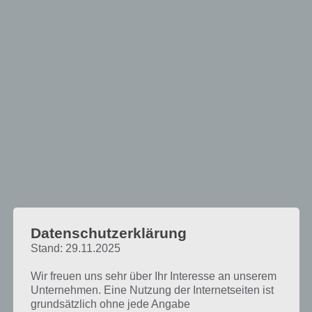
100 Squares: Kostenloses Knobelspiel
Datenschutzerklärung
Stand: 29.11.2025
Bei 100 Squares handelt es sich um ein
geniales Knobelspiel für Android und iOS.
Wir freuen uns sehr über Ihr Interesse an unserem
Durch geschicktes Verschieben müsst ihr
Unternehmen. Eine Nutzung der Internetseiten ist
erreichen, dass die Quadrate ans Ziel
grundsätzlich ohne jede Angabe
kommen. Dabei blicken diese immer nur in