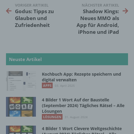
personenbezogener Daten mit dem Ziel, ihre
VORIGER ARTIKEL
NÄCHSTER ARTIKEL
künftige Verarbeitung einzuschränken.
Godus: Tipps zu
Shadow Kings:
Glauben und
Neues MMO als
Zufriedenheit
App für Android,
e) Profiling
iPhone und iPad
Profiling ist jede Art der automatisierten
Verarbeitung personenbezogener Daten, die
darin besteht, dass diese
Neuste Artikel
personenbezogenen Daten verwendet
werden, um bestimmte persönliche Aspekte,
die sich auf eine natürliche Person beziehen,
Kochbuch App: Rezepte speichern und
zu bewerten, insbesondere, um Aspekte
digital verwalten
bezüglich Arbeitsleistung, wirtschaftlicher
APPS
03. April 2025
Lage, Gesundheit, persönlicher Vorlieben,
Interessen, Zuverlässigkeit, Verhalten,
4 Bilder 1 Wort Auf der Baustelle
Aufenthaltsort oder Ortswechsel dieser
(September 2024) Tägliches Rätsel – Alle
natürlichen Person zu analysieren oder
Lösungen
vorherzusagen.
LÖSUNGEN
31. August 2024
4 Bilder 1 Wort Clevere Weltgeschichte