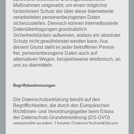
Maßnahmen umgesetzt, um einen möglichst
Tweet auf Twitter
lückenlosen Schutz der über diese Internetseite
verarbeiteten personenbezogenen Daten
sicherzustellen. Dennoch können Internetbasierte
Datenübertragungen grundsätzlich
Mehr Artikel hier auf Touchportal
Sicherheitslücken aufweisen, sodass ein absoluter
Schutz nicht gewährleistet werden kann. Aus
diesem Grund steht es jeder betroffenen Person
frei, personenbezogene Daten auch auf
alternativen Wegen, beispielsweise telefonisch, an
uns zu übermitteln.
Begriffsbestimmungen
Die Datenschutzerklärung beruht auf den
Begrifflichkeiten, die durch den Europäischen
Richtlinien- und Verordnungsgeber beim Erlass
der Datenschutz-Grundverordnung (DS-GVO)
verwendet wurden. Unsere Datenschutzerklärung
1
KOMMENTAR
soll sowohl für die Öffentlichkeit als auch für