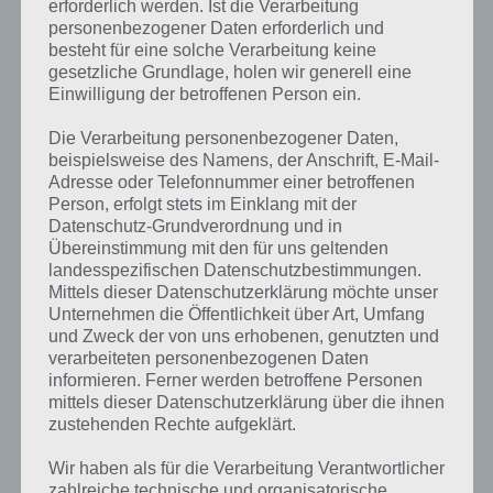
erforderlich werden. Ist die Verarbeitung
Wer sich Amazing Alex auf sein Gerät laden möchte, dem stehen
personenbezogener Daten erforderlich und
verschiedene Versionen zur Verfügung. Hier im Überblick:
besteht für eine solche Verarbeitung keine
gesetzliche Grundlage, holen wir generell eine
Google Play Store (Android)
Einwilligung der betroffenen Person ein.
Amazing Alex Free (kostenlos)
Die Verarbeitung personenbezogener Daten,
beispielsweise des Namens, der Anschrift, E-Mail-
Adresse oder Telefonnummer einer betroffenen
Amazing Alex (0,81 Euro)
Person, erfolgt stets im Einklang mit der
Datenschutz-Grundverordnung und in
Amazing Alex HD (2,45 Euro)
Übereinstimmung mit den für uns geltenden
landesspezifischen Datenschutzbestimmungen.
iTunes Store (iPhone / iPad)
Mittels dieser Datenschutzerklärung möchte unser
Unternehmen die Öffentlichkeit über Art, Umfang
Amazing Alex (0,79 Euro)
und Zweck der von uns erhobenen, genutzten und
verarbeiteten personenbezogenen Daten
Amazing Alex HD (2,39 Euro)
informieren. Ferner werden betroffene Personen
mittels dieser Datenschutzerklärung über die ihnen
zustehenden Rechte aufgeklärt.
Auf WhatsApp teilen
Teilen auf Facebook
Wir haben als für die Verarbeitung Verantwortlicher
zahlreiche technische und organisatorische