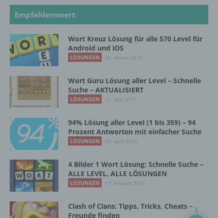
Zusammenhang mit personenbezogenen
Empfehlenswert
Daten wie das Erheben, das Erfassen, die
Organisation, das Ordnen, die Speicherung,
die Anpassung oder Veränderung, das
Wort Kreuz Lösung für alle 570 Level für
Auslesen, das Abfragen, die Verwendung,
Android und iOS
die Offenlegung durch Übermittlung,
LÖSUNGEN
05. Januar 2018
Verbreitung oder eine andere Form der
Bereitstellung, den Abgleich oder die
Wort Guru Lösung aller Level – Schnelle
Verknüpfung, die Einschränkung, das
Suche – AKTUALISIERT
Löschen oder die Vernichtung.
LÖSUNGEN
21. Mai 2017
94% Lösung aller Level (1 bis 359) – 94
d) Einschränkung der Verarbeitung
Prozent Antworten mit einfacher Suche
LÖSUNGEN
09. April 2015
Einschränkung der Verarbeitung ist die
Markierung gespeicherter
4 Bilder 1 Wort Lösung: Schnelle Suche –
personenbezogener Daten mit dem Ziel, ihre
ALLE LEVEL, ALLE LÖSUNGEN
künftige Verarbeitung einzuschränken.
LÖSUNGEN
17. Februar 2015
Clash of Clans: Tipps, Tricks, Cheats –
1
e) Profiling
Freunde finden