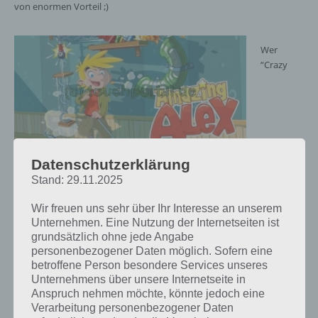
von enormen Vorteil ;)
Wer
“Crazy
Datenschutzerklärung
Machines” kennt, dem wird das Prinzip bekannt vorkommen. So
muss bspw. über eine Bahn in einen Korb gelangen. Dazu muss man
Stand: 29.11.2025
bspw. auch Objekte an der richtigen Stelle platzieren. Danach kann
das ganze auch noch gedreht werden und dann die Simulation
Wir freuen uns sehr über Ihr Interesse an unserem
gestartet werden.
Unternehmen. Eine Nutzung der Internetseiten ist
grundsätzlich ohne jede Angabe
personenbezogener Daten möglich. Sofern eine
Dabei müsst ihr auf dem Weg Sterne einsammeln. Schon bald wird
betroffene Person besondere Services unseres
es hier auf Touchportal.de eine Lösung der Aufgaben mit maximaler
Unternehmens über unsere Internetseite in
Punktzahl geben. Auch ein Walkthrough und ein ausführliches App
Anspruch nehmen möchte, könnte jedoch eine
Review ist geplant.
Verarbeitung personenbezogener Daten