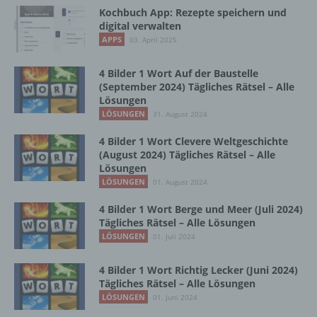
Ausdruck der physischen, physiologischen,
Kochbuch App: Rezepte speichern und
genetischen, psychischen, wirtschaftlichen,
digital verwalten
kulturellen oder sozialen Identität dieser
APPS
03. April 2025
natürlichen Person sind, identifiziert werden
kann.
4 Bilder 1 Wort Auf der Baustelle
(September 2024) Tägliches Rätsel – Alle
Lösungen
LÖSUNGEN
31. August 2024
b) betroffene Person
4 Bilder 1 Wort Clevere Weltgeschichte
Betroffene Person ist jede identifizierte oder
(August 2024) Tägliches Rätsel – Alle
identifizierbare natürliche Person, deren
Lösungen
personenbezogene Daten von dem für die
LÖSUNGEN
01. August 2024
Verarbeitung Verantwortlichen verarbeitet
werden.
4 Bilder 1 Wort Berge und Meer (Juli 2024)
Tägliches Rätsel – Alle Lösungen
LÖSUNGEN
01. Juli 2024
c) Verarbeitung
4 Bilder 1 Wort Richtig Lecker (Juni 2024)
Tägliches Rätsel – Alle Lösungen
Verarbeitung ist jeder mit oder ohne Hilfe
LÖSUNGEN
01. Juni 2024
automatisierter Verfahren ausgeführte
Vorgang oder jede solche Vorgangsreihe im