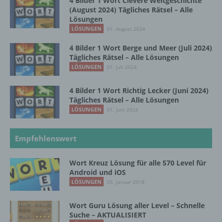
4 Bilder 1 Wort Clevere Weltgeschichte
natürlichen Person sind, identifiziert werden
(August 2024) Tägliches Rätsel – Alle
kann.
Lösungen
LÖSUNGEN
01. August 2024
b) betroffene Person
4 Bilder 1 Wort Berge und Meer (Juli 2024)
Tägliches Rätsel – Alle Lösungen
LÖSUNGEN
01. Juli 2024
Betroffene Person ist jede identifizierte oder
identifizierbare natürliche Person, deren
personenbezogene Daten von dem für die
4 Bilder 1 Wort Richtig Lecker (Juni 2024)
Verarbeitung Verantwortlichen verarbeitet
Tägliches Rätsel – Alle Lösungen
werden.
LÖSUNGEN
01. Juni 2024
Empfehlenswert
c) Verarbeitung
Wort Kreuz Lösung für alle 570 Level für
Verarbeitung ist jeder mit oder ohne Hilfe
Android und iOS
automatisierter Verfahren ausgeführte
LÖSUNGEN
05. Januar 2018
Vorgang oder jede solche Vorgangsreihe im
Zusammenhang mit personenbezogenen
Wort Guru Lösung aller Level – Schnelle
Daten wie das Erheben, das Erfassen, die
Suche – AKTUALISIERT
Organisation, das Ordnen, die Speicherung,