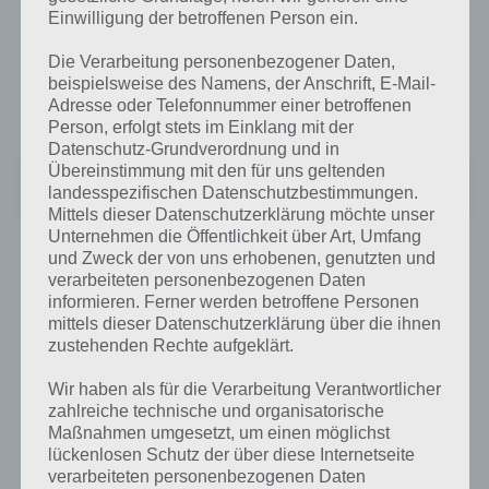
Einwilligung der betroffenen Person ein.
Wir können Quell Reflect jedem empfehlen. Und da er grade
kostenlos im Amazon App Shop ist, sollte sich die App jeder
Die Verarbeitung personenbezogener Daten,
kostenlos runterladen, aber nur heute, den 6.9.2012, ist die App
beispielsweise des Namens, der Anschrift, E-Mail-
kostenlos.
Adresse oder Telefonnummer einer betroffenen
Person, erfolgt stets im Einklang mit der
Datenschutz-Grundverordnung und in
Übereinstimmung mit den für uns geltenden
Unbekannte App
landesspezifischen Datenschutzbestimmungen.
Preis:
3,49 €
Mittels dieser Datenschutzerklärung möchte unser
Unternehmen die Öffentlichkeit über Art, Umfang
und Zweck der von uns erhobenen, genutzten und
verarbeiteten personenbezogenen Daten
informieren. Ferner werden betroffene Personen
Auf WhatsApp teilen
Teilen auf Facebook
mittels dieser Datenschutzerklärung über die ihnen
zustehenden Rechte aufgeklärt.
Tweet auf Twitter
Wir haben als für die Verarbeitung Verantwortlicher
zahlreiche technische und organisatorische
Maßnahmen umgesetzt, um einen möglichst
Mehr Artikel hier auf Touchportal
lückenlosen Schutz der über diese Internetseite
verarbeiteten personenbezogenen Daten