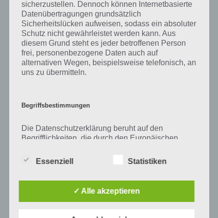
sicherzustellen. Dennoch können Internetbasierte
Datenübertragungen grundsätzlich
Sicherheitslücken aufweisen, sodass ein absoluter
Schutz nicht gewährleistet werden kann. Aus
diesem Grund steht es jeder betroffenen Person
frei, personenbezogene Daten auch auf
alternativen Wegen, beispielsweise telefonisch, an
uns zu übermitteln.
Begriffsbestimmungen
Die Datenschutzerklärung beruht auf den
0
KOMMENTARE
Begrifflichkeiten, die durch den Europäischen
Richtlinien- und Verordnungsgeber beim Erlass
der Datenschutz-Grundverordnung (DS-GVO)
Essenziell
Statistiken
verwendet wurden. Unsere Datenschutzerklärung
soll sowohl für die Öffentlichkeit als auch für
unsere Kunden und Geschäftspartner einfach
✓ Alle akzeptieren
lesbar und verständlich sein. Um dies zu
VORIGER ARTIKEL
NÄCHSTER ARTIKEL
gewährleisten, möchten wir vorab die verwendeten
100 Rooms:
App des Tages:
Begrifflichkeiten erläutern.