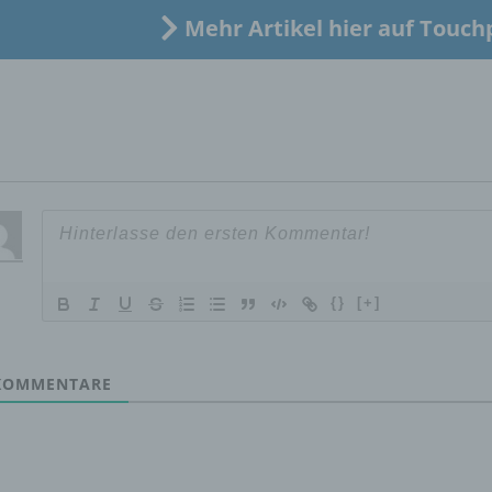
Mehr Artikel hier auf Touch
d) Einschränkung der Verarbeitung
Einschränkung der Verarbeitung ist die Markierung gespeichert
personenbezogener Daten mit dem Ziel, ihre künftige Verarbeit
einzuschränken.
e) Profiling
Profiling ist jede Art der automatisierten Verarbeitung
personenbezogener Daten, die darin besteht, dass diese
{}
[+]
personenbezogenen Daten verwendet werden, um bestimmte
persönliche Aspekte, die sich auf eine natürliche Person bezie
zu bewerten, insbesondere, um Aspekte bezüglich Arbeitsleistu
wirtschaftlicher Lage, Gesundheit, persönlicher Vorlieben, Inter
OMMENTARE
Zuverlässigkeit, Verhalten, Aufenthaltsort oder Ortswechsel die
natürlichen Person zu analysieren oder vorherzusagen.
f) Pseudonymisierung