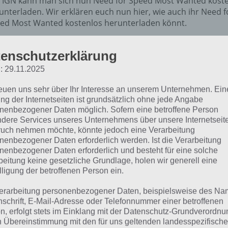
 IGN kann man sich nun Need for Speed Most Wanted kost
unterladen. Wir erklären euch nun hier, wie auch ihr Need f
ed Most Wanted kostenlos herunterladen könnt.
enschutzerklärung
: 29.11.2025
reuen uns sehr über Ihr Interesse an unserem Unternehmen. Ein
ng der Internetseiten ist grundsätzlich ohne jede Angabe
nenbezogener Daten möglich. Sofern eine betroffene Person
dere Services unseres Unternehmens über unsere Internetseite
uch nehmen möchte, könnte jedoch eine Verarbeitung
nenbezogener Daten erforderlich werden. Ist die Verarbeitung
nenbezogener Daten erforderlich und besteht für eine solche
beitung keine gesetzliche Grundlage, holen wir generell eine
lligung der betroffenen Person ein.
erarbeitung personenbezogener Daten, beispielsweise des Na
nschrift, E-Mail-Adresse oder Telefonnummer einer betroffenen
eed for Speed Most Wante
n, erfolgt stets im Einklang mit der Datenschutz-Grundverordnu
n Übereinstimmung mit den für uns geltenden landesspezifisch