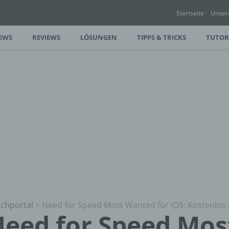
Startseite
Unser
EWS
REVIEWS
LÖSUNGEN
TIPPS & TRICKS
TUTOR
chportal
>
Need for Speed Most Wanted für iOS: Kostenlos
eed for Speed Mo