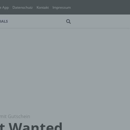
e App
Datenschutz
Kontakt
Impressum
IALS
 mit Gutschein
st Wanted