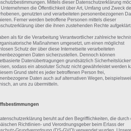
schutzbestimmungen. Mittels dieser Datenschutzerklärung mö
akten
 Unternehmen die Öffentlichkeit über Art, Umfang und Zweck de
rhobenen, genutzten und verarbeiteten personenbezogenen Da
mieren. Ferner werden betroffene Personen mittels dieser
 Need for Speed Most Wanted handelt es sich um die Um
schutzerklärung über die ihnen zustehenden Rechte aufgeklärt
nspiele Serie für Smartphone und Tablet. Dabei ist diese n
aben als für die Verarbeitung Verantwortlicher zahlreiche techn
solen bzw. PC Verfassung, sondern für die kleineren Disp
rganisatorische Maßnahmen umgesetzt, um einen möglichst
tzdem macht Need for Speed Most Wanted auch hier wiede
nlosen Schutz der über diese Internetseite verarbeiteten
nenbezogenen Daten sicherzustellen. Dennoch können
netbasierte Datenübertragungen grundsätzlich Sicherheitslücke
gesamt stehen in der App Need for Speed Most Wanted üb
isen, sodass ein absoluter Schutz nicht gewährleistet werden k
wahl bereit. Dabei erwarten dich auch hier wilde Verfolg
iesem Grund steht es jeder betroffenen Person frei,
izei, der Run nach der schnellsten Zeit sowie der Kampf 
nenbezogene Daten auch auf alternativen Wegen, beispielswe
onisch, an uns zu übermitteln.
eed for Speed Most Wan
iffsbestimmungen
ostenlos beziehen
atenschutzerklärung beruht auf den Begrifflichkeiten, die durch
äischen Richtlinien- und Verordnungsgeber beim Erlass der
schutz-Grundverordnung (DS-GVO) verwendet wurden. Unser