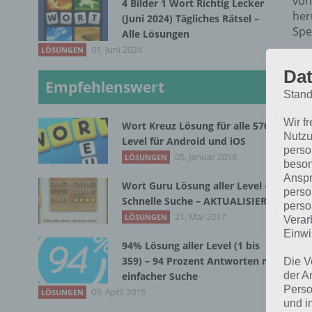
von
4 Bilder 1 Wort Richtig Lecker
her
(Juni 2024) Tägliches Rätsel –
Spe
Alle Lösungen
01. Juni 2024
LÖSUNGEN
Dat
Empfehlenswert
Stand
Wir f
Wort Kreuz Lösung für alle 570
Nutzu
Level für Android und iOS
perso
05. Januar 2018
LÖSUNGEN
beson
Anspr
Wort Guru Lösung aller Level –
perso
Schnelle Suche – AKTUALISIERT
perso
21. Mai 2017
LÖSUNGEN
Verar
Einwi
94% Lösung aller Level (1 bis
359) – 94 Prozent Antworten mit
Die V
der A
einfacher Suche
N
Perso
09. April 2015
LÖSUNGEN
und i