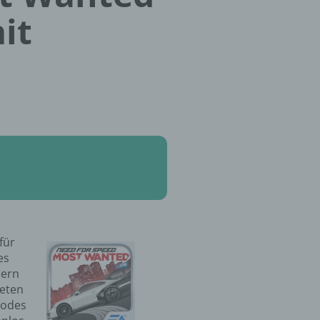
it
für
es
dern
ieten
Codes