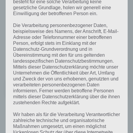
besteht für eine solche Verarbeitung keine
Ansonsten, wer bereits GTA 3 kennt, der wird sich in GTA Vice City
gesetzliche Grundlage, holen wir generell eine
sofort heimisch fühlen, denn hier hat sich nicht viel verändert, denn
Einwilligung der betroffenen Person ein.
das ganze basiert auf der gleichen Basis, sodass einem die Steuerung
bekannt vorkommen sollte.
Die Verarbeitung personenbezogener Daten,
beispielsweise des Namens, der Anschrift, E-Mail-
Adresse oder Telefonnummer einer betroffenen
GTA Vice City kann für ausgewählte Smartphones und Tablets
Person, erfolgt stets im Einklang mit der
gekauft und heruntergeladen werden. Dabei werden sicher wieder
Datenschutz-Grundverordnung und in
ziemlich viele User in die Röhre schauen, denn nur ein Bruchteil der
Übereinstimmung mit den für uns geltenden
auf dem Markt erhältlichen Android Geräte werden von GTA Vice
landesspezifischen Datenschutzbestimmungen.
City unterstützt. Hier gehts zum Google Play Store:
Mittels dieser Datenschutzerklärung möchte unser
Unternehmen die Öffentlichkeit über Art, Umfang
und Zweck der von uns erhobenen, genutzten und
Grand Theft Auto: ViceCity
verarbeiteten personenbezogenen Daten
informieren. Ferner werden betroffene Personen
Preis:
4,69 €
mittels dieser Datenschutzerklärung über die ihnen
zustehenden Rechte aufgeklärt.
Wir haben als für die Verarbeitung Verantwortlicher
zahlreiche technische und organisatorische
Auf WhatsApp teilen
Teilen auf Facebook
Maßnahmen umgesetzt, um einen möglichst
lückenlosen Schutz der über diese Internetseite