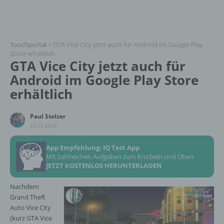
Touchportal
>
GTA Vice City jetzt auch für Android im Google Play
Store erhältlich
GTA Vice City jetzt auch für
Android im Google Play Store
erhältlich
Paul Stelzer
12.12.2012
App Empfehlung: IQ Test App
Mit zahlreichen Aufgaben zum Knobeln und Üben
JETZT KOSTENLOS HERUNTERLADEN
Nachdem
Grand Theft
Auto Vice City
(kurz GTA Vice