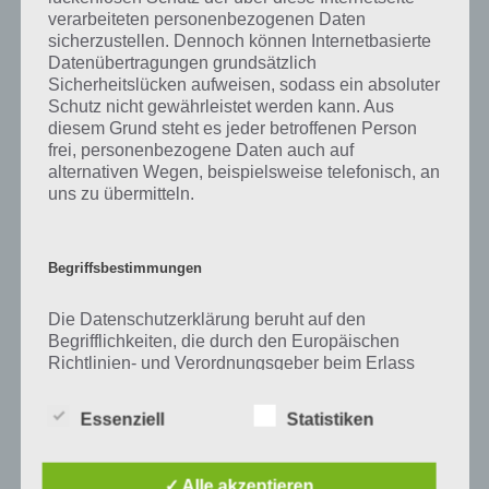
Tweet auf Twitter
verarbeiteten personenbezogenen Daten
sicherzustellen. Dennoch können Internetbasierte
Datenübertragungen grundsätzlich
Sicherheitslücken aufweisen, sodass ein absoluter
Mehr Artikel hier auf Touchportal
Schutz nicht gewährleistet werden kann. Aus
diesem Grund steht es jeder betroffenen Person
frei, personenbezogene Daten auch auf
alternativen Wegen, beispielsweise telefonisch, an
uns zu übermitteln.
Begriffsbestimmungen
Die Datenschutzerklärung beruht auf den
Begrifflichkeiten, die durch den Europäischen
Richtlinien- und Verordnungsgeber beim Erlass
der Datenschutz-Grundverordnung (DS-GVO)
verwendet wurden. Unsere Datenschutzerklärung
Essenziell
Statistiken
soll sowohl für die Öffentlichkeit als auch für
0
KOMMENTARE
unsere Kunden und Geschäftspartner einfach
lesbar und verständlich sein. Um dies zu
✓ Alle akzeptieren