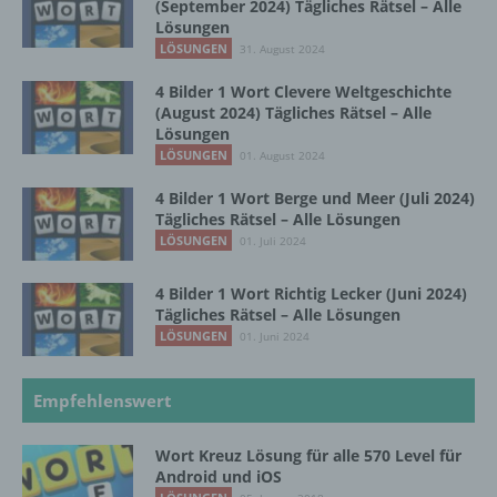
(September 2024) Tägliches Rätsel – Alle
kulturellen oder sozialen Identität dieser
Lösungen
natürlichen Person sind, identifiziert werden
LÖSUNGEN
31. August 2024
kann.
4 Bilder 1 Wort Clevere Weltgeschichte
(August 2024) Tägliches Rätsel – Alle
Lösungen
b) betroffene Person
LÖSUNGEN
01. August 2024
Betroffene Person ist jede identifizierte oder
4 Bilder 1 Wort Berge und Meer (Juli 2024)
identifizierbare natürliche Person, deren
Tägliches Rätsel – Alle Lösungen
personenbezogene Daten von dem für die
LÖSUNGEN
01. Juli 2024
Verarbeitung Verantwortlichen verarbeitet
werden.
4 Bilder 1 Wort Richtig Lecker (Juni 2024)
Tägliches Rätsel – Alle Lösungen
LÖSUNGEN
01. Juni 2024
c) Verarbeitung
Empfehlenswert
Verarbeitung ist jeder mit oder ohne Hilfe
automatisierter Verfahren ausgeführte
Vorgang oder jede solche Vorgangsreihe im
Wort Kreuz Lösung für alle 570 Level für
Zusammenhang mit personenbezogenen
Android und iOS
Daten wie das Erheben, das Erfassen, die