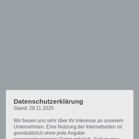
Datenschutzerklärung
Stand: 29.11.2025
Darum geht es in der Spiele App
Wir freuen uns sehr über Ihr Interesse an unserem
Unternehmen. Eine Nutzung der Internetseiten ist
grundsätzlich ohne jede Angabe
Unsere Pet Rescue Saga Lösung ist nachfolgend in verschiedene