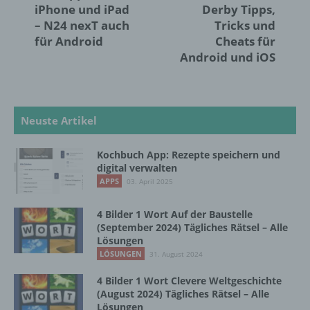
iPhone und iPad
Derby Tipps,
künftige Verarbeitung einzuschränken.
– N24 nexT auch
Tricks und
für Android
Cheats für
Android und iOS
e) Profiling
Profiling ist jede Art der automatisierten
Verarbeitung personenbezogener Daten, die
Neuste Artikel
darin besteht, dass diese
personenbezogenen Daten verwendet
werden, um bestimmte persönliche Aspekte,
Kochbuch App: Rezepte speichern und
die sich auf eine natürliche Person beziehen,
digital verwalten
zu bewerten, insbesondere, um Aspekte
APPS
03. April 2025
bezüglich Arbeitsleistung, wirtschaftlicher
Lage, Gesundheit, persönlicher Vorlieben,
4 Bilder 1 Wort Auf der Baustelle
Interessen, Zuverlässigkeit, Verhalten,
(September 2024) Tägliches Rätsel – Alle
Aufenthaltsort oder Ortswechsel dieser
Lösungen
natürlichen Person zu analysieren oder
LÖSUNGEN
31. August 2024
vorherzusagen.
4 Bilder 1 Wort Clevere Weltgeschichte
(August 2024) Tägliches Rätsel – Alle
f) Pseudonymisierung
Lösungen