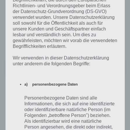
haben wir natürlich die Links zum Download der App für euch parat.
Richtlinien- und Verordnungsgeber beim Erlass
Im Google Play Store steht die Spiele App Pet Rescue Saga kostenlos
der Datenschutz-Grundverordnung (DS-GVO)
zum Download bereit. Dabei wird mindestens Android 2.2 benötigt.
verwendet wurden. Unsere Datenschutzerklärung
Bereits nach wenigen Tagen erreicht die App Pet Rescue Saga mehr
soll sowohl für die Öffentlichkeit als auch für
als 1 Million Downloads weltweit. Dabei ist auch Pet Rescue Saga ein
unsere Kunden und Geschäftspartner einfach
Riesenerfolg, was auch bei der Bewertung zu sehen ist, wo Pet
lesbar und verständlich sein. Um dies zu
Rescue Saga 4,4 Sterne erhält bei knapp 10.000 Bewertungen. Hier
gewährleisten, möchten wir vorab die verwendeten
gehts zum Download von Pet Rescue Saga im Google Play Store:
Begrifflichkeiten erläutern.
Wir verwenden in dieser Datenschutzerklärung
unter anderem die folgenden Begriffe:
Pet Rescue Saga
Preis:
Kostenlos
a) personenbezogene Daten
Die Pet Rescue Saga Lösung gilt nicht nur für Android, sondern uch
für iOS. Auch hier kann Pet Rescue Saga kostenlos heruntergeladen
werden und finanziert sich durch In App Käufe. Hier bekommt die
Personenbezogene Daten sind alle
App aber nur 3,5 Sterne im Durchschnitt in Deutschland. Natürlich ist
Informationen, die sich auf eine identifizierte
die Pet Rescue Saga App für iPhone 5 optimiert und erfordert
oder identifizierbare natürliche Person (im
mindestens iOS 4.3. Hier geht es zum Download von Pet Rescue Saga
Folgenden „betroffene Person") beziehen.
Als identifizierbar wird eine natürliche
im iTunes App Store:
Person angesehen, die direkt oder indirekt,