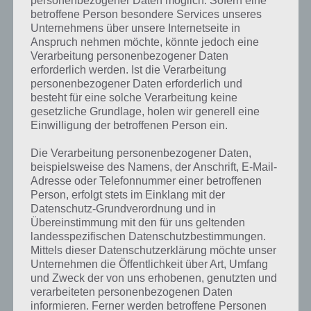
personenbezogener Daten möglich. Sofern eine
Level eingeteilt. Die mobile Version beinhaltet wie bereits erwähnt 72
betroffene Person besondere Services unseres
Level, wird in Kürze aber um zahlreiche weitere erweitert. Da Pet
Unternehmens über unsere Internetseite in
Rescue Saga bereits für Facebook erhältlich ist, haben wir
Anspruch nehmen möchte, könnte jedoch eine
entsprechend die Lösung der Level bis Level 200.
Verarbeitung personenbezogener Daten
erforderlich werden. Ist die Verarbeitung
Zum Spielprinzip von Pet Rescue Saga: Es müssen mindestens drei
personenbezogener Daten erforderlich und
Blöcke zusammenhängen, damit diese entfernt werden können. Ziel
besteht für eine solche Verarbeitung keine
des Spiels ist es alle Tiere zu retten. Positiv zu erwähnen ist, dass die
gesetzliche Grundlage, holen wir generell eine
Pet Rescue Saga das Spiel mit Facebook abgleicht. Wer dort also
Einwilligung der betroffenen Person ein.
bereits begonnen hat, kann auf dem Smartphone weiterspielen bzw.
auch wieder auf Facebook.
Die Verarbeitung personenbezogener Daten,
beispielsweise des Namens, der Anschrift, E-Mail-
Adresse oder Telefonnummer einer betroffenen
Pet Rescue Saga Lösung aller Level
Person, erfolgt stets im Einklang mit der
Datenschutz-Grundverordnung und in
Übereinstimmung mit den für uns geltenden
Da die Lösung zu Pet Rescue Saga sehr umfangreich ist, haben wir
landesspezifischen Datenschutzbestimmungen.
die Level in Blöcke zu je 100 Level eingeteilt. Dadurch findest du
Mittels dieser Datenschutzerklärung möchte unser
schnell und einfach die entsprechende Lösung ohne viel zu klicken.
Unternehmen die Öffentlichkeit über Art, Umfang
Hat dir unser Artikel bzw. Tabelle weitergeholfen, dann freuen wir
und Zweck der von uns erhobenen, genutzten und
uns übe ein Gefällt mir bzw. ein +1 :)
verarbeiteten personenbezogenen Daten
informieren. Ferner werden betroffene Personen