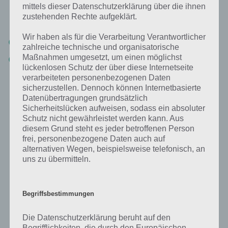
mittels dieser Datenschutzerklärung über die ihnen
Hier eine Übersicht über die Lösung zu Pet Rescue Saga. Wie bereits
zustehenden Rechte aufgeklärt.
erwähnt haben wir das ganze zu je 100 Level einsortiert:
Wir haben als für die Verarbeitung Verantwortlicher
Pet Rescue Saga Lösung Level 1 bis 100
zahlreiche technische und organisatorische
Maßnahmen umgesetzt, um einen möglichst
Pet Rescue Saga Lösung Level 101 bis 200
lückenlosen Schutz der über diese Internetseite
verarbeiteten personenbezogenen Daten
Solltest du trotz Lösung in einem Level von Pet Rescue Saga nicht
sicherzustellen. Dennoch können Internetbasierte
weiterkommen, dann melde dich einfach in den Kommentaren. Wir
Datenübertragungen grundsätzlich
bzw. andere User werden dir dann entsprechend helfen. Dabei sei
Sicherheitslücken aufweisen, sodass ein absoluter
auch gesagt, dass Entwickler King.com einige Level extra schwer
Schutz nicht gewährleistet werden kann. Aus
gemacht hat, damit man zu den In App Käufen greifen soll. Dies ist in
diesem Grund steht es jeder betroffenen Person
der Regel aber nicht notwenig, auch wenn man damit natürlich
frei, personenbezogene Daten auch auf
schneller in Pet Rescue Saga weiterkommt. Aber bevor du das
alternativen Wegen, beispielsweise telefonisch, an
machst, schaue dir die entsprechende Level Lösung bei Pet Rescue
uns zu übermitteln.
Saga an.
Begriffsbestimmungen
Download der Spiele App Pet Rescue Saga
Die Datenschutzerklärung beruht auf den
Solltest du die App Pet Rescue Saga noch nicht gespielt haben, so
Begrifflichkeiten, die durch den Europäischen