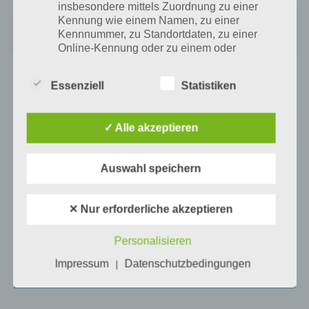
insbesondere mittels Zuordnung zu einer
Kennung wie einem Namen, zu einer
Pet Rescue Saga
Kennnummer, zu Standortdaten, zu einer
+
Preis:
Kostenlos
Online-Kennung oder zu einem oder
mehreren besonderen Merkmalen, die
Ausdruck der physischen, physiologischen,
Essenziell
Statistiken
genetischen, psychischen, wirtschaftlichen,
kulturellen oder sozialen Identität dieser
WEITERLESEN:
1
2
3
natürlichen Person sind, identifiziert werden
✓ Alle akzeptieren
kann.
Auswahl speichern
Auf WhatsApp teilen
Teilen auf Facebook
b) betroffene Person
Tweet auf Twitter
✕ Nur erforderliche akzeptieren
Betroffene Person ist jede identifizierte oder
identifizierbare natürliche Person, deren
personenbezogene Daten von dem für die
Personalisieren
Verarbeitung Verantwortlichen verarbeitet
Impressum
Datenschutzbedingungen
|
werden.
Mehr Artikel hier auf Touchportal