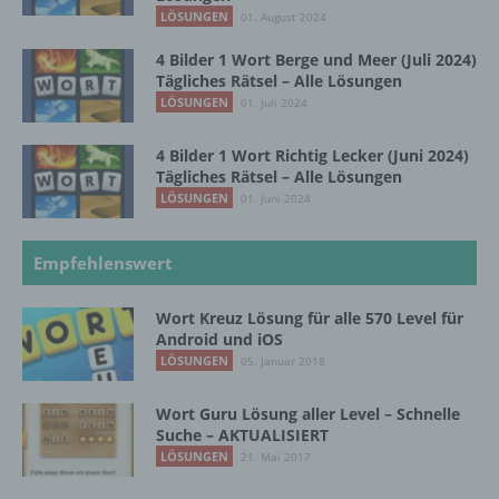
LÖSUNGEN
01. August 2024
Pseudonymisierung ist die Verarbeitung
4 Bilder 1 Wort Berge und Meer (Juli 2024)
personenbezogener Daten in einer Weise,
Tägliches Rätsel – Alle Lösungen
auf welche die personenbezogenen Daten
LÖSUNGEN
01. Juli 2024
ohne Hinzuziehung zusätzlicher
Informationen nicht mehr einer spezifischen
4 Bilder 1 Wort Richtig Lecker (Juni 2024)
betroffenen Person zugeordnet werden
Tägliches Rätsel – Alle Lösungen
können, sofern diese zusätzlichen
LÖSUNGEN
01. Juni 2024
Informationen gesondert aufbewahrt werden
und technischen und organisatorischen
Maßnahmen unterliegen, die gewährleisten,
Empfehlenswert
dass die personenbezogenen Daten nicht
einer identifizierten oder identifizierbaren
natürlichen Person zugewiesen werden.
Wort Kreuz Lösung für alle 570 Level für
Android und iOS
LÖSUNGEN
05. Januar 2018
g) Verantwortlicher oder für die Verarbeitung
Verantwortlicher
Wort Guru Lösung aller Level – Schnelle
Suche – AKTUALISIERT
Verantwortlicher oder für die Verarbeitung
LÖSUNGEN
21. Mai 2017
Verantwortlicher ist die natürliche oder