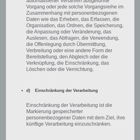
automatisierter Verfahren ausgeführte
Vorgang oder jede solche Vorgangsreihe im
Antworten
0
Zusammenhang mit personenbezogenen
Daten wie das Erheben, das Erfassen, die
Organisation, das Ordnen, die Speicherung,
die Anpassung oder Veränderung, das
Auslesen, das Abfragen, die Verwendung,
Lena
09.11.2013 13:11
die Offenlegung durch Übermittlung,
Ich finde den blauen Stein nicht, bei dem Kamin ist noch kein Loch
Verbreitung oder eine andere Form der
in der Wand? :-O :/
Bereitstellung, den Abgleich oder die
Verknüpfung, die Einschränkung, das
Löschen oder die Vernichtung.
Antworten
0
d) Einschränkung der Verarbeitung
jacquii
13.10.2013 07:45
Einschränkung der Verarbeitung ist die
Markierung gespeicherter
In meinen Inventar befindet sich kein Kabel mehr und genau jetz wo
personenbezogener Daten mit dem Ziel, ihre
ich es brauche weil ich in dem Raum mit dem fernseher bin:/
künftige Verarbeitung einzuschränken.
Antworten
0