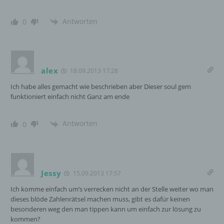
unmittelbaren Verantwortung des
Verantwortlichen oder des
Auftragsverarbeiters befugt sind, die
Antworten
0
personenbezogenen Daten zu verarbeiten.
k) Einwilligung
alex
18.09.2013 17:28
Ich habe alles gemacht wie beschrieben aber Dieser soul gem
Einwilligung ist jede von der betroffenen
funktioniert einfach nicht Ganz am ende
Person freiwillig für den bestimmten Fall in
informierter Weise und unmissverständlich
abgegebene Willensbekundung in Form
Antworten
0
einer Erklärung oder einer sonstigen
eindeutigen bestätigenden Handlung, mit der
die betroffene Person zu verstehen gibt, dass
sie mit der Verarbeitung der sie betreffenden
personenbezogenen Daten einverstanden
Jessy
15.09.2013 17:57
ist.
Ich komme einfach um’s verrecken nicht an der Stelle weiter wo man
dieses blöde Zahlenrätsel machen muss, gibt es dafür keinen
besonderen weg den man tippen kann um einfach zur lösung zu
Name und Anschrift des für die Verarbeitung
kommen?
Verantwortlichen