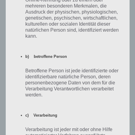
mehreren besonderen Merkmalen, die
Ausdruck der physischen, physiologischen,
Antworten
0
genetischen, psychischen, wirtschaftlichen,
kulturellen oder sozialen Identität dieser
natürlichen Person sind, identifiziert werden
Paul Stelzer
Autor
kann.
Antwort auf
isy
26.03.2014 22:15
Du hast vermutlich den Nachfolger installiert ;) Haben wir
auch oben im Text verlinkt. Hier die Lösung:
b) betroffene Person
https://touchportal.de/losungen/house-of-fear-revenge-
loesung-fuer-android-und-ios/
(Heißt House of Fear
Betroffene Person ist jede identifizierte oder
REVENGE) ;)
identifizierbare natürliche Person, deren
personenbezogene Daten von dem für die
Verarbeitung Verantwortlichen verarbeitet
Antworten
0
werden.
c) Verarbeitung
Ruth Gruenler
26.11.2013 14:36
Danke fuer euere Hilfe. Allein haette ich dass nicht geschafft.
Verarbeitung ist jeder mit oder ohne Hilfe