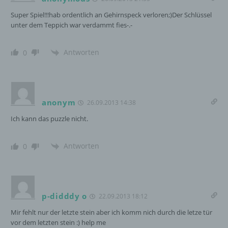
Super Spiel!!!hab ordentlich an Gehirnspeck verloren;)Der Schlüssel
Empfänger ist eine natürliche oder juristische
unter dem Teppich war verdammt fies-.-
Person, Behörde, Einrichtung oder andere
Stelle, der personenbezogene Daten
offengelegt werden, unabhängig davon, ob
Antworten
0
es sich bei ihr um einen Dritten handelt oder
nicht. Behörden, die im Rahmen eines
bestimmten Untersuchungsauftrags nach
dem Unionsrecht oder dem Recht der
Mitgliedstaaten möglicherweise
anonym
26.09.2013 14:38
personenbezogene Daten erhalten, gelten
Ich kann das puzzle nicht.
jedoch nicht als Empfänger.
Antworten
0
j) Dritter
Dritter ist eine natürliche oder juristische
Person, Behörde, Einrichtung oder andere
p-didddy o
22.09.2013 18:12
Stelle außer der betroffenen Person, dem
Verantwortlichen, dem Auftragsverarbeiter
Mir fehlt nur der letzte stein aber ich komm nich durch die letze tür
und den Personen, die unter der
vor dem letzten stein :) help me