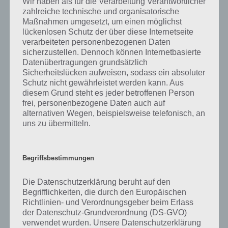
Wir haben als für die Verarbeitung Verantwortlicher
zahlreiche technische und organisatorische
Tweet auf Twitter
Maßnahmen umgesetzt, um einen möglichst
lückenlosen Schutz der über diese Internetseite
verarbeiteten personenbezogenen Daten
sicherzustellen. Dennoch können Internetbasierte
Datenübertragungen grundsätzlich
Mehr Artikel hier auf Touchportal
Sicherheitslücken aufweisen, sodass ein absoluter
Schutz nicht gewährleistet werden kann. Aus
diesem Grund steht es jeder betroffenen Person
frei, personenbezogene Daten auch auf
alternativen Wegen, beispielsweise telefonisch, an
uns zu übermitteln.
Begriffsbestimmungen
Die Datenschutzerklärung beruht auf den
Begrifflichkeiten, die durch den Europäischen
Richtlinien- und Verordnungsgeber beim Erlass
der Datenschutz-Grundverordnung (DS-GVO)
34
KOMMENTARE
verwendet wurden. Unsere Datenschutzerklärung