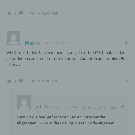
Verantwortlicher im Sinne der Datenschutz-
Antworten
0
Grundverordnung, sonstiger in den Mitgliedstaaten
der Europäischen Union geltenden
Datenschutzgesetze und anderer Bestimmungen
mit datenschutzrechtlichem Charakter ist die:
Max
13.09.2013 15:27
InnoMobile GmbH
Wie öffne ich den Safe in dem der soul gem drin ist? Ich habe jeden
gefundenen code mehr mal in mehreren Varianten ausprobiert. Er
Schlehenweg 20
blieb zu
18069 Lambrechtshagen
Antworten
0
DE
Cookies / SessionStorage / LocalStorage
Juli
Antwort auf
Max
13.09.2013 17:32
Hast du die zwei gefundenen Zahlen voneinander
Die Internetseiten verwenden teilweise so
abgezogen? 2729 ist die Lösung, diesen Code eingeben
genannte Cookies, LocalStorage und
SessionStorage. Dies dient dazu, unser Angebot