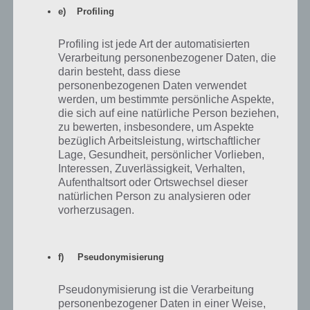
e) Profiling
Profiling ist jede Art der automatisierten
Verarbeitung personenbezogener Daten, die
Jessica
05.10.2013 11:05
darin besteht, dass diese
Ich bekomm den verflixten totenkopf nicht vom Kamin herunter :(
personenbezogenen Daten verwendet
Hilfe?
werden, um bestimmte persönliche Aspekte,
die sich auf eine natürliche Person beziehen,
zu bewerten, insbesondere, um Aspekte
Antworten
0
bezüglich Arbeitsleistung, wirtschaftlicher
Lage, Gesundheit, persönlicher Vorlieben,
Interessen, Zuverlässigkeit, Verhalten,
Aufenthaltsort oder Ortswechsel dieser
natürlichen Person zu analysieren oder
Rebecca Bettin
03.10.2013 17:05
vorherzusagen.
Hallo..nachdem ich aus der allerersten Tür raus bin mit dem Dietrich
ist dieser weg..wie soll ich den denn dann nochmal für die andere tür
benutzen? Hab jetzt mehrfach das Spiel von vorn begonnen aber
f) Pseudonymisierung
läuft immer aufs selbe hinaus :(
Pseudonymisierung ist die Verarbeitung
Antworten
0
personenbezogener Daten in einer Weise,