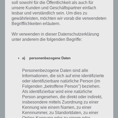
soll sowohl für die Öffentlichkeit als auch für
neuste
unsere Kunden und Geschäftspartner einfach
lesbar und verständlich sein. Um dies zu
gewährleisten, möchten wir vorab die verwendeten
Begrifflichkeiten erläutern.
isy
26.03.2014 21:40
Wir verwenden in dieser Datenschutzerklärung
Hallo.
unter anderem die folgenden Begriffe:
Ich suche die lösung für dieses Spiel, jedoch passt hier gar nichts auf
das house of fear- escape das ich habe……
Hier ging es zb in einem gefängniss los, bei mir jedoch vor dem Haus
a) personenbezogene Daten
in dessen Garten ein Grabstein stand und so…..
Personenbezogene Daten sind alle
Habe das Spiel für tablet Sony z….
Informationen, die sich auf eine identifizierte
oder identifizierbare natürliche Person (im
Folgenden „betroffene Person") beziehen.
Kann mir jemand helfen?? Denn ich spiele seit Std und finde einfach
Als identifizierbar wird eine natürliche
nicht weiter,…….und die richtigen lösungen finde ich auch nicht….
Person angesehen, die direkt oder indirekt,
Wenn ich mir diese Bilder von euren lösungen ansehe bin ich auch
insbesondere mittels Zuordnung zu einer
sehr verwundert…. Bei mir sieht alles anders aus..
Kennung wie einem Namen, zu einer
Kennnummer, zu Standortdaten, zu einer
Hoffe jemand kann mir helfen.
Online-Kennung oder zu einem oder