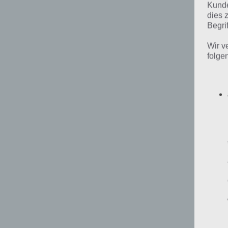
d
Kunde
dies 
Begrif
Wir v
folge