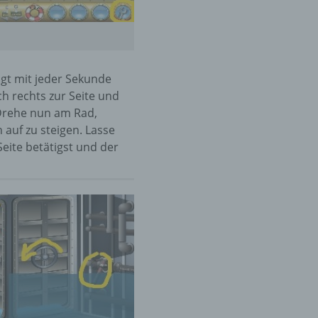
er
ung
gt mit jeder Sekunde
ch rechts zur Seite und
 Drehe nun am Rad,
 auf zu steigen. Lasse
eite betätigst und der
hen,
ng,
essen,
ser