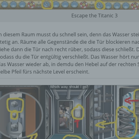
d) Einschränkung der Verarbeitung
Escape the Titanic 3
Einschränkung der Verarbeitung ist die Markierung gespeichert
personenbezogener Daten mit dem Ziel, ihre künftige Verarbeit
einzuschränken.
n diesem Raum musst du schnell sein, denn das Wasser stei
tetig an. Räume alle Gegenstände die die Tür blockieren na
iehe dann die Tür nach recht rüber, sodass diese schließt.
e) Profiling
odass du die Tür entgültig verschließt. Das Wasser hört nun
as Wasser wieder ab, in demdu den Hebel auf der rechten S
Profiling ist jede Art der automatisierten Verarbeitung
elbe Pfeil fürs nächste Level erscheint.
personenbezogener Daten, die darin besteht, dass diese
personenbezogenen Daten verwendet werden, um bestimmte
persönliche Aspekte, die sich auf eine natürliche Person bezie
zu bewerten, insbesondere, um Aspekte bezüglich Arbeitsleistu
wirtschaftlicher Lage, Gesundheit, persönlicher Vorlieben, Inter
Zuverlässigkeit, Verhalten, Aufenthaltsort oder Ortswechsel die
natürlichen Person zu analysieren oder vorherzusagen.
f) Pseudonymisierung