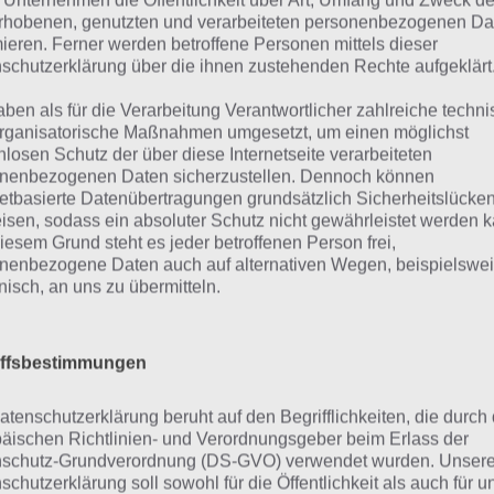
 Unternehmen die Öffentlichkeit über Art, Umfang und Zweck de
rhobenen, genutzten und verarbeiteten personenbezogenen Da
mieren. Ferner werden betroffene Personen mittels dieser
schutzerklärung über die ihnen zustehenden Rechte aufgeklärt
aben als für die Verarbeitung Verantwortlicher zahlreiche techn
rganisatorische Maßnahmen umgesetzt, um einen möglichst
nlosen Schutz der über diese Internetseite verarbeiteten
nenbezogenen Daten sicherzustellen. Dennoch können
Du kannst nun in den Maschinen Raum / Engine Room gelan
netbasierte Datenübertragungen grundsätzlich Sicherheitslücke
llerdings erst die Tür öffnen. Dies machst du wie folgt: Be
isen, sodass ein absoluter Schutz nicht gewährleistet werden k
iesem Grund steht es jeder betroffenen Person frei,
ürgriff runter zu drücken und die andere Hand / Finger um 
nenbezogene Daten auch auf alternativen Wegen, beispielswe
entgegen dem Uhrzeigersinn zu drehen. Nach 2-3 Umdrehung
onisch, an uns zu übermitteln.
und du kannst wieder in den nächsten Raum gehen.
Im Maschinenraum musst du nun den Lichtschalter / Schalt
iffsbestimmungen
uf das Controll Panel / Schalter Box auf der linken seite d
uf die Markierungen rechts unten Achten und die Kabel so
atenschutzerklärung beruht auf den Begrifflichkeiten, die durch
triche anzeigen. Dies machst du indem du erst auf ein freie
äischen Richtlinien- und Verordnungsgeber beim Erlass der
nd dann auf eine freie Stelle drückst. Bedenke dabei aber
schutz-Grundverordnung (DS-GVO) verwendet wurden. Unser
öglich sind. Hast du alles richtig gemacht, steht die Maschi
schutzerklärung soll sowohl für die Öffentlichkeit als auch für u