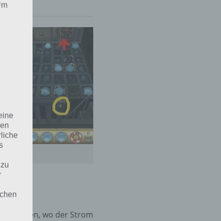
.
 Um
eine
den
rliche
s
 zu
r
lichen
m zu sehen, wo der Strom