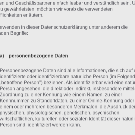
en Schraubschlüssel aufheben und dem gelben Pfeil folgen
n und Geschäftspartner einfach lesbar und verständlich sein.
zu gewährleisten, möchten wir vorab die verwendeten
flichkeiten erläutern.
erwenden in dieser Datenschutzerklärung unter anderem die
nden Begriffe:
a) personenbezogene Daten
Personenbezogene Daten sind alle Informationen, die sich auf 
identifizierte oder identifizierbare natürliche Person (im Folgen
„betroffene Person") beziehen. Als identifizierbar wird eine natü
Person angesehen, die direkt oder indirekt, insbesondere mittel
Escape the Titanic 2
Zuordnung zu einer Kennung wie einem Namen, zu einer
Kennnummer, zu Standortdaten, zu einer Online-Kennung oder
einem oder mehreren besonderen Merkmalen, die Ausdruck de
physischen, physiologischen, genetischen, psychischen,
wirtschaftlichen, kulturellen oder sozialen Identität dieser natür
Person sind, identifiziert werden kann.
In diesem Raum musst du zunächst das Licht ausschalten u