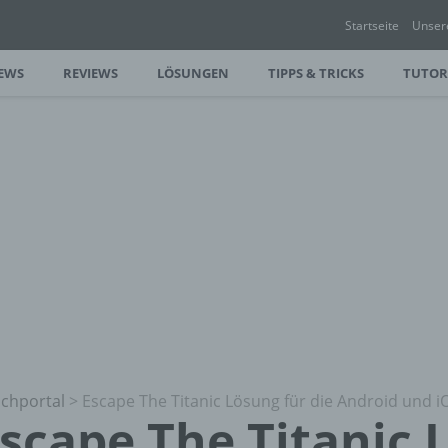
Startseite
Unser
EWS
REVIEWS
LÖSUNGEN
TIPPS & TRICKS
TUTOR
chportal
>
Escape The Titanic Lösung für die Android und 
scape The Titanic 