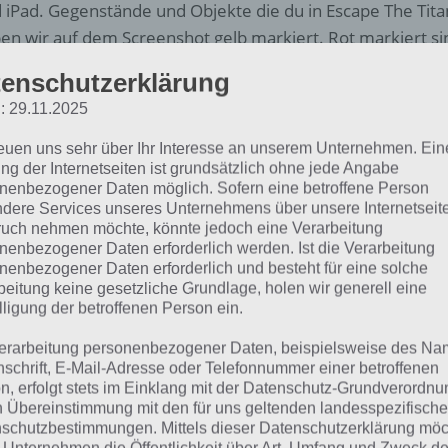
 iPad. Gegenstände und Objekte die du in Escape The Tit
en wir auf dem Screenshot gelb markiert. Rot markiert 
che du nehmen musst um die Lösung zu erhalten.
enschutzerklärung
: 29.11.2025
u Beginn der Spiele App Escape The Titanic guckst du nur 
en Pfeil der nach rechts zeigt anklicken um in den nächste
reuen uns sehr über Ihr Interesse an unserem Unternehmen. Ein
ngekommen, brauchst du nur die Tür nach rechts aufschiebe
ng der Internetseiten ist grundsätzlich ohne jede Angabe
nach rechts weglaufen können.
nenbezogener Daten möglich. Sofern eine betroffene Person
dere Services unseres Unternehmens über unsere Internetseite
uch nehmen möchte, könnte jedoch eine Verarbeitung
olge nun wieder dem Pfeil und schiebe im nächsten Raum a
nenbezogener Daten erforderlich werden. Ist die Verarbeitung
echten Seite, damit der Weg zum nächsten Raum frei wird.
nenbezogener Daten erforderlich und besteht für eine solche
beitung keine gesetzliche Grundlage, holen wir generell eine
lligung der betroffenen Person ein.
erarbeitung personenbezogener Daten, beispielsweise des Na
nschrift, E-Mail-Adresse oder Telefonnummer einer betroffenen
n, erfolgt stets im Einklang mit der Datenschutz-Grundverordnu
n Übereinstimmung mit den für uns geltenden landesspezifisch
schutzbestimmungen. Mittels dieser Datenschutzerklärung mö