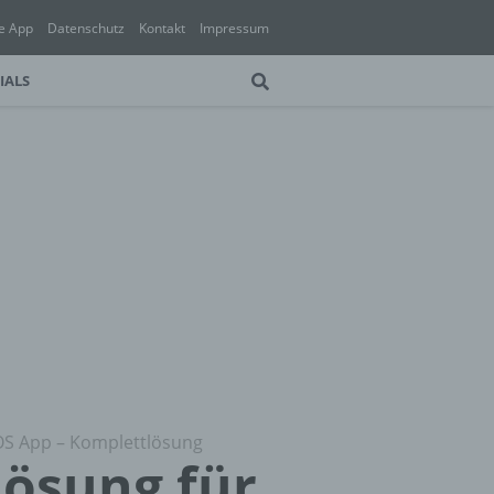
e App
Datenschutz
Kontakt
Impressum
IALS
iOS App – Komplettlösung
Lösung für