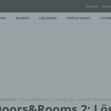
Startseite
Unser
EWS
REVIEWS
LÖSUNGEN
TIPPS & TRICKS
TUTOR
chportal
>
Doors&Rooms 2: Lösung aller Level für Android 
oors&Rooms 2: Lös