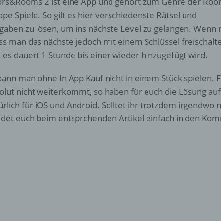
rs&Rooms 2 ist eine App und gehört zum Genre der Ro
ape Spiele. So gilt es hier verschiedenste Rätsel und
gaben zu lösen, um ins nächste Level zu gelangen. Wenn m
s man das nächste jedoch mit einem Schlüssel freischalte
 es dauert 1 Stunde bis einer wieder hinzugefügt wird.
kann man ohne In App Kauf nicht in einem Stück spielen. Fa
olut nicht weiterkommt, so haben für euch die Lösung aufb
ürlich für iOS und Android. Solltet ihr trotzdem irgendwo
det euch beim entsprchenden Artikel einfach in den Ko