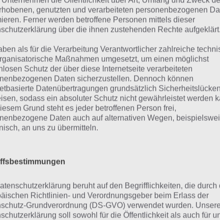
 Unternehmen die Öffentlichkeit über Art, Umfang und Zweck de
rhobenen, genutzten und verarbeiteten personenbezogenen Da
r nun unsere Übersicht zur Komplettlösung, untergliedert
mieren. Ferner werden betroffene Personen mittels dieser
rs&Rooms 2. Klickt einfach auf das entsprechende Chapte
schutzerklärung über die ihnen zustehenden Rechte aufgeklärt
tsteckt und dort findet ihr dann die einzelnen Level.
aben als für die Verarbeitung Verantwortlicher zahlreiche techn
rganisatorische Maßnahmen umgesetzt, um einen möglichst
hapter 1 Lösung Level 1 bis 10
nlosen Schutz der über diese Internetseite verarbeiteten
nenbezogenen Daten sicherzustellen. Dennoch können
hapter 1 Lösung Level 11 bis 20
netbasierte Datenübertragungen grundsätzlich Sicherheitslücke
isen, sodass ein absoluter Schutz nicht gewährleistet werden k
hapter 2 Lösung Level 1 bis 10
iesem Grund steht es jeder betroffenen Person frei,
nenbezogene Daten auch auf alternativen Wegen, beispielswe
onisch, an uns zu übermitteln.
ald Doors&Rooms 2 um weitere Level bzw. Chapter ergänz
ung entsprechend ergänzen. Gerne kannst du uns auch be
iffsbestimmungen
erstützen und die Erklärung in den Kommentaren posten.
atenschutzerklärung beruht auf den Begrifflichkeiten, die durch
ösung als Video Walkthrough
äischen Richtlinien- und Verordnungsgeber beim Erlass der
schutz-Grundverordnung (DS-GVO) verwendet wurden. Unser
schutzerklärung soll sowohl für die Öffentlichkeit als auch für u