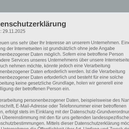
enschutzerklärung
: 29.11.2025
reuen uns sehr über Ihr Interesse an unserem Unternehmen. Ein
oors&Rooms 2 Lösung all
ng der Internetseiten ist grundsätzlich ohne jede Angabe
nenbezogener Daten möglich. Sofern eine betroffene Person
dere Services unseres Unternehmens über unsere Internetseite
uch nehmen möchte, könnte jedoch eine Verarbeitung
Unsere Doors&Rooms 2 Lösung h
nenbezogener Daten erforderlich werden. Ist die Verarbeitung
einzelnen Kapiteln (Chapter) unte
nenbezogener Daten erforderlich und besteht für eine solche
schnell und einfach die Antwort a
beitung keine gesetzliche Grundlage, holen wir generell eine
lligung der betroffenen Person ein.
nicht weiterkommt, finden werde
erarbeitung personenbezogener Daten, beispielsweise des Na
nschrift, E-Mail-Adresse oder Telefonnummer einer betroffenen
reenshot von Doors &
Übersicht über
n, erfolgt stets im Einklang mit der Datenschutz-Grundverordnu
ooms 2 von Gameday
n Übereinstimmung mit den für uns geltenden landesspezifisch
unsere Doors&Roo
schutzbestimmungen. Mittels dieser Datenschutzerklärung mö