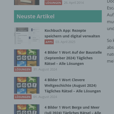
Doo
26. April 2014
LÖSUNGEN
Esc
Auf
Neuste Artikel
mus
und
Kochbuch App: Rezepte
speichern und digital verwalten
So 
03. April 2025
APPS
abs
4 Bilder 1 Wort Auf der Baustelle
nat
(September 2024) Tägliches
mel
Rätsel – Alle Lösungen
31. August 2024
LÖSUNGEN
4 Bilder 1 Wort Clevere
Weltgeschichte (August 2024)
Tägliches Rätsel – Alle Lösungen
01. August 2024
LÖSUNGEN
4 Bilder 1 Wort Berge und Meer
(Juli 2024) Tägliches Rätsel – Alle