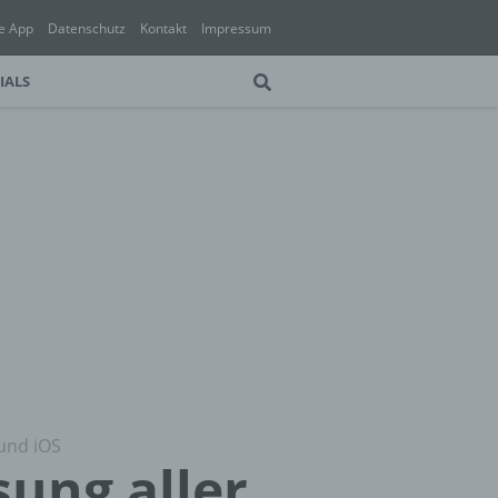
e App
Datenschutz
Kontakt
Impressum
IALS
und iOS
ung aller