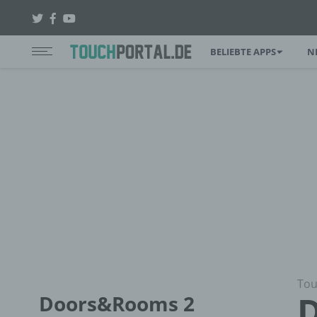
BELIEBTE APPS
N
Tou
D
Doors&Rooms 2