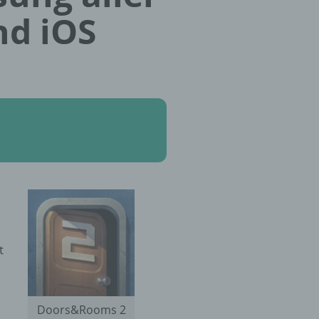
nd iOS
t
Doors&Rooms 2