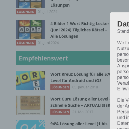
Lösungen
01. Juli 2024
LÖSUNGEN
Dat
4 Bilder 1 Wort Richtig Lecker
(Juni 2024) Tägliches Rätsel –
Stand
Alle Lösungen
01. Juni 2024
Wir f
LÖSUNGEN
D
Nutzu
perso
Empfehlenswert
beson
Anspr
perso
Wort Kreuz Lösung für alle 570
perso
Level für Android und iOS
Verar
05. Januar 2018
LÖSUNGEN
Einwi
Wort Guru Lösung aller Level –
Die V
Schnelle Suche – AKTUALISIERT
der A
Sc
21. Mai 2017
Perso
LÖSUNGEN
R
und i
Daten
94% Lösung aller Level (1 bis