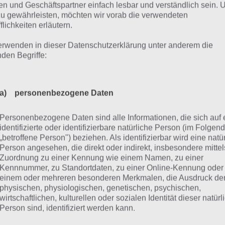
oftmals eine Lösung in Videoform einfacher zu verstehen i
n und Geschäftspartner einfach lesbar und verständlich sein.
zu gewährleisten, möchten wir vorab die verwendeten
eiligen Artikel zu den einzelnen Chapter von Doors&Room
flichkeiten erläutern.
zugefügt, welches bei der Lösung behilflich ist. So solltet i
en können.
erwenden in dieser Datenschutzerklärung unter anderem die
nden Begriffe:
oors&Rooms 2 Chapter 1
a) personenbezogene Daten
r haben wir zunächst die Lösung zu Chapter 1 von Doors
Personenbezogene Daten sind alle Informationen, die sich auf 
eo, da diese immer sehr umfangreich sind. Hier die Level 1
identifizierte oder identifizierbare natürliche Person (im Folgen
„betroffene Person") beziehen. Als identifizierbar wird eine natü
Person angesehen, die direkt oder indirekt, insbesondere mittel
Zuordnung zu einer Kennung wie einem Namen, zu einer
Kennnummer, zu Standortdaten, zu einer Online-Kennung oder
einem oder mehreren besonderen Merkmalen, die Ausdruck de
physischen, physiologischen, genetischen, psychischen,
wirtschaftlichen, kulturellen oder sozialen Identität dieser natür
Person sind, identifiziert werden kann.