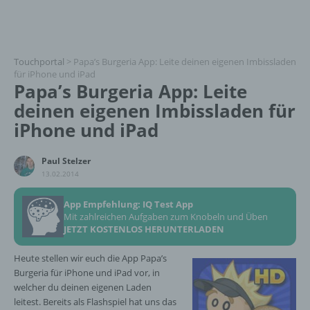
Touchportal
>
Papa’s Burgeria App: Leite deinen eigenen Imbissladen
für iPhone und iPad
Papa’s Burgeria App: Leite
deinen eigenen Imbissladen für
iPhone und iPad
Paul Stelzer
13.02.2014
App Empfehlung: IQ Test App
Mit zahlreichen Aufgaben zum Knobeln und Üben
JETZT KOSTENLOS HERUNTERLADEN
Heute stellen wir euch die App Papa’s
Burgeria für iPhone und iPad vor, in
welcher du deinen eigenen Laden
leitest. Bereits als Flashspiel hat uns das