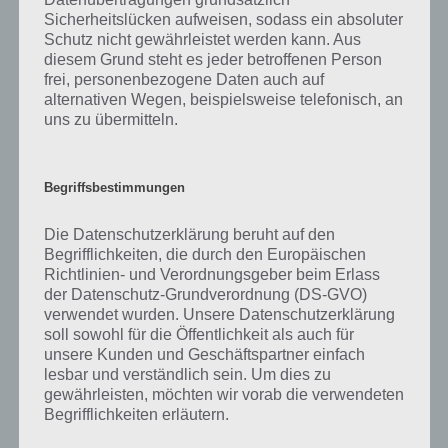
Sicherheitslücken aufweisen, sodass ein absoluter
Schutz nicht gewährleistet werden kann. Aus
Steigender Schwierigkeitsgrad
diesem Grund steht es jeder betroffenen Person
frei, personenbezogene Daten auch auf
alternativen Wegen, beispielsweise telefonisch, an
Schon nach wenigen Stationen wird es in Papa’s Burgeria ziemlich
uns zu übermitteln.
kompliziert, da man schnell sein muss und trotzdem alles korrekt
belegen, um das meiste an Trinkgeld zu bekommen.
Etwas enttäuschend ist jedoch, dass es sich bei Papa’s Burgeria um
Begriffsbestimmungen
eine hochpreisige App handelt, dann aber doch noch weitere In App
Käufe vorhanden sind.
Die Datenschutzerklärung beruht auf den
Begrifflichkeiten, die durch den Europäischen
Richtlinien- und Verordnungsgeber beim Erlass
Papa’s Burgeria App für iPhone und iPad im
der Datenschutz-Grundverordnung (DS-GVO)
iTunes App Store
verwendet wurden. Unsere Datenschutzerklärung
soll sowohl für die Öffentlichkeit als auch für
unsere Kunden und Geschäftspartner einfach
Die App Papa’s Burgeria könnt ihr euch im iTunes App Store für
lesbar und verständlich sein. Um dies zu
wenige Euro herunterladen. Dabei benötigt ihr mindestens iOS 4.3.
gewährleisten, möchten wir vorab die verwendeten
Da jene als Universal App erhältlich ist, könnt ihr entsprechend auf
Begrifflichkeiten erläutern.
iPhone, iPad und iPod Touch spielen.