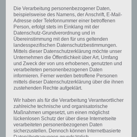
zwischen den einzelnen
Die Verarbeitung personenbezogener Daten,
Bereiche, der Annahme der
beispielsweise des Namens, der Anschrift, E-Mail-
Bestellungen, das Brutzeln des
Adresse oder Telefonnummer einer betroffenen
Fleisches und das Belegen der
Person, erfolgt stets im Einklang mit der
des Burgers. Dabei hat jeder
Datenschutz-Grundverordnung und in
Kunde natürlich seine eigenen
Übereinstimmung mit den für uns geltenden
Wünsche, wie durchgebraten
landesspezifischen Datenschutzbestimmungen.
Screenshot Papas
der Burger sein soll bzw. die
Mittels dieser Datenschutzerklärung möchte unser
Burgeria von Flipline
Reihenfolge der Belegung des
Unternehmen die Öffentlichkeit über Art, Umfang
Burgers.
Studios
und Zweck der von uns erhobenen, genutzten und
verarbeiteten personenbezogenen Daten
informieren. Ferner werden betroffene Personen
Dazu notiert sich Marty bzw. Rita die Bestellung des Kunden und
mittels dieser Datenschutzerklärung über die ihnen
nun liegt es an dir, diese Vorgaben so zu erfüllen. Umso weniger der
zustehenden Rechte aufgeklärt.
Kunde warten musste, desto besser das Brutzeln des Fleisches und
je besser die Belegung des Burgers, desto mehr Punkte und
Wir haben als für die Verarbeitung Verantwortlicher
entsprechend auch mehr Trinkgeld verdient ihr in der App Papa’s
zahlreiche technische und organisatorische
Burgeria.
Maßnahmen umgesetzt, um einen möglichst
lückenlosen Schutz der über diese Internetseite
Gegenüber dem Flashspiel gibt es in der App von Papa’s Burgeria
verarbeiteten personenbezogenen Daten
noch zahlreiche weitere Features wie Wacky Mini Games, eine
sicherzustellen. Dennoch können Internetbasierte
erweiterte Zutatenliste und einiges mehr.
Datenübertragungen grundsätzlich