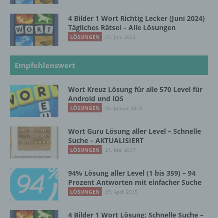
personenbezogenen Daten verwendet
werden, um bestimmte persönliche Aspekte,
4 Bilder 1 Wort Richtig Lecker (Juni 2024)
die sich auf eine natürliche Person beziehen,
Tägliches Rätsel – Alle Lösungen
zu bewerten, insbesondere, um Aspekte
LÖSUNGEN
01. Juni 2024
bezüglich Arbeitsleistung, wirtschaftlicher
Lage, Gesundheit, persönlicher Vorlieben,
Interessen, Zuverlässigkeit, Verhalten,
Empfehlenswert
Aufenthaltsort oder Ortswechsel dieser
natürlichen Person zu analysieren oder
vorherzusagen.
Wort Kreuz Lösung für alle 570 Level für
Android und iOS
LÖSUNGEN
05. Januar 2018
f) Pseudonymisierung
Wort Guru Lösung aller Level – Schnelle
Suche – AKTUALISIERT
Pseudonymisierung ist die Verarbeitung
LÖSUNGEN
21. Mai 2017
personenbezogener Daten in einer Weise,
auf welche die personenbezogenen Daten
94% Lösung aller Level (1 bis 359) – 94
ohne Hinzuziehung zusätzlicher
Prozent Antworten mit einfacher Suche
Informationen nicht mehr einer spezifischen
LÖSUNGEN
09. April 2015
betroffenen Person zugeordnet werden
können, sofern diese zusätzlichen
Informationen gesondert aufbewahrt werden
4 Bilder 1 Wort Lösung: Schnelle Suche –