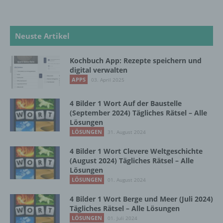
die Offenlegung durch Übermittlung,
Verbreitung oder eine andere Form der
Bereitstellung, den Abgleich oder die
Neuste Artikel
Verknüpfung, die Einschränkung, das
Löschen oder die Vernichtung.
Kochbuch App: Rezepte speichern und
digital verwalten
APPS
03. April 2025
d) Einschränkung der Verarbeitung
4 Bilder 1 Wort Auf der Baustelle
Einschränkung der Verarbeitung ist die
(September 2024) Tägliches Rätsel – Alle
Markierung gespeicherter
Lösungen
personenbezogener Daten mit dem Ziel, ihre
LÖSUNGEN
31. August 2024
künftige Verarbeitung einzuschränken.
4 Bilder 1 Wort Clevere Weltgeschichte
(August 2024) Tägliches Rätsel – Alle
Lösungen
e) Profiling
LÖSUNGEN
01. August 2024
Profiling ist jede Art der automatisierten
4 Bilder 1 Wort Berge und Meer (Juli 2024)
Verarbeitung personenbezogener Daten, die
Tägliches Rätsel – Alle Lösungen
darin besteht, dass diese
LÖSUNGEN
01. Juli 2024