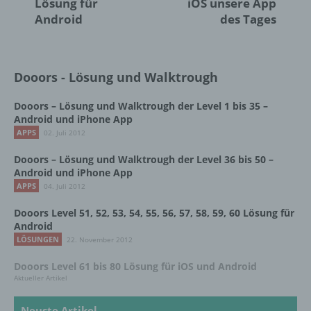
Lösung für
iOS unsere App
Android
des Tages
j) Dritter
Dooors - Lösung und Walktrough
Dritter ist eine natürliche oder juristische
Person, Behörde, Einrichtung oder andere
Stelle außer der betroffenen Person, dem
Dooors – Lösung und Walktrough der Level 1 bis 35 –
Android und iPhone App
Verantwortlichen, dem Auftragsverarbeiter
und den Personen, die unter der
APPS
02. Juli 2012
unmittelbaren Verantwortung des
Dooors – Lösung und Walktrough der Level 36 bis 50 –
Verantwortlichen oder des
Android und iPhone App
Auftragsverarbeiters befugt sind, die
APPS
04. Juli 2012
personenbezogenen Daten zu verarbeiten.
Dooors Level 51, 52, 53, 54, 55, 56, 57, 58, 59, 60 Lösung für
Android
k) Einwilligung
LÖSUNGEN
22. November 2012
Dooors Level 61 bis 80 Lösung für iOS und Android
Einwilligung ist jede von der betroffenen
Aktueller Artikel
Person freiwillig für den bestimmten Fall in
informierter Weise und unmissverständlich
Neuste Artikel
abgegebene Willensbekundung in Form