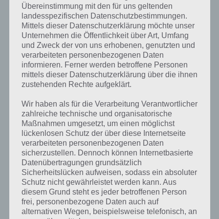
korrekte Reihenfolge zur Lösung von Level 65 lautet nun wie folgt:
Übereinstimmung mit den für uns geltenden
Rot, Blau, Gelb, Blau, Grün, Rot und Gelb.
landesspezifischen Datenschutzbestimmungen.
Mittels dieser Datenschutzerklärung möchte unser
Level 66:
Im ersten Schritt zur Lösung von Level 66 nehmen wir die
Unternehmen die Öffentlichkeit über Art, Umfang
und Zweck der von uns erhobenen, genutzten und
Schaufel und tippen auf den Erdhaufen, um diesen zu verlagern. Nun
verarbeiteten personenbezogenen Daten
muss das richtige Paar zum Freischalten der Tür gefunden werden.
informieren. Ferner werden betroffene Personen
Das linke Symbol ist ein Sternchen (*) und das rechte Symbol ist die
mittels dieser Datenschutzerklärung über die ihnen
Raute (#).
zustehenden Rechte aufgeklärt.
Dooors Level 67 Lösung:
Wir zählen im ersten Schritt die roten und
Wir haben als für die Verarbeitung Verantwortlicher
blauen Markierungen am oberen Rand des Raumes. Wir bewegen
zahlreiche technische und organisatorische
nun jeden farbigen Punkt entsprechend der Anzahl, wie oft diese
Maßnahmen umgesetzt, um einen möglichst
auftauchen, also rot 5 hoch (entspricht dem 6. Punkte von unten)
lückenlosen Schutz der über diese Internetseite
und der blaue Punkt 2 hoch (entspricht dem 3. Punkte von unten).
verarbeiteten personenbezogenen Daten
sicherzustellen. Dennoch können Internetbasierte
Nun sollte zur Lösung von Level 67 ein silberner Ball von der Decke
Datenübertragungen grundsätzlich
fallen. Wir neigen nun das Gerät nach links, dann nach rechts. Wir
Sicherheitslücken aufweisen, sodass ein absoluter
machen das so oft, bis alle 5 Punkte über der Tür grün werden und
Schutz nicht gewährleistet werden kann. Aus
die Tür freigeschaltet wird.
diesem Grund steht es jeder betroffenen Person
frei, personenbezogene Daten auch auf
Dooors Level 68 Lösung:
Im ersten Schritt zur Lösung von Level 68
alternativen Wegen, beispielsweise telefonisch, an
von Dooors nehmen wir das weiße Objekt auf und tippen das