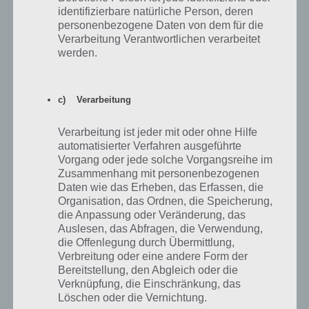
Schalter mit dem Knopf rechts der Tür verbunden sind. Das sind
identifizierbare natürliche Person, deren
personenbezogene Daten von dem für die
Knopf 1,3 und 5. Diese drücken wir, danach den Knopf und die Tür
Verarbeitung Verantwortlichen verarbeitet
antippen. Nun befindet sich dort noch ein Stein. Wir neigen unser
werden.
Gerät also nach rechts, damit dieser verschwindet und auch das
Level ist gelöst.
Dooors Level 75 Lösung:
Abschließend dann noch die Lösung zu
c) Verarbeitung
Level 75 von Dooors. Da dies etwas komplizierter zu erklären ist, hier
ein Video:
Verarbeitung ist jeder mit oder ohne Hilfe
automatisierter Verfahren ausgeführte
Vorgang oder jede solche Vorgangsreihe im
Zusammenhang mit personenbezogenen
Daten wie das Erheben, das Erfassen, die
Organisation, das Ordnen, die Speicherung,
die Anpassung oder Veränderung, das
Auslesen, das Abfragen, die Verwendung,
die Offenlegung durch Übermittlung,
Verbreitung oder eine andere Form der
Bereitstellung, den Abgleich oder die
Verknüpfung, die Einschränkung, das
Löschen oder die Vernichtung.