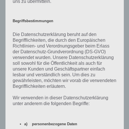
uns zu übermitteln.
erhobene Feld mit dem Hammer an. Nun entnehmen wir den
Schlüssel aus der Box, die zum Vorschein kommt und öffnen damit
die Tür.
Begriffsbestimmungen
Level 69:
Weiter geht es mit der Lösung zu Level 69. Hier müssen wir
Die Datenschutzerklärung beruht auf den
den Monitor über der beobachten. Immer wenn der rote Bereich
Begrifflichkeiten, die durch den Europäischen
den Herzschlag Bereich überquert müssen wir das Android / iOS
Richtlinien- und Verordnungsgeber beim Erlass
Gerät schütteln. Dies machen wir sooft bis alle Punkte über der Tür
der Datenschutz-Grundverordnung (DS-GVO)
verwendet wurden. Unsere Datenschutzerklärung
grün werden.
soll sowohl für die Öffentlichkeit als auch für
unsere Kunden und Geschäftspartner einfach
Dooors Level 70 Lösung:
Zur Lösung von Level 70 schießen wir mit
lesbar und verständlich sein. Um dies zu
der Pistole auf das linke Feld, damit wir den Hinweis sehen. Dieses
gewährleisten, möchten wir vorab die verwendeten
zeigt einen 45 Grad Winkel, so verändern wir die linken zwei Punkte
Begrifflichkeiten erläutern.
so, dass diese eine 4 und 5 anzeigen. Die rechte Seite zeigt einen 60
Grad Winkel, wir stellen die Punkte also auf eine 6 und 0 ein. Nun
Wir verwenden in dieser Datenschutzerklärung
können wir die Tür von Level 70 öffnen.
unter anderem die folgenden Begriffe:
Dooors Level 71 bis 80 Lösung
a) personenbezogene Daten