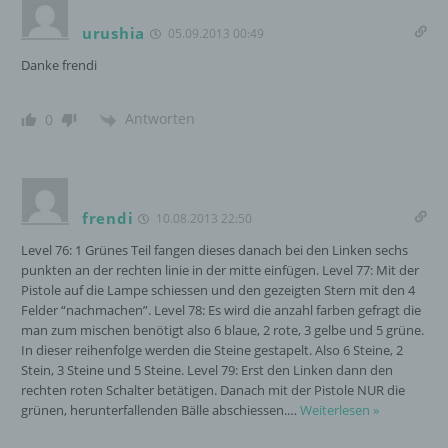
urushia
05.09.2013 00:49
g) Verantwortlicher oder für die Verarbeitung
Verantwortlicher
Danke frendi
Verantwortlicher oder für die Verarbeitung
Antworten
0
Verantwortlicher ist die natürliche oder
juristische Person, Behörde, Einrichtung
oder andere Stelle, die allein oder
gemeinsam mit anderen über die Zwecke
und Mittel der Verarbeitung von
frendi
10.08.2013 22:50
personenbezogenen Daten entscheidet.
Sind die Zwecke und Mittel dieser
Level 76: 1 Grünes Teil fangen dieses danach bei den Linken sechs
Verarbeitung durch das Unionsrecht oder
punkten an der rechten linie in der mitte einfügen. Level 77: Mit der
das Recht der Mitgliedstaaten vorgegeben,
Pistole auf die Lampe schiessen und den gezeigten Stern mit den 4
so kann der Verantwortliche
Felder “nachmachen”. Level 78: Es wird die anzahl farben gefragt die
beziehungsweise können die bestimmten
man zum mischen benötigt also 6 blaue, 2 rote, 3 gelbe und 5 grüne.
Kriterien seiner Benennung nach dem
In dieser reihenfolge werden die Steine gestapelt. Also 6 Steine, 2
Unionsrecht oder dem Recht der
Stein, 3 Steine und 5 Steine. Level 79: Erst den Linken dann den
Mitgliedstaaten vorgesehen werden.
rechten roten Schalter betätigen. Danach mit der Pistole NUR die
grünen, herunterfallenden Bälle abschiessen.
…
Weiterlesen »