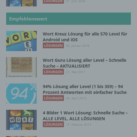
18069 Lambrechtshagen
LÖSUNGEN
01. Juni 2024
DE
Empfehlenswert
Wort Kreuz Lösung für alle 570 Level für
Cookies / SessionStorage / LocalStorage
Android und iOS
LÖSUNGEN
05. Januar 2018
Die Internetseiten verwenden teilweise so
genannte Cookies, LocalStorage und
Wort Guru Lösung aller Level – Schnelle
SessionStorage. Dies dient dazu, unser Angebot
Suche – AKTUALISIERT
nutzerfreundlicher, effektiver und sicherer zu
LÖSUNGEN
21. Mai 2017
machen. Local Storage und SessionStorage ist
eine Technologie, mit welcher ihr Browser Daten
auf Ihrem Computer oder mobilen Gerät
94% Lösung aller Level (1 bis 359) – 94
abspeichert. Cookies sind Textdateien, welche
Prozent Antworten mit einfacher Suche
über einen Internetbrowser auf einem
LÖSUNGEN
09. April 2015
Computersystem abgelegt und gespeichert
werden. Sie können die Verwendung von Cookies,
4 Bilder 1 Wort Lösung: Schnelle Suche –
LocalStorage und SessionStorage durch
ALLE LEVEL, ALLE LÖSUNGEN
entsprechende Einstellung in Ihrem Browser
LÖSUNGEN
17. Februar 2015
verhindern.