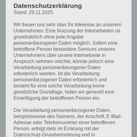
Baum fallen.
Datenschutzerklärung
Stand: 29.11.2025
Nimm die Schaufel zur Lösung von Level 63 auf und aktiviere diese.
Im linken Feld gräbst du nun bis ein Schlüssel erscheint. Diesen
Wir freuen uns sehr über Ihr Interesse an unserem
nimmst du auf. Im letzten Schritt klickst du solange auf die Pflanze
Unternehmen. Eine Nutzung der Internetseiten ist
links neben der Tür bis diese aus dem Bild ist und du den Schlüssel
grundsätzlich ohne jede Angabe
reinstecken kannst. Erneut auf den Schlüssel klicken und auch Level
personenbezogener Daten möglich. Sofern eine
63 ist gelöst.
betroffene Person besondere Services unseres
Unternehmens über unsere Internetseite in
Level 64 Walkthrough:
Im ersten Schritt neigst du dein Android
Anspruch nehmen möchte, könnte jedoch eine
bzw. iOS Gerät nach unten, damit der rote Ball wegfällt. Nun kannst
Verarbeitung personenbezogener Daten
du den Hammer nehmen, um die drei Felder, wie an der Wand
erforderlich werden. Ist die Verarbeitung
gekennzeichnet aufzubrechen (einfach auf den Boden tippen an der
personenbezogener Daten erforderlich und
entsprechenden Stelle). Das war der Walkthrough für Level 64 von
besteht für eine solche Verarbeitung keine
Dooors.
gesetzliche Grundlage, holen wir generell eine
Einwilligung der betroffenen Person ein.
Dooors Level 65 Lösung:
Komplizierter wird hier schon Level 65 von
Dooors. Hier muss man die Pistole nutzen, um die Ziele von links
Die Verarbeitung personenbezogener Daten,
nach rechts abzuschießen bis man die Farbreihenfolge sieht. Wir
beispielsweise des Namens, der Anschrift, E-Mail-
tippen erneut auf die Pistole, um diese zu deaktivieren.
Adresse oder Telefonnummer einer betroffenen
Person, erfolgt stets im Einklang mit der
Wir startet nun außen bei rot und gehen dann ins innere (gelb). Die
Datenschutz-Grundverordnung und in