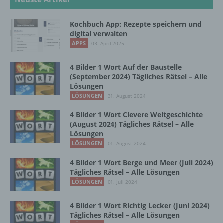
einer Erklärung oder einer sonstigen
eindeutigen bestätigenden Handlung, mit der
Kochbuch App: Rezepte speichern und
die betroffene Person zu verstehen gibt, dass
digital verwalten
sie mit der Verarbeitung der sie betreffenden
APPS
03. April 2025
personenbezogenen Daten einverstanden
ist.
4 Bilder 1 Wort Auf der Baustelle
(September 2024) Tägliches Rätsel – Alle
Lösungen
Name und Anschrift des für die Verarbeitung
LÖSUNGEN
31. August 2024
Verantwortlichen
4 Bilder 1 Wort Clevere Weltgeschichte
(August 2024) Tägliches Rätsel – Alle
Verantwortlicher im Sinne der Datenschutz-
Lösungen
Grundverordnung, sonstiger in den Mitgliedstaaten
LÖSUNGEN
01. August 2024
der Europäischen Union geltenden
Datenschutzgesetze und anderer Bestimmungen
4 Bilder 1 Wort Berge und Meer (Juli 2024)
mit datenschutzrechtlichem Charakter ist die:
Tägliches Rätsel – Alle Lösungen
LÖSUNGEN
01. Juli 2024
InnoMobile GmbH
Schlehenweg 20
4 Bilder 1 Wort Richtig Lecker (Juni 2024)
Tägliches Rätsel – Alle Lösungen