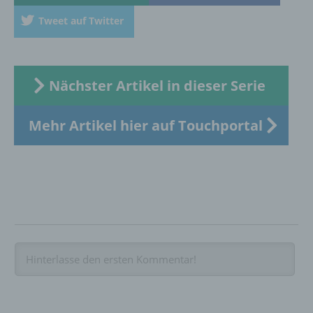
natürlichen Person zugewiesen werden.
Tweet auf Twitter
g) Verantwortlicher oder für die Verarbeitung
Verantwortlicher
Nächster Artikel in dieser Serie
Verantwortlicher oder für die Verarbeitung
Verantwortlicher ist die natürliche oder
juristische Person, Behörde, Einrichtung
Mehr Artikel hier auf Touchportal
oder andere Stelle, die allein oder
gemeinsam mit anderen über die Zwecke
und Mittel der Verarbeitung von
personenbezogenen Daten entscheidet.
Sind die Zwecke und Mittel dieser
Verarbeitung durch das Unionsrecht oder
das Recht der Mitgliedstaaten vorgegeben,
so kann der Verantwortliche
beziehungsweise können die bestimmten
Kriterien seiner Benennung nach dem
Unionsrecht oder dem Recht der
Mitgliedstaaten vorgesehen werden.