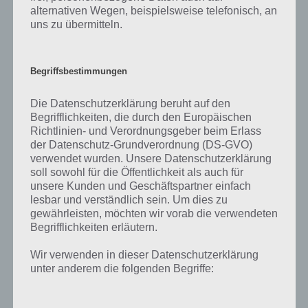
des Eingangs vom Zoo
alternativen Wegen, beispielsweise telefonisch, an
uns zu übermitteln.
Um die in Schritt 2 genannten Objekte platziereren zu können,
benötigst du Zoo-Darlehen. Hast du genügend davon, kannst du auf
“Ausrüsten” tippen und stellst das Objekt dann einzig in den farblich
Begriffsbestimmungen
hervorgehebobenen Bereich des Eingangs vom Zoo.
Die Datenschutzerklärung beruht auf den
Schritt 4: Der letzte Preis
Begrifflichkeiten, die durch den Europäischen
Richtlinien- und Verordnungsgeber beim Erlass
der Datenschutz-Grundverordnung (DS-GVO)
Wenn du bspw. bei der Emu-Erfahrung den letzten Preis
verwendet wurden. Unsere Datenschutzerklärung
freischaltest, erhälst du erneut eine Emu-Erfahrung und kannst nun
soll sowohl für die Öffentlichkeit als auch für
wieder von vorne starten und erhälst dann erneut wieder die
unsere Kunden und Geschäftspartner einfach
Objekte, die Bonus bringen!
lesbar und verständlich sein. Um dies zu
gewährleisten, möchten wir vorab die verwendeten
Begrifflichkeiten erläutern.
Übersicht: Diese Objekte bringen
Prozente!
Wir verwenden in dieser Datenschutzerklärung
unter anderem die folgenden Begriffe:
Die nachfolgende Tabelle beinhaltet alle Objekte, die einen Bonus
bringen inklusive Angabe