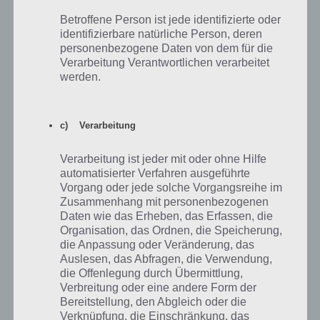
Schlammgruben,
Tier)
Primaten-
Betroffene Person ist jede identifizierte oder
Klettergerüst
identifizierbare natürliche Person, deren
personenbezogene Daten von dem für die
Bestiarium
Akt 2 Gehege
2625
3.75%
Verarbeitung Verantwortlichen verarbeitet
werden.
Hilarium-Pool, Große
2000
Baumwurzel,
Bestiarium
(+1500
2.75%
Baumstumpf-Fauna
Tier)
c) Verarbeitung
Große Ebene
Akt 3 Gehege
3150
4.5%
Verarbeitung ist jeder mit oder ohne Hilfe
Wiese,
2000
automatisierter Verfahren ausgeführte
Schattenspendender
Große Ebene
(+1500
2.75%
Vorgang oder jede solche Vorgangsreihe im
Baum, Felsformation
Tier)
Zusammenhang mit personenbezogenen
Daten wie das Erheben, das Erfassen, die
Organisation, das Ordnen, die Speicherung,
die Anpassung oder Veränderung, das
Auslesen, das Abfragen, die Verwendung,
Fazit: Kurzfassung, wie der Bonus erhöht
die Offenlegung durch Übermittlung,
wird
Verbreitung oder eine andere Form der
Bereitstellung, den Abgleich oder die
Verknüpfung, die Einschränkung, das
Kurzum musst du folgendes machen: