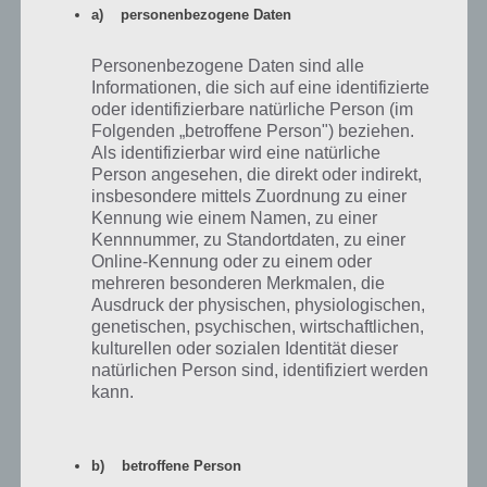
a) personenbezogene Daten
Zoo-
Objekt
Wo zu finden?
Bonus
Darlehen
Personenbezogene Daten sind alle
Informationen, die sich auf eine identifizierte
Die Emu-Erfahrung
Gehege
900
1.25%
oder identifizierbare natürliche Person (im
Folgenden „betroffene Person") beziehen.
Ententeich,
750
Als identifizierbar wird eine natürliche
Heuballen,
Emu-Erfahrung
(+500
1%
Person angesehen, die direkt oder indirekt,
Streichelzoo-Vordach
Tier)
insbesondere mittels Zuordnung zu einer
Kennung wie einem Namen, zu einer
Land der Großkatzen
Gehege
1575
2.25%
Kennnummer, zu Standortdaten, zu einer
Online-Kennung oder zu einem oder
Großkatzen-
mehreren besonderen Merkmalen, die
Spielbereich,
1000
Land der
Ausdruck der physischen, physiologischen,
Faulenzer-Felsen für
(+750
1.5%
Großkatzen
Großkatzen,
Tier)
genetischen, psychischen, wirtschaftlichen,
Großkatzen-Bachlauf
kulturellen oder sozialen Identität dieser
natürlichen Person sind, identifiziert werden
Pavianparadies
Akt 2 Gehege
1875
2.75%
kann.
Dschungel-
Ruhebereich,
1500
b) betroffene Person
Dschungel-
Pavianparadies
(+1000
2%