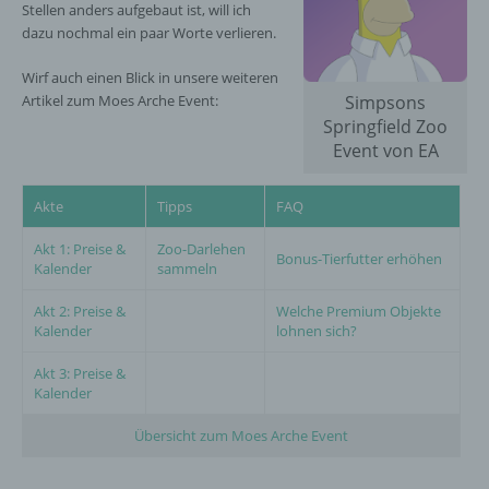
Stellen anders aufgebaut ist, will ich
dazu nochmal ein paar Worte verlieren.
Wirf auch einen Blick in unsere weiteren
Artikel zum Moes Arche Event:
Simpsons
Springfield Zoo
Event von EA
Akte
Tipps
FAQ
Akt 1: Preise &
Zoo-Darlehen
Bonus-Tierfutter erhöhen
Kalender
sammeln
Akt 2: Preise &
Welche Premium Objekte
Kalender
lohnen sich?
Akt 3: Preise &
Kalender
Übersicht zum Moes Arche Event