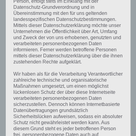
Person, erfolgt stets im Einklang mit der
Datenschutz-Grundverordnung und in
Übereinstimmung mit den für uns geltenden
landesspezifischen Datenschutzbestimmungen.
Mittels dieser Datenschutzerklärung möchte unser
Unternehmen die Öffentlichkeit über Art, Umfang
und Zweck der von uns erhobenen, genutzten und
verarbeiteten personenbezogenen Daten
informieren. Ferner werden betroffene Personen
mittels dieser Datenschutzerklärung über die ihnen
zustehenden Rechte aufgeklärt.
Wir haben als für die Verarbeitung Verantwortlicher
zahlreiche technische und organisatorische
Maßnahmen umgesetzt, um einen möglichst
lückenlosen Schutz der über diese Internetseite
Bei den Gehege-Aufrüstungen gibt es die
verarbeiteten personenbezogenen Daten
Dekorationen, die dir Bonus bringen (wie hier den
sicherzustellen. Dennoch können Internetbasierte
Ententeich)
Datenübertragungen grundsätzlich
Sicherheitslücken aufweisen, sodass ein absoluter
Schutz nicht gewährleistet werden kann. Aus
diesem Grund steht es jeder betroffenen Person
Schritt 3: Platziere die Objekte im Bereich
frei, personenbezogene Daten auch auf