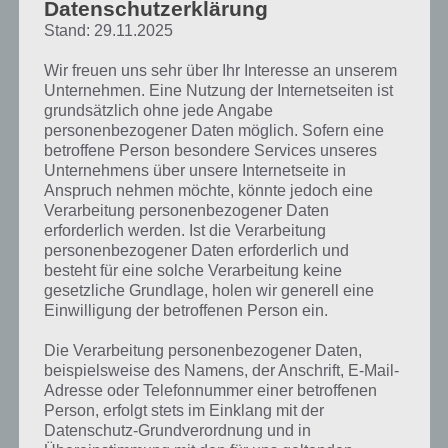
GLORY – KOSTENLOSES TOWER
Datenschutzerklärung
Stand: 29.11.2025
DEFENSE SPIEL
Wir freuen uns sehr über Ihr Interesse an unserem
PAUL STELZER
-
02. FEBRUAR 2012
Unternehmen. Eine Nutzung der Internetseiten ist
Guns'n'Glory gehört zu meinen Lieblingsspielen auf
grundsätzlich ohne jede Angabe
meinem Android Smartphone. Warum? Es ist ein
personenbezogener Daten möglich. Sofern eine
Tower Defense Spiel, wo man selber sich positionieren
betroffene Person besondere Services unseres
kann, um die Gegner zu vernichten.…
Unternehmens über unsere Internetseite in
Anspruch nehmen möchte, könnte jedoch eine
Verarbeitung personenbezogener Daten
erforderlich werden. Ist die Verarbeitung
personenbezogener Daten erforderlich und
APPS
besteht für eine solche Verarbeitung keine
WHATSAPP MESSENGER: MIT
gesetzliche Grundlage, holen wir generell eine
Einwilligung der betroffenen Person ein.
FREUNDEN CHATTEN OHNE SMS
KOSTEN
Die Verarbeitung personenbezogener Daten,
beispielsweise des Namens, der Anschrift, E-Mail-
PAUL STELZER
-
22. JANUAR 2012
Adresse oder Telefonnummer einer betroffenen
Der WhatsApp Messenger ist sowohl im iTunes Store,
Person, erfolgt stets im Einklang mit der
Datenschutz-Grundverordnung und in
als auch im Android Market einer der bekanntesten