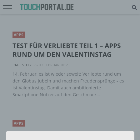
APPS
TEST FÜR VERLIEBTE TEIL 1 – APPS
RUND UM DEN VALENTINSTAG
PAUL STELZER
-
09. FEBRUAR 2012
14. Februar, es ist wieder soweit: Verliebte rund um
den Globus jubeln und machen Freudensprünge - es
ist Valentinstag. Damit auch ambitionierte
Smartphone Nutzer auf den Geschmack…
APPS
ANDROID APP REVIEW: GUNS N