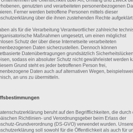
 Unternehmen die Öffentlichkeit über Art, Umfang und Zweck de
rhobenen, genutzten und verarbeiteten personenbezogenen Da
ackup in der Cloud speichern (Schritt 3) – erfordert Heliu
mieren. Ferner werden betroffene Personen mittels dieser
schutzerklärung über die ihnen zustehenden Rechte aufgeklärt
Backup auf dem neuen Android Smartphone wiederherstellen
aben als für die Verarbeitung Verantwortlicher zahlreiche techn
rganisatorische Maßnahmen umgesetzt, um einen möglichst
nlosen Schutz der über diese Internetseite verarbeiteten
chritt 1: Helium App Sync and B
nenbezogenen Daten sicherzustellen. Dennoch können
netbasierte Datenübertragungen grundsätzlich Sicherheitslücke
stallieren
isen, sodass ein absoluter Schutz nicht gewährleistet werden k
iesem Grund steht es jeder betroffenen Person frei,
nenbezogene Daten auch auf alternativen Wegen, beispielswe
diesem Tutorial nutzen wir Helium App Sync and Backup. 
onisch, an uns zu übermitteln.
 Premium Version zu kaufen, denn hiermit könnt ihr das Ba
ud (bspw. Google Drive oder Dropbox) speichern und könnt
rufen und so auf eurem neuen Smartphone nutzen ohne d
iffsbestimmungen
übertragen. Die Premiumverison kostet zwar gut 4 Euro, is
atenschutzerklärung beruht auf den Begrifflichkeiten, die durch
äischen Richtlinien- und Verordnungsgeber beim Erlass der
p: Nutze zunächst die kostenlose Version und speichere d
schutz-Grundverordnung (DS-GVO) verwendet wurden. Unser
pbox. Hat das geklappt, starte Helium App Sync auf de
schutzerklärung soll sowohl für die Öffentlichkeit als auch für u