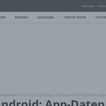
Startseite
Unser
EWS
REVIEWS
LÖSUNGEN
TIPPS & TRICKS
TUTOR
chportal
>
Android: App-Daten auf neues Handy übertrage
ndroid: App-Daten