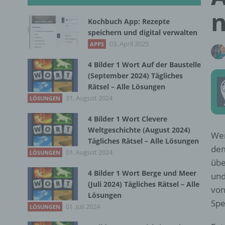
n
Kochbuch App: Rezepte
speichern und digital verwalten
03. April 2025
APPS
4 Bilder 1 Wort Auf der Baustelle
(September 2024) Tägliches
Rätsel – Alle Lösungen
31. August 2024
LÖSUNGEN
4 Bilder 1 Wort Clevere
Weltgeschichte (August 2024)
Wer
Tägliches Rätsel – Alle Lösungen
dem
01. August 2024
LÖSUNGEN
übe
4 Bilder 1 Wort Berge und Meer
und
(Juli 2024) Tägliches Rätsel – Alle
von
Lösungen
Spe
01. Juli 2024
LÖSUNGEN