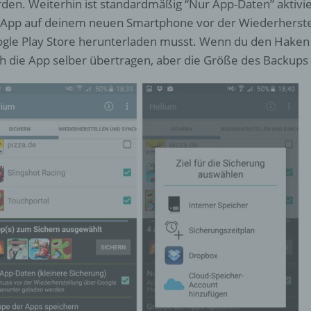
den. Weiterhin ist standardmäßig “Nur App-Daten” aktivier
d) Einschränkung der Verarbeitung
 App auf deinem neuen Smartphone vor der Wiederherste
Einschränkung der Verarbeitung ist die Markierung gespeichert
gle Play Store herunterladen musst. Wenn du den Haken 
personenbezogener Daten mit dem Ziel, ihre künftige Verarbeit
h die App selber übertragen, aber die Größe des Backups 
einzuschränken.
e) Profiling
Profiling ist jede Art der automatisierten Verarbeitung
personenbezogener Daten, die darin besteht, dass diese
personenbezogenen Daten verwendet werden, um bestimmte
persönliche Aspekte, die sich auf eine natürliche Person bezie
zu bewerten, insbesondere, um Aspekte bezüglich Arbeitsleistu
wirtschaftlicher Lage, Gesundheit, persönlicher Vorlieben, Inter
Zuverlässigkeit, Verhalten, Aufenthaltsort oder Ortswechsel die
natürlichen Person zu analysieren oder vorherzusagen.
f) Pseudonymisierung