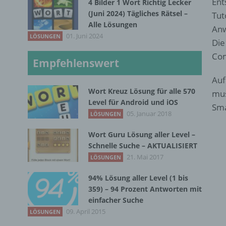
Ent
4 Bilder 1 Wort Richtig Lecker
(Juni 2024) Tägliches Rätsel –
Tut
Alle Lösungen
Anw
01. Juni 2024
LÖSUNGEN
Die
Com
Empfehlenswert
Auf
Wort Kreuz Lösung für alle 570
mus
Level für Android und iOS
Sma
05. Januar 2018
LÖSUNGEN
Wort Guru Lösung aller Level –
Schnelle Suche – AKTUALISIERT
21. Mai 2017
LÖSUNGEN
94% Lösung aller Level (1 bis
359) – 94 Prozent Antworten mit
einfacher Suche
09. April 2015
LÖSUNGEN