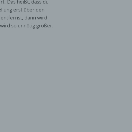
t. Das heißt, dass du
llung erst über den
er
entfernst, dann wird
ung
wird so unnötig größer.
hen,
ng,
essen,
ser