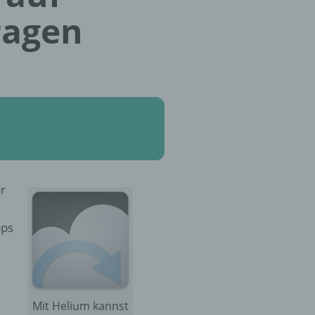
ragen
r
pps
Mit Helium kannst