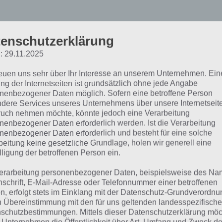
enschutzerklärung
: 29.11.2025
pp-Daten auf dein neues
reuen uns sehr über Ihr Interesse an unserem Unternehmen. Ein
ng der Internetseiten ist grundsätzlich ohne jede Angabe
martphone übertragen
nenbezogener Daten möglich. Sofern eine betroffene Person
dere Services unseres Unternehmens über unsere Internetseite
uch nehmen möchte, könnte jedoch eine Verarbeitung
nenbezogener Daten erforderlich werden. Ist die Verarbeitung
or wir loslegen, musst du folgende Dinge erledigen:
nenbezogener Daten erforderlich und besteht für eine solche
beitung keine gesetzliche Grundlage, holen wir generell eine
elium App Sync auf deinem alten Android Smartphone install
lligung der betroffenen Person ein.
erarbeitung personenbezogener Daten, beispielsweise des Na
elium App Sync auf deinem neuen Android Smartphone instal
nschrift, E-Mail-Adresse oder Telefonnummer einer betroffenen
n, erfolgt stets im Einklang mit der Datenschutz-Grundverordnu
elium App Sync auf deinem Rechner installieren (
www.cloc
n Übereinstimmung mit den für uns geltenden landesspezifisch
schutzbestimmungen. Mittels dieser Datenschutzerklärung mö
ackup auf deinem alten Android Smartphone anlegen (Schri