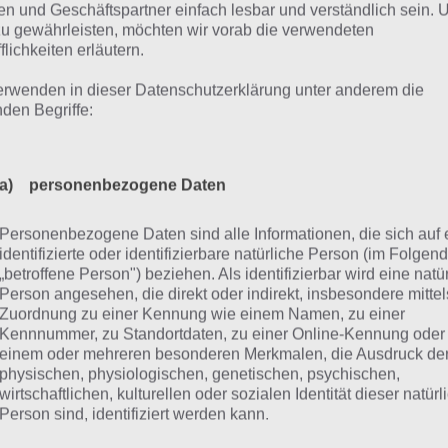
e bis zur Cloudvariante. Hat es bis hierhin geklappt, mu
n und Geschäftspartner einfach lesbar und verständlich sein.
zu gewährleisten, möchten wir vorab die verwendeten
fen, um so das Backup aus der Cloud wiederherzustellen.
flichkeiten erläutern.
erwenden in dieser Datenschutzerklärung unter anderem die
Unbekannte App
nden Begriffe:
Entwickler:
ClockworkMod
Preis:
3,71 €
a) personenbezogene Daten
Personenbezogene Daten sind alle Informationen, die sich auf 
Helium - App Sync and Backup
identifizierte oder identifizierbare natürliche Person (im Folgen
Entwickler:
ClockworkMod
„betroffene Person") beziehen. Als identifizierbar wird eine natü
Person angesehen, die direkt oder indirekt, insbesondere mittel
Preis:
Kostenlos
Zuordnung zu einer Kennung wie einem Namen, zu einer
Kennnummer, zu Standortdaten, zu einer Online-Kennung oder
einem oder mehreren besonderen Merkmalen, die Ausdruck de
 deinem PC musst du Helium installieren. Die Software ist
physischen, physiologischen, genetischen, psychischen,
tänden musst du noch Treiber für dein Smartphone installi
wirtschaftlichen, kulturellen oder sozialen Identität dieser natür
bindung zwischen Smartphone und der Helium Software nic
Person sind, identifiziert werden kann.
ks dazu sind in der Software hinterlegt.