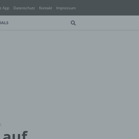
e App
Datenschutz
Kontakt
Impressum
IALS
n
 auf