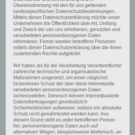
Übereinstimmung mit den für uns geltenden
landesspezifischen Datenschutzbestimmungen.
Mittels dieser Datenschutzerklärung möchte unser
Unternehmen die Öffentlichkeit über Art, Umfang
und Zweck der von uns erhobenen, genutzten und
verarbeiteten personenbezogenen Daten
informieren. Ferner werden betroffene Personen
TheEndApp Tipps und Tricks
mittels dieser Datenschutzerklärung über die ihnen
zustehenden Rechte aufgeklärt.
Kommen wir nun zu den Tipps und Tricks rund um TheEndApp. Das
Besondere an dieser App sind die Challenges. Es empfhielt sich diese
Wir haben als für die Verarbeitung Verantwortlicher
zu machen, denn dann warten gute Belohnungen auf einen. Bei
zahlreiche technische und organisatorische
jedem Lauf sollte man zudem versuchen soviele Duct Tapes wie
Maßnahmen umgesetzt, um einen möglichst
möglich aufzunehmen. Vor allem bei Challenge 2 kann man extrem
lückenlosen Schutz der über diese Internetseite
viele Tapes aufnehmen, während in Challenge 3 versucht werden soll
verarbeiteten personenbezogenen Daten
keine Duct Tapes aufzunehmen.
sicherzustellen. Dennoch können Internetbasierte
Datenübertragungen grundsätzlich
Sicherheitslücken aufweisen, sodass ein absoluter
Solltest du noch weitere Tipps und Tricks kennen, so melde dich
Schutz nicht gewährleistet werden kann. Aus
einfach in den Kommentaren.
diesem Grund steht es jeder betroffenen Person
frei, personenbezogene Daten auch auf
alternativen Wegen, beispielsweise telefonisch, an