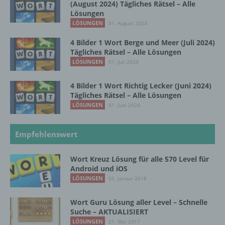
(August 2024) Tägliches Rätsel – Alle
Lösungen
LÖSUNGEN
01. August 2024
d) Einschränkung der Verarbeitung
4 Bilder 1 Wort Berge und Meer (Juli 2024)
Tägliches Rätsel – Alle Lösungen
Einschränkung der Verarbeitung ist die
Markierung gespeicherter
LÖSUNGEN
01. Juli 2024
personenbezogener Daten mit dem Ziel, ihre
künftige Verarbeitung einzuschränken.
4 Bilder 1 Wort Richtig Lecker (Juni 2024)
Tägliches Rätsel – Alle Lösungen
LÖSUNGEN
01. Juni 2024
e) Profiling
Empfehlenswert
Profiling ist jede Art der automatisierten
Verarbeitung personenbezogener Daten, die
Wort Kreuz Lösung für alle 570 Level für
darin besteht, dass diese
Android und iOS
personenbezogenen Daten verwendet
LÖSUNGEN
05. Januar 2018
werden, um bestimmte persönliche Aspekte,
die sich auf eine natürliche Person beziehen,
zu bewerten, insbesondere, um Aspekte
Wort Guru Lösung aller Level – Schnelle
bezüglich Arbeitsleistung, wirtschaftlicher
Suche – AKTUALISIERT
Lage, Gesundheit, persönlicher Vorlieben,
LÖSUNGEN
21. Mai 2017