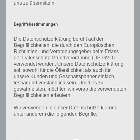
TheEndApp Cheats
uns zu übermitteln.
Da die Nachfrage nach Cheats immer recht hoch ist, auch hier ein
kurzes Wort zum Thema Cheats für TheEndApp. Leider gibt es bei
Begriffsbestimmungen
den meisten Apps für Android und iOS keine Cheats. Das hat den
Grund, dass die Entwickler durch In App Käufe natürlich Umsatz
Die Datenschutzerklärung beruht auf den
machen wollen, sodass Cheats verboten und auch unterbunden
Begrifflichkeiten, die durch den Europäischen
werden. Dementsprechend gibt es leider keine Cheats für
Richtlinien- und Verordnungsgeber beim Erlass
TheEndApp.
der Datenschutz-Grundverordnung (DS-GVO)
verwendet wurden. Unsere Datenschutzerklärung
soll sowohl für die Öffentlichkeit als auch für
unsere Kunden und Geschäftspartner einfach
lesbar und verständlich sein. Um dies zu
Auf WhatsApp teilen
Teilen auf Facebook
gewährleisten, möchten wir vorab die verwendeten
Begrifflichkeiten erläutern.
Tweet auf Twitter
Wir verwenden in dieser Datenschutzerklärung
unter anderem die folgenden Begriffe:
Mehr Artikel hier auf Touchportal
a) personenbezogene Daten