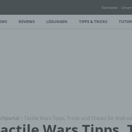
Startseite
Unser
EWS
REVIEWS
LÖSUNGEN
TIPPS & TRICKS
TUTOR
chportal
>
Tactile Wars Tipps, Tricks und Cheats für Androi
actile Wars Tipps, 