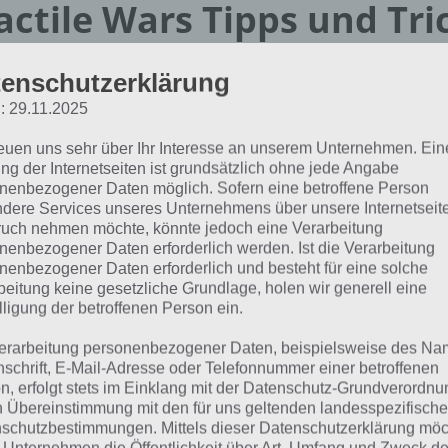
actile Wars Tipps und Tri
men wir zunächst zum Thema Tipps und Tricks für Tactil
enschutzerklärung
dest du noch ein Wort zum Thema Cheats und danach die
: 29.11.2025
tile Wars für Android und iOS.
reuen uns sehr über Ihr Interesse an unserem Unternehmen. Ein
ng der Internetseiten ist grundsätzlich ohne jede Angabe
it du direkt zum Thema springen kannst, das dich interess
nenbezogener Daten möglich. Sofern eine betroffene Person
rsicht zu diesem Artikel parat:
dere Services unseres Unternehmens über unsere Internetseite
uch nehmen möchte, könnte jedoch eine Verarbeitung
nenbezogener Daten erforderlich werden. Ist die Verarbeitung
dex]
nenbezogener Daten erforderlich und besteht für eine solche
beitung keine gesetzliche Grundlage, holen wir generell eine
lligung der betroffenen Person ein.
ctile Wars Tipps zum Angriff: Di
erarbeitung personenbezogener Daten, beispielsweise des Na
ormation
nschrift, E-Mail-Adresse oder Telefonnummer einer betroffenen
n, erfolgt stets im Einklang mit der Datenschutz-Grundverordnu
n Übereinstimmung mit den für uns geltenden landesspezifisch
 wichtigste in Tactile Wars ist wohl der Kampf und deshalb 
schutzbestimmungen. Mittels dieser Datenschutzerklärung mö
inn ein paar Tipps zum Kampf mit auf den Weg geben. In 