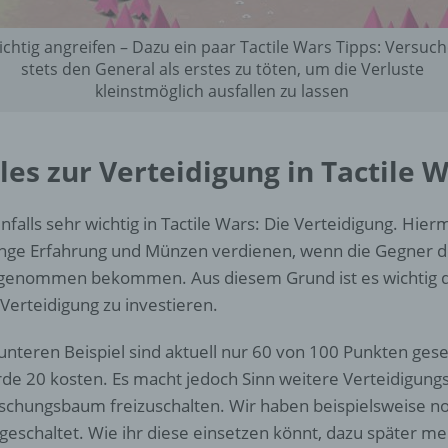
d) Einschränkung der Verarbeitung
ichtig angreifen – Dazu ein paar Tactile Wars Tipps: Versuch
Einschränkung der Verarbeitung ist die Markierung gespeichert
stets den General als erstes zu töten, um die Verluste
personenbezogener Daten mit dem Ziel, ihre künftige Verarbeit
kleinstmöglich ausfallen zu lassen
einzuschränken.
les zur Verteidigung in Tactile 
e) Profiling
Profiling ist jede Art der automatisierten Verarbeitung
nfalls sehr wichtig in Tactile Wars: Die Verteidigung. Hier
personenbezogener Daten, die darin besteht, dass diese
ge Erfahrung und Münzen verdienen, wenn die Gegner de
personenbezogenen Daten verwendet werden, um bestimmte
persönliche Aspekte, die sich auf eine natürliche Person bezie
genommen bekommen. Aus diesem Grund ist es wichtig di
zu bewerten, insbesondere, um Aspekte bezüglich Arbeitsleistu
 Verteidigung zu investieren.
wirtschaftlicher Lage, Gesundheit, persönlicher Vorlieben, Inter
Zuverlässigkeit, Verhalten, Aufenthaltsort oder Ortswechsel die
unteren Beispiel sind aktuell nur 60 von 100 Punkten gese
natürlichen Person zu analysieren oder vorherzusagen.
de 20 kosten. Es macht jedoch Sinn weitere Verteidigun
schungsbaum freizuschalten. Wir haben beispielsweise n
f) Pseudonymisierung
igeschaltet. Wie ihr diese einsetzen könnt, dazu später me