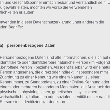
n und Geschäftspartner einfach lesbar und verständlich sein.
zu gewährleisten, möchten wir vorab die verwendeten
flichkeiten erläutern.
erwenden in dieser Datenschutzerklärung unter anderem die
nden Begriffe:
a) personenbezogene Daten
Personenbezogene Daten sind alle Informationen, die sich auf 
identifizierte oder identifizierbare natürliche Person (im Folgen
ndere beim Kampf von Tactile Wars stetig deine Formation, 
„betroffene Person") beziehen. Als identifizierbar wird eine natü
nach Situation
Person angesehen, die direkt oder indirekt, insbesondere mittel
Zuordnung zu einer Kennung wie einem Namen, zu einer
nachfolgenden Tactile Wars Screenshots ein Beispiel, warum
Kennnummer, zu Standortdaten, zu einer Online-Kennung oder
einem oder mehreren besonderen Merkmalen, die Ausdruck de
ts einen Überblick über den Gegner zu verschaffen. Der G
physischen, physiologischen, genetischen, psychischen,
en im Kreis.
wirtschaftlichen, kulturellen oder sozialen Identität dieser natür
Person sind, identifiziert werden kann.
sprechend solltest du deine Truppen nach unten ziehen, 