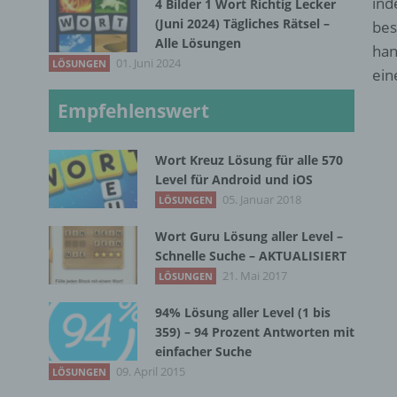
ind
4 Bilder 1 Wort Richtig Lecker
(Juni 2024) Tägliches Rätsel –
bes
Alle Lösungen
han
01. Juni 2024
LÖSUNGEN
ein
Empfehlenswert
Wort Kreuz Lösung für alle 570
Level für Android und iOS
05. Januar 2018
LÖSUNGEN
Wort Guru Lösung aller Level –
Schnelle Suche – AKTUALISIERT
21. Mai 2017
LÖSUNGEN
94% Lösung aller Level (1 bis
359) – 94 Prozent Antworten mit
einfacher Suche
09. April 2015
LÖSUNGEN