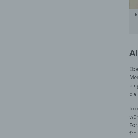
R
Al
Ebe
Men
ein
die
Im 
wür
For
fre