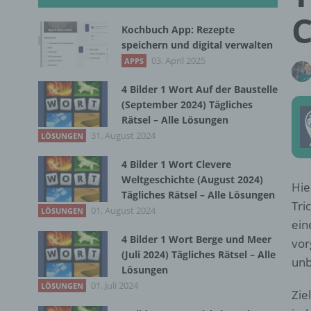
C
Kochbuch App: Rezepte
speichern und digital verwalten
03. April 2025
APPS
4 Bilder 1 Wort Auf der Baustelle
(September 2024) Tägliches
Rätsel – Alle Lösungen
31. August 2024
LÖSUNGEN
4 Bilder 1 Wort Clevere
Weltgeschichte (August 2024)
Hie
Tägliches Rätsel – Alle Lösungen
Tri
01. August 2024
LÖSUNGEN
ein
4 Bilder 1 Wort Berge und Meer
vor
(Juli 2024) Tägliches Rätsel – Alle
unb
Lösungen
01. Juli 2024
LÖSUNGEN
Zie