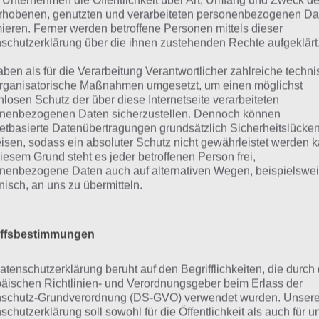
 Unternehmen die Öffentlichkeit über Art, Umfang und Zweck de
tels Gesten die Formation deiner Einheiten ändern.
rhobenen, genutzten und verarbeiteten personenbezogenen Da
mieren. Ferner werden betroffene Personen mittels dieser
schutzerklärung über die ihnen zustehenden Rechte aufgeklärt
u solltest du stets auf die feindlichen Einheiten achten, d
mst du ohne Verluste durch die gegnerischen Einheiten,
aben als für die Verarbeitung Verantwortlicher zahlreiche techn
eral tötest. Das ist immer derjenige, der die Fahne in der
rganisatorische Maßnahmen umgesetzt, um einen möglichst
nlosen Schutz der über diese Internetseite verarbeiteten
nenbezogenen Daten sicherzustellen. Dennoch können
nachfolgenden Screenshot haben wir mal einige Formation
netbasierte Datenübertragungen grundsätzlich Sicherheitslücke
nst du deine Truppen im Halbkreis, in gerader Linie oder
isen, sodass ein absoluter Schutz nicht gewährleistet werden k
iesem Grund steht es jeder betroffenen Person frei,
stellen. Dazu gibt es noch tausende weitere Möglichkeiten
nenbezogene Daten auch auf alternativen Wegen, beispielswe
isformation, als Rechteck und vieles mehr. Wenn du dich
onisch, an uns zu übermitteln.
hst, dann kannst du die Minen problemlos durchlaufen.
iffsbestimmungen
atenschutzerklärung beruht auf den Begrifflichkeiten, die durch
äischen Richtlinien- und Verordnungsgeber beim Erlass der
schutz-Grundverordnung (DS-GVO) verwendet wurden. Unser
schutzerklärung soll sowohl für die Öffentlichkeit als auch für u