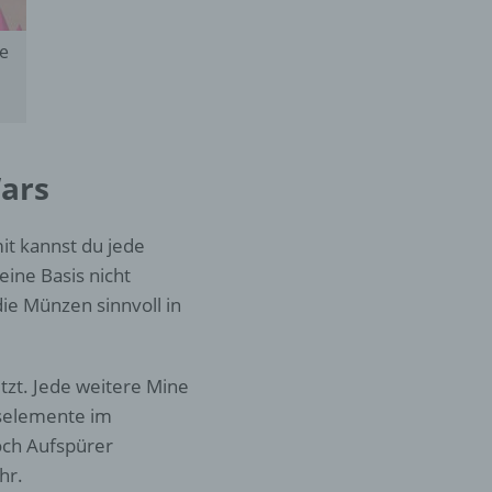
e
er
ung
Wars
mit kannst du jede
ine Basis nicht
hen,
e Münzen sinnvoll in
ng,
essen,
ser
tzt. Jede weitere Mine
gselemente im
och Aufspürer
hr.