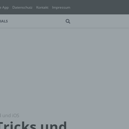
e App
Datenschutz
Kontakt
Impressum
IALS
d und iOS
Tricks und