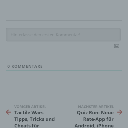
d) Einschränkung der Verarbeitung
Einschränkung der Verarbeitung ist die
Markierung gespeicherter
personenbezogener Daten mit dem Ziel, ihre
künftige Verarbeitung einzuschränken.
e) Profiling
0
KOMMENTARE
Profiling ist jede Art der automatisierten
Verarbeitung personenbezogener Daten, die
darin besteht, dass diese
personenbezogenen Daten verwendet
werden, um bestimmte persönliche Aspekte,
die sich auf eine natürliche Person beziehen,
VORIGER ARTIKEL
NÄCHSTER ARTIKEL
zu bewerten, insbesondere, um Aspekte
Tactile Wars
Quiz Run: Neue
bezüglich Arbeitsleistung, wirtschaftlicher
Tipps, Tricks und
Rate-App für
Lage, Gesundheit, persönlicher Vorlieben,
Cheats für
Android, iPhone
Interessen, Zuverlässigkeit, Verhalten,