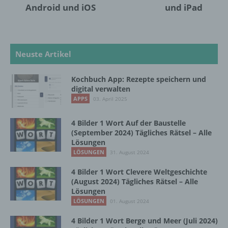
Android und iOS
und iPad
Aufenthaltsort oder Ortswechsel dieser
natürlichen Person zu analysieren oder
vorherzusagen.
Neuste Artikel
f) Pseudonymisierung
Kochbuch App: Rezepte speichern und
Pseudonymisierung ist die Verarbeitung
digital verwalten
personenbezogener Daten in einer Weise,
APPS
03. April 2025
auf welche die personenbezogenen Daten
ohne Hinzuziehung zusätzlicher
4 Bilder 1 Wort Auf der Baustelle
Informationen nicht mehr einer spezifischen
(September 2024) Tägliches Rätsel – Alle
betroffenen Person zugeordnet werden
Lösungen
können, sofern diese zusätzlichen
LÖSUNGEN
31. August 2024
Informationen gesondert aufbewahrt werden
und technischen und organisatorischen
4 Bilder 1 Wort Clevere Weltgeschichte
Maßnahmen unterliegen, die gewährleisten,
(August 2024) Tägliches Rätsel – Alle
dass die personenbezogenen Daten nicht
Lösungen
einer identifizierten oder identifizierbaren
LÖSUNGEN
01. August 2024
natürlichen Person zugewiesen werden.
4 Bilder 1 Wort Berge und Meer (Juli 2024)