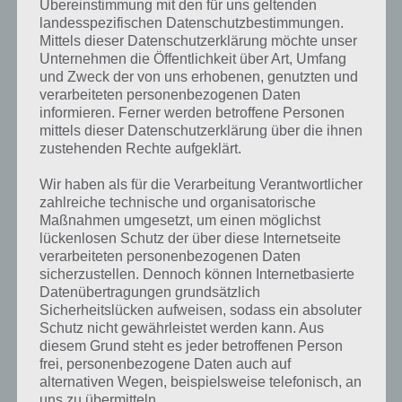
Nutze Power-Ups und knacke den Highscore
Übereinstimmung mit den für uns geltenden
landesspezifischen Datenschutzbestimmungen.
Mittels dieser Datenschutzerklärung möchte unser
Bei Pac-Man 256 handelt es sich um ein klassisches Highscore Spiel,
Unternehmen die Öffentlichkeit über Art, Umfang
denn Ziel ist es natürlich einen möglichst hohen Wert zu schaffen.
und Zweck der von uns erhobenen, genutzten und
Allerdings kann man mittels Power-Ups einen Vorteil verschaffen. So
verarbeiteten personenbezogenen Daten
kann man mit einem Laser starten oder einem Schild etc. Natürlich
informieren. Ferner werden betroffene Personen
kann man auch ohne Power-Ups Pac-Man 256 spielen, muss dann
mittels dieser Datenschutzerklärung über die ihnen
aber stets den richtigen Weg finden.
zustehenden Rechte aufgeklärt.
Wir haben als für die Verarbeitung Verantwortlicher
Trailer zu Pac-Man 256
zahlreiche technische und organisatorische
Maßnahmen umgesetzt, um einen möglichst
Damit du dir einen besseren Eindruck von Pac-Man 256 verschaffen
lückenlosen Schutz der über diese Internetseite
kannst, haben wir hier noch den offiziellen Trailer zum Spiel
verarbeiteten personenbezogenen Daten
angehängt. Dieser beinhaltet auch zahlreiche Gameplay Szenen. Hier
sicherzustellen. Dennoch können Internetbasierte
das Video:
Datenübertragungen grundsätzlich
Sicherheitslücken aufweisen, sodass ein absoluter
Schutz nicht gewährleistet werden kann. Aus
diesem Grund steht es jeder betroffenen Person
frei, personenbezogene Daten auch auf
alternativen Wegen, beispielsweise telefonisch, an
uns zu übermitteln.