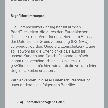
Begriffsbestimmungen
Die Datenschutzerklärung beruht auf den
Begrifflichkeiten, die durch den Europäischen
Richtlinien- und Verordnungsgeber beim Erlass
der Datenschutz-Grundverordnung (DS-GVO)
verwendet wurden. Unsere Datenschutzerklärung
soll sowohl für die Öffentlichkeit als auch für
App kostenlos herunterladen
unsere Kunden und Geschäftspartner einfach
lesbar und verständlich sein. Um dies zu
Man nehme ein allseits bekanntes Spielprinzip und setze dieses für
gewährleisten, möchten wir vorab die verwendeten
Smartphone und Tablet in abgewandelter Form um. So geschehen
Begrifflichkeiten erläutern.
bei Pac-Man 256. Pac-Man, Geister und Co in altbekannter Manier
verknüpft mit einem neuen Spielprinzip. Erstmals ist das Spiel
Wir verwenden in dieser Datenschutzerklärung
endlos, denn mit Pac-Man gilt es ein zufällig zusammengesetztes
unter anderem die folgenden Begriffe:
Labyrinth zu bestreiten. Dabei muss man die Dots einsammeln,
Geistern ausweichen und möglichst schnell nach oben kommen,
denn von unten her zerstört sich das Spielfeld in Form von Glitches
a) personenbezogene Daten
selber.