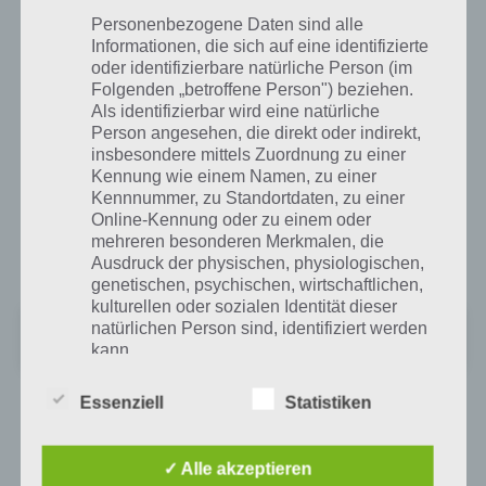
Pac-Man 256 kann im Google Play Store für Android und im iTunes
Personenbezogene Daten sind alle
Informationen, die sich auf eine identifizierte
App Store für iOS kostenlos heruntergeladen werden.
oder identifizierbare natürliche Person (im
Folgenden „betroffene Person") beziehen.
Als identifizierbar wird eine natürliche
Pac-Man 256 für Android im Google Play
Person angesehen, die direkt oder indirekt,
Store
insbesondere mittels Zuordnung zu einer
Kennung wie einem Namen, zu einer
Mit 4,4 Sternen kommt Pac-Man 256 auch bei den Android Spielern
Kennnummer, zu Standortdaten, zu einer
sehr gut an. Die App kann dazu im Google Play Store
Online-Kennung oder zu einem oder
heruntergeladen werden. Zur Installation wird Android 2.3.3 oder
mehreren besonderen Merkmalen, die
höher benötigt.
Ausdruck der physischen, physiologischen,
genetischen, psychischen, wirtschaftlichen,
kulturellen oder sozialen Identität dieser
PAC-MAN 256 - Endless Maze
natürlichen Person sind, identifiziert werden
Preis:
Kostenlos
kann.
Essenziell
Statistiken
App für iPhone, iPad und iPod Touch im
b) betroffene Person
iTunes App Store
✓ Alle akzeptieren
Betroffene Person ist jede identifizierte oder