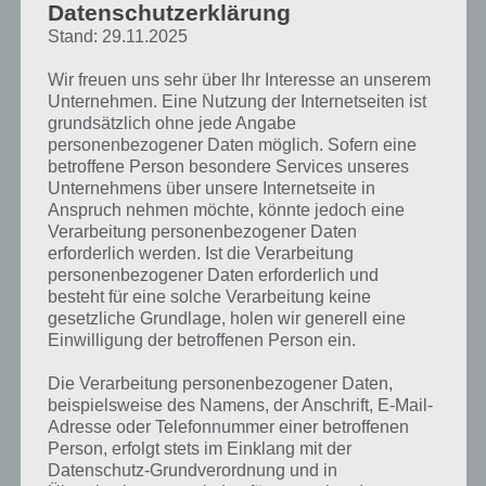
Datenschutzerklärung
setzt auf diesem Spielprinzip auf,
Stand: 29.11.2025
bringt das Ganze jedoch in einen
völlig neuen Kontext.
Wir freuen uns sehr über Ihr Interesse an unserem
Unternehmen. Eine Nutzung der Internetseiten ist
So wird das Spielfeld von unten her
grundsätzlich ohne jede Angabe
zerstört (durch Computerfehler),
personenbezogener Daten möglich. Sofern eine
sodass unser Pac-Man immer weiter
betroffene Person besondere Services unseres
nach oben muss. Auf diesem Weg
Unternehmens über unsere Internetseite in
sammelst du die “Dots” ein. Schaffst
Anspruch nehmen möchte, könnte jedoch eine
du, wie der Name schon vermuten
Verarbeitung personenbezogener Daten
lässt, 256, so gibt es eine besondere
Pac-Man 256
erforderlich werden. Ist die Verarbeitung
Überraschung (was genau verraten
Screenshot – (c)
personenbezogener Daten erforderlich und
wir hier natürlich nicht).
Bandai Namco
besteht für eine solche Verarbeitung keine
gesetzliche Grundlage, holen wir generell eine
Doch ganz so einfach ist das
Einwilligung der betroffenen Person ein.
Sammeln der Dots nicht, denn das Spielfeld verändert sich stetig und
auf dem Weg lauern zahlreiche Geister. Während dich einige
Die Verarbeitung personenbezogener Daten,
verfolgen, setzen sich andere nur in Bewegung, wenn du mit diesem
beispielsweise des Namens, der Anschrift, E-Mail-
in der gleichen Reihe oder Spalte bist.
Adresse oder Telefonnummer einer betroffenen
Person, erfolgt stets im Einklang mit der
Datenschutz-Grundverordnung und in