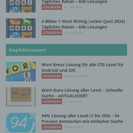
Tägliches Rätsel – Alle Lösungen
LÖSUNGEN
01. Juli 2024
g) Verantwortlicher oder für die Verarbeitung
Verantwortlicher
4 Bilder 1 Wort Richtig Lecker (Juni 2024)
Tägliches Rätsel – Alle Lösungen
Verantwortlicher oder für die Verarbeitung
LÖSUNGEN
01. Juni 2024
Verantwortlicher ist die natürliche oder
juristische Person, Behörde, Einrichtung
oder andere Stelle, die allein oder
Empfehlenswert
gemeinsam mit anderen über die Zwecke
und Mittel der Verarbeitung von
personenbezogenen Daten entscheidet.
Wort Kreuz Lösung für alle 570 Level für
Sind die Zwecke und Mittel dieser
Android und iOS
Verarbeitung durch das Unionsrecht oder
LÖSUNGEN
05. Januar 2018
das Recht der Mitgliedstaaten vorgegeben,
so kann der Verantwortliche
Wort Guru Lösung aller Level – Schnelle
beziehungsweise können die bestimmten
Suche – AKTUALISIERT
Kriterien seiner Benennung nach dem
LÖSUNGEN
21. Mai 2017
Unionsrecht oder dem Recht der
Mitgliedstaaten vorgesehen werden.
94% Lösung aller Level (1 bis 359) – 94
Prozent Antworten mit einfacher Suche
LÖSUNGEN
09. April 2015
h) Auftragsverarbeiter