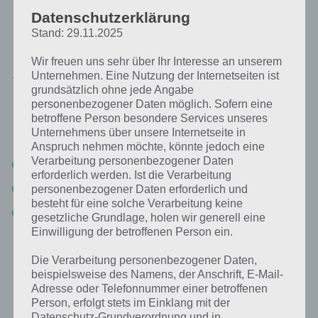
Datenschutzerklärung
[index]
Stand: 29.11.2025
Wir freuen uns sehr über Ihr Interesse an unserem
Juwelen als In App Kauf
Unternehmen. Eine Nutzung der Internetseiten ist
grundsätzlich ohne jede Angabe
Der schnellste Weg an Juwelen zu gelangen ist der In App Kauf.
personenbezogener Daten möglich. Sofern eine
Bereits bei anderen Spiele Apps haben wir geprüft, wie teuer diese
betroffene Person besondere Services unseres
sind. Auch bei Royal Revolt 2 haben wir das gemacht. Hier die Liste:
Unternehmens über unsere Internetseite in
Anspruch nehmen möchte, könnte jedoch eine
Verarbeitung personenbezogener Daten
500 Juwelen für 4,49 € (entspricht 0,90 € pro 100 Juwele)
erforderlich werden. Ist die Verarbeitung
1050 Juwelen für 8,99 € (entspricht 0,86 € pro 100 Juwele)
personenbezogener Daten erforderlich und
besteht für eine solche Verarbeitung keine
2500 Juwelen für 17,99 € (entspricht 0,72 € pro 100 Juwele)
gesetzliche Grundlage, holen wir generell eine
Einwilligung der betroffenen Person ein.
Zudem gibt es dann noch Pakete im Wert von 44,99 Euro und 89,99
Die Verarbeitung personenbezogener Daten,
Euro, aber der normale Spieler wird vermutlich zum günstigsten bzw.
beispielsweise des Namens, der Anschrift, E-Mail-
zweitgünstigsten greifen. Dafür solltet ihr euch auf jedenfall den
Adresse oder Telefonnummer einer betroffenen
dritten Arbeiter holen, denn dieser kostet exakt 500 Klunker.
Person, erfolgt stets im Einklang mit der
Datenschutz-Grundverordnung und in