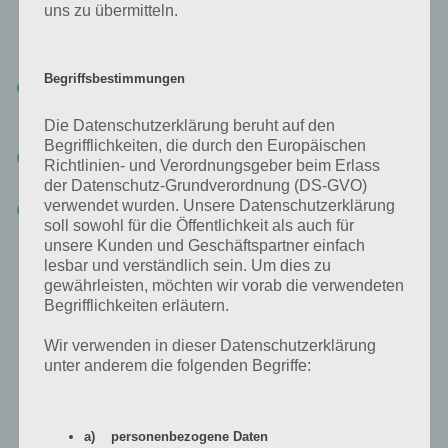
uns zu übermitteln.
entfernen, sind hierfür Juwelen eine Muss-Investition. Kostet
zwar 10 Juwelen, aber wenn diese stören kann man sonst seinen
Weg nicht so planen, wie man das gerne hätte.
Begriffsbestimmungen
Dinge beschleunigen: Solltet ihr in der Regel nicht machen, denn
das führt wiederum dazu, dass ihr über kurz oder lang über
Goldknappheit klagen werdet.
Die Datenschutzerklärung beruht auf den
Begrifflichkeiten, die durch den Europäischen
Schriftrollen: Versucht im Angriff ohne diese die feindliche Burg
Richtlinien- und Verordnungsgeber beim Erlass
niederzureißen.
der Datenschutz-Grundverordnung (DS-GVO)
verwendet wurden. Unsere Datenschutzerklärung
…
soll sowohl für die Öffentlichkeit als auch für
unsere Kunden und Geschäftspartner einfach
Es gibt noch viel mehr Aktivitäten, wofür ihr Klunker in Royal Revolt 2
lesbar und verständlich sein. Um dies zu
ausgeben könnt. Aber auch ohne Echtgeld hat man sehr viel Spaß
gewährleisten, möchten wir vorab die verwendeten
beim Spielen, es dauert halt eben nur länger.
Begrifflichkeiten erläutern.
Wir verwenden in dieser Datenschutzerklärung
Royal Revolt 2: So kommst du kostenlos
unter anderem die folgenden Begriffe:
an Juwelen
Kommen wir nun zum Punkt, wie man kostenlos an Juwelen
a) personenbezogene Daten