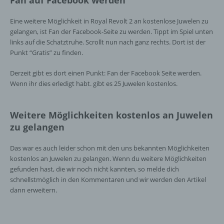
Interessen, Zuverlässigkeit, Verhalten,
Aufenthaltsort oder Ortswechsel dieser
Eine weitere Möglichkeit in Royal Revolt 2 an kostenlose Juwelen zu
natürlichen Person zu analysieren oder
gelangen, ist Fan der Facebook-Seite zu werden. Tippt im Spiel unten
vorherzusagen.
links auf die Schatztruhe. Scrollt nun nach ganz rechts. Dort ist der
Punkt “Gratis” zu finden.
f) Pseudonymisierung
Derzeit gibt es dort einen Punkt: Fan der Facebook Seite werden.
Wenn ihr dies erledigt habt. gibt es 25 Juwelen kostenlos.
Pseudonymisierung ist die Verarbeitung
personenbezogener Daten in einer Weise,
Weitere Möglichkeiten kostenlos an Juwelen
auf welche die personenbezogenen Daten
ohne Hinzuziehung zusätzlicher
zu gelangen
Informationen nicht mehr einer spezifischen
betroffenen Person zugeordnet werden
Das war es auch leider schon mit den uns bekannten Möglichkeiten
können, sofern diese zusätzlichen
kostenlos an Juwelen zu gelangen. Wenn du weitere Möglichkeiten
Informationen gesondert aufbewahrt werden
gefunden hast, die wir noch nicht kannten, so melde dich
und technischen und organisatorischen
schnellstmöglich in den Kommentaren und wir werden den Artikel
Maßnahmen unterliegen, die gewährleisten,
dann erweitern.
dass die personenbezogenen Daten nicht
einer identifizierten oder identifizierbaren
natürlichen Person zugewiesen werden.