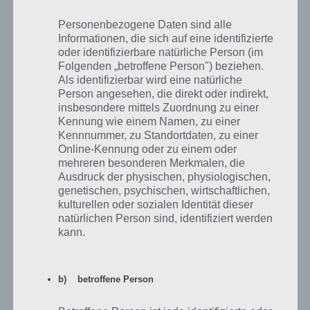
gelangen kann. Wie beschrieben gibt es viele Aktionen, wofür man
diese ausgeben kann, aber leider nur eine begrenzte Anzahl, um an
Personenbezogene Daten sind alle
diese kostenlos zu gelangen. Im Grunde müsst ihr zum In App Kauf
Informationen, die sich auf eine identifizierte
greifen, denn ohne werdet ihr nur wenig Juwelen kostenlos kassieren
oder identifizierbare natürliche Person (im
können.
Folgenden „betroffene Person") beziehen.
Als identifizierbar wird eine natürliche
Person angesehen, die direkt oder indirekt,
Durch das Tutorial von Royal Revolt 2
insbesondere mittels Zuordnung zu einer
Kennung wie einem Namen, zu einer
Kennnummer, zu Standortdaten, zu einer
Zum Start des Tutorial werden euch 50 Klunker gutgeschrieben.
Online-Kennung oder zu einem oder
Diese sollt ihr im Tutorial dafür verwenden alles zu beschleunigen,
mehreren besonderen Merkmalen, die
denn bereits hier dauert es teilweise 10 Minuten und man kann nur
Ausdruck der physischen, physiologischen,
eine Arbeit gleichzeitig verrichten, da man sich an das Tutorial von
genetischen, psychischen, wirtschaftlichen,
Royal Revolt 2 halten muss. Wer sich trotzdem zusammenreißen
kulturellen oder sozialen Identität dieser
kann, hat 50 Juwelen gespart.
natürlichen Person sind, identifiziert werden
kann.
Weitere 200 Juwelen gibt es nach Beendigung des Tutorial, welche
euch gutgeschrieben werden.
b) betroffene Person
Kassiert die Erfolge