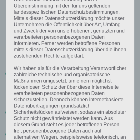
Übereinstimmung mit den für uns geltenden
Diese Investitionen lohnen sich in Royal
landesspezifischen Datenschutzbestimmungen.
Revolt 2
Mittels dieser Datenschutzerklärung möchte unser
Unternehmen die Öffentlichkeit über Art, Umfang
Doch in was sollte ich meine Klunker in Royal Revolt 2 investieren. Da
und Zweck der von uns erhobenen, genutzten und
es so viele Sachen gibt, in die man investieren kann, haben wir
verarbeiteten personenbezogenen Daten
nachfolgend mal eine Liste aufgestellt und sagen euch, was aus
informieren. Ferner werden betroffene Personen
unserer Sicht lohnt. Es gibt vermutlich noch weitere Aktivitäten, wir
mittels dieser Datenschutzerklärung über die ihnen
haben uns mal auf eine Auswahl beschränkt:
zustehenden Rechte aufgeklärt.
Wir haben als für die Verarbeitung Verantwortlicher
Neuer Arbeiter: Ein neuer Arbeiter in Royal Revolt 2 benötigt
zahlreiche technische und organisatorische
indirekt ja auch Gold, denn umso mehr Arbeiter ihr habt, desto
Maßnahmen umgesetzt, um einen möglichst
schneller könnt ihr bauen, desto schneller geht aber auch euer
lückenlosen Schutz der über diese Internetseite
Gold zur Neige bzw. ist das Gebäudelimit erschöpft. Trotzdem für
verarbeiteten personenbezogenen Daten
alle, denen es nicht schnell genug gehen kann, eine
sicherzustellen. Dennoch können Internetbasierte
Pflichtinvestition
Datenübertragungen grundsätzlich
Gold bzw. Brot gegen Juwelen: Zwangsläufig läuft man dann
Sicherheitslücken aufweisen, sodass ein absoluter
Gefahr seine Juwelen in Gold und Brot zu investieren, damit man
Schutz nicht gewährleistet werden kann. Aus
endlich das Gebäude bauen kann.
diesem Grund steht es jeder betroffenen Person
frei, personenbezogene Daten auch auf
Ruinen vor der Burg entfernen: Da es – so wie es ausschaut –
alternativen Wegen, beispielsweise telefonisch, an
keine andere Möglichkeit gibt die Ruinen vor der Burg zu