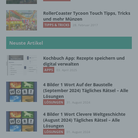
verarbeitet.
RollerCoaster Tycoon Touch Tipps, Tricks
und mehr Münzen
TIPPS & TRICKS
28. Februar 2017
i) Empfänger
Empfänger ist eine natürliche oder juristische
Neuste Artikel
Person, Behörde, Einrichtung oder andere
Stelle, der personenbezogene Daten
Kochbuch App: Rezepte speichern und
offengelegt werden, unabhängig davon, ob
digital verwalten
es sich bei ihr um einen Dritten handelt oder
APPS
03. April 2025
nicht. Behörden, die im Rahmen eines
bestimmten Untersuchungsauftrags nach
dem Unionsrecht oder dem Recht der
4 Bilder 1 Wort Auf der Baustelle
(September 2024) Tägliches Rätsel – Alle
Mitgliedstaaten möglicherweise
Lösungen
personenbezogene Daten erhalten, gelten
LÖSUNGEN
jedoch nicht als Empfänger.
31. August 2024
4 Bilder 1 Wort Clevere Weltgeschichte
(August 2024) Tägliches Rätsel – Alle
j) Dritter
Lösungen
LÖSUNGEN
01. August 2024