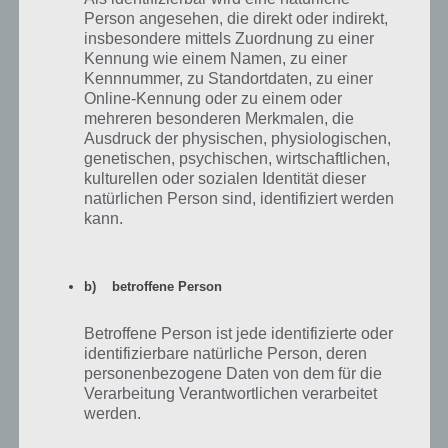
Person angesehen, die direkt oder indirekt,
insbesondere mittels Zuordnung zu einer
Kennung wie einem Namen, zu einer
Kennnummer, zu Standortdaten, zu einer
Online-Kennung oder zu einem oder
mehreren besonderen Merkmalen, die
Ausdruck der physischen, physiologischen,
Nach dem Bau der Achterbahn erhälst du eine
genetischen, psychischen, wirtschaftlichen,
Auswertung in Rollercoaster Tycoon Touch
kulturellen oder sozialen Identität dieser
natürlichen Person sind, identifiziert werden
kann.
Upgrade der Spezialteile wichtig
b) betroffene Person
Wie bei den Tipps zum Bau der Achterbahn in RollerCoaster Tycoon
Touch beschrieben, sind die Spezialteile wichtig. Um den Brechreiz zu
senken, der durch die Integration vieler Spezialteile steigt, solltest du
Betroffene Person ist jede identifizierte oder
zwingend deine Karten upgraden, die sich auf die Spezialteile
identifizierbare natürliche Person, deren
beziehen. So senkst du den Brechreiz und erhöhst die Begeisterung.
personenbezogene Daten von dem für die
Hast du zwei Spezialteile integriert, verdoppelt sich der Nutzen.
Verarbeitung Verantwortlichen verarbeitet
werden.