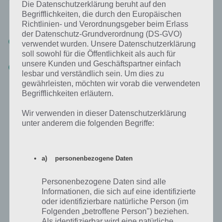
Die Datenschutzerklärung beruht auf den
Bewertung. Diese Punkte verändern sich nicht, wenn man die
Begrifflichkeiten, die durch den Europäischen
gleiche Bahn anpasst. Durch Upgrade der Karten kannst du
jedoch Begeisterung und Brechreiz optimieren
Richtlinien- und Verordnungsgeber beim Erlass
der Datenschutz-Grundverordnung (DS-GVO)
Spezialteile-Bonus: Jedes Spezialteil, dass du integrierst, erhöht
verwendet wurden. Unsere Datenschutzerklärung
entsprechend Intensität, Begeisterung und Brechreiz
soll sowohl für die Öffentlichkeit als auch für
unsere Kunden und Geschäftspartner einfach
Design-Bonus: Mehr Spezialteile erhöhen auch den Design Bonus.
lesbar und verständlich sein. Um dies zu
Länge oder Höhe der Achterbahn haben keinerlei Bedeutung.
gewährleisten, möchten wir vorab die verwendeten
Begrifflichkeiten erläutern.
Und so sieht die Bewertung mit Gesamtpunkte dann aus. Im übrigen
siehst du auch die vorigen Ergebnisse, sodass du sehr gut erkennen
Wir verwenden in dieser Datenschutzerklärung
kannst, was sich verbessert oder verschlechert hat.
unter anderem die folgenden Begriffe:
a) personenbezogene Daten
Personenbezogene Daten sind alle
Informationen, die sich auf eine identifizierte
oder identifizierbare natürliche Person (im
Folgenden „betroffene Person") beziehen.
Als identifizierbar wird eine natürliche