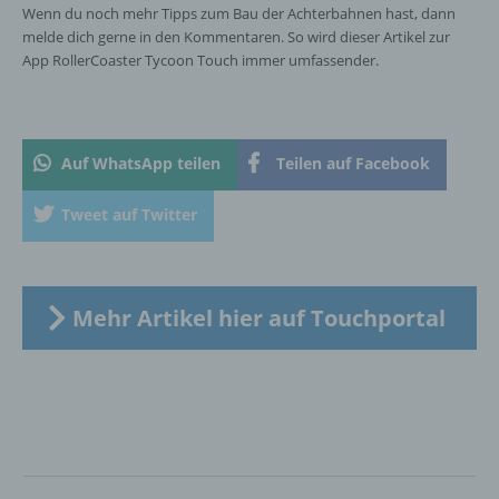
Markierung gespeicherter
Wenn du noch mehr Tipps zum Bau der Achterbahnen hast, dann
personenbezogener Daten mit dem Ziel, ihre
melde dich gerne in den Kommentaren. So wird dieser Artikel zur
künftige Verarbeitung einzuschränken.
App RollerCoaster Tycoon Touch immer umfassender.
e) Profiling
Auf WhatsApp teilen
Teilen auf Facebook
Profiling ist jede Art der automatisierten
Verarbeitung personenbezogener Daten, die
Tweet auf Twitter
darin besteht, dass diese
personenbezogenen Daten verwendet
werden, um bestimmte persönliche Aspekte,
die sich auf eine natürliche Person beziehen,
Mehr Artikel hier auf Touchportal
zu bewerten, insbesondere, um Aspekte
bezüglich Arbeitsleistung, wirtschaftlicher
Lage, Gesundheit, persönlicher Vorlieben,
Interessen, Zuverlässigkeit, Verhalten,
Aufenthaltsort oder Ortswechsel dieser
natürlichen Person zu analysieren oder
vorherzusagen.