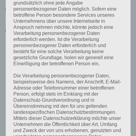
grundsätzlich ohne jede Angabe
Tipp 2: Du kannst deine Achterbahn über andere Attraktionen
personenbezogener Daten möglich. Sofern eine
hinweg errichten. Das die Schiene dann zwar durch Bäume oder
betroffene Person besondere Services unseres
Gebäude führt, stört nicht.
Unternehmens über unsere Internetseite in
Anspruch nehmen möchte, könnte jedoch eine
Tipp 3: Baue nicht so hoch. Dadurch hälst du deine Strecke schön
Verarbeitung personenbezogener Daten
kurz und kannst später mehr Spezialteile einbauen
erforderlich werden. Ist die Verarbeitung
personenbezogener Daten erforderlich und
Das war es auch schon mit den Tipps. Wie gesagt, ist der Bau nicht
besteht für eine solche Verarbeitung keine
wirklich herausfordernd. Zwar kann man später in der Statistik
gesetzliche Grundlage, holen wir generell eine
weitere Werte erkennen, diese haben aber keinerlei Einfluss auf die
Einwilligung der betroffenen Person ein.
Bahn-Bewertung.
Die Verarbeitung personenbezogener Daten,
beispielsweise des Namens, der Anschrift, E-Mail-
Adresse oder Telefonnummer einer betroffenen
Person, erfolgt stets im Einklang mit der
Datenschutz-Grundverordnung und in
Übereinstimmung mit den für uns geltenden
landesspezifischen Datenschutzbestimmungen.
Mittels dieser Datenschutzerklärung möchte unser
Unternehmen die Öffentlichkeit über Art, Umfang
und Zweck der von uns erhobenen, genutzten und