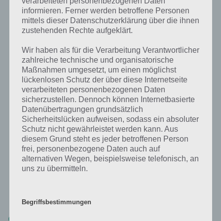
verarbeiteten personenbezogenen Daten
informieren. Ferner werden betroffene Personen
mittels dieser Datenschutzerklärung über die ihnen
zustehenden Rechte aufgeklärt.
Wir haben als für die Verarbeitung Verantwortlicher
zahlreiche technische und organisatorische
Der Bau einer Achterbahn ist in RCT Touch nicht
Maßnahmen umgesetzt, um einen möglichst
wirklich realisitisch umgesetzt – richtige Tipps für eine
lückenlosen Schutz der über diese Internetseite
gute gibt es nicht wirklich
verarbeiteten personenbezogenen Daten
sicherzustellen. Dennoch können Internetbasierte
Datenübertragungen grundsätzlich
Sicherheitslücken aufweisen, sodass ein absoluter
Schutz nicht gewährleistet werden kann. Aus
Die Auswertung nach Erstellen der
diesem Grund steht es jeder betroffenen Person
Achterbahn
frei, personenbezogene Daten auch auf
alternativen Wegen, beispielsweise telefonisch, an
Nach dem Bau erhälst du eine Auswertung. Diese besteht aus drei
uns zu übermitteln.
Teilen, die zusammenaddiert werden. Die Bewertung einer
Achterbahn in RollerCoaster Tycoon Touch besteht aus folgenden
Teilen:
Begriffsbestimmungen
Basis-Set: Für jeden Achterbahntyp gibt es eine eigene