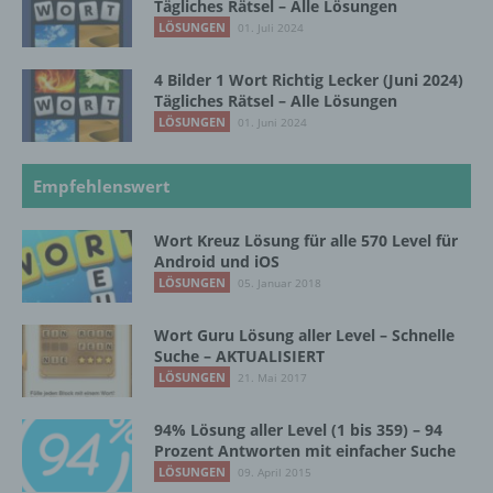
Tägliches Rätsel – Alle Lösungen
LÖSUNGEN
01. Juli 2024
Name und Anschrift des für die Verarbeitung
4 Bilder 1 Wort Richtig Lecker (Juni 2024)
Verantwortlichen
Tägliches Rätsel – Alle Lösungen
LÖSUNGEN
01. Juni 2024
Verantwortlicher im Sinne der Datenschutz-
Grundverordnung, sonstiger in den Mitgliedstaaten
Empfehlenswert
der Europäischen Union geltenden
Datenschutzgesetze und anderer Bestimmungen
mit datenschutzrechtlichem Charakter ist die:
Wort Kreuz Lösung für alle 570 Level für
Android und iOS
InnoMobile GmbH
LÖSUNGEN
05. Januar 2018
Schlehenweg 20
Wort Guru Lösung aller Level – Schnelle
Suche – AKTUALISIERT
18069 Lambrechtshagen
LÖSUNGEN
21. Mai 2017
DE
94% Lösung aller Level (1 bis 359) – 94
Prozent Antworten mit einfacher Suche
LÖSUNGEN
09. April 2015
Cookies / SessionStorage / LocalStorage