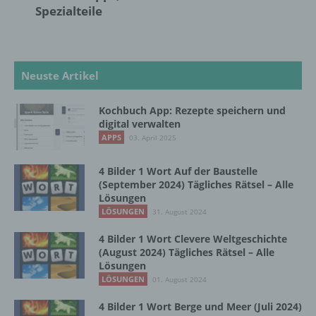
Person, Behörde, Einrichtung oder andere
Spezialteile
Stelle außer der betroffenen Person, dem
Verantwortlichen, dem Auftragsverarbeiter
und den Personen, die unter der
unmittelbaren Verantwortung des
Neuste Artikel
Verantwortlichen oder des
Auftragsverarbeiters befugt sind, die
personenbezogenen Daten zu verarbeiten.
Kochbuch App: Rezepte speichern und
digital verwalten
APPS
03. April 2025
k) Einwilligung
4 Bilder 1 Wort Auf der Baustelle
(September 2024) Tägliches Rätsel – Alle
Einwilligung ist jede von der betroffenen
Lösungen
Person freiwillig für den bestimmten Fall in
LÖSUNGEN
31. August 2024
informierter Weise und unmissverständlich
abgegebene Willensbekundung in Form
4 Bilder 1 Wort Clevere Weltgeschichte
einer Erklärung oder einer sonstigen
(August 2024) Tägliches Rätsel – Alle
eindeutigen bestätigenden Handlung, mit der
Lösungen
die betroffene Person zu verstehen gibt, dass
LÖSUNGEN
01. August 2024
sie mit der Verarbeitung der sie betreffenden
personenbezogenen Daten einverstanden
4 Bilder 1 Wort Berge und Meer (Juli 2024)
ist.