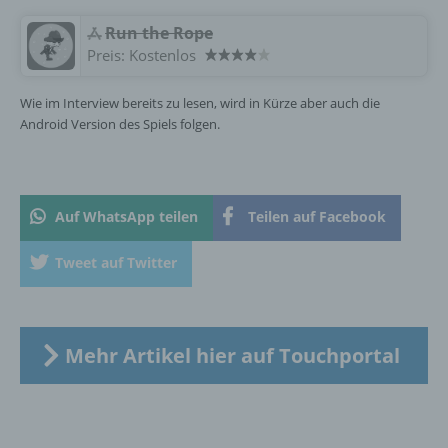
Verantwortlicher ist die natürliche oder
juristische Person, Behörde, Einrichtung
‎Run the Rope
oder andere Stelle, die allein oder
Preis:
Kostenlos
gemeinsam mit anderen über die Zwecke
und Mittel der Verarbeitung von
Wie im Interview bereits zu lesen, wird in Kürze aber auch die
personenbezogenen Daten entscheidet.
Sind die Zwecke und Mittel dieser
Android Version des Spiels folgen.
Verarbeitung durch das Unionsrecht oder
das Recht der Mitgliedstaaten vorgegeben,
so kann der Verantwortliche
beziehungsweise können die bestimmten
Auf WhatsApp teilen
Teilen auf Facebook
Kriterien seiner Benennung nach dem
Unionsrecht oder dem Recht der
Tweet auf Twitter
Mitgliedstaaten vorgesehen werden.
h) Auftragsverarbeiter
Mehr Artikel hier auf Touchportal
Auftragsverarbeiter ist eine natürliche oder
juristische Person, Behörde, Einrichtung
oder andere Stelle, die personenbezogene
Daten im Auftrag des Verantwortlichen