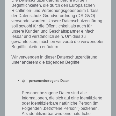
Die Datenschutzerklärung beruht auf den
Begrifflichkeiten, die durch den Europäischen
Zusammenspiel von ein paar Freunden und klein bisschen Alkohol.
Richtlinien- und Verordnungsgeber beim Erlass
Wir hatten uns an die alten Spiele wie Snake oder Tetris erinnert, die
der Datenschutz-Grundverordnung (DS-GVO)
verwendet wurden. Unsere Datenschutzerklärung
ja allesamt schnell zu verstehen waren aber trotzdem für Stunden
soll sowohl für die Öffentlichkeit als auch für
motiviert haben. Dadurch bin ich auf die Idee gekommen, mein
unsere Kunden und Geschäftspartner einfach
eigenes Spiel zu schreiben, dass genau auf diesem Spielprinzip
lesbar und verständlich sein. Um dies zu
basiert. Und so ist “Run The Rope” entstanden.
gewährleisten, möchten wir vorab die verwendeten
Begrifflichkeiten erläutern.
Für die Entwicklung auf der iOS-Plattform verwende ich Apples
hausinternes XCode und die Programmiersprache Swift. Meiner
Wir verwenden in dieser Datenschutzerklärung
Meinung nach ist XCode sehr übersichtlich und bietet viele
unter anderem die folgenden Begriffe:
Funktionen die andere Programmierer-Software nicht zu bieten hat.
Die Sprache Swift nimmt einem ebenfalls noch ein mal eine gewisse
Last von den Schulter, da man nicht mehr stundenlang fehlende “;”
suchen muss.
a) personenbezogene Daten
Die Schwierigkeiten bei der Entwicklung einer App im Allgemeinen ist
Personenbezogene Daten sind alle
erstmal einen Anfang zu finden. Meine erste Version von “Run The
Informationen, die sich auf eine identifizierte
Rope” sah schrecklich aus und hatte noch keinen wirklichen
oder identifizierbare natürliche Person (im
Suchtfaktor. Um ein geeignetes Spielprinzip auf die Beine zu stellen
Folgenden „betroffene Person") beziehen.
muss man sehr oft um die Ecke denken können und Kreativ sein was
Als identifizierbar wird eine natürliche