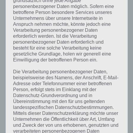
grundsätzlich ohne jede Angabe
A: Durch die, bis jetzt, durchweg positiven Bewertungen und die
personenbezogener Daten möglich. Sofern eine
Resonanz meiner Spieler, kann ich sagen, dass “Run The Rope” eine
betroffene Person besondere Services unseres
super Alternative für Zwischendurch ist. Dadurch dass eine Runde
Unternehmens über unsere Internetseite in
meist nur 1-2 Minuten dauert und auch nicht sonderlich
Anspruch nehmen möchte, könnte jedoch eine
anspruchsvoll für Geist und Körper ist, kann man es super an
Verarbeitung personenbezogener Daten
Bahnhaltestellen oder in der Mittagspause zum Zeitüberbrücken
erforderlich werden. Ist die Verarbeitung
oder zum kurzen Abschalten seines Kopfes nutzen. Da “Run The
personenbezogener Daten erforderlich und
Rope” allerdings nur leicht zu verstehen, aber nicht leicht zu
besteht für eine solche Verarbeitung keine
meistern ist, hat es einen gewissen Sog und man selbst möchte
gesetzliche Grundlage, holen wir generell eine
Einwilligung der betroffenen Person ein.
bessere Scores erzielen und die Highscores seiner Freunde und
Verwandten brechen.
Die Verarbeitung personenbezogener Daten,
beispielsweise des Namens, der Anschrift, E-Mail-
F: Plant ihr die Umsetzung der App auch für Android? Wann ist
Adresse oder Telefonnummer einer betroffenen
mit der Veröffentlichung zu rechnen?
Person, erfolgt stets im Einklang mit der
Datenschutz-Grundverordnung und in
A: Da die iOS-Version bis jetzt fast nur positives Feedback erzeugt hat
Übereinstimmung mit den für uns geltenden
habe ich mich dazu entschlossen ebenfalls eine Android-Version zu
landesspezifischen Datenschutzbestimmungen.
schreiben. Das Ganze realisiere ich in dem ich mir noch einen Kumpel
Mittels dieser Datenschutzerklärung möchte unser
mit ins Boot geholt habe, mit dem ich nun an der Fertigstellung
Unternehmen die Öffentlichkeit über Art, Umfang
arbeite.
und Zweck der von uns erhobenen, genutzten und
verarbeiteten personenbezogenen Daten