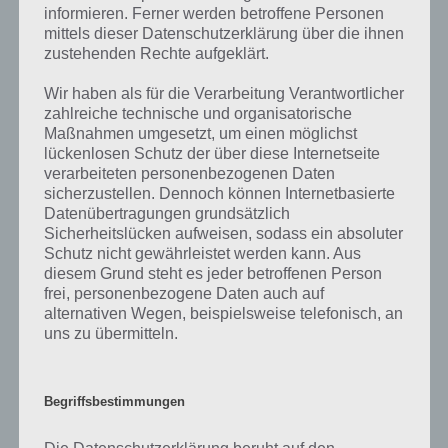
Nach einigem hin und her sollte nun die Veröffentlichung innerhalb
informieren. Ferner werden betroffene Personen
der nächsten 2-4 Tage von statten gehen.
mittels dieser Datenschutzerklärung über die ihnen
zustehenden Rechte aufgeklärt.
Fragen zur Entwicklung der App Run The
Wir haben als für die Verarbeitung Verantwortlicher
Rope
zahlreiche technische und organisatorische
Maßnahmen umgesetzt, um einen möglichst
F: Wie ist eure App entstanden? Welches Werkzeug habt ihr
lückenlosen Schutz der über diese Internetseite
verarbeiteten personenbezogenen Daten
dabei verwendet und warum? Auf welche Schwierigkeiten
sicherzustellen. Dennoch können Internetbasierte
seid ihr dabei gestoßen?
Datenübertragungen grundsätzlich
Sicherheitslücken aufweisen, sodass ein absoluter
A: Die Idee zu
Schutz nicht gewährleistet werden kann. Aus
meiner App
diesem Grund steht es jeder betroffenen Person
entstand
frei, personenbezogene Daten auch auf
letztendlich
alternativen Wegen, beispielsweise telefonisch, an
durch das
uns zu übermitteln.
Begriffsbestimmungen
Run the Rope Screenshot – (c)
BFEHome