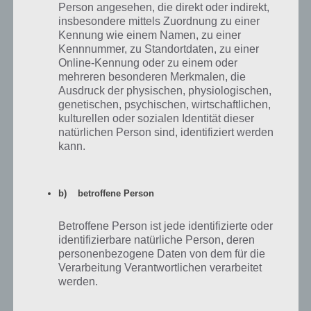
für einige, dazu gehöre auch ich, schwierig sein kann.
Person angesehen, die direkt oder indirekt,
insbesondere mittels Zuordnung zu einer
Kennung wie einem Namen, zu einer
F: Wie lange hat die Entwicklung der App von der Idee bis zum
Kennnummer, zu Standortdaten, zu einer
Release gedauert? Vor welchen Herausforderungen standet
Online-Kennung oder zu einem oder
ihr dabei?
mehreren besonderen Merkmalen, die
Ausdruck der physischen, physiologischen,
A: Von der Idee bis zum Release sind gut 6 Monate vergangen. Das
genetischen, psychischen, wirtschaftlichen,
ist jetzt aber auch schon wieder 4 Monate her und auch in dieser Zeit
kulturellen oder sozialen Identität dieser
hat sich nochmal einiges verändert.
natürlichen Person sind, identifiziert werden
kann.
Die größte Herausforderung bei einer App ist es einen guten
Mittelweg zwischen Grafik und Zeitaufwand zu finden. Da ich alleine
an der App gearbeitet habe und nebenher noch studieren musste,
b) betroffene Person
hatte ich nicht immer die Zeit um mich um Verbesserungen zu
kümmern. Es sollte also jedem klar sein, dass eine App zu entwickeln
Betroffene Person ist jede identifizierte oder
nicht von heute auf morgen funktioniert.
identifizierbare natürliche Person, deren
personenbezogene Daten von dem für die
F: Welchen Rat würdet ihr anderen Entwicklern geben, die
Verarbeitung Verantwortlichen verarbeitet
gerade ihre App entwickeln oder dies in Zukunft planen?
werden.
A: Der wichtigste Ratschlag sollte sein: Lasst euch nicht entmutigen.