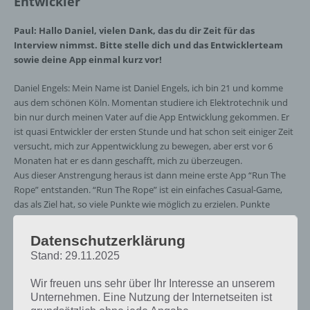
Entwickler
Paul: Hallo Daniel, vielen Dank, das du dir Zeit für das
Interview nimmst. Bitte stelle dich und das Entwicklerteam
sowie deine App einmal kurz vor!
Daniel Engels: Mein Name ist Daniel Engels, ich bin 21 und komme
aus dem schönen Köln. Momentan studiere ich Elektrotechnik und
bin nur durch meinen Vater auf die App Entwicklung gekommen. Er
ist quasi Entwickler der ersten Stunde und hat schon seit einiger Zeit
versucht, mich zur Appentwicklung zu bewegen, aber erst vor 6
Monaten hat er es dann geschafft, mich zu überzeugen.
Aus dieser Anstrengung heraus ist dann meine erste App “Run The
Rope” entstanden. “Run The Rope” ist ein einfaches Casual-Game,
das als Ziel hat, so viele Punkte wie möglich zu erzielen. Punkte
werden erzielt, indem man den Hindernissen ausweicht, die sich auf
einen zu bewegen. Das Ganze wird durch einen simplen Klick auf den
Datenschutzerklärung
Bildschirm realisiert.
Stand: 29.11.2025
F: Warum sollten Nutzer gerade eure App herunterladen? Was
Wir freuen uns sehr über Ihr Interesse an unserem
macht diese besonders?
Unternehmen. Eine Nutzung der Internetseiten ist