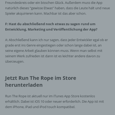
Freundeskreis oder ein bisschen Glück. Außerdem muss die App
f) Pseudonymisierung
natürlich dieses “gewisse Etwas” haben, dass die Leute hält und neue
Spieler akquirieren kann. Machbar ist das aber schon.
Pseudonymisierung ist die Verarbeitung
personenbezogener Daten in einer Weise,
F: Hast du abschließend noch etwas zu sagen rund um
auf welche die personenbezogenen Daten
Entwicklung, Marketing und Veröffentlichung der App?
ohne Hinzuziehung zusätzlicher
Informationen nicht mehr einer spezifischen
A: Abschließend kann ich nur sagen, dass jeder Entwickler egal ob er
betroffenen Person zugeordnet werden
grade erst ins Genre eingestiegen oder schon lange dabei ist, an
können, sofern diese zusätzlichen
seine eigene Arbeit glauben können muss. Wenn man selbst mit
Informationen gesondert aufbewahrt werden
seinem Werk zufrieden ist dann ist es leichter andere davon zu
und technischen und organisatorischen
überzeugen.
Maßnahmen unterliegen, die gewährleisten,
dass die personenbezogenen Daten nicht
einer identifizierten oder identifizierbaren
Jetzt Run The Rope im Store
natürlichen Person zugewiesen werden.
herunterladen
g) Verantwortlicher oder für die Verarbeitung
Run The Rope ist aktuell nur im iTunes App Store kostenlos
Verantwortlicher
erhältlich. Dabei ist iOS 10 oder neuer erforderlich. Die App ist mit
dem iPhone, iPad und iPod touch kompatibel.
Verantwortlicher oder für die Verarbeitung