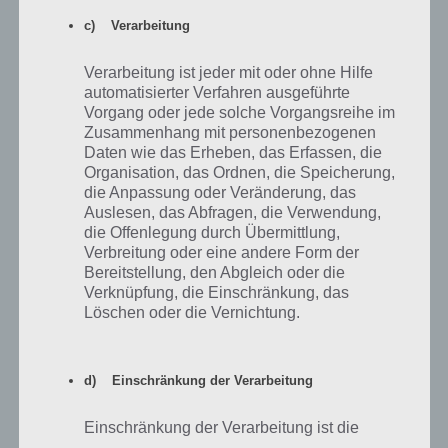
Grade Am Anfang ist es schwer sich, in der Flut von Dingen an die
c) Verarbeitung
man denken muss, zurecht zu finden und nicht den Fokus zu
verlieren. Ich habe es geschafft mich mit Fehlern zu beschäftigen
Verarbeitung ist jeder mit oder ohne Hilfe
und Stunden darauf zu verschwenden, die ich dann einen Tag später
automatisierter Verfahren ausgeführte
komplett ausgebaut habe. Da entsteht also verschwendete Zeit.
Vorgang oder jede solche Vorgangsreihe im
Aber das ist nicht schlimm da man ja aus jedem Fehler lernt.
Zusammenhang mit personenbezogenen
Daten wie das Erheben, das Erfassen, die
Also nicht entmutigen lassen und fleißig weiter arbeiten.
Organisation, das Ordnen, die Speicherung,
die Anpassung oder Veränderung, das
Auslesen, das Abfragen, die Verwendung,
Das sagt Daniel zum App Marketing
die Offenlegung durch Übermittlung,
Verbreitung oder eine andere Form der
F: Seid ihr mit den Download- und Nutzerzahlen zufrieden?
Bereitstellung, den Abgleich oder die
Was unternehmt ihr, um euren Bekanntheitsgrad zu
Verknüpfung, die Einschränkung, das
erhöhen?
Löschen oder die Vernichtung.
A: Diese Zahlen sind ein Thema für sich. Um gute Zahlen zu erreichen
muss man schon einiges auf dem Kasten haben. Oder man hat
d) Einschränkung der Verarbeitung
einfach Glück. Meine momentanen Zahlen sind dafür, dass ich bis
jetzt nur kleine Summen ins Marketing investiert habe durchaus in
Einschränkung der Verarbeitung ist die
Ordnung. Am einfachsten und schnellsten geht es bei mir wenn ich
Markierung gespeicherter