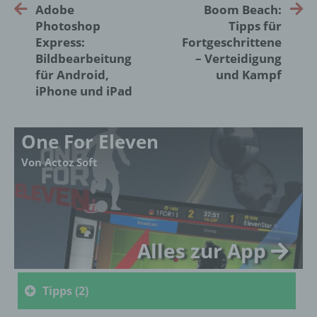
personenbezogenen Daten zu verarbeiten.
Adobe
Boom Beach:
Photoshop
Tipps für
Express:
Fortgeschrittene
k) Einwilligung
Bildbearbeitung
– Verteidigung
für Android,
und Kampf
Einwilligung ist jede von der betroffenen
iPhone und iPad
Person freiwillig für den bestimmten Fall in
informierter Weise und unmissverständlich
abgegebene Willensbekundung in Form
One For Eleven
einer Erklärung oder einer sonstigen
eindeutigen bestätigenden Handlung, mit der
Von Actoz Soft
die betroffene Person zu verstehen gibt, dass
sie mit der Verarbeitung der sie betreffenden
personenbezogenen Daten einverstanden
ist.
Alles zur App
Name und Anschrift des für die Verarbeitung
Verantwortlichen
Tipps (2)
Verantwortlicher im Sinne der Datenschutz-