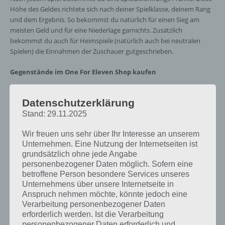
Höhe des Geldes richtete sich nach deiner Spielklasse, deinem Rang
und dem Ergebnis. So bekommst du natürlich für einen Sieg am
meisten Geld und für eine Niederlage garnichts. Zusätzlich
bekommst du auch für Heimspiele (natürlich auch bei neutralen
Spielen) die Einnahmen der Zuschauer gutgeschrieben.
Gegenstände im One For Eleven Shop kaufen
Kaufe dir etwas im One For Eleven Shop. Die wohl beste
Datenschutzerklärung
Einnahmequelle bei One For Eleven ist es aktuell dir Gegenstände im
One For Eleven Shop zu kaufen. Rufe den Shop auf wenn du zum
Stand: 29.11.2025
Beispiel dir neue Trikots, Embleme oder Manager Elemente wie
Wir freuen uns sehr über Ihr Interesse an unserem
Fitness, Gesundheits oder Moral Pakete kaufen möchtest. Alle
Unternehmen. Eine Nutzung der Internetseiten ist
Gegenstände kosten natürlich Gold, jedoch bringen sie neben dem
grundsätzlich ohne jede Angabe
Gegenständ noch zusätzlich einiges an Geld ein.
personenbezogener Daten möglich. Sofern eine
betroffene Person besondere Services unseres
Wie du im Screenshot erkennen kannst, bringen zum Beispiel die
Unternehmens über unsere Internetseite in
Trainings Coaches (Trainer) 1.500.00 (1,5 Millionen) Dollar ein, womit
Anspruch nehmen möchte, könnte jedoch eine
du dir neue Spieler kaufen kannst. Auch ein einfaches und relativ
Verarbeitung personenbezogener Daten
günstiges Trikot bringt schon stolze 300.000 Dollar ein.
erforderlich werden. Ist die Verarbeitung
personenbezogener Daten erforderlich und