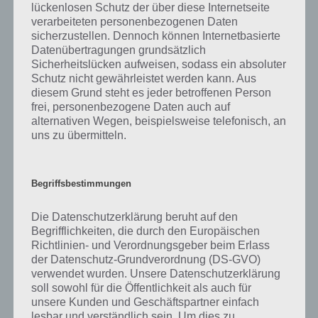
Rang gibt es natürlich unterschiedlich viel Siegprämie vom Verband
lückenlosen Schutz der über diese Internetseite
am Ende der Saison.
verarbeiteten personenbezogenen Daten
sicherzustellen. Dennoch können Internetbasierte
Datenübertragungen grundsätzlich
Sicherheitslücken aufweisen, sodass ein absoluter
Schutz nicht gewährleistet werden kann. Aus
diesem Grund steht es jeder betroffenen Person
frei, personenbezogene Daten auch auf
alternativen Wegen, beispielsweise telefonisch, an
uns zu übermitteln.
Begriffsbestimmungen
One For Eleven – Screenshot belohnung fuer aufstieg
Die Datenschutzerklärung beruht auf den
money
Begrifflichkeiten, die durch den Europäischen
Richtlinien- und Verordnungsgeber beim Erlass
der Datenschutz-Grundverordnung (DS-GVO)
Wir haben in unserem Screenshot einmal festgehalten, dass wir rund
verwendet wurden. Unsere Datenschutzerklärung
1,950 Millionen Dollar für Platz 5 am Ende der ersten Saison erhalten
soll sowohl für die Öffentlichkeit als auch für
haben. Sehr viel wenn man Bedenkt, dass das Spiel ja gerade erst los
unsere Kunden und Geschäftspartner einfach
geht.
lesbar und verständlich sein. Um dies zu