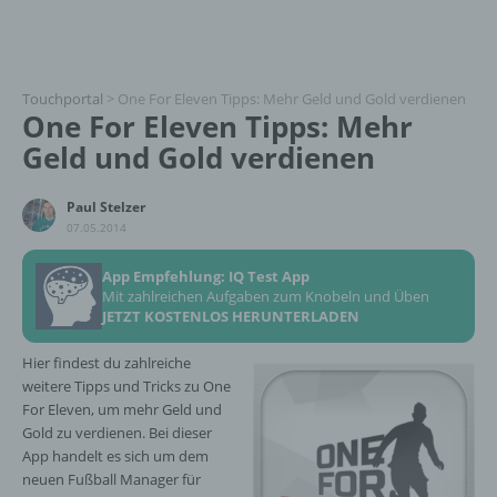
Touchportal
>
One For Eleven Tipps: Mehr Geld und Gold verdienen
One For Eleven Tipps: Mehr
Geld und Gold verdienen
Paul Stelzer
07.05.2014
App Empfehlung: IQ Test App
Mit zahlreichen Aufgaben zum Knobeln und Üben
JETZT KOSTENLOS HERUNTERLADEN
Hier findest du zahlreiche
weitere Tipps und Tricks zu One
For Eleven, um mehr Geld und
Gold zu verdienen. Bei dieser
App handelt es sich um dem
neuen Fußball Manager für