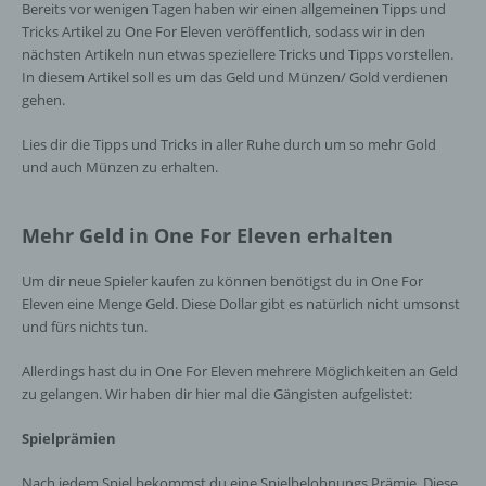
Bereits vor wenigen Tagen haben wir einen allgemeinen Tipps und
Tricks Artikel zu One For Eleven veröffentlich, sodass wir in den
nächsten Artikeln nun etwas speziellere Tricks und Tipps vorstellen.
In diesem Artikel soll es um das Geld und Münzen/ Gold verdienen
gehen.
Lies dir die Tipps und Tricks in aller Ruhe durch um so mehr Gold
und auch Münzen zu erhalten.
Mehr Geld in One For Eleven erhalten
Um dir neue Spieler kaufen zu können benötigst du in One For
Eleven eine Menge Geld. Diese Dollar gibt es natürlich nicht umsonst
und fürs nichts tun.
Allerdings hast du in One For Eleven mehrere Möglichkeiten an Geld
zu gelangen. Wir haben dir hier mal die Gängisten aufgelistet:
Spielprämien
Nach jedem Spiel bekommst du eine Spielbelohnungs Prämie. Diese