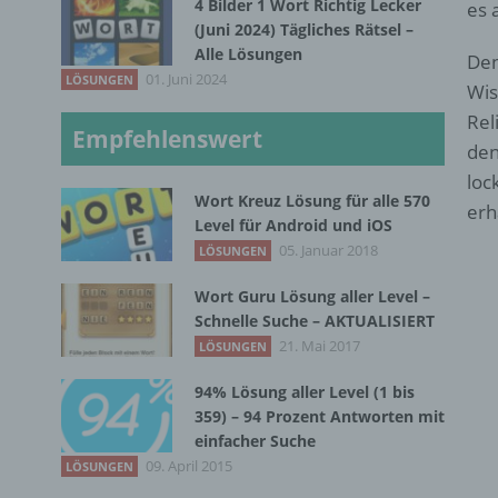
4 Bilder 1 Wort Richtig Lecker
es 
(Juni 2024) Tägliches Rätsel –
Alle Lösungen
Den
01. Juni 2024
LÖSUNGEN
Wis
Rel
Empfehlenswert
den
loc
Wort Kreuz Lösung für alle 570
erh
Level für Android und iOS
05. Januar 2018
LÖSUNGEN
Wort Guru Lösung aller Level –
Schnelle Suche – AKTUALISIERT
21. Mai 2017
LÖSUNGEN
94% Lösung aller Level (1 bis
359) – 94 Prozent Antworten mit
einfacher Suche
09. April 2015
LÖSUNGEN