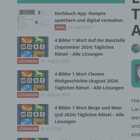
T
Kochbuch App: Rezepte
speichern und digital verwalten
A
03. April 2025
APPS
4 Bilder 1 Wort Auf der Baustelle
(September 2024) Tägliches
Rätsel – Alle Lösungen
31. August 2024
LÖSUNGEN
4 Bilder 1 Wort Clevere
Weltgeschichte (August 2024)
Tägliches Rätsel – Alle Lösungen
01. August 2024
LÖSUNGEN
Hie
4 Bilder 1 Wort Berge und Meer
Lar
(Juli 2024) Tägliches Rätsel – Alle
wen
Lösungen
und
01. Juli 2024
LÖSUNGEN
ein