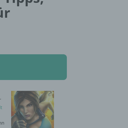
ür
r
lt
nn