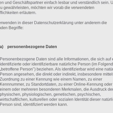
n und Geschäftspartner einfach lesbar und verständlich sein.
pielt haben solltest, bringt Lara Croft Relic Run neue Spie
zu gewährleisten, möchten wir vorab die verwendeten
 Wandläufe oder vor uns einstürzende Objekte haben oft d
flichkeiten erläutern.
 starten mussten.
erwenden in dieser Datenschutzerklärung unter anderem die
nden Begriffe:
erdings ist es bei Lara Croft Relic Run wichtig lange durch
p 2). Daher solltest du dir neben der Steuerung auch die S
n diese kehren häufig wieder. Dann weißt du schon, wie d
a) personenbezogene Daten
Lara Croft Relic Run beginnst du hierbei im Jungle Temple
Personenbezogene Daten sind alle Informationen, die sich auf 
 aktuelle Rekord angezeigt.
identifizierte oder identifizierbare natürliche Person (im Folgen
„betroffene Person") beziehen. Als identifizierbar wird eine natü
Person angesehen, die direkt oder indirekt, insbesondere mittel
ipp 2: Hinweise und Relikte ein
Zuordnung zu einer Kennung wie einem Namen, zu einer
Kennnummer, zu Standortdaten, zu einer Online-Kennung oder
hts in Lara Croft Relic Run
einem oder mehreren besonderen Merkmalen, die Ausdruck de
physischen, physiologischen, genetischen, psychischen,
wirtschaftlichen, kulturellen oder sozialen Identität dieser natür
 wichtigste Aufgabe neben dem Einsammeln der Münzen, 
Person sind, identifiziert werden kann.
verbessern, liegt im Sammeln der Hinweise. Hast du fünf