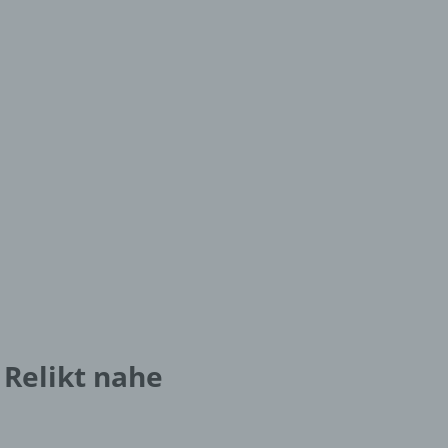
er
ung
hen,
ng,
essen,
ser
 Relikt nahe