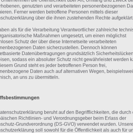
 Unternehmen die Öffentlichkeit über Art, Umfang und Zweck de
rhobenen, genutzten und verarbeiteten personenbezogenen Da
mieren. Ferner werden betroffene Personen mittels dieser
schutzerklärung über die ihnen zustehenden Rechte aufgeklärt
ra Croft Relic Run Tipps und Tricks zur neuen App von Squa
aben als für die Verarbeitung Verantwortlicher zahlreiche techn
Enix
rganisatorische Maßnahmen umgesetzt, um einen möglichst
nlosen Schutz der über diese Internetseite verarbeiteten
nenbezogenen Daten sicherzustellen. Dennoch können
r eine Übersicht zu diesem Artikel, damit du direkt zu d
netbasierte Datenübertragungen grundsätzlich Sicherheitslücke
nst, dass dich interessiert.
isen, sodass ein absoluter Schutz nicht gewährleistet werden k
iesem Grund steht es jeder betroffenen Person frei,
nenbezogene Daten auch auf alternativen Wegen, beispielswe
dex]
onisch, an uns zu übermitteln.
ipp 1: Mache dich mit der Welt u
iffsbestimmungen
teuerung vertraut
atenschutzerklärung beruht auf den Begrifflichkeiten, die durch
äischen Richtlinien- und Verordnungsgeber beim Erlass der
allerst solltest du dich in der App Lara Croft Relic Run mit
schutz-Grundverordnung (DS-GVO) verwendet wurden. Unser
hen. Auch wenn du bereits Endless Runner wie Temple R
schutzerklärung soll sowohl für die Öffentlichkeit als auch für u