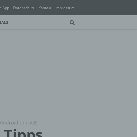
e App
Datenschutz
Kontakt
Impressum
IALS
r Android und iOS
 Tipps,