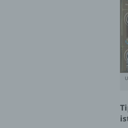
U
T
is