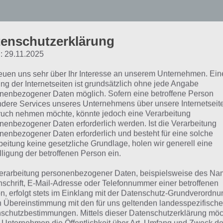
enschutzerklärung
: 29.11.2025
ara Croft Relic Run Tipps
reuen uns sehr über Ihr Interesse an unserem Unternehmen. Ein
ng der Internetseiten ist grundsätzlich ohne jede Angabe
ächst haben wir eine Reihe an Lara Croft Relic Run Tipps u
nenbezogener Daten möglich. Sofern eine betroffene Person
el zum einen erklären sollen, aber auch hilfreiche Rätschl
dere Services unseres Unternehmens über unsere Internetseite
uch nehmen möchte, könnte jedoch eine Verarbeitung
chluss gehen wir auf die Frage ein, ob es für Lara Croft Re
nenbezogener Daten erforderlich werden. Ist die Verarbeitung
 Abschluss findest du die Links zum Download der App.
nenbezogener Daten erforderlich und besteht für eine solche
beitung keine gesetzliche Grundlage, holen wir generell eine
lligung der betroffenen Person ein.
erarbeitung personenbezogener Daten, beispielsweise des Na
nschrift, E-Mail-Adresse oder Telefonnummer einer betroffenen
n, erfolgt stets im Einklang mit der Datenschutz-Grundverordnu
n Übereinstimmung mit den für uns geltenden landesspezifisch
schutzbestimmungen. Mittels dieser Datenschutzerklärung mö