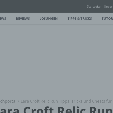
Startseite
Unser
EWS
REVIEWS
LÖSUNGEN
TIPPS & TRICKS
TUTOR
chportal
>
Lara Croft Relic Run Tipps, Tricks und Cheats fü
ara Croft Relic Run