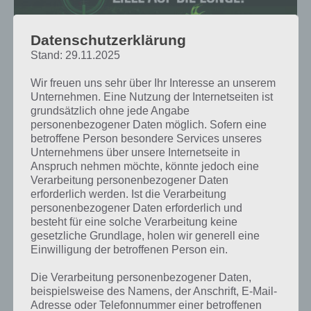
Datenschutzerklärung
Stand: 29.11.2025
Wir freuen uns sehr über Ihr Interesse an unserem
Unternehmen. Eine Nutzung der Internetseiten ist
grundsätzlich ohne jede Angabe
personenbezogener Daten möglich. Sofern eine
betroffene Person besondere Services unseres
Unternehmens über unsere Internetseite in
Anspruch nehmen möchte, könnte jedoch eine
Achte in Deer Hunter 2016 genau auf die Mission und
Verarbeitung personenbezogener Daten
Aufgabe, die an dich gestellt wird
erforderlich werden. Ist die Verarbeitung
personenbezogener Daten erforderlich und
besteht für eine solche Verarbeitung keine
gesetzliche Grundlage, holen wir generell eine
Nicht jedes Waffenupgrade erforderlich
Einwilligung der betroffenen Person ein.
Es gibt Waffenupgrades in Deer Hunter 2016, die nicht zwingend
Die Verarbeitung personenbezogener Daten,
erforderlich sind. Darunter zählen Infrarot und Munition. Mit dem
beispielsweise des Namens, der Anschrift, E-Mail-
Upgrade könnt ihr zwar mehr Schuss mitnehmen bzw. die Dauer des
Adresse oder Telefonnummer einer betroffenen