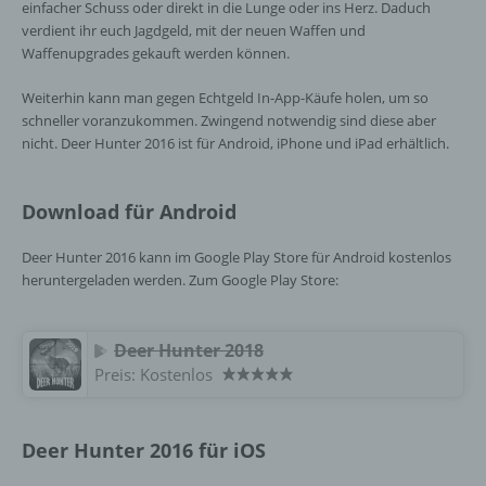
einfacher Schuss oder direkt in die Lunge oder ins Herz. Daduch
natürlichen Person zugewiesen werden.
verdient ihr euch Jagdgeld, mit der neuen Waffen und
Waffenupgrades gekauft werden können.
g) Verantwortlicher oder für die Verarbeitung
Weiterhin kann man gegen Echtgeld In-App-Käufe holen, um so
Verantwortlicher
schneller voranzukommen. Zwingend notwendig sind diese aber
nicht. Deer Hunter 2016 ist für Android, iPhone und iPad erhältlich.
Verantwortlicher oder für die Verarbeitung
Verantwortlicher ist die natürliche oder
juristische Person, Behörde, Einrichtung
Download für Android
oder andere Stelle, die allein oder
gemeinsam mit anderen über die Zwecke
Deer Hunter 2016 kann im Google Play Store für Android kostenlos
und Mittel der Verarbeitung von
heruntergeladen werden. Zum Google Play Store:
personenbezogenen Daten entscheidet.
Sind die Zwecke und Mittel dieser
Verarbeitung durch das Unionsrecht oder
Deer Hunter 2018
das Recht der Mitgliedstaaten vorgegeben,
so kann der Verantwortliche
Preis:
Kostenlos
beziehungsweise können die bestimmten
Kriterien seiner Benennung nach dem
Unionsrecht oder dem Recht der
Deer Hunter 2016 für iOS
Mitgliedstaaten vorgesehen werden.