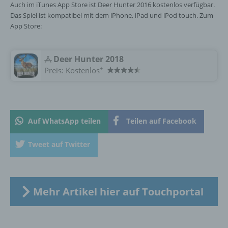
Auch im iTunes App Store ist Deer Hunter 2016 kostenlos verfügbar.
Das Spiel ist kompatibel mit dem iPhone, iPad und iPod touch. Zum
h) Auftragsverarbeiter
App Store:
Auftragsverarbeiter ist eine natürliche oder
juristische Person, Behörde, Einrichtung
Deer Hunter 2018
oder andere Stelle, die personenbezogene
+
Preis:
Kostenlos
Daten im Auftrag des Verantwortlichen
verarbeitet.
Auf WhatsApp teilen
Teilen auf Facebook
i) Empfänger
Tweet auf Twitter
Empfänger ist eine natürliche oder juristische
Person, Behörde, Einrichtung oder andere
Stelle, der personenbezogene Daten
offengelegt werden, unabhängig davon, ob
es sich bei ihr um einen Dritten handelt oder
Mehr Artikel hier auf Touchportal
nicht. Behörden, die im Rahmen eines
bestimmten Untersuchungsauftrags nach
dem Unionsrecht oder dem Recht der
Mitgliedstaaten möglicherweise