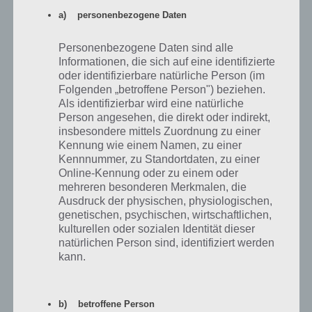
Region 2 das Jagdgeld für das Gewehr fehlt, dann musst du nicht
a) personenbezogene Daten
unbedingt die Schrotflinte der Region 2 kaufen, um auf
Schrotflintenjagd zu gehen, sondern kannst einfach in Region 1
Personenbezogene Daten sind alle
zurückkehren und dort das notwendige Jagdgeld sammeln.
Informationen, die sich auf eine identifizierte
oder identifizierbare natürliche Person (im
Folgenden „betroffene Person") beziehen.
Als identifizierbar wird eine natürliche
Person angesehen, die direkt oder indirekt,
insbesondere mittels Zuordnung zu einer
Kennung wie einem Namen, zu einer
Kennnummer, zu Standortdaten, zu einer
Online-Kennung oder zu einem oder
mehreren besonderen Merkmalen, die
Ausdruck der physischen, physiologischen,
genetischen, psychischen, wirtschaftlichen,
kulturellen oder sozialen Identität dieser
natürlichen Person sind, identifiziert werden
kann.
Um die Lunge oder das Herz besser zu treffen solltest
b) betroffene Person
du das Infrarot nutzen