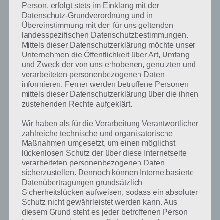
Infrarot erhöhen, aber notwendig ist das nicht unbedingt.
Person, erfolgt stets im Einklang mit der
Datenschutz-Grundverordnung und in
Auch die anderen Waffenupgrades solltest du nur soweit erweitern,
Übereinstimmung mit den für uns geltenden
wie es die Mission erfordert. Wir empfehlen vor allem die Upgrades
landesspezifischen Datenschutzbestimmungen.
durchzuführen, die für die Trophäenjagd in Deer Hunter 2016
Mittels dieser Datenschutzerklärung möchte unser
Unternehmen die Öffentlichkeit über Art, Umfang
zwingend erforderlich sind, denn hierbei handelt es sich um ein
und Zweck der von uns erhobenen, genutzten und
Muss. Bei der Gewehrserie sind die Angaben nur eine Empfehlung,
verarbeiteten personenbezogenen Daten
um die Mission erfolgreich abzuschließen.
informieren. Ferner werden betroffene Personen
mittels dieser Datenschutzerklärung über die ihnen
zustehenden Rechte aufgeklärt.
Gratis-Energie bei Deer Hunter 2016
kassieren
Wir haben als für die Verarbeitung Verantwortlicher
zahlreiche technische und organisatorische
Energie ist in der App Deer Hunter 2016 zwingend notwendig, um auf
Maßnahmen umgesetzt, um einen möglichst
Jagd gehen zu können. Es gibt aber einige Tipps, um an Gratis-
lückenlosen Schutz der über diese Internetseite
Energie zu gelangen. So wird einem ab und zu angeboten Energie zu
verarbeiteten personenbezogenen Daten
kassieren, wenn man sich ein Werbevideo anschaut.
sicherzustellen. Dennoch können Internetbasierte
Datenübertragungen grundsätzlich
Weiterhin bekommt man zu bestimmten Uhrzeiten 5 Energie
Sicherheitslücken aufweisen, sodass ein absoluter
gutgeschrieben. Ebenfalls 5 Energie gibt es bei einem Levelaufstieg.
Schutz nicht gewährleistet werden kann. Aus
Das gute in Deer Hunter 2016: Die Energie kann auch über das
diesem Grund steht es jeder betroffenen Person