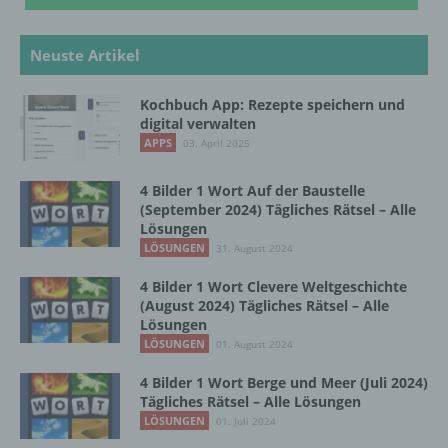
Schlehenweg 20
18069 Lambrechtshagen
Neuste Artikel
DE
Kochbuch App: Rezepte speichern und
digital verwalten
APPS
03. April 2025
Cookies / SessionStorage / LocalStorage
4 Bilder 1 Wort Auf der Baustelle
Die Internetseiten verwenden teilweise so
(September 2024) Tägliches Rätsel – Alle
genannte Cookies, LocalStorage und
Lösungen
SessionStorage. Dies dient dazu, unser Angebot
LÖSUNGEN
31. August 2024
nutzerfreundlicher, effektiver und sicherer zu
machen. Local Storage und SessionStorage ist
4 Bilder 1 Wort Clevere Weltgeschichte
eine Technologie, mit welcher ihr Browser Daten
(August 2024) Tägliches Rätsel – Alle
auf Ihrem Computer oder mobilen Gerät
Lösungen
abspeichert. Cookies sind Textdateien, welche
LÖSUNGEN
01. August 2024
über einen Internetbrowser auf einem
Computersystem abgelegt und gespeichert
4 Bilder 1 Wort Berge und Meer (Juli 2024)
werden. Sie können die Verwendung von Cookies,
Tägliches Rätsel – Alle Lösungen
LocalStorage und SessionStorage durch
LÖSUNGEN
01. Juli 2024
entsprechende Einstellung in Ihrem Browser