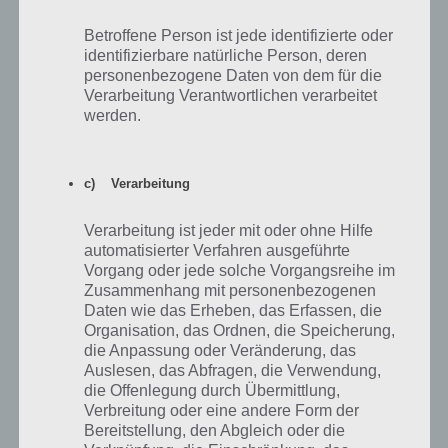
Betroffene Person ist jede identifizierte oder
identifizierbare natürliche Person, deren
So schaltest du die nächste Region in Deer
personenbezogene Daten von dem für die
Hunter 2016 frei
Verarbeitung Verantwortlichen verarbeitet
werden.
Um die nächste Region in Deer Hunter 2016 freizuschalten musst du
auf Trophäenjagd gehen. Im Gegensatz zu den anderen Missionen in
der App muss deine Waffe die geforderte Spezifikation entsprechen.
c) Verarbeitung
Daher auch unsere Empfehlung immer zuerst diese Waffenupgrades
zu machen, um möglichst schnell die Trophäenjagd abzuschließen.
Verarbeitung ist jeder mit oder ohne Hilfe
Weiterhin kannst du deine Waffe aus Region 1 nicht in der zweiten
automatisierter Verfahren ausgeführte
Region einsetzen, weshalb jedes weitere Upgrade nicht sinnvoll ist.
Vorgang oder jede solche Vorgangsreihe im
Zusammenhang mit personenbezogenen
Daten wie das Erheben, das Erfassen, die
Organisation, das Ordnen, die Speicherung,
die Anpassung oder Veränderung, das
Auslesen, das Abfragen, die Verwendung,
die Offenlegung durch Übermittlung,
Verbreitung oder eine andere Form der
Bereitstellung, den Abgleich oder die