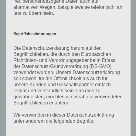
Maximum hinausgehen, sodass man nicht darauf achten muss die
frei, personenbezogene Daten auch auf
Energie rechtzeitig auszugeben.
alternativen Wegen, beispielsweise telefonisch, an
uns zu übermitteln.
So kommst du an Jagdgeld
Begriffsbestimmungen
Um Waffenupgrades oder neue Waffen in Deer Hunter 2016 kaufen
Die Datenschutzerklärung beruht auf den
zu können, benötigst du Jagdgeld. Jagdgeld gibt es für den
Begrifflichkeiten, die durch den Europäischen
erfolgreichen Abschluss der einzelnen Missionen. Auch dafür haben
Richtlinien- und Verordnungsgeber beim Erlass
wir noch ein paar Tipps parat, um mehr Jagdgeld zu verdienen.
der Datenschutz-Grundverordnung (DS-GVO)
verwendet wurden. Unsere Datenschutzerklärung
Sobald du das Gewehr freigeschaltet hast, solltest du immer das
soll sowohl für die Öffentlichkeit als auch für
Infrarot nutzen. Für Schüsse in die Lunge gibt es fünf zusätzliches
unsere Kunden und Geschäftspartner einfach
Jagdgeld, für einen Schuss ins Herz 10 Jagdgeld. Zu erwähnen sei,
lesbar und verständlich sein. Um dies zu
dass dies nur möglich ist, wenn die Mission nichts anderes verlangt.
gewährleisten, möchten wir vorab die verwendeten
Musst du ein Tier mit einem Schuss in die Lunge erlegen, darfst du
Begrifflichkeiten erläutern.
natürlich nicht ins Herz schießen.
Wir verwenden in dieser Datenschutzerklärung
Mit dem Infrarot wird dir Gehirn, Lunge und Herz (in der Regel
unter anderem die folgenden Begriffe:
unterhalb der Lunge) angezeigt. Dadurch kannst du relativ zielsicher
die Organe treffen. Zum Abschluss noch ein weiterer Tipp: Falls dir in