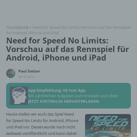
Touchportal
>
Need for Speed No Limits: Vorschau auf das Rennspiel
für Android, iPhone und iPad
Need for Speed No Limits:
Vorschau auf das Rennspiel für
Android, iPhone und iPad
Paul Stelzer
05.10.2015
App Empfehlung: IQ Test App
Mit zahlreichen Aufgaben zum Knobeln und Üben
JETZT KOSTENLOS HERUNTERLADEN
Heute stellen wir euch das Spiel Need
for Speed No Limits für Android, iPhone
und iPad vor. Dieses wurde noch nicht
weltweit veröffentlicht und kann daher