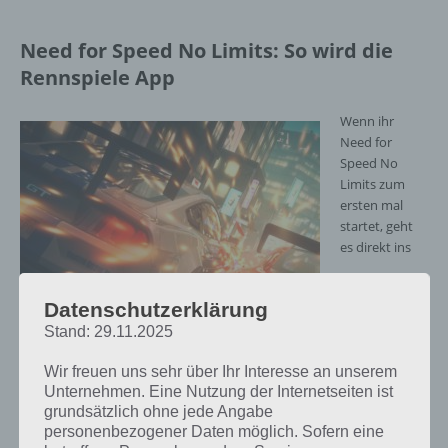
Need for Speed No Limits: So wird die
Rennspiele App
Wenn ihr
Need for
Speed No
Limits zum
ersten mal
startet, geht
es direkt ins
Datenschutzerklärung
Stand: 29.11.2025
Need for Speed No Limits Screenshot –
(c) EA
Wir freuen uns sehr über Ihr Interesse an unserem
Unternehmen. Eine Nutzung der Internetseiten ist
Renngeschehen. Hierbei wird euch die Steuerung erklärt.
grundsätzlich ohne jede Angabe
Standardmäßig wird automatisch beschleunigt, gelenkt wird über
personenbezogener Daten möglich. Sofern eine
die Buttons auf der linken und rechten Seite. Außerdem lernt man