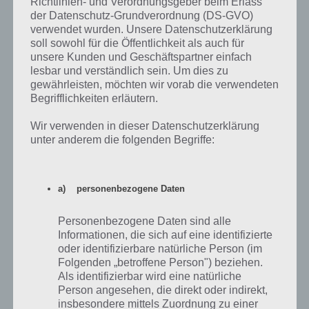
Richtlinien- und Verordnungsgeber beim Erlass
der Datenschutz-Grundverordnung (DS-GVO)
verwendet wurden. Unsere Datenschutzerklärung
soll sowohl für die Öffentlichkeit als auch für
unsere Kunden und Geschäftspartner einfach
lesbar und verständlich sein. Um dies zu
gewährleisten, möchten wir vorab die verwendeten
Begrifflichkeiten erläutern.
Wir verwenden in dieser Datenschutzerklärung
unter anderem die folgenden Begriffe:
a) personenbezogene Daten
App herunterladen
Personenbezogene Daten sind alle
Informationen, die sich auf eine identifizierte
Auf dem ersten Blick wirkt Need for Speed No Limits wie ein solides
oder identifizierbare natürliche Person (im
Rennspiel. Es gibt verschiedene Rennserien und Spielmodi, die für
Folgenden „betroffene Person") beziehen.
Abwechslung sorgen. Auf dem iPad läuft das Spiel auch schon sehr
Als identifizierbar wird eine natürliche
flüssig, auch wenn wir von der grafischen Umsetzung etwas
Person angesehen, die direkt oder indirekt,
enttäuscht sind und mehr erwartet hätten, aber das kann sich bis
insbesondere mittels Zuordnung zu einer