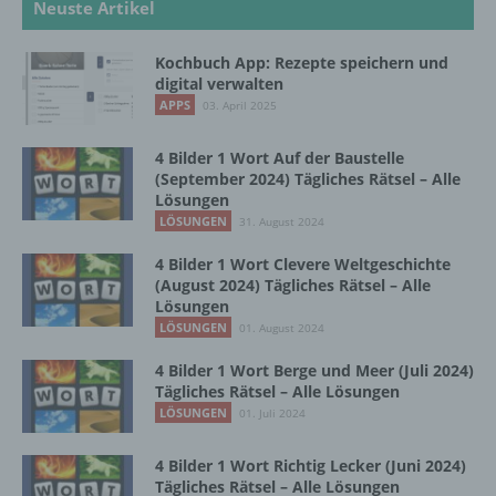
Neuste Artikel
i) Empfänger
Kochbuch App: Rezepte speichern und
digital verwalten
Empfänger ist eine natürliche oder juristische
APPS
03. April 2025
Person, Behörde, Einrichtung oder andere
Stelle, der personenbezogene Daten
4 Bilder 1 Wort Auf der Baustelle
offengelegt werden, unabhängig davon, ob
(September 2024) Tägliches Rätsel – Alle
es sich bei ihr um einen Dritten handelt oder
Lösungen
nicht. Behörden, die im Rahmen eines
LÖSUNGEN
31. August 2024
bestimmten Untersuchungsauftrags nach
dem Unionsrecht oder dem Recht der
4 Bilder 1 Wort Clevere Weltgeschichte
Mitgliedstaaten möglicherweise
(August 2024) Tägliches Rätsel – Alle
personenbezogene Daten erhalten, gelten
Lösungen
jedoch nicht als Empfänger.
LÖSUNGEN
01. August 2024
4 Bilder 1 Wort Berge und Meer (Juli 2024)
Tägliches Rätsel – Alle Lösungen
j) Dritter
LÖSUNGEN
01. Juli 2024
Dritter ist eine natürliche oder juristische
4 Bilder 1 Wort Richtig Lecker (Juni 2024)
Person, Behörde, Einrichtung oder andere
Tägliches Rätsel – Alle Lösungen
Stelle außer der betroffenen Person, dem