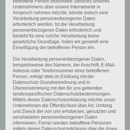
betroffene Person besondere Services unseres
Nitro einzusetzen, indem man nach oben wischt.
Unternehmens über unsere Internetseite in
Anspruch nehmen möchte, könnte jedoch eine
Im Anschluss landet ihr dann im Hauptbildschirm, von wo aus ihr
Verarbeitung personenbezogener Daten
euch erstmal euer erstes eigenes Fahrzeug kaufen müsst. Dieses
erforderlich werden. Ist die Verarbeitung
könnt ihr später upgraden, um auch gegen stärker werdende Gegner
personenbezogener Daten erforderlich und
eine Chance zu haben. Eine Besonderheit bei Need for Speed No
besteht für eine solche Verarbeitung keine
Limits ist, dass ihr Getriebe und Co mittels Material verbessern
gesetzliche Grundlage, holen wir generell eine
Einwilligung der betroffenen Person ein.
könnt. Dazu müsst ihr bestimmte Missionen abschließen, in
welchem dieses zu finden ist.
Die Verarbeitung personenbezogener Daten,
beispielsweise des Namens, der Anschrift, E-Mail-
Als Spielmodi steht unter anderem die Fahrt gegen die Zeit (Time
Adresse oder Telefonnummer einer betroffenen
Trial), ein normales Rennen und vieles mehr zur Verfügung. Der Start
Person, erfolgt stets im Einklang mit der
bei Need for Speed No Limits ist dabei an Drag Racing Spiele
Datenschutz-Grundverordnung und in
angelehnt, in welchem ihr die Nadel im grünen Drehzahlbereich
Übereinstimmung mit den für uns geltenden
halten müsst. Das bringt euch wertvolle Sekunden beim Start.
landesspezifischen Datenschutzbestimmungen.
Mittels dieser Datenschutzerklärung möchte unser
Unternehmen die Öffentlichkeit über Art, Umfang
Fahre illegale Straßenrennen
und Zweck der von uns erhobenen, genutzten und
verarbeiteten personenbezogenen Daten
Need for Speed No Limits ist im Underground Bereich angesiedelt.
informieren. Ferner werden betroffene Personen
Das bedeutet für euch illegale Straßenrennen. Das wiederum
mittels dieser Datenschutzerklärung über die ihnen