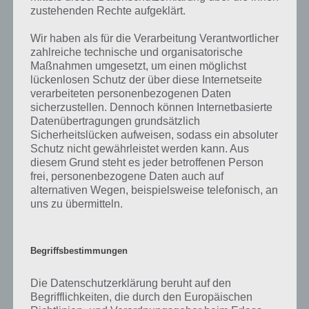
bedeutet reichlich Verkehr in der Stadt. Ihr müsst also jegliche
zustehenden Rechte aufgeklärt.
Kollissionen vermeiden. Außerdem hält die Polizei euch auf trapp,
denn zahlreiche Straßensperren müssen umgangen werden, um
Wir haben als für die Verarbeitung Verantwortlicher
nicht verhaftet zu werden.
zahlreiche technische und organisatorische
Maßnahmen umgesetzt, um einen möglichst
Da Need for Speed No Limits ein Free2Play Spiel ist, könnt ihr jedoch
lückenlosen Schutz der über diese Internetseite
nicht unbegrenzt Rennen fahren. Stattdessen habt ihr immer nur
verarbeiteten personenbezogenen Daten
eine begrenzte Anzahl Energie zur Verfügung. Sobald diese leer ist,
sicherzustellen. Dennoch können Internetbasierte
Datenübertragungen grundsätzlich
müsst ihr entweder zur Premiumwährung greifen oder warten.
Sicherheitslücken aufweisen, sodass ein absoluter
Weiter könnt ihr euch gegen Echtgeld mehr Spielwährung holen, um
Schutz nicht gewährleistet werden kann. Aus
so schneller in der Spiele App Need for Speed No Limits
diesem Grund steht es jeder betroffenen Person
voranzukommen.
frei, personenbezogene Daten auch auf
alternativen Wegen, beispielsweise telefonisch, an
uns zu übermitteln.
Trailer zu Need for Speed No Limits
Nachfolgend haben wir noch den offiziellen Trailer zur Spiele App
Begriffsbestimmungen
Need for Speed No Limits. Dieser beinhaltet zwar keine richtigen
Gameplay Sequenzen, ist aber dennoch nett anzuschauen. Hier das
Trailer Video:
Die Datenschutzerklärung beruht auf den
Begrifflichkeiten, die durch den Europäischen