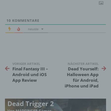
Interessen, Zuverlässigkeit, Verhalten,
Aufenthaltsort oder Ortswechsel dieser
natürlichen Person zu analysieren oder
vorherzusagen.
10
KOMMENTARE
neuste
f) Pseudonymisierung
Pseudonymisierung ist die Verarbeitung
personenbezogener Daten in einer Weise,
auf welche die personenbezogenen Daten
ohne Hinzuziehung zusätzlicher
VORIGER ARTIKEL
NÄCHSTER ARTIKEL
Informationen nicht mehr einer spezifischen
Final Fantasy III –
Dead Yourself:
betroffenen Person zugeordnet werden
können, sofern diese zusätzlichen
Android und iOS
Halloween App
Informationen gesondert aufbewahrt werden
App Review
für Android,
und technischen und organisatorischen
iPhone und iPad
Maßnahmen unterliegen, die gewährleisten,
dass die personenbezogenen Daten nicht
einer identifizierten oder identifizierbaren
Dead Trigger 2
natürlichen Person zugewiesen werden.
Von MADFINGER Games