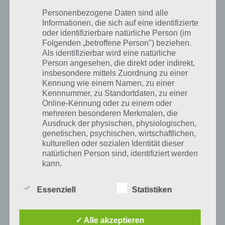
Teil in diesem Artikel: Baupläne
Personenbezogene Daten sind alle
finden. Nachdem ihr den
Informationen, die sich auf eine identifizierte
Büchsenmacher gerettet habt
oder identifizierbare natürliche Person (im
und dieser im Versteck
Folgenden „betroffene Person") beziehen.
auftaucht, werdet ihr sehen,
Als identifizierbar wird eine natürliche
dass bestimmte Waffen erst
Baupläne in Dead Trigger
Person angesehen, die direkt oder indirekt,
gebaut werden können, wenn
insbesondere mittels Zuordnung zu einer
2
ihr bestimmte Baupläne
Kennung wie einem Namen, zu einer
besitzt.
Kennnummer, zu Standortdaten, zu einer
Online-Kennung oder zu einem oder
Nun stellt sich natürlich die Frage, wie man an diese Baupläne
mehreren besonderen Merkmalen, die
Ausdruck der physischen, physiologischen,
gelangt. Auch dazu wollen wir uns natürlich äußern. Zudem geben
genetischen, psychischen, wirtschaftlichen,
wir Tipps, wo wir diese Baupläne häufig finden.
kulturellen oder sozialen Identität dieser
natürlichen Person sind, identifiziert werden
kann.
So findest du die Baupläne für Waffen
Wir haben uns natürlich auch gefragt, wo man nun Baupläne in Dead
Essenziell
Statistiken
Trigger 2 findet. Kurzum: Knifflige Gegner lassen diese fallen. Wir
b) betroffene Person
empfehlen dafür vor allem den Schwierigkeitsgrad Schwer, wenn ihr
auf Baupläne aus seid. Nun müsst ihr warten bis ein harter
✓ Alle akzeptieren
Betroffene Person ist jede identifizierte oder