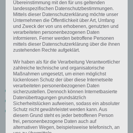
Übereinstimmung mit den für uns geltenden
landesspezifischen Datenschutzbestimmungen.
Mittels dieser Datenschutzerklärung möchte unser
Arten von Dead Trigger 2 Missionen
Unternehmen die Öffentlichkeit über Art, Umfang
und Zweck der von uns erhobenen, genutzten und
Damit es in Dead Trigger 2 nie langweilig wird, gibt es verschiedene
verarbeiteten personenbezogenen Daten
Missionen zu erledigen. In den meisten Fälle geht es nach dem
informieren. Ferner werden betroffene Personen
Prinzip: Gehe dort hin, aktiviere dort etwas und gehe dorthin. Auf
mittels dieser Datenschutzerklärung über die ihnen
dem Weg natürlich zahlreiche Zombies töten, um so an weitere
zustehenden Rechte aufgeklärt.
Gelder und Munition zu gelangen.
Wir haben als für die Verarbeitung Verantwortlicher
Wir werden nachfolgende Liste an Missionen stetig erweitern. Schaut
zahlreiche technische und organisatorische
also später nochmal vorbei. Hier unsere bisherige Liste:
Maßnahmen umgesetzt, um einen möglichst
lückenlosen Schutz der über diese Internetseite
verarbeiteten personenbezogenen Daten
Suchen & Zerstören: zerstöre den Lautsprecher in der Nähe
sicherzustellen. Dennoch können Internetbasierte
Datenübertragungen grundsätzlich
Operationen: Führe verschiedene zeitbasierte Aktionen aus
Sicherheitslücken aufweisen, sodass ein absoluter
Schutz nicht gewährleistet werden kann. Aus
Power-run: Stromgenerator mit Benzin füllen
diesem Grund steht es jeder betroffenen Person
Hierbei muss man schnell sein, denn mit der Zeit sinkt das Benzin
wieder. Hier heißt es schnell die Benzinkanister finden und die
frei, personenbezogene Daten auch auf
Mission abschließen.
alternativen Wegen, beispielsweise telefonisch, an