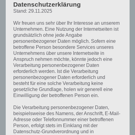
Datenschutzerklärung
Auf dem
Stand: 29.11.2025
Screenshot
rechts seht ihr
Wir freuen uns sehr über Ihr Interesse an unserem
ein Beispiel für
Unternehmen. Eine Nutzung der Internetseiten ist
eine Karte in
grundsätzlich ohne jede Angabe
Dead Trigger 2,
personenbezogener Daten möglich. Sofern eine
auf welcher
betroffene Person besondere Services unseres
gold umrahmt
Unternehmens über unsere Internetseite in
die
Anspruch nehmen möchte, könnte jedoch eine
Dead Trigger 2 Missionen
Verarbeitung personenbezogener Daten
erforderlich werden. Ist die Verarbeitung
Hauptmissionen und daneben die Nebenmissionen zu finden sind.
personenbezogener Daten erforderlich und
besteht für eine solche Verarbeitung keine
Jede Mission in Dead Trigger 2 könnt ihr (wie bereits bei unseren
gesetzliche Grundlage, holen wir generell eine
Tipps und Tricks beschrieben) in drei Schwierigkeitsstufen wählen. Zu
Einwilligung der betroffenen Person ein.
Beginn empfehlen wir euch dabei die höchste Schwierigkeitsstufe zu
Die Verarbeitung personenbezogener Daten,
wählen, denn hier gibt es die höchsten Gelder und auch die höchste
beispielsweise des Namens, der Anschrift, E-Mail-
Wahrscheinlichkeit an die Baupläne zu gelangen.
Adresse oder Telefonnummer einer betroffenen
Person, erfolgt stets im Einklang mit der
In Dead Trigger 2 gibt es verschiedene Arten von Missionen, die wir
Datenschutz-Grundverordnung und in
nachfolgend mal kurz auflisten wollen.