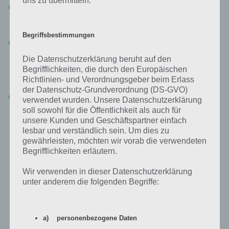
uns zu übermitteln.
Assault: Säubere das Gebiet von allen Untoten
Hier empfehlen wir nur auf normal oder einfach zu spielen, da
dies sonst wirklich sehr schwer wird.
Begriffsbestimmungen
Verteidigen: Verteidige dich bis der Evakuierungstrupp kommt
So ähnlich wie Assault, nur das man dieses mal auf Unterstützung
Die Datenschutzerklärung beruht auf den
wartet. Desweiteren steht ihr hinter einer Barriere und hat
Begrifflichkeiten, die durch den Europäischen
unbegrenzt Ammo sozusagen. habt auf jedenfall eine Granate
dabei.
Richtlinien- und Verordnungsgeber beim Erlass
der Datenschutz-Grundverordnung (DS-GVO)
Wächter: Sichere den Eingang zu unserem Versteck
verwendet wurden. Unsere Datenschutzerklärung
Könnt auf schwer einstellen. Als Scharfschütze müsst ihr die
soll sowohl für die Öffentlichkeit als auch für
Zombies vorm Eindringen töten.
unsere Kunden und Geschäftspartner einfach
lesbar und verständlich sein. Um dies zu
Das tolle an Dead Trigger 2 ist, dass ihr nicht 5 Missionen machen
gewährleisten, möchten wir vorab die verwendeten
könnt und dann abwarten. Stattdessen könnt ihr unbegrenzt in die
Begrifflichkeiten erläutern.
Missionen gehen. Wenn ihr allerdings sterbt, ist die Mission weg bei
den Nebenmissionen
Wir verwenden in dieser Datenschutzerklärung
unter anderem die folgenden Begriffe:
Dead Trigger 2 Baupläne finden
a) personenbezogene Daten
Kommen wir nun zum zweiten