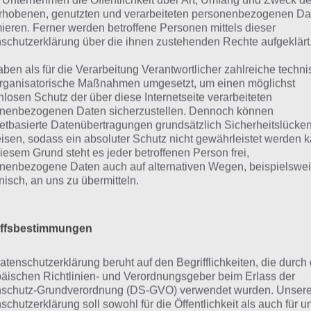
 Unternehmen die Öffentlichkeit über Art, Umfang und Zweck de
nen Schlümpfen das Dorf verschönern und nach belieben
rhobenen, genutzten und verarbeiteten personenbezogenen Da
mieren. Ferner werden betroffene Personen mittels dieser
 tolle an der Spiele App Das Schlumpfdorf ist, dass man s
schutzerklärung über die ihnen zustehenden Rechte aufgeklärt
ernetverbindung, also offline, spielen kann, was man sonst 
aben als für die Verarbeitung Verantwortlicher zahlreiche techn
rifft. Zudem kann man sich natürlich auch in Smurfs Villag
rganisatorische Maßnahmen umgesetzt, um einen möglichst
ebook verbinden, wodurch man Vorteile im Spiel genießt.
nlosen Schutz der über diese Internetseite verarbeiteten
nenbezogenen Daten sicherzustellen. Dennoch können
netbasierte Datenübertragungen grundsätzlich Sicherheitslücke
as Schlumpfdorf Tipps un
isen, sodass ein absoluter Schutz nicht gewährleistet werden k
iesem Grund steht es jeder betroffenen Person frei,
nenbezogene Daten auch auf alternativen Wegen, beispielswe
onisch, an uns zu übermitteln.
Schlumpfendorf gibt es anfangs viele viele Menüs und G
nst. Deshalb raten wir dir dazu, beim ersten Start dieser 
lumpfdorf das Tutorial (also die Spieleanleitung) mitzum
iffsbestimmungen
wo anklicken musst um dein Schlumpfendorf aufzubauen. 
zweifelst, wenn du von Papa Schlumpf alleine gelassen wirs
atenschutzerklärung beruht auf den Begrifflichkeiten, die durch
äischen Richtlinien- und Verordnungsgeber beim Erlass der
r Tipps und Tricks zu Seite gestellt.
schutz-Grundverordnung (DS-GVO) verwendet wurden. Unser
schutzerklärung soll sowohl für die Öffentlichkeit als auch für u