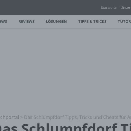
Startseite
Unser
EWS
REVIEWS
LÖSUNGEN
TIPPS & TRICKS
TUTOR
chportal
>
Das Schlumpfdorf Tipps, Tricks und Cheats für A
as Schlumpfdorf T