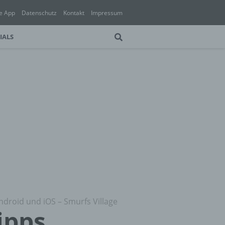
e App
Datenschutz
Kontakt
Impressum
IALS
ndroid und iOS – Smurfs Village
ipps,