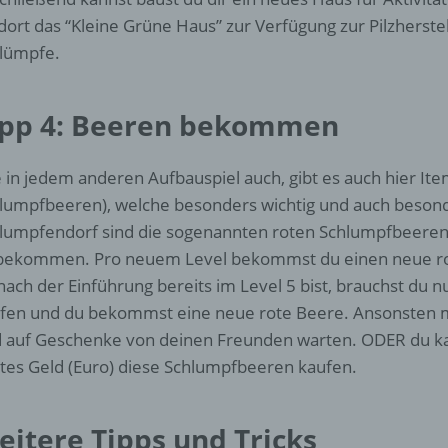
d) Einschränkung der Verarbeitung
 dort das “Kleine Grüne Haus” zur Verfügung zur Pilzherste
lümpfe.
Einschränkung der Verarbeitung ist die Markierung gespeichert
personenbezogener Daten mit dem Ziel, ihre künftige Verarbeit
einzuschränken.
ipp 4: Beeren bekommen
e) Profiling
 in jedem anderen Aufbauspiel auch, gibt es auch hier Ite
lumpfbeeren), welche besonders wichtig und auch besond
Profiling ist jede Art der automatisierten Verarbeitung
lumpfendorf sind die sogenannten roten Schlumpfbeeren
personenbezogener Daten, die darin besteht, dass diese
personenbezogenen Daten verwendet werden, um bestimmte
bekommen. Pro neuem Level bekommst du einen neue ro
persönliche Aspekte, die sich auf eine natürliche Person bezie
nach der Einführung bereits im Level 5 bist, brauchst du n
zu bewerten, insbesondere, um Aspekte bezüglich Arbeitsleistu
fen und du bekommst eine neue rote Beere. Ansonsten m
wirtschaftlicher Lage, Gesundheit, persönlicher Vorlieben, Inter
Zuverlässigkeit, Verhalten, Aufenthaltsort oder Ortswechsel die
 auf Geschenke von deinen Freunden warten. ODER du kann
natürlichen Person zu analysieren oder vorherzusagen.
tes Geld (Euro) diese Schlumpfbeeren kaufen.
f) Pseudonymisierung
eitere Tipps und Tricks