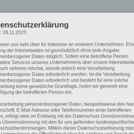
enschutzerklärung
: 29.11.2025
reuen uns sehr über Ihr Interesse an unserem Unternehmen. Ein
ng der Internetseiten ist grundsätzlich ohne jede Angabe
nenbezogener Daten möglich. Sofern eine betroffene Person
arum geht es in Das Sch
dere Services unseres Unternehmens über unsere Internetseite
uch nehmen möchte, könnte jedoch eine Verarbeitung
nenbezogener Daten erforderlich werden. Ist die Verarbeitung
Schlumpfdorf besteht deine Aufgabe darin, deinen kleine
nenbezogener Daten erforderlich und besteht für eine solche
f aufzubauen, das dir und deinen Schlümpfen gefällt. Du 
beitung keine gesetzliche Grundlage, holen wir generell eine
lligung der betroffenen Person ein.
en, Felder sähen um sie später ernten zu können und dic
 Bösewicht Gargamel zu verstecken. Das lustige an dieser
erarbeitung personenbezogener Daten, beispielsweise des Na
erdings, dass du durch sogenannte Mini Games / Mini Spiele
nschrift, E-Mail-Adresse oder Telefonnummer einer betroffenen
n, erfolgt stets im Einklang mit der Datenschutz-Grundverordnu
geschehen eingreifen und dir damit die lästige Wartezeit z
n Übereinstimmung mit den für uns geltenden landesspezifisch
kürzen kannst. Dadurch bekommst du neues Gold, neue 
schutzbestimmungen. Mittels dieser Datenschutzerklärung mö