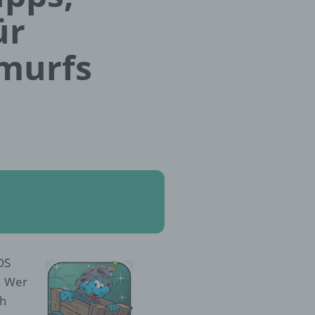
ür
Smurfs
OS
. Wer
ch