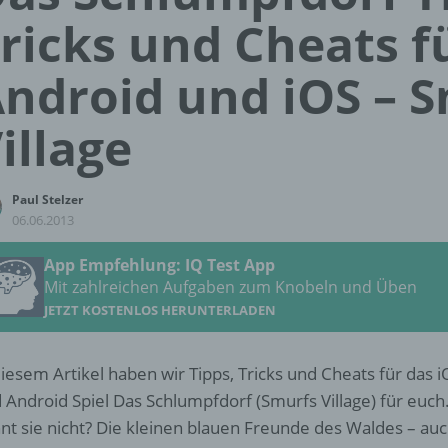
ricks und Cheats f
ndroid und iOS – 
illage
Paul Stelzer
06.06.2013
App Empfehlung: IQ Test App
Mit zahlreichen Aufgaben zum Knobeln und Üben
JETZT KOSTENLOS HERUNTERLADEN
diesem Artikel haben wir Tipps, Tricks und Cheats für das i
 Android Spiel Das Schlumpfdorf (Smurfs Village) für euch
nt sie nicht? Die kleinen blauen Freunde des Waldes – au