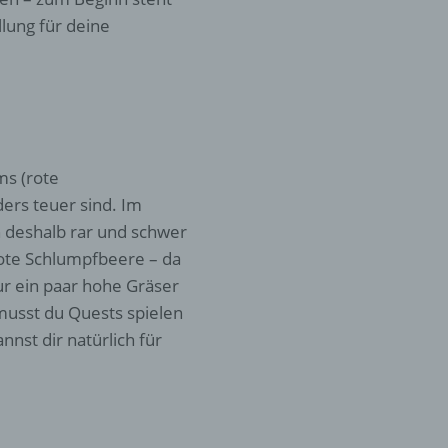
llung für deine
er
ung
ms (rote
ers teuer sind. Im
 deshalb rar und schwer
te Schlumpfbeere – da
hen,
ur ein paar hohe Gräser
ng,
usst du Quests spielen
essen,
ser
st dir natürlich für