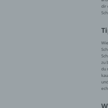
dir
Sch
T
Wie
Sch
Sch
zu 
du 
kau
und
ech
W