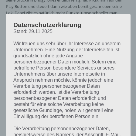
seine Brücke in Bridgy Jones endlich fertig hat, klickt man auf den
Play Button und steuert dann wie oben bereit geschrieben seine
Lok. Dabei gibt es natürlich mehr Punkte, umso schneller man
darüber brettert.
Datenschutzerklärung
Stand: 29.11.2025
Kleiner Wehmutstropfen: Bridgy Jones ist komplett in Englisch, es
gibt also keine deutsche Sprache. Das sollte aber nicht das große
Wir freuen uns sehr über Ihr Interesse an unserem
Problem werden, da das Spiel intuitiv ist. Insgesamt können wir
Unternehmen. Eine Nutzung der Internetseiten ist
Bridgy Jones euch nur ans herz legen. Tolle Grafik, zahlreiche Level
grundsätzlich ohne jede Angabe
und weitere kommen durch ein Update. Auch wenn es noch In App
personenbezogener Daten möglich. Sofern eine
Käufe gibt, so werden diese nur benötigt, wenn man in einem Level
betroffene Person besondere Services unseres
nicht weiterkommt.
Unternehmens über unsere Internetseite in
Anspruch nehmen möchte, könnte jedoch eine
Verarbeitung personenbezogener Daten
erforderlich werden. Ist die Verarbeitung
personenbezogener Daten erforderlich und
besteht für eine solche Verarbeitung keine
gesetzliche Grundlage, holen wir generell eine
Einwilligung der betroffenen Person ein.
Die Verarbeitung personenbezogener Daten,
beispielsweise des Namens, der Anschrift, E-Mail-