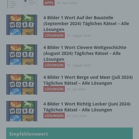
Bereitstellung, den Abgleich oder die
APPS
03. April 2025
Verknüpfung, die Einschränkung, das
Löschen oder die Vernichtung.
4 Bilder 1 Wort Auf der Baustelle
(September 2024) Tägliches Rätsel – Alle
Lösungen
d) Einschränkung der Verarbeitung
LÖSUNGEN
31. August 2024
4 Bilder 1 Wort Clevere Weltgeschichte
Einschränkung der Verarbeitung ist die
(August 2024) Tägliches Rätsel – Alle
Markierung gespeicherter
Lösungen
personenbezogener Daten mit dem Ziel, ihre
LÖSUNGEN
01. August 2024
künftige Verarbeitung einzuschränken.
4 Bilder 1 Wort Berge und Meer (Juli 2024)
Tägliches Rätsel – Alle Lösungen
LÖSUNGEN
01. Juli 2024
e) Profiling
4 Bilder 1 Wort Richtig Lecker (Juni 2024)
Profiling ist jede Art der automatisierten
Tägliches Rätsel – Alle Lösungen
Verarbeitung personenbezogener Daten, die
LÖSUNGEN
01. Juni 2024
darin besteht, dass diese
personenbezogenen Daten verwendet
werden, um bestimmte persönliche Aspekte,
Empfehlenswert
die sich auf eine natürliche Person beziehen,