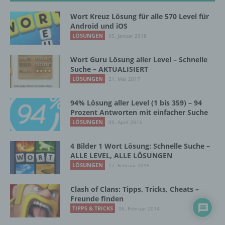
zu bewerten, insbesondere, um Aspekte
bezüglich Arbeitsleistung, wirtschaftlicher
Wort Kreuz Lösung für alle 570 Level für
Lage, Gesundheit, persönlicher Vorlieben,
Android und iOS
Interessen, Zuverlässigkeit, Verhalten,
LÖSUNGEN
05. Januar 2018
Aufenthaltsort oder Ortswechsel dieser
natürlichen Person zu analysieren oder
Wort Guru Lösung aller Level – Schnelle
vorherzusagen.
Suche – AKTUALISIERT
LÖSUNGEN
21. Mai 2017
f) Pseudonymisierung
94% Lösung aller Level (1 bis 359) – 94
Prozent Antworten mit einfacher Suche
Pseudonymisierung ist die Verarbeitung
LÖSUNGEN
09. April 2015
personenbezogener Daten in einer Weise,
auf welche die personenbezogenen Daten
4 Bilder 1 Wort Lösung: Schnelle Suche –
ohne Hinzuziehung zusätzlicher
ALLE LEVEL, ALLE LÖSUNGEN
Informationen nicht mehr einer spezifischen
LÖSUNGEN
17. Februar 2015
betroffenen Person zugeordnet werden
können, sofern diese zusätzlichen
Clash of Clans: Tipps, Tricks, Cheats –
Informationen gesondert aufbewahrt werden
Freunde finden
und technischen und organisatorischen
TIPPS & TRICKS
06. Februar 2014
Maßnahmen unterliegen, die gewährleisten,
dass die personenbezogenen Daten nicht