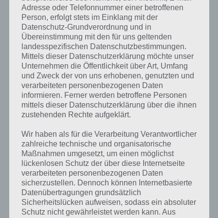
Adresse oder Telefonnummer einer betroffenen
Person, erfolgt stets im Einklang mit der
Datenschutz-Grundverordnung und in
Übereinstimmung mit den für uns geltenden
landesspezifischen Datenschutzbestimmungen.
Mittels dieser Datenschutzerklärung möchte unser
Unternehmen die Öffentlichkeit über Art, Umfang
und Zweck der von uns erhobenen, genutzten und
verarbeiteten personenbezogenen Daten
informieren. Ferner werden betroffene Personen
mittels dieser Datenschutzerklärung über die ihnen
zustehenden Rechte aufgeklärt.
Wir haben als für die Verarbeitung Verantwortlicher
zahlreiche technische und organisatorische
Bridgy Jones im iTunes App Store kaufen
Maßnahmen umgesetzt, um einen möglichst
lückenlosen Schutz der über diese Internetseite
verarbeiteten personenbezogenen Daten
Die App Bridgy Jones erfordert mindestens iOS 5.1 und ist für das
sicherzustellen. Dennoch können Internetbasierte
iPhone 5 optimiert. Aber natürlich werden auch ältere iPhone
Datenübertragungen grundsätzlich
Geräte, der iPod Touch und das iPad unterstützt. Das Spiel selber ist
Sicherheitslücken aufweisen, sodass ein absoluter
knapp über 300MB groß.Wer nicht weiß, ob er sich Bridgy Jones im
Schutz nicht gewährleistet werden kann. Aus
iTunes App Store herunterladen soll, hat Chillingo ein Gameplay