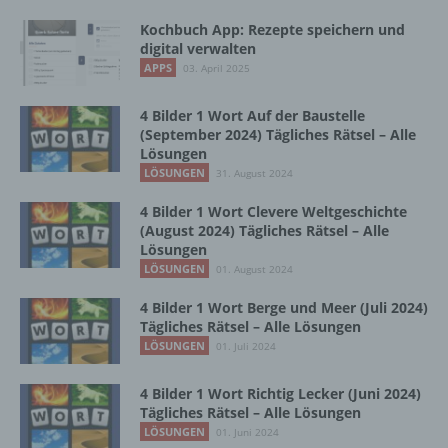
Maßnahmen unterliegen, die gewährleisten,
Kochbuch App: Rezepte speichern und
dass die personenbezogenen Daten nicht
digital verwalten
einer identifizierten oder identifizierbaren
APPS
03. April 2025
natürlichen Person zugewiesen werden.
4 Bilder 1 Wort Auf der Baustelle
(September 2024) Tägliches Rätsel – Alle
g) Verantwortlicher oder für die Verarbeitung
Lösungen
Verantwortlicher
LÖSUNGEN
31. August 2024
Verantwortlicher oder für die Verarbeitung
4 Bilder 1 Wort Clevere Weltgeschichte
Verantwortlicher ist die natürliche oder
(August 2024) Tägliches Rätsel – Alle
juristische Person, Behörde, Einrichtung
Lösungen
oder andere Stelle, die allein oder
LÖSUNGEN
01. August 2024
gemeinsam mit anderen über die Zwecke
4 Bilder 1 Wort Berge und Meer (Juli 2024)
und Mittel der Verarbeitung von
Tägliches Rätsel – Alle Lösungen
personenbezogenen Daten entscheidet.
LÖSUNGEN
01. Juli 2024
Sind die Zwecke und Mittel dieser
Verarbeitung durch das Unionsrecht oder
das Recht der Mitgliedstaaten vorgegeben,
4 Bilder 1 Wort Richtig Lecker (Juni 2024)
so kann der Verantwortliche
Tägliches Rätsel – Alle Lösungen
beziehungsweise können die bestimmten
LÖSUNGEN
01. Juni 2024
Kriterien seiner Benennung nach dem