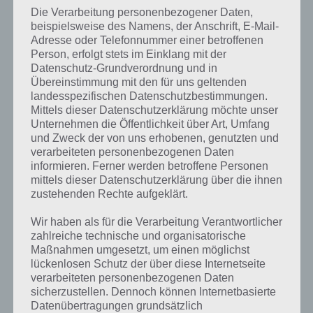
Die Verarbeitung personenbezogener Daten,
beispielsweise des Namens, der Anschrift, E-Mail-
Adresse oder Telefonnummer einer betroffenen
Person, erfolgt stets im Einklang mit der
Links kann man den Schwierigkeitsgrad wählen –
Datenschutz-Grundverordnung und in
oben sieht man, welcher Bus für dieses Rennen in Bus
Übereinstimmung mit den für uns geltenden
Derby nutzbar ist
landesspezifischen Datenschutzbestimmungen.
Mittels dieser Datenschutzerklärung möchte unser
Desweiteren seht ihr in Bus Derby auch immer, wenn ihr auf das
Unternehmen die Öffentlichkeit über Art, Umfang
Schloss bei einem Rennen tippt, wieviel Erfahrung ihr noch
und Zweck der von uns erhobenen, genutzten und
verarbeiteten personenbezogenen Daten
verdienen müsst. Außerdem könnt ihr später den Schwierigkeitsgrad
informieren. Ferner werden betroffene Personen
wechseln, wenn ihr im Auswahlbildschirm links schaut. Besonders
mittels dieser Datenschutzerklärung über die ihnen
knifflig sind aber die Time Trail Modi, da ihr hier einen getunten Bus
zustehenden Rechte aufgeklärt.
braucht, um die Zeiten auf Gold zu schaffen. Entsprechend raten wir
davon ab, diesen Modi in Bus Derby zu spielen.
Wir haben als für die Verarbeitung Verantwortlicher
zahlreiche technische und organisatorische
Maßnahmen umgesetzt, um einen möglichst
Bus nur im Notfall tunen
lückenlosen Schutz der über diese Internetseite
verarbeiteten personenbezogenen Daten
Wenn man Rennen gewinnt oder gut abschneidet, gibt es auch
sicherzustellen. Dennoch können Internetbasierte
immer Münzen. Auch Erfolge werden mit Münzen belohnt, aber das
Datenübertragungen grundsätzlich