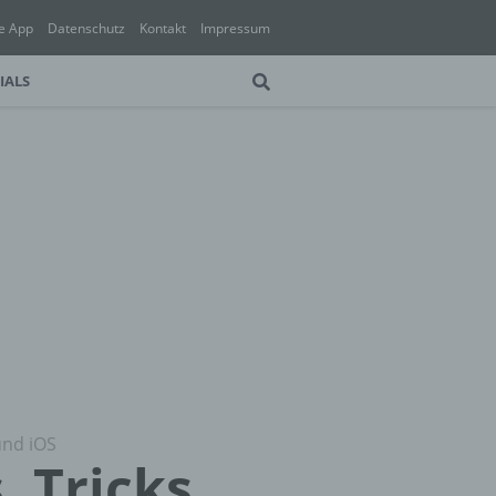
e App
Datenschutz
Kontakt
Impressum
IALS
und iOS
 Tricks,