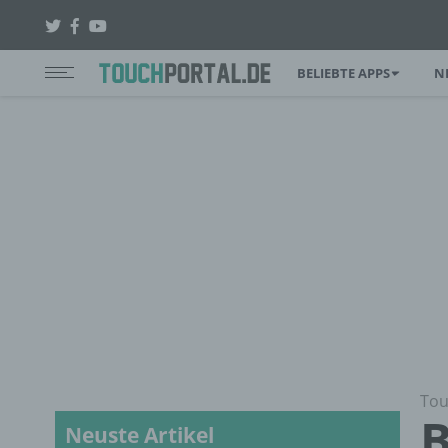
BELIEBTE APPS
N
Tou
B
Neuste Artikel