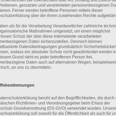
ps und Tricks gleich mehr.
 Unternehmen die Öffentlichkeit über Art, Umfang und Zweck de
rhobenen, genutzten und verarbeiteten personenbezogenen Da
mieren. Ferner werden betroffene Personen mittels dieser
gersoft hat Benji Bananas bisher nur für Android veröffentli
schutzerklärung über die ihnen zustehenden Rechte aufgeklärt
ele App noch nicht erhältlich.
aben als für die Verarbeitung Verantwortlicher zahlreiche techn
rganisatorische Maßnahmen umgesetzt, um einen möglichst
enji Bananas Tipps und T
nlosen Schutz der über diese Internetseite verarbeiteten
nenbezogenen Daten sicherzustellen. Dennoch können
netbasierte Datenübertragungen grundsätzlich Sicherheitslücke
isen, sodass ein absoluter Schutz nicht gewährleistet werden k
men wir nun zu den Tipps und Tricks zu Benji Bananas. Zu
iesem Grund steht es jeder betroffenen Person frei,
as allgemeines zur Steuerung in Benji Bananas sagen bev
nenbezogene Daten auch auf alternativen Wegen, beispielswe
onisch, an uns zu übermitteln.
anas Shop kommen inkl. der Upgrades und Power Ups.
ipp 1: An die Steuerung in Benji
iffsbestimmungen
ewöhnen
atenschutzerklärung beruht auf den Begrifflichkeiten, die durch
äischen Richtlinien- und Verordnungsgeber beim Erlass der
schutz-Grundverordnung (DS-GVO) verwendet wurden. Unser
Beginn von Benji Bananas solltet ihr euch unbedingt mit d
schutzerklärung soll sowohl für die Öffentlichkeit als auch für u