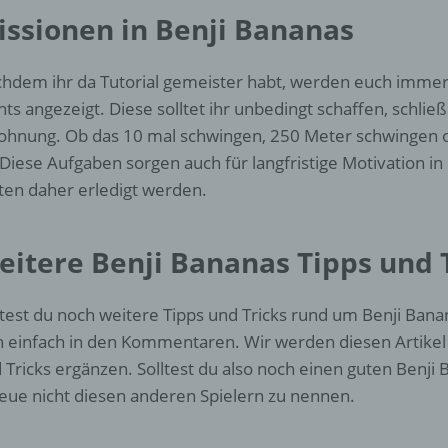
d) Einschränkung der Verarbeitung
issionen in Benji Bananas
Einschränkung der Verarbeitung ist die Markierung gespeichert
personenbezogener Daten mit dem Ziel, ihre künftige Verarbeit
hdem ihr da Tutorial gemeister habt, werden euch imme
einzuschränken.
hts angezeigt. Diese solltet ihr unbedingt schaffen, schließl
ohnung. Ob das 10 mal schwingen, 250 Meter schwingen 
. Diese Aufgaben sorgen auch für langfristige Motivation i
e) Profiling
lten daher erledigt werden.
Profiling ist jede Art der automatisierten Verarbeitung
personenbezogener Daten, die darin besteht, dass diese
personenbezogenen Daten verwendet werden, um bestimmte
eitere Benji Bananas Tipps und 
persönliche Aspekte, die sich auf eine natürliche Person bezie
zu bewerten, insbesondere, um Aspekte bezüglich Arbeitsleistu
wirtschaftlicher Lage, Gesundheit, persönlicher Vorlieben, Inter
ltest du noch weitere Tipps und Tricks rund um Benji Ban
Zuverlässigkeit, Verhalten, Aufenthaltsort oder Ortswechsel die
h einfach in den Kommentaren. Wir werden diesen Artikel
natürlichen Person zu analysieren oder vorherzusagen.
 Tricks ergänzen. Solltest du also noch einen guten Benji
eue nicht diesen anderen Spielern zu nennen.
f) Pseudonymisierung