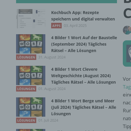
C
Kochbuch App: Rezepte
speichern und digital verwalten
03. April 2025
APPS
4 Bilder 1 Wort Auf der Baustelle
(September 2024) Tägliches
Rätsel – Alle Lösungen
31. August 2024
LÖSUNGEN
4 Bilder 1 Wort Clevere
Weltgeschichte (August 2024)
Vor
Tägliches Rätsel – Alle Lösungen
Tag
01. August 2024
LÖSUNGEN
ein
4 Bilder 1 Wort Berge und Meer
nac
(Juli 2024) Tägliches Rätsel – Alle
Run
Lösungen
nat
01. Juli 2024
LÖSUNGEN
Tip