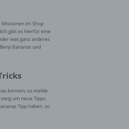
er
ung
r Missionen im Shop
ich gibt es hierfür eine
oder was ganz anderes
n Benji Bananas und
Tricks
hen,
ng,
essen,
anas kennen, so melde
ser
 steig um neue Tipps
 Bananas Tipp haben, so