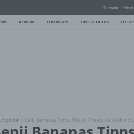
Startseite
Unser
EWS
REVIEWS
LÖSUNGEN
TIPPS & TRICKS
TUTOR
chportal
>
Benji Bananas Tipps, Tricks, Cheats für Android 
enji Bananas Tipps,