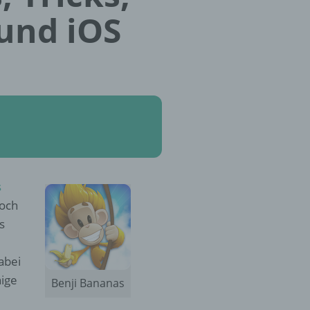
und iOS
s
noch
s
abei
nige
Benji Bananas