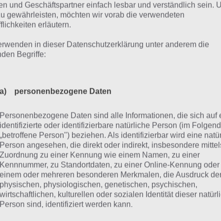
hen und diese gekonnt einsetzen. Berührt ihr den Bildsch
n und Geschäftspartner einfach lesbar und verständlich sein.
zu gewährleisten, möchten wir vorab die verwendeten
ne mit. Drückt ihr nicht, so stürzt ihr unweigerlich in den A
flichkeiten erläutern.
on öfters passiert. Umso bitterer, wenn dies passiert, we
on weit fortgeschritten ist. Die Steuerung in Benji Bananas 
erwenden in dieser Datenschutzerklärung unter anderem die
nden Begriffe:
isch und Blut übergangen sein.
ipp 2: Die Objekte in Benji Bana
a) personenbezogene Daten
Personenbezogene Daten sind alle Informationen, die sich auf 
rend man durch die verschiedenen Welten schwingt, stellt
identifizierte oder identifizierbare natürliche Person (im Folgen
ji Bananas zahlreiche Objekte gibt. Diese solltet ihr versu
„betroffene Person") beziehen. Als identifizierbar wird eine natü
teilhaft ist bspw. das Spinnennetz, womiht ihr in Benji Ba
Person angesehen, die direkt oder indirekt, insbesondere mittel
Zuordnung zu einer Kennung wie einem Namen, zu einer
apultiert werdet. Vermeiden solltet ihr dagegen das Feuer
Kennnummer, zu Standortdaten, zu einer Online-Kennung oder
langen rangeschwingen, da diese sofort abfallen, was euch 
einem oder mehreren besonderen Merkmalen, die Ausdruck de
er Geschwindigkeitseinbußen.
physischen, physiologischen, genetischen, psychischen,
wirtschaftlichen, kulturellen oder sozialen Identität dieser natür
Person sind, identifiziert werden kann.