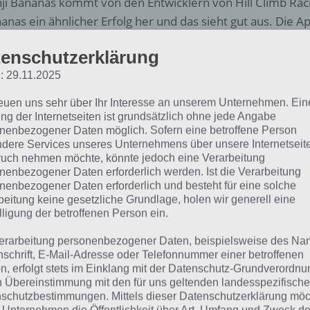
ji Bananas kommt von den Entwicklern von Hill Climb Racin
anas ein ähnlicher Erfolg her und das sieht gut aus. Die 
 1 Million Downloads erreichen. Auch bei Benji Bananas ha
enschutzerklärung
los Spiel, bei der ihr so weit kommen müsst wie möglich. D
: 29.11.2025
ji durch den Urwald über Seen und weitere Szenerien. In
 dabei Bananen und die Premium Währung Chilies ein.
reuen uns sehr über Ihr Interesse an unserem Unternehmen. Ein
ng der Internetseiten ist grundsätzlich ohne jede Angabe
ji Bananas zeichnet sich vor allem durch seinen tollen Grafik
nenbezogener Daten möglich. Sofern eine betroffene Person
dere Services unseres Unternehmens über unsere Internetseite
ten Tempelruinen, Wasserfälle und einen Dschungel. Wä
uch nehmen möchte, könnte jedoch eine Verarbeitung
ativ einfach ist, wird es schon einige Level spter immer knif
nenbezogener Daten erforderlich werden. Ist die Verarbeitung
langen als Lianen, die natürlich sofort abfallen. Außerdem
nenbezogener Daten erforderlich und besteht für eine solche
beitung keine gesetzliche Grundlage, holen wir generell eine
tere Gefahren. Mutet Benji Bananas also zunächst einfach
lligung der betroffenen Person ein.
tstellen, dass man ohne die passenden Upgrades nicht all
erarbeitung personenbezogener Daten, beispielsweise des Na
ürlich könnt ihr in Benji Bananas auch Kleidung freischal
nschrift, E-Mail-Adresse oder Telefonnummer einer betroffenen
n, erfolgt stets im Einklang mit der Datenschutz-Grundverordnu
en nach Wunsch zu stylen, bspw. mit einem Ninja Kostüm
n Übereinstimmung mit den für uns geltenden landesspezifisch
 dies kann man im Shop von Benji Bananas kaufen, doch da
schutzbestimmungen. Mittels dieser Datenschutzerklärung mö