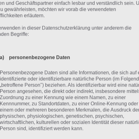
binden bis du schließlich mit dem Element am Ziel ange
n und Geschäftspartner einfach lesbar und verständlich sein.
zu gewährleisten, möchten wir vorab die verwendeten
eenshot haben wir einen 8er Combo gezaubert, auch wenn 
flichkeiten erläutern.
 Glück verbunden ist, wie die Elemente fallen.
erwenden in dieser Datenschutzerklärung unter anderem die
 Combo bewirkt in Battle Camp, dass die Angriffskraft n
nden Begriffe:
issen Prozentwert erhöht ist. Umso höher der Combo, de
zentwert. Battle Camp ist entsprechend einfacher zu lö
a) personenbezogene Daten
 generiert.
Personenbezogene Daten sind alle Informationen, die sich auf 
identifizierte oder identifizierbare natürliche Person (im Folgen
„betroffene Person") beziehen. Als identifizierbar wird eine natü
Person angesehen, die direkt oder indirekt, insbesondere mittel
Zuordnung zu einer Kennung wie einem Namen, zu einer
Kennnummer, zu Standortdaten, zu einer Online-Kennung oder
einem oder mehreren besonderen Merkmalen, die Ausdruck de
physischen, physiologischen, genetischen, psychischen,
wirtschaftlichen, kulturellen oder sozialen Identität dieser natür
Person sind, identifiziert werden kann.