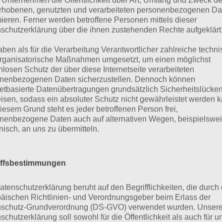
 Unternehmen die Öffentlichkeit über Art, Umfang und Zweck de
rhobenen, genutzten und verarbeiteten personenbezogenen Da
it du einen schnellen Überblick über unsere Tipps zum
mieren. Ferner werden betroffene Personen mittels dieser
 hier einen Überblick, mit dem du direkt zum Thema sprin
schutzerklärung über die ihnen zustehenden Rechte aufgeklärt
aben als für die Verarbeitung Verantwortlicher zahlreiche techn
dex]
rganisatorische Maßnahmen umgesetzt, um einen möglichst
nlosen Schutz der über diese Internetseite verarbeiteten
nenbezogenen Daten sicherzustellen. Dennoch können
ersuche Combos bei Battle Camp
netbasierte Datenübertragungen grundsätzlich Sicherheitslücke
isen, sodass ein absoluter Schutz nicht gewährleistet werden k
enerieren
iesem Grund steht es jeder betroffenen Person frei,
nenbezogene Daten auch auf alternativen Wegen, beispielswe
onisch, an uns zu übermitteln.
 allerwichtigste in der App Battle Camp ist es Combos zu 
ondere: Du kannst Elemente nicht nur bewegen, die nebe
dern über das komplette Spielfeld bewegen. Da hier die 
iffsbestimmungen
renzt ist, solltest du dir vorher deinen Zug genau überleg
er ein Element zu ziehen, welches weit weg davon ist, wo 
atenschutzerklärung beruht auf den Begrifflichkeiten, die durch
äischen Richtlinien- und Verordnungsgeber beim Erlass der
schutz-Grundverordnung (DS-GVO) verwendet wurden. Unser
urch kannst du über das gesamte Spielfeld ziehen und w
schutzerklärung soll sowohl für die Öffentlichkeit als auch für u