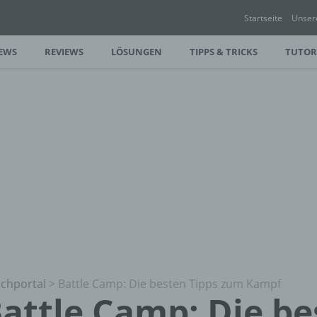
Startseite
Unser
EWS
REVIEWS
LÖSUNGEN
TIPPS & TRICKS
TUTOR
chportal
>
Battle Camp: Die besten Tipps zum Kampf
attle Camp: Die be