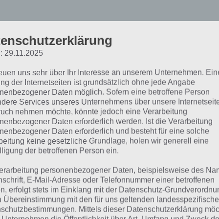
enschutzerklärung
attle Camp: Mit diesen T
: 29.11.2025
ieg im Kampf
reuen uns sehr über Ihr Interesse an unserem Unternehmen. Ein
ng der Internetseiten ist grundsätzlich ohne jede Angabe
nenbezogener Daten möglich. Sofern eine betroffene Person
men wir als erstes auf die Tipps zum Kampf in Battle Cam
dere Services unseres Unternehmens über unsere Internetseite
 für jeden Kampf Energie einsetzen. Da dies eine knappe R
uch nehmen möchte, könnte jedoch eine Verarbeitung
nenbezogener Daten erforderlich werden. Ist die Verarbeitung
 natürlich nicht verlieren.
nenbezogener Daten erforderlich und besteht für eine solche
beitung keine gesetzliche Grundlage, holen wir generell eine
 diesem Grund haben wir unsere Tipps für euch, mit denen
lligung der betroffenen Person ein.
en. Für die PvP Kämpfe muss man jedoch teilweise auf ein
erarbeitung personenbezogener Daten, beispielsweise des Na
zen (beispielsweise mehr Herzen einsammeln), aber im n
nschrift, E-Mail-Adresse oder Telefonnummer einer betroffenen
ryline ist dies nicht immer notwendig. Wie bereits erwähnt
n, erfolgt stets im Einklang mit der Datenschutz-Grundverordnu
rke Monster im Team zu haben, damit unsere Tipps nochm
n Übereinstimmung mit den für uns geltenden landesspezifisch
schutzbestimmungen. Mittels dieser Datenschutzerklärung mö
kung erzielen.