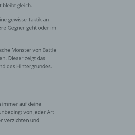
 bleibt gleich.
er
ine gewisse Taktik an
ung
gere Gegner geht oder im
ische Monster von Battle
n. Dieser zeigt das
and des Hintergrundes.
hen,
ng,
essen,
ser
h immer auf deine
unbedingt von jeder Art
er verzichten und