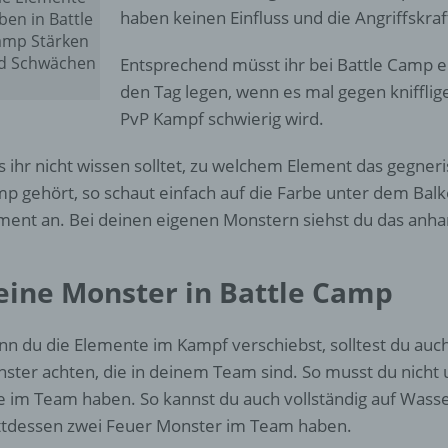
d) Einschränkung der Verarbeitung
haben keinen Einfluss und die Angriffskraft
ben in Battle
amp Stärken
Einschränkung der Verarbeitung ist die Markierung gespeichert
d Schwächen
Entsprechend müsst ihr bei Battle Camp e
personenbezogener Daten mit dem Ziel, ihre künftige Verarbeit
den Tag legen, wenn es mal gegen kniffli
einzuschränken.
PvP Kampf schwierig wird.
e) Profiling
ls ihr nicht wissen solltet, zu welchem Element das gegner
p gehört, so schaut einfach auf die Farbe unter dem Balke
Profiling ist jede Art der automatisierten Verarbeitung
ment an. Bei deinen eigenen Monstern siehst du das anh
personenbezogener Daten, die darin besteht, dass diese
personenbezogenen Daten verwendet werden, um bestimmte
persönliche Aspekte, die sich auf eine natürliche Person bezie
eine Monster in Battle Camp
zu bewerten, insbesondere, um Aspekte bezüglich Arbeitsleistu
wirtschaftlicher Lage, Gesundheit, persönlicher Vorlieben, Inter
Zuverlässigkeit, Verhalten, Aufenthaltsort oder Ortswechsel die
n du die Elemente im Kampf verschiebst, solltest du auc
natürlichen Person zu analysieren oder vorherzusagen.
ster achten, die in deinem Team sind. So musst du nicht 
e im Team haben. So kannst du auch vollständig auf Wass
f) Pseudonymisierung
ttdessen zwei Feuer Monster im Team haben.