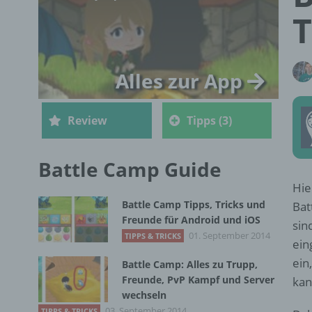
T
Alles zur App
Review
Tipps (3)
Battle Camp Guide
Hie
Battle Camp Tipps, Tricks und
Bat
Freunde für Android und iOS
sin
01. September 2014
TIPPS & TRICKS
ein
ein
Battle Camp: Alles zu Trupp,
Freunde, PvP Kampf und Server
kan
wechseln
03. September 2014
TIPPS & TRICKS