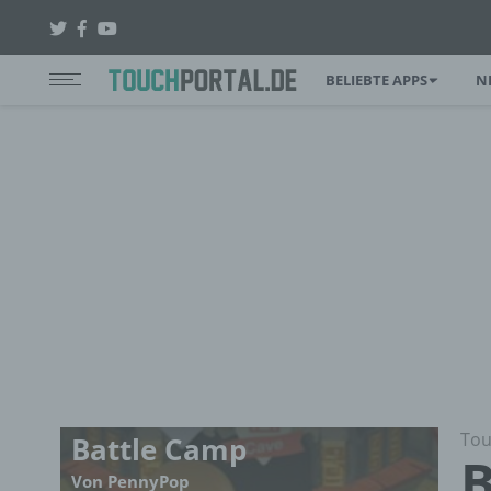
BELIEBTE APPS
N
Tou
Battle Camp
B
Von PennyPop