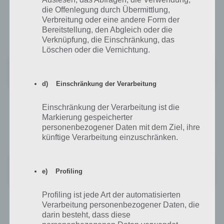
Phone
die Offenlegung durch Übermittlung,
Verbreitung oder eine andere Form der
Angry Birds Go kann zum einen bei Google Play für Android
Bereitstellung, den Abgleich oder die
heruntergeladen werden. Hier gehts zu Google Play:
Verknüpfung, die Einschränkung, das
Löschen oder die Vernichtung.
AB Go!
Preis:
Wird angekündigt
d) Einschränkung der Verarbeitung
Auch für iOS im iTunes App Store kann Angry Birds Go kostenlos
Einschränkung der Verarbeitung ist die
heruntergeladen werden. Es handelt sich hierbei um eine Universal
Markierung gespeicherter
App für iPhone, iPad und iPod Touch. Allerdings wird mindestens iOS
personenbezogener Daten mit dem Ziel, ihre
6 vorausgesetzt. Hier gehts zum iTunes App Store:
künftige Verarbeitung einzuschränken.
Angry Birds Go!
e) Profiling
+
Preis:
Kostenlos
Profiling ist jede Art der automatisierten
Zu guter letzt gibt es Angry Birds Go als App auch für Windows
Verarbeitung personenbezogener Daten, die
Phone. Hier gehts zum Windows Phone Store:
darin besteht, dass diese