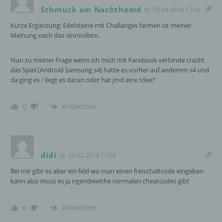
nicht. Behörden, die im Rahmen eines
Schmuck am Nachthemd
05.04.2014 17:42
bestimmten Untersuchungsauftrags nach
Kurze Ergänzung: Edelsteine mit Challanges farmen ist meiner
dem Unionsrecht oder dem Recht der
Meinung nach das sinnvollste..
Mitgliedstaaten möglicherweise
personenbezogene Daten erhalten, gelten
jedoch nicht als Empfänger.
Nun zu meiner Frage wenn ich mich mit Facebook verbinde crasht
das Spiel (Android Samsung s4) hatte es vorher auf anderem s4 und
da ging es / liegt es daran oder hat jmd eine Idee?
j) Dritter
Antworten
0
Dritter ist eine natürliche oder juristische
Person, Behörde, Einrichtung oder andere
Stelle außer der betroffenen Person, dem
Verantwortlichen, dem Auftragsverarbeiter
und den Personen, die unter der
didi
28.02.2014 17:09
unmittelbaren Verantwortung des
Bei mir gibt es aber ein feld wo man einen freischaltcode eingeben
Verantwortlichen oder des
kann also muss es ja irgendwelche normalen cheatcodes gibt
Auftragsverarbeiters befugt sind, die
personenbezogenen Daten zu verarbeiten.
Antworten
0