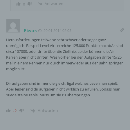
Computersystem abgelegt und gespeichert
Antworten
0
werden. Sie können die Verwendung von Cookies,
LocalStorage und SessionStorage durch
entsprechende Einstellung in Ihrem Browser
verhindern.
Eksus
20.01.2014 02:05
Zahlreiche Internetseiten und Server verwenden
Herausforderungen teilweise sehr schwer oder sogar ganz
Cookies. Viele Cookies enthalten eine sogenannte
unmöglich. Beispiel Level Air : erreiche 125.000 Punkte machbAr sind
Cookie-ID. Eine Cookie-ID ist eine eindeutige
circa 107000. oder drifte über die Ziellinie. Leider können die Air-
Kennung des Cookies. Sie besteht aus einer
Karren aber nicht driften. Was vorher bei den Aufgaben drifte 15/25
Zeichenfolge, durch welche Internetseiten und
mal in einem Rennen nur durch immerwieder aus der Bahn springen
Server dem konkreten Internetbrowser zugeordnet
möglich ist.
werden können, in dem das Cookie gespeichert
wurde. Dies ermöglicht es den besuchten
Dir aufgaben sind immer die gleich. Egal welches Level man spielt.
Internetseiten und Servern, den individuellen
Aber leider sind dir aufgaben nicht wirklich zu erfüllen. Sodass man
Browser der betroffenen Person von anderen
10edelsteine zahle. Muss um sie zu überspringen.
Internetbrowsern, die andere Cookies enthalten,
zu unterscheiden. Ein bestimmter Internetbrowser
kann über die eindeutige Cookie-ID wiedererkannt
Antworten
-2
und identifiziert werden.
Durch den Einsatz von Cookies kann den Nutzern
dieser Internetseite nutzerfreundlichere Services