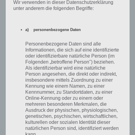
Wir verwenden in dieser Datenschutzerklärung
unter anderem die folgenden Begriffe:
Abschließend gehen wir nun noch auf das Thema Angry Birds Go
Cheats ein. Wie bereits bei allen Angry Birds Spielen gibt es keine
Cheats. Doch warum ist das so, schließlich können wir bei diversen
a) personenbezogene Daten
PC- und Konsolenspielen Cheats eingeben?
Der Grund ist simpel: Die Apps werden in der Regel kostenlos
Personenbezogene Daten sind alle
bereitgestellt, haben aber natürlich auch Kosten verursacht. Dies
Informationen, die sich auf eine identifizierte
versucht Rovio auch bei Angry Birds Go mit Werbung sowie In App
oder identifizierbare natürliche Person (im
Käufen auszugleichen. Entsprechend sollt ihr euch Diamanten, das
Folgenden „betroffene Person") beziehen.
Jenga Spiel und vieles mehr gegen Echtgeld kaufen. Wie in unseren
Als identifizierbar wird eine natürliche
Person angesehen, die direkt oder indirekt,
Angry Birds Go Tipps bereits gezeigt, braucht ihr keine Edelsteine.
insbesondere mittels Zuordnung zu einer
Lediglich das Jenga Spiel, welches ihr alternativ auch im Handel
Kennung wie einem Namen, zu einer
kaufen könnt und dann einen Code im Spiel eintragt, ist lediglich via
Kennnummer, zu Standortdaten, zu einer
In App Kauf erhältlich.
Online-Kennung oder zu einem oder
mehreren besonderen Merkmalen, die
Im Internet kursieren zwar zahlreiche Angry Birds Go Hacks bzw.
Ausdruck der physischen, physiologischen,
Cheats, aber wir raten davon ab diese einzusetzen, denn ansonsten
genetischen, psychischen, wirtschaftlichen,
könnt ih vom Spiel gesperrt werden. Spielt also fair und falls ihr
kulturellen oder sozialen Identität dieser
schneller vorankommen wollt, nutzt die Premium Währung
natürlichen Person sind, identifiziert werden
Edelsteine und holt euch diese via In App Kauf.
kann.