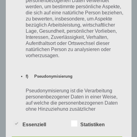
personenbezogenen Daten verwendet
werden, um bestimmte persönliche Aspekte,
die sich auf eine natürliche Person beziehen,
zu bewerten, insbesondere, um Aspekte
Auf WhatsApp teilen
Teilen auf Facebook
bezüglich Arbeitsleistung, wirtschaftlicher
Lage, Gesundheit, persönlicher Vorlieben,
Tweet auf Twitter
Interessen, Zuverlässigkeit, Verhalten,
Aufenthaltsort oder Ortswechsel dieser
natürlichen Person zu analysieren oder
vorherzusagen.
Nächster Artikel in dieser Serie
f) Pseudonymisierung
Mehr Artikel hier auf Touchportal
Pseudonymisierung ist die Verarbeitung
personenbezogener Daten in einer Weise,
auf welche die personenbezogenen Daten
ohne Hinzuziehung zusätzlicher
Informationen nicht mehr einer spezifischen
betroffenen Person zugeordnet werden
Essenziell
Statistiken
können, sofern diese zusätzlichen
Informationen gesondert aufbewahrt werden