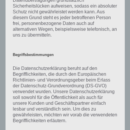
Edelsteine. Mit diesen könnt ihr sogleich weitermachen, wenn die
Datenübertragungen grundsätzlich
Sicherheitslücken aufweisen, sodass ein absoluter
Energie eines Vogels runter ist anstatt noch lange zu warten.
Schutz nicht gewährleistet werden kann. Aus
Desweiteren könnt ihr Edelsteine in Münzen umtauschen. So gibt es
diesem Grund steht es jeder betroffenen Person
für 400 Edelsteine 10.000 Münzen.
frei, personenbezogene Daten auch auf
alternativen Wegen, beispielsweise telefonisch, an
Doch Edelsteine sind begrenzt vorhanden. Nachdem ihr den zweiten
uns zu übermitteln.
Vogel freigeschaltet habt, gibt es 3 Edelsteine. Zudem schenkt euch
Rovio 30 weitere Edelsteine. Zudem findet ihr ab sofort auf der
Strecke mal 1 Edelsteine. Zudem bringt die Champion Jagd bei einem
Sieg Edelsteine. Weitere Möglichkeiten scheint es in Angry Birds Go
Begriffsbestimmungen
leider nicht zu geben.
Die Datenschutzerklärung beruht auf den
Begrifflichkeiten, die durch den Europäischen
Weitere Angry Birds Go Tipps und Tricks
Richtlinien- und Verordnungsgeber beim Erlass
der Datenschutz-Grundverordnung (DS-GVO)
Kennst du weitere Angry Birds Go Tipps und Tricks? Dann melde dich
verwendet wurden. Unsere Datenschutzerklärung
einfach unten in den Kommentaren. Wir werden diesen Artikel stetig
soll sowohl für die Öffentlichkeit als auch für
unsere Kunden und Geschäftspartner einfach
updaten, sodass du hier eine gute Informationsquelle für die App
lesbar und verständlich sein. Um dies zu
Angry Birds Go bekommst. Natürlich könnt ihr euch Fehler mitteilen.
gewährleisten, möchten wir vorab die verwendeten
Begrifflichkeiten erläutern.
Angry Birds Go Cheats