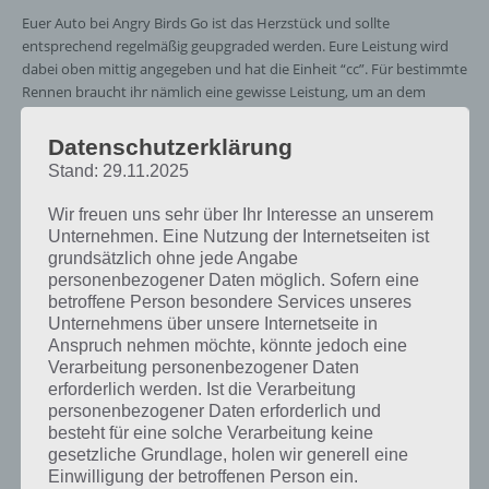
Euer Auto bei Angry Birds Go ist das Herzstück und sollte
entsprechend regelmäßig geupgraded werden. Eure Leistung wird
dabei oben mittig angegeben und hat die Einheit “cc”. Für bestimmte
Rennen braucht ihr nämlich eine gewisse Leistung, um an dem
Rennen / Event teilzunehmen.
Datenschutzerklärung
Dabei könnt ihr eure Münzen in Geschwindigkeit, Beschleunigung,
Stand: 29.11.2025
Kurvenlage und Stärke investieren. Dies solltet ihr regelmäßig
machen, denn ansonsten habt ihr gegen immer stärker werdende
Wir freuen uns sehr über Ihr Interesse an unserem
Gegner irgendwann keine Chance mehr.
Unternehmen. Eine Nutzung der Internetseiten ist
grundsätzlich ohne jede Angabe
personenbezogener Daten möglich. Sofern eine
betroffene Person besondere Services unseres
Der perfekte Start
Unternehmens über unsere Internetseite in
Anspruch nehmen möchte, könnte jedoch eine
Beim Start findet ihr etwas altbewertes von Angry Birds wieder: Eine
Verarbeitung personenbezogener Daten
Abschussrampe. Mit dieser katapultiert ihr euch ins Rennen. Dabei
erforderlich werden. Ist die Verarbeitung
müsst ihr genau zum richtigen Zeitpunkt loslassen. Wenn ihr zu früh
personenbezogener Daten erforderlich und
loslasst (der Countdown noch nicht bei Go war), dreht sich euer Auto
besteht für eine solche Verarbeitung keine
als Strafe.
gesetzliche Grundlage, holen wir generell eine
Einwilligung der betroffenen Person ein.