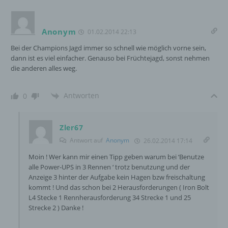
InnoMobile GmbH
Anonym
01.02.2014 22:13
Schlehenweg 20
Bei der Champions Jagd immer so schnell wie möglich vorne sein,
dann ist es viel einfacher. Genauso bei Früchtejagd, sonst nehmen
18069 Lambrechtshagen
die anderen alles weg.
DE
Antworten
0
Cookies / SessionStorage / LocalStorage
Zler67
Die Internetseiten verwenden teilweise so
Antwort auf
Anonym
26.02.2014 17:14
genannte Cookies, LocalStorage und
Moin ! Wer kann mir einen Tipp geben warum bei ‘Benutze
SessionStorage. Dies dient dazu, unser Angebot
alle Power-UPS in 3 Rennen ‘ trotz benutzung und der
nutzerfreundlicher, effektiver und sicherer zu
Anzeige 3 hinter der Aufgabe kein Hagen bzw freischaltung
machen. Local Storage und SessionStorage ist
kommt ! Und das schon bei 2 Herausforderungen ( Iron Bolt
eine Technologie, mit welcher ihr Browser Daten
L4 Stecke 1 Rennherausforderung 34 Strecke 1 und 25
auf Ihrem Computer oder mobilen Gerät
Strecke 2 ) Danke !
abspeichert. Cookies sind Textdateien, welche
über einen Internetbrowser auf einem