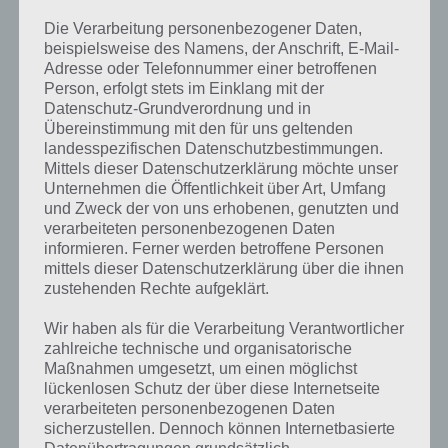
Zu lange nach Go sollte man auch nicht warten, denn sonst sind die
Gegner schon weit weg. Der perfekte Start in Angry Birds Go liegt
Die Verarbeitung personenbezogener Daten,
zwischen 1 Sekunde und Go. Bereits kurz nachdem 1 angezeigt wird,
beispielsweise des Namens, der Anschrift, E-Mail-
könnt ihr schon loslassen, damit euer Auto bei Go abgeschossen
Adresse oder Telefonnummer einer betroffenen
wird.
Person, erfolgt stets im Einklang mit der
Datenschutz-Grundverordnung und in
Übereinstimmung mit den für uns geltenden
Rennen in Angry Birds Go beenden bringt
landesspezifischen Datenschutzbestimmungen.
Mittels dieser Datenschutzerklärung möchte unser
Münzen – Ein Neustart nicht
Unternehmen die Öffentlichkeit über Art, Umfang
und Zweck der von uns erhobenen, genutzten und
Wenn man merkt, dass man in Angry Birds Go keine Chance auf den
verarbeiteten personenbezogenen Daten
Sieg hat, solltet ihr nicht einfach neustarten. Auch bei einem
informieren. Ferner werden betroffene Personen
Neustart verliert ihr 1 Energie. Fahrt ihr stattdessen zu Ende, könnt
mittels dieser Datenschutzerklärung über die ihnen
ihr zumindest noch Münzen kassieren. Vor allem bei der Champion
zustehenden Rechte aufgeklärt.
Jagd sind dies auch ohne Sieg 120, 150, … Münzen, die ihr als
zweitplatzierter in Angry Birds Go kassiert.
Wir haben als für die Verarbeitung Verantwortlicher
zahlreiche technische und organisatorische
Maßnahmen umgesetzt, um einen möglichst
Edelsteine: Die Premium Währung
lückenlosen Schutz der über diese Internetseite
verarbeiteten personenbezogenen Daten
Zu guter letzt noch Angry Birds Go Tipps zur Premium Währung
sicherzustellen. Dennoch können Internetbasierte