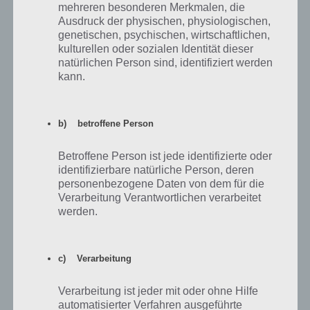
mehreren besonderen Merkmalen, die
Ausdruck der physischen, physiologischen,
genetischen, psychischen, wirtschaftlichen,
Umso größer du in Agar.io bist, desto schneller
kulturellen oder sozialen Identität dieser
verlierst du an Masse – Gut zu erkennen daran, dass
natürlichen Person sind, identifiziert werden
sich dein Score nicht weiter erhöht
kann.
Weitere Agar.io Tipps und Tricks
b) betroffene Person
Wenn du weitere Agar.io Tipps und Tricks hast, um die größte Zelle
Betroffene Person ist jede identifizierte oder
im Spiel zu werden, dann melde dich einfach in den Kommentaren.
identifizierbare natürliche Person, deren
Wir werden diesen Strategie Guide zu Agar.io stets erweitern.
personenbezogene Daten von dem für die
Verarbeitung Verantwortlichen verarbeitet
werden.
Weitere Strategien zum Spiel
Nachdem wir dir zahlreiche Tipps und Infos zu Agar.io vorgestellt
c) Verarbeitung
haben, soll es nun um die richtige Strategie gehen, um wirklich zur
größten Zelle im Spiel zu werden. Pro Welt befinden sich in der Regel
Verarbeitung ist jeder mit oder ohne Hilfe
um die 100 Spieler. Daher ist es gar nicht so einfach.
automatisierter Verfahren ausgeführte