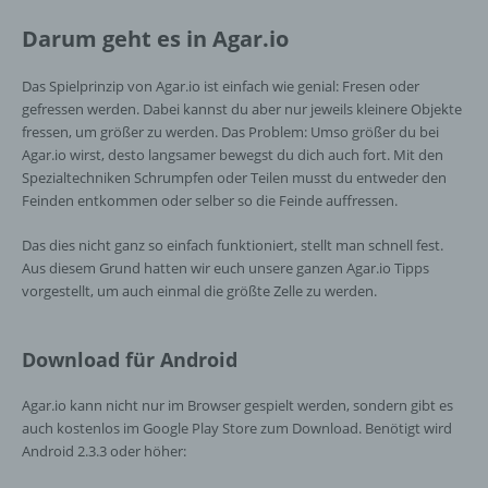
Empfänger ist eine natürliche oder juristische
Darum geht es in Agar.io
Person, Behörde, Einrichtung oder andere
Stelle, der personenbezogene Daten
Das Spielprinzip von Agar.io ist einfach wie genial: Fresen oder
offengelegt werden, unabhängig davon, ob
gefressen werden. Dabei kannst du aber nur jeweils kleinere Objekte
es sich bei ihr um einen Dritten handelt oder
fressen, um größer zu werden. Das Problem: Umso größer du bei
nicht. Behörden, die im Rahmen eines
Agar.io wirst, desto langsamer bewegst du dich auch fort. Mit den
bestimmten Untersuchungsauftrags nach
Spezialtechniken Schrumpfen oder Teilen musst du entweder den
dem Unionsrecht oder dem Recht der
Feinden entkommen oder selber so die Feinde auffressen.
Mitgliedstaaten möglicherweise
personenbezogene Daten erhalten, gelten
Das dies nicht ganz so einfach funktioniert, stellt man schnell fest.
jedoch nicht als Empfänger.
Aus diesem Grund hatten wir euch unsere ganzen Agar.io Tipps
vorgestellt, um auch einmal die größte Zelle zu werden.
j) Dritter
Download für Android
Dritter ist eine natürliche oder juristische
Person, Behörde, Einrichtung oder andere
Agar.io kann nicht nur im Browser gespielt werden, sondern gibt es
Stelle außer der betroffenen Person, dem
auch kostenlos im Google Play Store zum Download. Benötigt wird
Verantwortlichen, dem Auftragsverarbeiter
Android 2.3.3 oder höher:
und den Personen, die unter der
unmittelbaren Verantwortung des