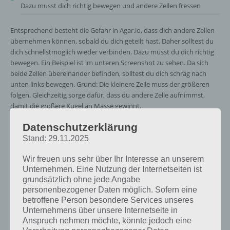
Dazu musst dich richtig bewegen und andere Zellen fressen
Entsprechend besteht die Gefahr in Agar.io, dass dich andere Zellen
übernehmen können, sobald du dich geteilt hast. Daher solltest du
dich schnellstmöglich wieder verbinden. Dazu musst du dich richtig
bewegen. Ein Beispiel ist im unteren Screenshot zu sehen. Da sich
beide Zellen übereinander befinden, solltest du dich schräg nach
unten links bewegen. Grund: Die kleinere Zelle muss der größeren
folgen. Gleichzeitig sorge dafür, dass du andere Zelle aufnimmst,
damit die größere Kugel an Masse gewinnt.
Datenschutzerklärung
Stand: 29.11.2025
Wir freuen uns sehr über Ihr Interesse an unserem
Unternehmen. Eine Nutzung der Internetseiten ist
grundsätzlich ohne jede Angabe
personenbezogener Daten möglich. Sofern eine
betroffene Person besondere Services unseres
Unternehmens über unsere Internetseite in
Anspruch nehmen möchte, könnte jedoch eine