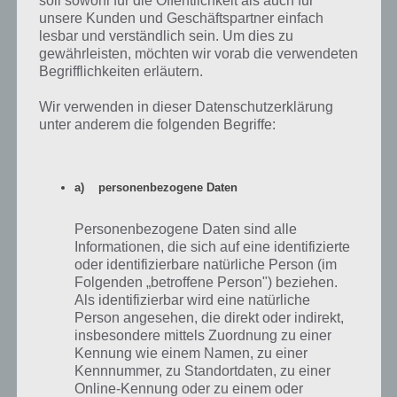
soll sowohl für die Öffentlichkeit als auch für
Zellen aufnimmst, wird sich der Score kaum verändern.
unsere Kunden und Geschäftspartner einfach
lesbar und verständlich sein. Um dies zu
Trotzdem solltest du jetzt nichts riskieren. Suche dir stattdessen
gewährleisten, möchten wir vorab die verwendeten
gute Opfer. Wenn sich mehrere Spieler in einer Reihe befinden,
Begrifflichkeiten erläutern.
solltest du dich teilen und so alle auf dieser Linie aufsammeln. Pass
Wir verwenden in dieser Datenschutzerklärung
auf, dass sich keine größere Zelle in der Umgebung von Agar.io
unter anderem die folgenden Begriffe:
aufhält.
a) personenbezogene Daten
Personenbezogene Daten sind alle
Informationen, die sich auf eine identifizierte
oder identifizierbare natürliche Person (im
Folgenden „betroffene Person") beziehen.
Als identifizierbar wird eine natürliche
Person angesehen, die direkt oder indirekt,
insbesondere mittels Zuordnung zu einer
Kennung wie einem Namen, zu einer
Kennnummer, zu Standortdaten, zu einer
Online-Kennung oder zu einem oder