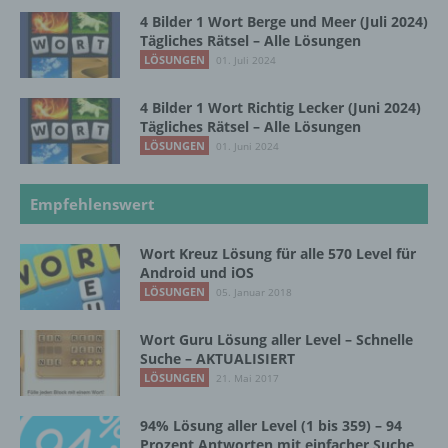
wird. Ein weiteres Beispiel ist das Cookie eines
4 Bilder 1 Wort Berge und Meer (Juli 2024)
Warenkorbes im Online-Shop. Der Online-Shop
Tägliches Rätsel – Alle Lösungen
merkt sich die Artikel, die ein Kunde in den
LÖSUNGEN
01. Juli 2024
virtuellen Warenkorb gelegt hat, über ein Cookie.
Die betroffene Person kann die Setzung von
4 Bilder 1 Wort Richtig Lecker (Juni 2024)
Cookies durch unsere Internetseite jederzeit
Tägliches Rätsel – Alle Lösungen
mittels einer entsprechenden Einstellung des
LÖSUNGEN
01. Juni 2024
genutzten Internetbrowsers verhindern und damit
der Setzung von Cookies dauerhaft
Empfehlenswert
widersprechen. Ferner können bereits gesetzte
Cookies jederzeit über einen Internetbrowser oder
andere Softwareprogramme gelöscht werden. Dies
Wort Kreuz Lösung für alle 570 Level für
ist in allen gängigen Internetbrowsern möglich.
Android und iOS
Deaktiviert die betroffene Person die Setzung von
LÖSUNGEN
05. Januar 2018
Cookies in dem genutzten Internetbrowser, sind
unter Umständen nicht alle Funktionen unserer
Wort Guru Lösung aller Level – Schnelle
Internetseite vollumfänglich nutzbar.
Suche – AKTUALISIERT
LÖSUNGEN
21. Mai 2017
Erfassung von allgemeinen Daten und Informationen
94% Lösung aller Level (1 bis 359) – 94
Prozent Antworten mit einfacher Suche