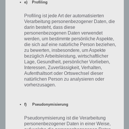
e) Profiling
Profiling ist jede Art der automatisierten
Verarbeitung personenbezogener Daten, die
darin besteht, dass diese
personenbezogenen Daten verwendet
werden, um bestimmte persönliche Aspekte,
die sich auf eine natürliche Person beziehen,
zu bewerten, insbesondere, um Aspekte
bezüglich Arbeitsleistung, wirtschaftlicher
Die beste Agar.io Strategie zu Beginn ist es die Punkte
Lage, Gesundheit, persönlicher Vorlieben,
einzusammeln und stetig zu wachsen. Gehe zudem
Interessen, Zuverlässigkeit, Verhalten,
Aufenthaltsort oder Ortswechsel dieser
großen Zellen aus den Weg
natürlichen Person zu analysieren oder
vorherzusagen.
Deine Zelle in Agar.io splitten: Mit dieser
Strategie gelingt die feindliche Übernahme
f) Pseudonymisierung
Sobald du größer geworden bist, ist es hilfreich sich zu splitten, also
Pseudonymisierung ist die Verarbeitung
aufzuteilen. Der Grund: Dadurch kannst du dich nach vorne
personenbezogener Daten in einer Weise,
schießen. Damit die feindliche Übernahme in Agar.io auch gelingt,