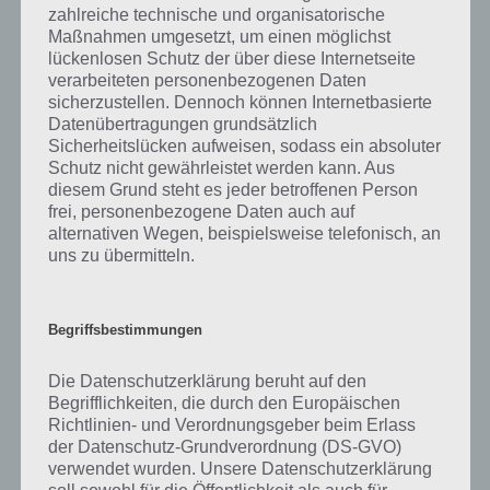
zahlreiche technische und organisatorische
Maßnahmen umgesetzt, um einen möglichst
lückenlosen Schutz der über diese Internetseite
verarbeiteten personenbezogenen Daten
sicherzustellen. Dennoch können Internetbasierte
Datenübertragungen grundsätzlich
Sicherheitslücken aufweisen, sodass ein absoluter
Schutz nicht gewährleistet werden kann. Aus
diesem Grund steht es jeder betroffenen Person
frei, personenbezogene Daten auch auf
Eine weitere Möglichkeit sich in Agar.io wieder zu
alternativen Wegen, beispielsweise telefonisch, an
vereinen ist den Rand zur Hilfe zu nehmen, aber
uns zu übermitteln.
trotzdem musst du auch hier andere Zellen
aufsammeln
Begriffsbestimmungen
Wichtig zu wissen: Du verlierst an Masse
Die Datenschutzerklärung beruht auf den
Begrifflichkeiten, die durch den Europäischen
Was viele Spieler von Agar.io vielleicht schon geahnt haben: Mit jeder
Richtlinien- und Verordnungsgeber beim Erlass
Sekunde verlierst du Masse. Umso größer du bist, desto schneller
der Datenschutz-Grundverordnung (DS-GVO)
verlierst du diese auch. Das ist auch sehr gut am Score zu erkennen.
verwendet wurden. Unsere Datenschutzerklärung
Dieser zeigt stets nur den Höchststand an. Wenn du nun kleinere