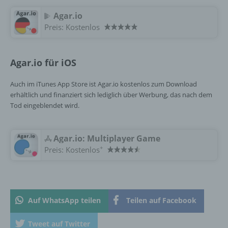
Verantwortlichen oder des
Agar.io
Auftragsverarbeiters befugt sind, die
Preis:
Kostenlos
personenbezogenen Daten zu verarbeiten.
Agar.io für iOS
k) Einwilligung
Auch im iTunes App Store ist Agar.io kostenlos zum Download
Einwilligung ist jede von der betroffenen
erhältlich und finanziert sich lediglich über Werbung, das nach dem
Person freiwillig für den bestimmten Fall in
Tod eingeblendet wird.
informierter Weise und unmissverständlich
abgegebene Willensbekundung in Form
einer Erklärung oder einer sonstigen
eindeutigen bestätigenden Handlung, mit der
Agar.io: Multiplayer Game
die betroffene Person zu verstehen gibt, dass
+
Preis:
Kostenlos
sie mit der Verarbeitung der sie betreffenden
personenbezogenen Daten einverstanden
ist.
Auf WhatsApp teilen
Teilen auf Facebook
Name und Anschrift des für die Verarbeitung
Verantwortlichen
Tweet auf Twitter