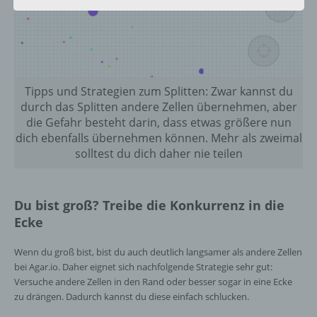
personenbezogenen Daten entscheidet.
Sind die Zwecke und Mittel dieser
Verarbeitung durch das Unionsrecht oder
das Recht der Mitgliedstaaten vorgegeben,
so kann der Verantwortliche
beziehungsweise können die bestimmten
Kriterien seiner Benennung nach dem
Tipps und Strategien zum Splitten: Zwar kannst du
Unionsrecht oder dem Recht der
durch das Splitten andere Zellen übernehmen, aber
Mitgliedstaaten vorgesehen werden.
die Gefahr besteht darin, dass etwas größere nun
dich ebenfalls übernehmen können. Mehr als zweimal
solltest du dich daher nie teilen
h) Auftragsverarbeiter
Auftragsverarbeiter ist eine natürliche oder
Du bist groß? Treibe die Konkurrenz in die
juristische Person, Behörde, Einrichtung
Ecke
oder andere Stelle, die personenbezogene
Daten im Auftrag des Verantwortlichen
Wenn du groß bist, bist du auch deutlich langsamer als andere Zellen
verarbeitet.
bei Agar.io. Daher eignet sich nachfolgende Strategie sehr gut:
Versuche andere Zellen in den Rand oder besser sogar in eine Ecke
zu drängen. Dadurch kannst du diese einfach schlucken.
i) Empfänger