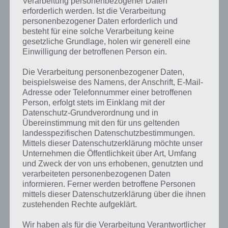
Verarbeitung personenbezogener Daten
erforderlich werden. Ist die Verarbeitung
personenbezogener Daten erforderlich und
besteht für eine solche Verarbeitung keine
gesetzliche Grundlage, holen wir generell eine
Einwilligung der betroffenen Person ein.
Damit sich deine Zellen in Agar.io wieder schneller
verbinden, solltest du dich richtig bewegen. Im
Die Verarbeitung personenbezogener Daten,
Screenshot also bspw. nach untewn bewegen, damit
beispielsweise des Namens, der Anschrift, E-Mail-
die kleinere Zelle in die größere übergeht
Adresse oder Telefonnummer einer betroffenen
Person, erfolgt stets im Einklang mit der
Datenschutz-Grundverordnung und in
Eine weitere Möglichkeit bei Agar.io besteht darin den Rand zur Hilfe
Übereinstimmung mit den für uns geltenden
zu nehmen. Entsprechend kommt die andere Zelle näher ran. Auch
landesspezifischen Datenschutzbestimmungen.
das stehen bleiben (siehe dazu Tipps zum Start) ist hilfreich, um sich
Mittels dieser Datenschutzerklärung möchte unser
wieder zu verbinden.
Unternehmen die Öffentlichkeit über Art, Umfang
und Zweck der von uns erhobenen, genutzten und
verarbeiteten personenbezogenen Daten
informieren. Ferner werden betroffene Personen
mittels dieser Datenschutzerklärung über die ihnen
zustehenden Rechte aufgeklärt.
Wir haben als für die Verarbeitung Verantwortlicher