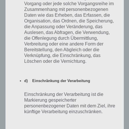
Vorgang oder jede solche Vorgangsreihe im
Zusammenhang mit personenbezogenen
Der Beginn: Aufpassen und Feinden aus dem
Daten wie das Erheben, das Erfassen, die
Weg gehen
Organisation, das Ordnen, die Speicherung,
die Anpassung oder Veränderung, das
Auslesen, das Abfragen, die Verwendung,
Zu Beginn von Agar.io ist es die beste Strategie sich nicht mit
die Offenlegung durch Übermittlung,
anderen Spielern zu duellieren. Stattdessen solltest du die kleinen
Verbreitung oder eine andere Form der
Punkte aufsammeln und so stetig an Masse zulegen. Wenn dir ein
Bereitstellung, den Abgleich oder die
Feind folgt, dann versuche diesen abzuschütteln.
Verknüpfung, die Einschränkung, das
Löschen oder die Vernichtung.
Ein weiterer Tipp: Gehe immer den kürzesten Weg und sammle alle
Punkte in der unmittelbaren Umgebung ein. Weiterhin solltest du
dich in Agar.io niemals in die Ecke oder Rand drängen lassen, denn
d) Einschränkung der Verarbeitung
sonst hat die Konkurrenz gute Chancen. Beherzige auch unseren
Agar.io Tipp sich hinter Hindernissen (Viren) zu verstecken.
Einschränkung der Verarbeitung ist die
Markierung gespeicherter
personenbezogener Daten mit dem Ziel, ihre
künftige Verarbeitung einzuschränken.